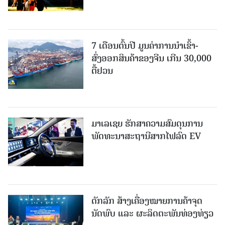
7 ເດືອນຕົ້ນປີ ມູນຄ່າການນຳເຂົ້າ-
ສົ່ງອອກສິນຄ້າຂອງຈີນ ເກີນ 30,000
ຕື້ຢວນ
ມາເລເຊຍ ຮັກສາຄວາມສົມດຸນການ
ພັດທະນາສະຖານີສາກໄຟລົດ EV
ດັກລັກ ສ້າງເຄື່ອງໝາຍການຄ້າຈຸດ
ນັດພົບ ແລະ ຜະລິດຕະພັນທ່ອງທ່ຽວ