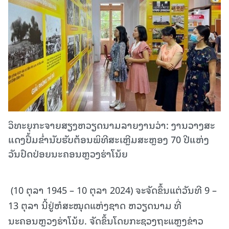
ວິທະຍຸກະຈາຍສຽງຫວຽດນາມລາຍງານວ່າ: ງານວາງສະ
ແດງປຶ້ມຂ່ຳນັບຮັບຕ້ອນພິທີສະເຫຼີມສະຫຼອງ 70 ປີແຫ່ງ
ວັນປົດປ່ອຍນະຄອນຫຼວງຮ່າໂນ້ຍ
(10 ຕຸລາ 1945 – 10 ຕຸລາ 2024) ຈະຈັດຂຶ້ນແຕ່ວັນທີ 9 –
13 ຕຸລາ ນີ້ຢູ່ຫໍສະໝຸດແຫ່ງຊາດ ຫວຽດນາມ ທີ່
ນະຄອນຫຼວງຮ່າໂນ້ຍ. ຈັດຂຶ້ນໂດຍກະຊວງຖະແຫຼງຂ່າວ