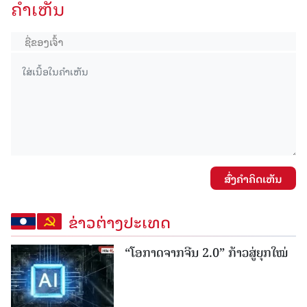
ຄໍາເຫັນ
ສົ່ງຄໍາຄິດເຫັນ
ຂ່າວຕ່າງປະເທດ
“ໂອກາດຈາກຈີນ 2.0” ກ້າວສູ່ຍຸກໃໝ່