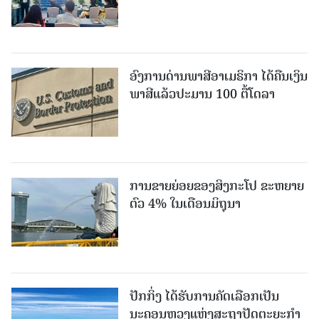
ອົງການດ່ານພາສີອາເມຣິກາ ໄດ້ຄືນເງິນ
ພາສີແລ້ວປະມານ 100 ຕື້ໂດລາ
ການຂາຍຍ່ອຍຂອງສິງກະໂປ ຂະຫຍາຍ
ຕົວ 4% ໃນເດືອນມິຖຸນາ
ປັກກິ່ງ ໄດ້ຮັບການຄັດເລືອກເປັນ
ນະຄອນຫຼວງແຫ່ງສະຖາປັດຕະຍະກຳ