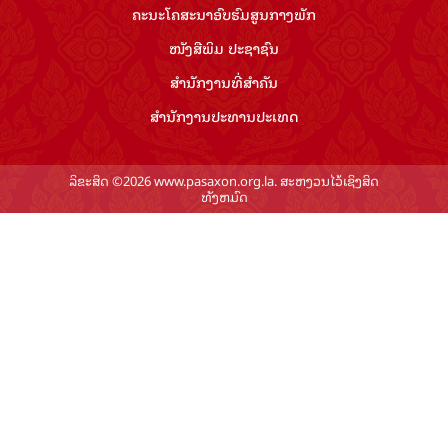
ຄະນະໂຄສະນາອົບຮົມ​ສູນ​ກາງ​ພັກ
ໜັງສືພິມ ປະ​ຊາ​ຊົນ
ສຳ​ນັກ​ງານ​ທີ່​ສຳ​ຄັນ
ສຳ​ນັກ​ງານ​ປະ​ທານ​ປະ​ເທດ
ລິຂະສິດ ©2026 www.pasaxon.org.la. ສະຫງວນໄວ້ເຊິງສິດ
ທັງຫມົດ