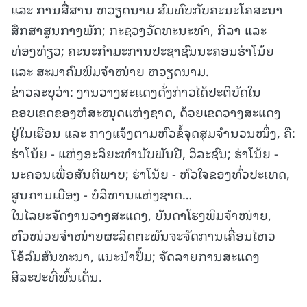
ແລະ ການສື່ສານ ຫວຽດນາມ ສົມທົບກັບຄະນະໂຄສະນາ
ສຶກສາສູນກາງພັກ; ກະຊວງວັດທະນະທຳ, ກິລາ ແລະ
ທ່ອງທ່ຽວ; ຄະນະກຳມະການປະຊາຊົນນະຄອນຮ່າໂນ້ຍ
ແລະ ສະມາຄົມພິມຈຳໜ່າຍ ຫວຽດນາມ.
ຂ່າວລະບຸວ່າ: ງານວາງສະແດງດັ່ງກ່າວໄດ້ປະຕິບັດໃນ
ຂອບເຂດຂອງຫໍສະໝຸດແຫ່ງຊາດ, ດ້ວຍເຂດວາງສະແດງ
ຢູ່ໃນເຮືອນ ແລະ ກາງແຈ້ງຕາມຫົວຂໍ້ຈຸດສຸມຈຳນວນໜຶ່ງ, ຄື:
ຮ່າໂນ້ຍ - ແຫ່ງອະລິຍະທຳນັບພັນປີ, ວິລະຊົນ; ຮ່າໂນ້ຍ -
ນະຄອນເພື່ອສັນຕິພາບ; ຮ່າໂນ້ຍ - ຫົວໃຈຂອງທົ່ວປະເທດ,
ສູນການເມືອງ - ບໍລິຫານແຫ່ງຊາດ…
ໃນໄລຍະຈັດງານວາງສະແດງ, ບັນດາໂຮງພິມຈຳໜ່າຍ,
ຫົວໜ່ວຍຈຳໜ່າຍຜະລິດຕະພັນຈະຈັດການເຄື່ອນໄຫວ
ໂອ້ລົມສົນທະນາ, ແນະນຳປຶ້ມ; ຈັດລາຍການສະແດງ
ສິລະປະທີ່ພົ້ນເດັ່ນ.