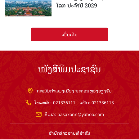
ໂລກ ປະຈຳປີ 2029
ເພີ່ມເຕີມ
ໜັງສືພິມປະຊາຊົນ
ຖະໜົນກຳແພງເມືອງ ນະຄອນຫຼວງວຽງຈັນ
ໂທລະສັບ: 021336111 - ແຟັກ: 021336113
ອີເມວ:
pasaxonn@yahoo.com
ສຳ​ນັກ​ຂ່າວ​ສານ​ທີ່​ສຳ​ຄັນ​