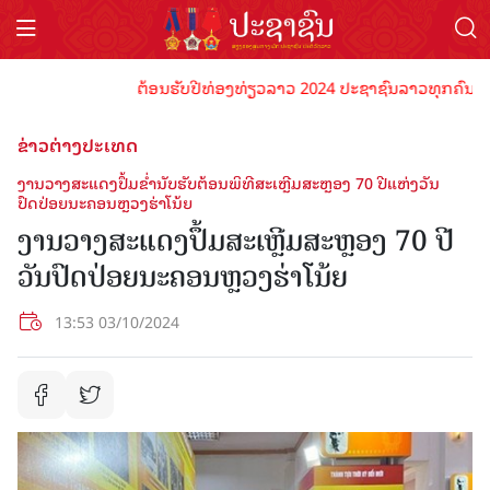
ຕ້ອນຮັບປີທ່ອງທ່ຽວລາວ 2024 ປະຊາຊົນລາວທຸກຄົນຈົ່ງພ້ອມ
ຂ່າວຕ່າງປະເທດ
ງານວາງສະແດງປຶ້ມຂ່ຳນັບຮັບຕ້ອນພິທີສະເຫຼີມສະຫຼອງ 70 ປີແຫ່ງວັນ
ປົດປ່ອຍນະຄອນຫຼວງຮ່າໂນ້ຍ
ງານວາງສະແດງປຶ້ມສະເຫຼີມສະຫຼອງ 70 ປີ
ວັນປົດປ່ອຍນະຄອນຫຼວງຮ່າໂນ້ຍ
13:53 03/10/2024