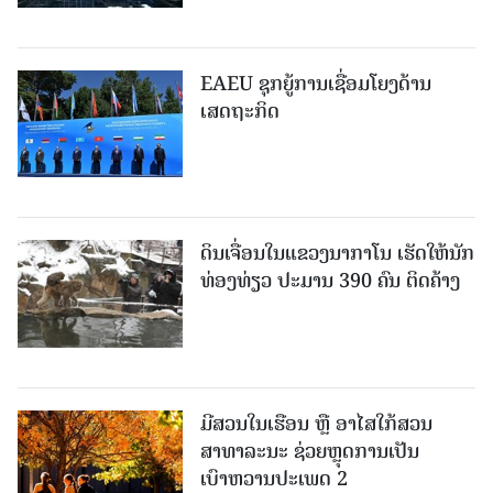
EAEU ຊຸກຍູ້ການເຊື່ອມໂຍງດ້ານ
ເສດຖະກິດ
ດິນເຈື່ອນໃນແຂວງນາກາໂນ ເຮັດໃຫ້ນັກ
ທ່ອງທ່ຽວ ປະມານ 390 ຄົນ ຕິດຄ້າງ
ມີສວນໃນເຮືອນ ຫຼື ອາໄສໃກ້ສວນ
ສາທາລະນະ ຊ່ວຍຫຼຸດການເປັນ
ເບົາຫວານປະເພດ 2