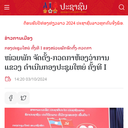
ຕ້ອນຮັບປີທ່ອງທ່ຽວລາວ 2024 ປະຊາຊົນລາວທຸກຄົນຈົ່ງພ້ອມເປັນເຈ
ຂ່າວການເມືອງ
ກອງປະຊຸມໃຫຍ່ ຄັ້ງທີ I ຂອງໜ່ວຍພັກຈັດຕັ້ງ-ກວດກາ
ໜ່ວຍພັກ ຈັດຕັ້ງ-ກວດກາຫ້ອງວ່າການ
ແຂວງ ດຳເນີນກອງປະຊຸມໃຫຍ່ ຄັ້ງທີ I
14:20 03/10/2024