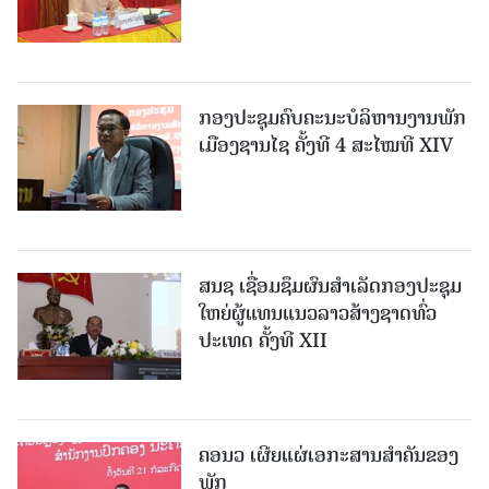
ກອງປະຊຸມຄົບຄະນະບໍລິຫານງານພັກ
ເມືອງຊານ​ໄຊ ຄັ້ງທີ 4 ສະໄໝທີ XIV
ສນຊ ເຊື່ອມຊຶມຜົນສໍາເລັດກອງປະຊຸມ
ໃຫຍ່ຜູ້ແທນແນວລາວສ້າງຊາດທົ່ວ
ປະເທດ ຄັ້ງທີ XII
ຄອນວ ເຜີຍແຜ່ເອກະສານສໍາຄັນຂອງ
ພັກ