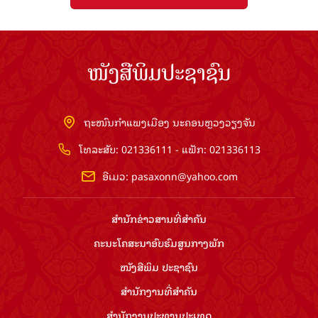
ໜັງສືພິມປະຊາຊົນ
ຖະໜົນກຳແພງເມືອງ ນະຄອນຫຼວງວຽງຈັນ
ໂທລະສັບ: 021336111 - ແຟັກ: 021336113
ອີເມວ:
pasaxonn@yahoo.com
ສຳ​ນັກ​ຂ່າວ​ສານ​ທີ່​ສຳ​ຄັນ​
ຄະນະໂຄສະນາອົບຮົມ​ສູນ​ກາງ​ພັກ
ໜັງສືພິມ ປະ​ຊາ​ຊົນ
ສຳ​ນັກ​ງານ​ທີ່​ສຳ​ຄັນ
ສຳ​ນັກ​ງານ​ປະ​ທານ​ປະ​ເທດ