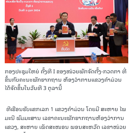
ກອງປະຊຸມໃຫຍ່ ຄັ້ງທີ I ຂອງໜ່ວຍພັກຈັດຕັ້ງ-ກວດກາ ທີ່
ຂຶ້ນກັບຄະນະພັກຮາກຖານ ຫ້ອງວ່າການແຂວງຄຳມ່ວນ
ໄດ້ຈັດຂຶ້ນໃນວັນທີ 3 ຕຸລານີ້
ທີເຮືອນຮັບແຂກເລກ 1 ແຂວງຄໍາມ່ວນ ໂດຍມີ ສະຫາຍ ໄພ
ມະນີ ພົມມະສານ ເລຂາຄະນະພັກຮາກຖານຫ້ອງວ່າການ
ແຂວງ, ສະຫາຍ ເພັດສະໜອນ ພອນສະຫວັດ ເລຂາໜ່ວຍ