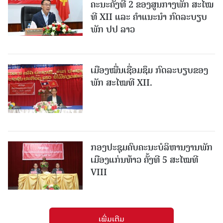
ຄະນະຄັ້ງທີ 2 ຂອງສູນກາງພັກ ສະໄໝ
ທີ XII ແລະ ຄໍາແນະນໍາ ກົດລະບຽບ
ພັກ ປປ ລາວ
ເມືອງ​ໝື່ນເຊື່ອມຊຶມ ກົດລະບຽບຂອງ
ພັກ ສະໄໝທີ XII.
ກອງປະຊຸມຄົບຄະນະບໍລິຫານງານພັກ
ເມືອງແກ່ນ​ທ້າວ ຄັ້ງທີ 5 ສະໄໝທີ
VIII
ເພີ່ມເຕີມ