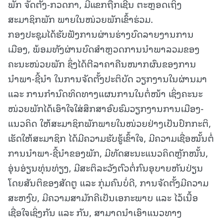
ພັກ ຈັດຕັ້ງ-ກວດກາ, ມີແຂກຖືກເຊີນ ຕະຫຼອດເຖິງ
ສະມາຊິກພັກ ພາຍໃນໜ່ວຍພັກເຂົ້າຮ່ວມ.
ກອງປະຊຸມໄດ້ຮັບຟັງການຜ່ານຮ່າງບົດລາຍງານການ
ເມືອງ, ພ້ອມທັງຜ່ານບົດສໍາຫຼວດການນໍາພາລວມຂອງ
ຄະນະໜ່ວຍພັກ ຊຶ່ງໄດ້ຕີລາຄາຄືນໜາກຜົນຂອງການ
ນຳພາ-ຊີ້ນຳ ໃນການຈັດຕັ້ງປະຕິບັດ ວຽກງານໃນຜ່ານມາ
ແລະ ການກຳນົດທິດທາງແຜນການໃນຕໍ່ໜ້າ ເຊິ່ງຄະນະ
ໜ່ວຍພັກໄດ້ເອົາໃຈໃສ່ສຶກສາອົບຮົມວຽກງານການເມືອງ-
ແນວຄິດ ໃຫ້ສະມາຊິກພັກພາຍໃນໜ່ວຍຢ່າງເປັນປົກກະຕິ,
ເຮັດໃຫ້ສະມາຊິກ ໄດ້ມີຄວາມຮັບຮູ້ເຂົ້າໃຈ, ມີຄວາມເຊື່ອໝັ້ນຕໍ່
ການນໍາພາ-ຊີ້ນໍາຂອງພັກ, ມີທັດສະນະແນວຄິດຫຼັກໜັ້ນ,
ອຸ່ນອ່ຽນທຸ່ນທ່ຽງ, ມີສະຕິລະວັງຕົວຕໍ່ກົນອຸບາຍຫັນປ່ຽນ
ໂດຍສັນຕິຂອງສັດຕູ ແລະ ກຸ່ມຄົນບໍ່ດີ, ການຈັດຕັ້ງມີຄວາມ
ສະຫງົບ, ມີຄວາມສາມັກຄີເປັນເອກະພາບ ແລະ ໄວ້ເນື້ອ
ເຊື່ອໃຈເຊິ່ງກັນ ແລະ ກັນ, ສາມາດນໍາເອົາແນວທາງ