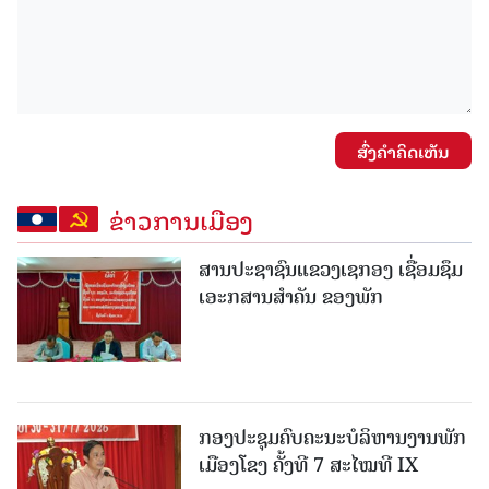
ສົ່ງຄໍາຄິດເຫັນ
ຂ່າວການເມືອງ
ສານປະຊາຊົນແຂວງເຊກອງ ເຊື່ອມຊຶມ
ເອະກສານສໍາຄັນ ຂອງພັກ
ກອງປະຊຸມຄົບຄະນະບໍລິຫານງານພັກ
ເມືອງໂຂງ ຄັ້ງທີ 7 ສະໄໝທີ IX