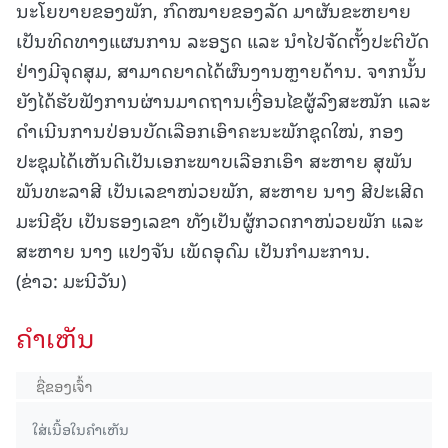
ນະໂຍບາຍຂອງພັກ, ກົດໝາຍຂອງລັດ ມາຜັນຂະຫຍາຍ
ເປັນທິດທາງແຜນການ ລະອຽດ ແລະ ນຳໄປຈັດຕັ້ງປະຕິບັດ
ຢ່າງມີຈຸດສຸມ, ສາມາດຍາດໄດ້ຜົນງານຫຼາຍດ້ານ. ຈາກນັ້ນ
ຍັງໄດ້ຮັບຟັງການຜ່ານມາດຖານເງື່ອນໄຂຜູ້ລົງສະໝັກ ແລະ
ດຳເນີນການປ່ອນບັດເລືອກເອົາຄະນະພັກຊຸດໃໝ່, ກອງ
ປະຊຸມໄດ້ເຫັນດີເປັນເອກະພາບເລືອກເອົາ ສະຫາຍ ສຸພັນ
ພັນທະລາສີ ເປັນເລຂາໜ່ວຍພັກ, ສະຫາຍ ນາງ ສີປະເສີດ
ມະນີຊັບ ເປັນຮອງເລຂາ ທັງເປັນຜູ້ກວດກາໜ່ວຍພັກ ແລະ
ສະຫາຍ ນາງ ແປງຈັນ ເພັດອຸດົມ ເປັນກຳມະການ.
(ຂ່າວ: ມະນີວັນ)
ຄໍາເຫັນ