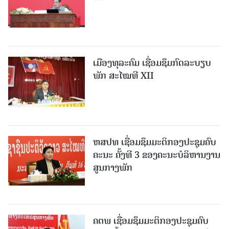
ເມືອງທຸລະຄົມ ເຊື່ອມຊຶມກົດລະບຽບ
ພັກ ສະໄໝທີ XII
ຫສປທ ເຊື່ອມຊຶມມະຕິກອງປະຊຸມຄົບ
ຄະນະ ຄັ້ງທີ 3 ຂອງຄະນະບໍລິຫານງານ
ສູນກາງພັກ
ຄຕພ ເຊື່ອມຊຶມມະຕິກອງປະຊຸມຄົບ