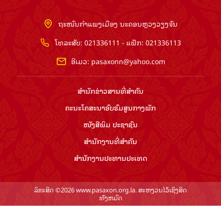
ຖະໜົນກຳແພງເມືອງ ນະຄອນຫຼວງວຽງຈັນ
ໂທລະສັບ: 021336111 - ແຟັກ: 021336113
ອີເມວ:
pasaxonn@yahoo.com
ສຳ​ນັກ​ຂ່າວ​ສານ​ທີ່​ສຳ​ຄັນ​
ຄະນະໂຄສະນາອົບຮົມ​ສູນ​ກາງ​ພັກ
ໜັງສືພິມ ປະ​ຊາ​ຊົນ
ສຳ​ນັກ​ງານ​ທີ່​ສຳ​ຄັນ
ສຳ​ນັກ​ງານ​ປະ​ທານ​ປະ​ເທດ
ລິຂະສິດ ©2026 www.pasaxon.org.la. ສະຫງວນໄວ້ເຊິງສິດ
ທັງຫມົດ