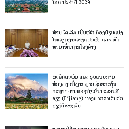
ໂລກ ປະຈຳປີ 2029
ທ່ານ ໂຕ​ເລິມ ເນັ້ນໜັກ ຕ້ອງ​ປ່ຽນ​ແປງ​
ໃໝ່​ວຽກ​ງານ​ວາງ​ແຜນ​ຜັງ ແລະ ​ພັດ​
ທະ​ນາ​ພື້ນ​ຖານ​ໂຄງ​ລ່າງ
ຜະລິດຕະພັນ ແລະ ຮູບແບບການ
ທ່ອງທ່ຽວທີ່ຫຼາກຫຼາຍ ຊ່ວຍກະຕຸ້ນ
ຕະຫຼາດການທ່ອງທ່ຽວໃນນະຄອນລີ່
ຈຽງ (Lijiang) ທາງພາກຕາເວັນຕົກ
ສ່ຽງໃຕ້ຂອງຈີນ