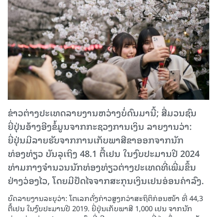
ຂ່າວຕ່າງປະເທດລາຍງານຫວ່າງບໍ່ດົນມານີ້; ສື່ມວນຊົນ
ຍີ່ປຸ່ນອ້າງອີງຂໍ້ມູນຈາກກະຊວງການເງິນ ລາຍງານວ່າ:
ຍີ່ປຸ່ນມີລາຍຮັບຈາກການເກັບພາສີຂາອອກຈາກນັກ
ທ່ອງທ່ຽວ ບັນລຸເຖິງ 48.1 ຕື້ເຢນ ໃນງົບປະມານປີ 2024
ທ່າມກາງຈຳນວນນັກທ່ອງທ່ຽວຕ່າງປະເທດທີ່ເພີ່ມຂຶ້ນ
ຢ່າງວ່ອງໄວ, ໂດຍມີປັດໄຈຈາກສະກຸນເງິນເຢນອ່ອນຄ່າລົງ.
ບົດລາຍງານລະບຸວ່າ: ໂຕເລກດັ່ງກ່າວສູງກວ່າສະຖິຕິກ່ອນໜ້າ ທີ່ 44,3
ຕື້ເຢນ ໃນງົບປະມານປີ 2019. ຍີ່ປຸ່ນເກັບພາສີ 1,000 ເຢນ ຈາກນັກ