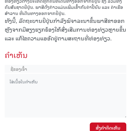
ທ່ອງທ່ຽວຕ່າງປະເທດທຸກຄົນທີ່ເດີນທາງອອກຈາກຍີ່ປຸ່ນ ຊຶ່ງ ລວມທັງ
ຄົນສັນຊາດຍີ່ປຸ່ນ. ພາສີດັ່ງກ່າວແມ່ນເພີ່ມເຂົ້າກັບຄ່າປີ້ຍົນ ແລະ ຄ່າເຮືອ
ສຳລານ ທີ່ເດີນທາງອອກຈາກຍີ່ປຸ່ນ.
ທັງນີ້, ລັດຖະບານຍີ່ປຸ່ນກໍາລັງພິຈາລະນາຂຶ້ນພາສີຂາອອກ
ຫຼັງຈາກມີສຽງຮຽກຮ້ອງໃຫ້ສົ່ງເສີມການທ່ອງທ່ຽວຫຼາຍຂຶ້ນ
ແລະ ແກ້ໄຂຄວາມແອອັດຢູ່ຕາມສະຖານທີ່ທ່ອງທ່ຽວ.
ຄໍາເຫັນ
ສົ່ງຄໍາຄິດເຫັນ