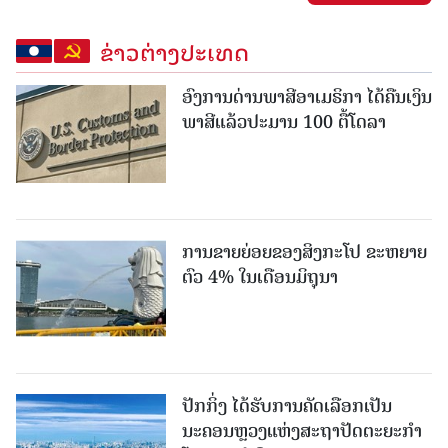
ຂ່າວຕ່າງປະເທດ
ອົງການດ່ານພາສີອາເມຣິກາ ໄດ້ຄືນເງິນ
ພາສີແລ້ວປະມານ 100 ຕື້ໂດລາ
ການຂາຍຍ່ອຍຂອງສິງກະໂປ ຂະຫຍາຍ
ຕົວ 4% ໃນເດືອນມິຖຸນາ
ປັກກິ່ງ ໄດ້ຮັບການຄັດເລືອກເປັນ
ນະຄອນຫຼວງແຫ່ງສະຖາປັດຕະຍະກຳ