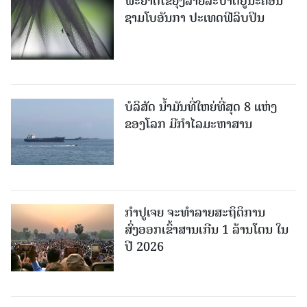
ພະຍາດໄຂ້ຍຸງລາຍລະບາດຢູ່ນະຄອນ
ຊາມໂບ​ອັນກາ ປະເທດຟີລິບປິນ
ບໍລິສັດ ນ້ຳມັນທີ່ໃຫຍ່ທີ່ສຸດ 8 ແຫ່ງ
ຂອງໂລກ ມີກຳໄລມະຫາສານ
ກຳປູເຈຍ ຈະທຳລາຍສະຖິຕິການ
ສົ່ງອອກເຂົ້າສານເກີນ 1 ລ້ານໂຕນ ໃນ
ປີ 2026