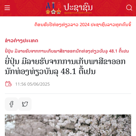
ຕ້ອນຮັບປີທ່ອງທ່ຽວລາວ 2024 ປະຊາຊົນລາວທຸກຄົນຈົ່ງພ້ອມເປ
ຂ່າວຕ່າງປະເທດ
ຍີ່ປຸ່ນ ມີລາຍຮັບຈາກການເກັບພາສີຂາອອກນັກທ່ອງທ່ຽວບັນລຸ 48.1 ຕື້ເຢນ
ຍີ່ປຸ່ນ ມີລາຍຮັບຈາກການເກັບພາສີຂາອອກ
ນັກທ່ອງທ່ຽວບັນລຸ 48.1 ຕື້ເຢນ
11:56 05/06/2025