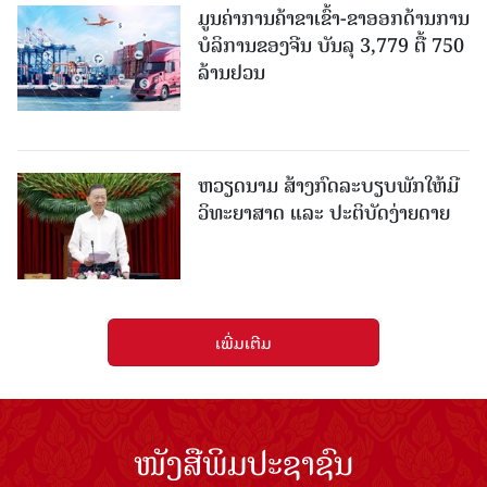
ມູນຄ່າການຄ້າຂາເຂົ້າ-ຂາອອກດ້ານການ
ບໍລິການຂອງຈີນ ບັນລຸ 3,779 ຕື້ 750
ລ້ານຢວນ
ຫວຽດນາມ ສ້າງກົດລະບຽບພັກໃຫ້ມີ
ວິທະຍາສາດ ແລະ ປະຕິບັດງ່າຍດາຍ
ເພີ່ມເຕີມ
ໜັງສືພິມປະຊາຊົນ