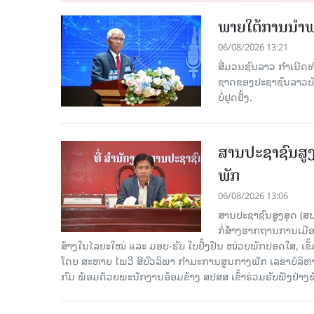
ພາຍໃຕ້ການນໍາພາ
06/08/2026 13:21
ສື່ມວນຊົນລາວ ກຳເນີດທ
ຊາດຂອງປະຊາຊົນລາວບັນດ
ບໍ່ຢຸດຢັ້ງ.
ສານປະຊາຊົນສູງ
ພັກ
06/08/2026 13:06
ສານປະຊາຊົນສູງສຸດ (ສ
ກໍ່ສ້າງຮາກຖານການເມ
ສ້າງໃນໄລຍະໃໝ່ ແລະ ມອບ-ຮັບ ໃບຢັ້ງຢືນ ໜ່ວຍພັກປອດໃສ, ເຂັ້
ໂດຍ ສະຫາຍ ໄພວີ ສີບົວລິພາ ກຳມະການສູນກາງພັກ ເລຂາບໍລິ
ກົມ ພ້ອມດ້ວຍພະນັກງານອ້ອມຂ້າງ ສປສສ ເຂົ້າຮ່ວມຮັບຟັງຢ່າ