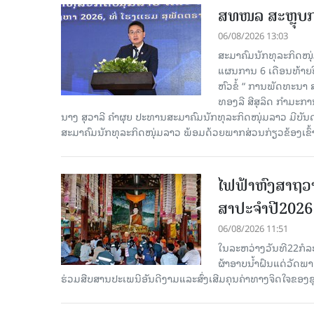
ສທໜລ ສະຫຼຸບການ
06/08/2026 13:03
ສະມາຄົມນັກທຸລະກິດໜຸ
ແຜນການ 6 ເດືອນທ້າຍປີ
ຫົວຂໍ້ “ ການພັດທະນາ
ທອງລີ ສີສຸລິດ ກຳມະກ
ນາງ ສຸວາລີ ຄຳຜຸຍ ປະທານສະມາຄົມນັກທຸລະກິດໜຸ່ມລາວ ມີບັ
ສະມາຄົມນັກທຸລະກິດໜຸ່ມລາວ ພ້ອມດ້ວຍພາກສ່ວນກ່ຽວຂ້ອງເຂົ້
ໄຟຟ້າຫົງສາຖວາ
ສາປະຈໍາປີ2026
06/08/2026 11:51
ໃນລະຫວ່າງວັນທີ22ກໍລ
ຜ້າອາບນໍ້າຝົນແດ່ວັດພ
ຮ່ວມສືບສານປະເພນີອັນດີງາມແລະສົ່ງເສີມຄຸນຄ່າທາງຈິດໃຈຂອງຊຸມ