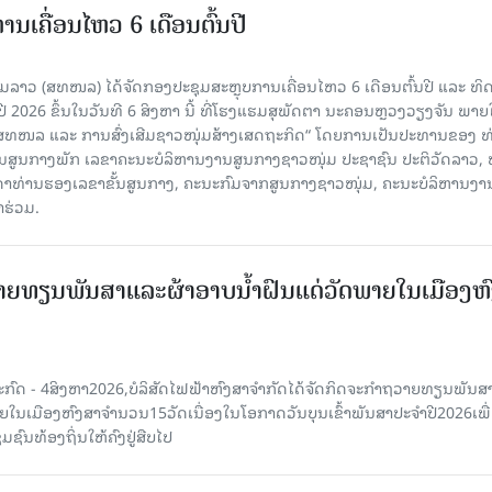
ເຄື່ອນໄຫວ 6 ເດືອນຕົ້ນປີ
່ມລາວ (ສທໜລ) ໄດ້ຈັດກອງປະຊຸມສະຫຼຸບການເຄື່ອນໄຫວ 6 ເດືອນຕົ້ນປີ ແລະ ທ
 2026 ຂຶ້ນໃນວັນທີ 6 ສິງຫາ ນີ້ ທີ່ໂຮງແຮມສຸພັດຕາ ນະຄອນຫຼວງວຽງຈັນ ພາຍ
 ສທໜລ ແລະ ການສົ່ງເສີມຊາວໜຸ່ມສ້າງເສດຖະກິດ“ ໂດຍການເປັນປະທານຂອງ ທ
ານສູນກາງພັກ ເລຂາຄະນະບໍລິຫານງານສູນກາງຊາວໜຸ່ມ ປະຊາຊົນ ປະຕິວັດລາວ, 
ນດາທ່ານຮອງເລຂາຂັ້ນສູນກາງ, ຄະນະກົມຈາກສູນກາງຊາວໜຸ່ມ, ຄະນະບໍລິຫານງາ
າຮ່ວມ.
ຍທຽນພັນສາແລະຜ້າອາບນໍ້າຝົນແດ່ວັດພາຍໃນເມືອງຫ
ະກົດ - 4ສິງຫາ2026,ບໍລິສັດໄຟຟ້າຫົງສາຈໍາກັດໄດ້ຈັດກິດຈະກໍາຖວາຍທຽນພັນ
າຍໃນເມືອງຫົງສາຈໍານວນ15ວັດເນື່ອງໃນໂອກາດວັນບຸນເຂົ້າພັນສາປະຈໍາປີ2026ເພື
ຊົນທ້ອງຖິ່ນໃຫ້ຄົງຢູ່ສືບໄປ