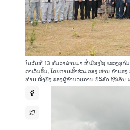
ໃນວັນທີ 13 ທັນວາຜ່ານມາ ທີ່ເມືອງໄຊ ແຂວງອຸດົມ
ຕາເວັນຂຶ້ນ, ໂດຍການເຂົ້າຮ່ວມຂອງ ທ່ານ ຄໍາ
ທ່ານ ເຈິ່ງຢົງ ຮອງຜູ້ອຳນວຍການ ບໍລິສັດ ຊີຈີເອັນ