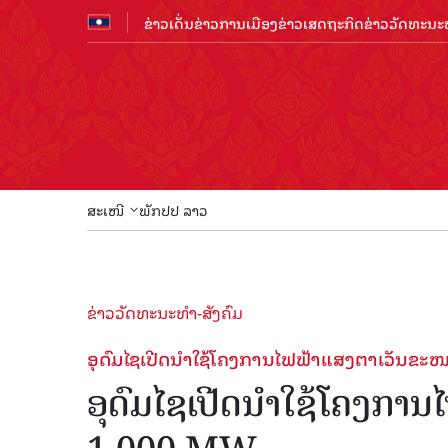
ຂ່າວເດັ່ນ
ຂ່າວການເມືອງ
ຂ່າວເສດຖະກິດ
ຂ່າວວັດທະນະທ
ສະເໜີ
ພັກປປ ລາວ
ຂ່າວວັດທະນະທຳ-ສັງຄົມ
ອຸດົມໄຊເປີດນຳໃຊ້ໂຄງການໄຟຟ້າແສງຕາເວັນຂະ
ອຸດົມໄຊເປີດນຳໃຊ້ໂຄງກາ