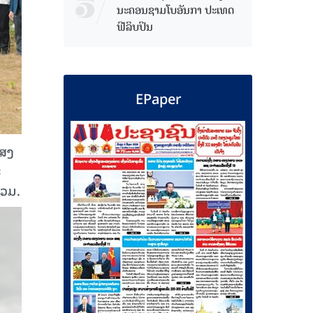
ນະຄອນຊາມໂບ​ອັນກາ ປະເທດ
ຟີລິບປິນ
EPaper
ແສງ
ະ
່ວມ.