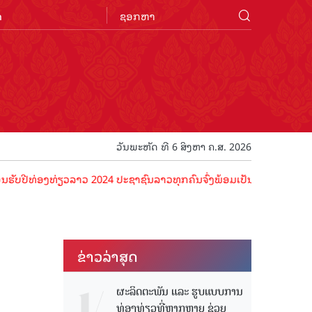
n
ວັນພະຫັດ ທີ 6 ສິງຫາ ຄ.ສ. 2026
ອງທ່ຽວລາວ 2024 ປະຊາຊົນລາວທຸກຄົນຈົ່ງພ້ອມເປັນເຈົ້າພາບທີ່ດີ ຕ້ອນຮັບນັ
ຂ່າວ​ລ່າ​ສຸດ
ຜະລິດຕະພັນ ແລະ ຮູບແບບການ
ທ່ອງທ່ຽວທີ່ຫຼາກຫຼາຍ ຊ່ວຍ