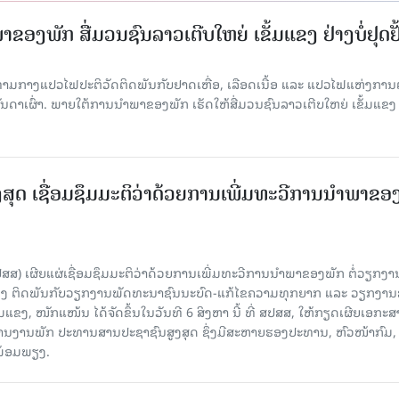
ຂອງພັກ ສື່ມວນຊົນລາວເຕີບໃຫຍ່ ເຂັ້ມແຂງ ຢ່າງບໍ່ຢຸດຢັ
່າມກາງແປວໄຟປະຕິວັດຕິດພັນກັບຢາດເຫື່ອ, ເລືອດເນື້ອ ແລະ ແປວໄຟແຫ່ງການຕໍ່ສູ
າເຜົ່າ. ພາຍໃຕ້ການນໍາພາຂອງພັກ ເຮັດໃຫ້ສື່ມວນຊົນລາວເຕີບໃຫຍ່ ເຂັ້ມແຂງ 
ສຸດ ເຊື່ອມຊຶມມະຕິວ່າດ້ວຍການເພີ່ມທະວີການນຳພາຂອ
ປສສ) ເຜີຍແຜ່ເຊື່ອມຊຶມມະຕິວ່າດ້ວຍການເພີ່ມທະວີການນຳພາຂອງພັກ ຕໍ່ວຽກງາ
ືອງ ຕິດພັນກັບວຽກງານພັດທະນາຊົນນະບົດ-ແກ້ໄຂຄວາມທຸກຍາກ ແລະ ວຽກງາ
ມແຂງ, ໜັກແໜ້ນ ໄດ້ຈັດຂຶ້ນໃນວັນທີ 6 ສິງຫາ ນີ້ ທີ່ ສປສສ, ໃຫ້ກຽດເຜີຍເອກະ
ຫານງານພັກ ປະທານສານປະຊາຊົນສູງສຸດ ຊຶ່ງມີສະຫາຍຮອງປະທານ, ຫົວໜ້າກົມ,
ງພ້ອມພຽງ.