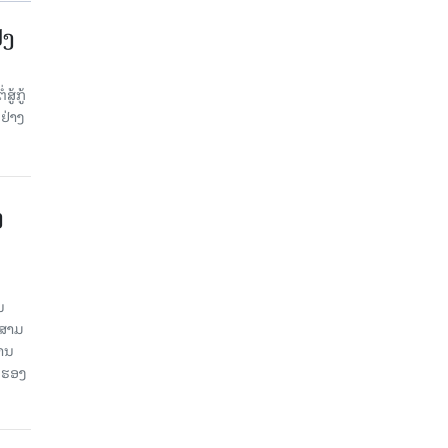
້ງ
້ກູ້
ຢ່າງ
ງ
ນ
ນສາມ
ສານ
 ຮອງ