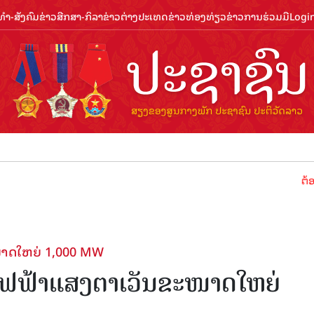
ຳ-ສັງຄົມ
ຂ່າວສືກສາ-ກິລາ
ຂ່າວຕ່າງປະເທດ
ຂ່າວທ່ອງທ່ຽວ
ຂ່າວການຮ່ວມມື
Logi
ຕ້ອນຮັບປີທ່
ໜາດໃຫຍ່ 1,000 MW
ນໄຟຟ້າແສງຕາເວັນຂະໜາດໃຫຍ່