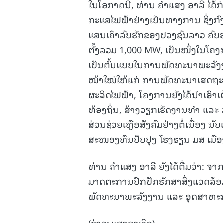
ໃນໂອກາດນີ້, ທ່ານ ຄໍາແສງ ອາລີ ໄດ້ກ່າ
ກະແສໄຟຟ້າຢ່າງເປັນທາງການ ຊຶ່ງກົງ
ແສນເຄົາລົບຮັກຂອງປວງຊົນລາວ ຄົບ
ຕັ້ງລວມ 1,000 MW, ເປັນໜຶ່ງໃນໂ
ເປັນຕົ້ນແບບໃນການພັດທະນາພະລັງງ
ໜ້າໃໝ່ໃຫ້ແກ່ ການພັດທະນາເສດຖະກ
ຜະລິດໄຟຟ້າ, ໂຄງການຍັງໄດ້ນຳເອົາເ
ທ້ອງຖິ່ນ, ສ້າງວຽກເຮັດງານທຳ ແລະ ລາ
ສ່ວນຊ່ວຍເຫຼືອສັງຄົມຢ່າງຕໍ່ເນື່ອງ ນັ
ສະໜອງທຶນປັບປຸງ ໂຮງຮຽນ ມສ ເມືອງໄ
ທ່ານ ຄໍາແສງ ອາລີ ຍັງໄດ້ຕື່ມວ່າ: 
ມາດຕະການປົກປັກຮັກສາສິ່ງແວດລ້ອມຢ່າ
ພັດທະນາພະລັງງານ ແລະ ອຸດສາຫະກຳ
(ຂ່າວ: ແສງອາທິດ)