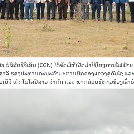
ໄຊ ບໍລິສັດຊີຈີເອັນ (CGN) ໄດ້ຈັດພິທີເປີດນຳໃຊ້ໂຄງການໄຟຟ້າ
ແສງ ອາລີ ຮອງປະທານຄະນະກໍາມະການປົກຄອງແຂວງອຸດົມໄຊ ແລ
 ເອເນີຈີ ເຕັກໂນໂລຢີລາວ ຈຳກັດ ແລະ ພາກສ່ວນທີ່ກ່ຽວຂ້ອງເຂົ້າຮ