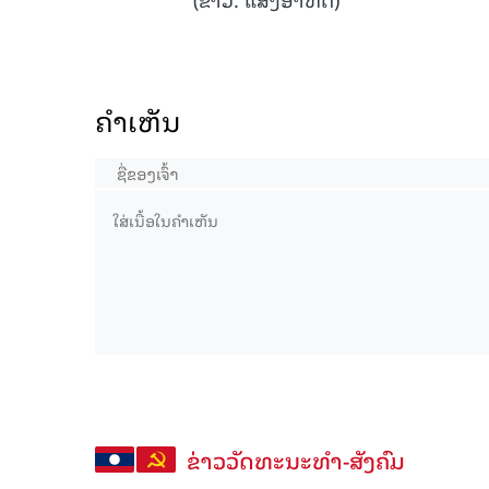
ຄໍາເຫັນ
ຂ່າວວັດທະນະທຳ-ສັງຄົມ