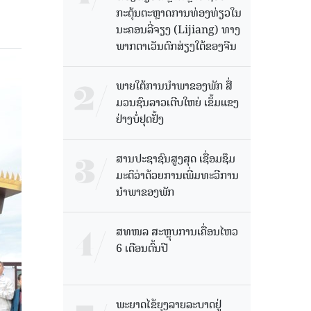
ກະຕຸ້ນຕະຫຼາດການທ່ອງທ່ຽວໃນ
ນະຄອນລີ່ຈຽງ (Lijiang) ທາງ
ພາກຕາເວັນຕົກສ່ຽງໃຕ້ຂອງຈີນ
ພາຍໃຕ້ການນໍາພາຂອງພັກ ສື່
ມວນຊົນລາວເຕີບໃຫຍ່ ເຂັ້ມແຂງ
ຢ່າງບໍ່ຢຸດຢັ້ງ
ສານປະຊາຊົນສູງສຸດ ເຊື່ອມຊຶມ
ມະຕິວ່າດ້ວຍການເພີ່ມທະວີການ
ນຳພາຂອງພັກ
ສທໜລ ສະຫຼຸບການເຄື່ອນໄຫວ
6 ເດືອນຕົ້ນປີ
ພະຍາດໄຂ້ຍຸງລາຍລະບາດຢູ່