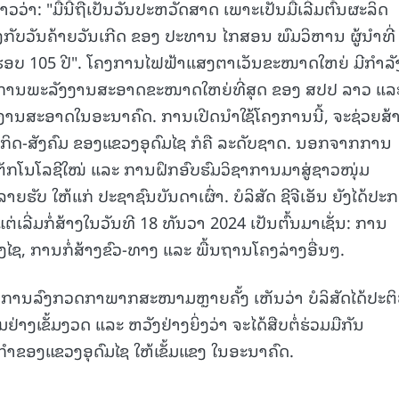
ວວ່າ: "ມື້ນີ້ຖືເປັນວັນປະຫວັດສາດ ເພາະເປັນມື້ເລີ່ມຕົ້ນຜະລິດ
ກັບວັນຄ້າຍວັນເກີດ ຂອງ ປະທານ ໄກສອນ ພົມວິຫານ ຜູ້ນໍາທີ່
ຮອບ 105 ປີ". ໂຄງການໄຟຟ້າແສງຕາເວັນຂະໜາດໃຫຍ່ ມີກຳລັ
ຄງການພະລັງງານສະອາດຂະໜາດໃຫຍ່ທີ່ສຸດ ຂອງ ສປປ ລາວ ແລ
ານສະອາດໃນອະນາຄົດ. ການເປີດນຳໃຊ້ໂຄງການນີ້, ຈະຊ່ວຍສ້
ິດ-ສັງຄົມ ຂອງແຂວງອຸດົມໄຊ ກໍຄື ລະດັບຊາດ. ນອກຈາກການ
ຕັກໂນໂລຊີໃໝ່ ແລະ ການຝຶກອົບຮົມວິຊາການມາສູ່ຊາວໜຸ່ມ
ຍຮັບ ໃຫ້ແກ່ ປະຊາຊົນບັນດາເຜົ່າ. ບໍລິສັດ ຊີຈີເອັນ ຍັງໄດ້ປະ
ບແຕ່ເລີ່ມກໍ່ສ້າງໃນວັນທີ 18 ທັນວາ 2024 ເປັນຕົ້ນມາເຊັ່ນ: ການ
ຊ, ການກໍ່ສ້າງຂົວ-ທາງ ແລະ ພື້ນຖານໂຄງລ່າງອື່ນໆ.
ຈາກການລົງກວດກາພາກສະໜາມຫຼາຍຄັ້ງ ເຫັນວ່າ ບໍລິສັດໄດ້ປະຕິ
ງເຂັ້ມງວດ ແລະ ຫວັງຢ່າງຍິ່ງວ່າ ຈະໄດ້ສືບຕໍ່ຮ່ວມມືກັນ
ຂອງແຂວງອຸດົມໄຊ ໃຫ້ເຂັ້ມແຂງ ໃນອະນາຄົດ.