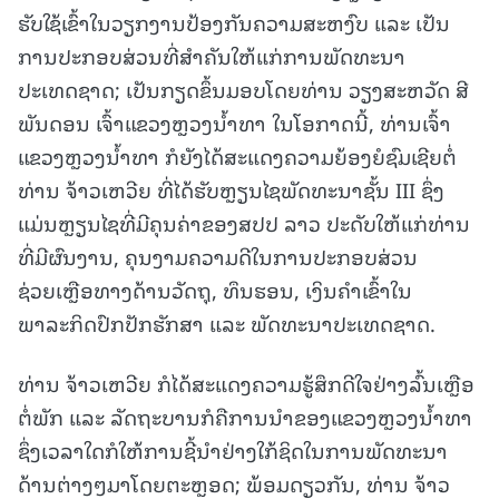
ຮັບໃຊ້ເຂົ້າໃນວຽກງານປ້ອງກັນຄວາມສະຫງົບ ແລະ ເປັນ
ການປະກອບສ່ວນທີ່ສຳຄັນໃຫ້ແກ່ການພັດທະນາ
ປະເທດຊາດ; ເປັນກຽດຂຶ້ນມອບໂດຍທ່ານ ວຽງສະຫວັດ ສີ
ພັນດອນ ເຈົ້າແຂວງຫຼວງນໍ້າທາ ໃນໂອກາດນີ້, ທ່ານເຈົ້າ
ແຂວງຫຼວງນໍ້າທາ ກໍຍັງໄດ້ສະແດງຄວາມຍ້ອງຍໍຊົມເຊີຍຕໍ່
ທ່ານ ຈ້າວເຫວີຍ ທີ່ໄດ້ຮັບຫຼຽນໄຊພັດທະນາຊັ້ນ III ຊຶ່ງ
ແມ່ນຫຼຽນໄຊທີ່ມີຄຸນຄ່າຂອງສປປ ລາວ ປະດັບໃຫ້ແກ່ທ່ານ
ທີ່ມີຜົນງານ, ຄຸນງາມຄວາມດີໃນການປະກອບສ່ວນ
ຊ່ວຍເຫຼືອທາງດ້ານວັດຖຸ, ທຶນຮອນ, ເງິນຄຳເຂົ້າໃນ
ພາລະກິດປົກປັກຮັກສາ ແລະ ພັດທະນາປະເທດຊາດ.
ທ່ານ ຈ້າວເຫວີຍ ກໍໄດ້ສະແດງຄວາມຮູ້ສຶກດີໃຈຢ່າງລົ້ນເຫຼືອ
ຕໍ່ພັກ ແລະ ລັດຖະບານກໍຄືການນຳຂອງແຂວງຫຼວງນ້ຳທາ
ຊຶ່ງເວລາໃດກໍໃຫ້ການຊີ້ນຳຢ່າງໃກ້ຊິດໃນການພັດທະນາ
ດ້ານຕ່າງໆມາໂດຍຕະຫຼອດ; ພ້ອມດຽວກັນ, ທ່ານ ຈ້າວ