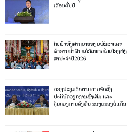
ເດືອນຕົ້ນປີ
ໄຟຟ້າຫົງສາຖວາຍທຽນພັນສາແລະ
ຜ້າອາບນໍ້າຝົນແດ່ວັດພາຍໃນເມືອງຫົງ
ສາປະຈໍາປີ2026
ກອງປະຊຸມຕິດຕາມການຈັດຕັ້ງ
ປະຕິບັດວຽກງານສົ່ງເສີມ ແລະ
ຄຸ້ມຄອງການລົງທຶນ ຂອງແຂວງບໍ່ແກ້ວ