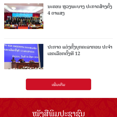
ນະຄອນ ຫຼວງພະບາງ ປະ​ກາດ​ສ້າງ​ຕັ້ງ
4 ຕາແສງ
ປະກາດ ແຕ່ງຕັ້ງບຸກຄະລາກອນ ປະຈໍາ
ເຂດເລືອກຕັ້ງທີ 12
ເພີ່ມເຕີມ
ໜັງສືພິມປະຊາຊົນ