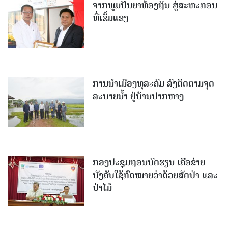
ຈາກພູມປັນຍາທ້ອງຖິ່ນ ສູ່ສະຫະກອນ
ທີ່ເຂັ້ມແຂງ
ການນໍາເມືອງທຸລະຄົມ ລົງຕິດຕາມຈຸດ
ລະບາຍນໍ້າ ຢູ່ບ້ານປາກຫາງ
ກອງປະຊຸມຖອນບົດຮຽນ ເຄືອຂ່າຍ
ບັງຄັບໃຊ້ກົດໝາຍວ່າດ້ວຍສັດປ່າ ແລະ
ປ່າໄມ້