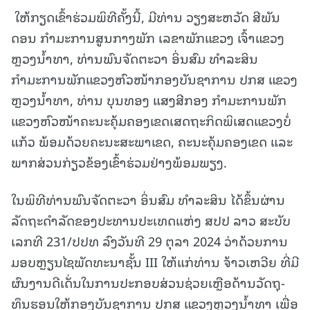
ໃຫ້ກຽດເຂົ້າຮ່ວມພິທີຄັ້ງນີ້, ມີທ່ານ ວຽງສະຫວັດ ສີພັນ
ດອນ ກຳມະການສູນກາງພັກ ເລຂາພັກແຂວງ ເຈົ້າແຂວງ
ຫຼວງນ້ຳທາ, ທ່ານພົນຈັດຕະວາ ອິ່ນສົມ ທຳລະສິນ
ກຳມະການພັກແຂວງຫົວໜ້າກອງບັນຊາການ ປກສ ແຂວງ
ຫຼວງນ້ຳທາ, ທ່ານ ບຸນທອງ ແສງສີກອງ ກຳມະການພັກ
ແຂວງຫົວໜ້າຄະນະຄຸ້ມຄອງເຂດເສດຖະກິດພິເສດແຂວງບໍ່
ແກ້ວ ພ້ອມດ້ວຍຄະນະສະພາເຂດ, ຄະນະຄຸ້ມຄອງເຂດ ແລະ
ພາກສ່ວນກ່ຽວຂ້ອງເຂົ້າຮ່ວມຢ່າງພ້ອມພຽງ.
ໃນພິທີທ່ານພົນຈັດຕະວາ ອິ່ນສົມ ທຳລະສິນ ໄດ້ຂຶ້ນຜ່ານ
ລັດຖະດຳລັດຂອງປະທານປະເທດແຫ່ງ ສປປ ລາວ ສະບັບ
ເລກທີ 231/ປປທ ລົງວັນທີ 29 ຕຸລາ 2024 ວ່າດ້ວຍການ
ມອບຫຼຽນໄຊພັດທະນາຊັ້ນ III ໃຫ້ແກ່ທ່ານ ຈ້າວເຫວີຍ ທີ່ມີ
ຜົນງານດີເດັ່ນໃນການປະກອບສ່ວນຊ່ວຍເຫຼືອດ້ານວັດຖຸ-
ທຶນຮອນໃຫ້ກອງບັນຊາການ ປກສ ແຂວງຫຼວງນ້ຳທາ ເພື່ອ