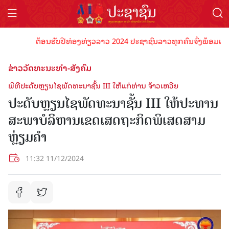
ຕ້ອນຮັບປີທ່ອງທ່ຽວລາວ 2024 ປະຊາຊົນລາວທຸກຄົນຈົ່ງພ້ອມເປັນເຈົ້
ຂ່າວວັດທະນະທຳ-ສັງຄົມ
ພິທີປະດັບຫຼຽນໄຊພັດທະນາຊັ້ນ III ໃຫ້ແກ່ທ່ານ ຈ້າວເຫວີຍ
ປະດັບຫຼຽນໄຊພັດທະນາຊັ້ນ III ໃຫ້ປະທານ
ສະພາບໍລິຫານເຂດເສດຖະກິດພິເສດສາມ
ຫຼ່ຽມຄຳ
11:32 11/12/2024