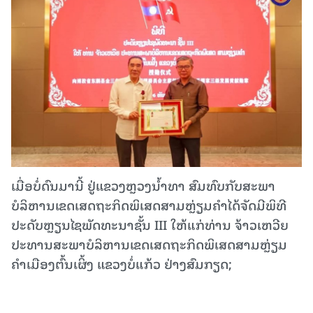
ເມື່ອບໍ່ດົນມານີ້ ຢູ່ແຂວງຫຼວງນ້ຳທາ ສົມທົບກັບສະພາ
ບໍລິຫານເຂດເສດຖະກິດພິເສດສາມຫຼ່ຽມຄຳໄດ້ຈັດມີພິທີ
ປະດັບຫຼຽນໄຊພັດທະນາຊັ້ນ III ໃຫ້ແກ່ທ່ານ ຈ້າວເຫວີຍ
ປະທານສະພາບໍລິຫານເຂດເສດຖະກິດພິເສດສາມຫຼ່ຽມ
ຄຳເມືອງຕົ້ນເຜິ້ງ ແຂວງບໍ່ແກ້ວ ຢ່າງສົມກຽດ;