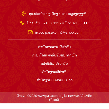
ຖະໜົນກຳແພງເມືອງ ນະຄອນຫຼວງວຽງຈັນ
ໂທລະສັບ: 021336111 - ແຟັກ: 021336113
ອີເມວ:
pasaxonn@yahoo.com
ສຳ​ນັກ​ຂ່າວ​ສານ​ທີ່​ສຳ​ຄັນ​
ຄະນະໂຄສະນາອົບຮົມ​ສູນ​ກາງ​ພັກ
ໜັງສືພິມ ປະ​ຊາ​ຊົນ
ສຳ​ນັກ​ງານ​ທີ່​ສຳ​ຄັນ
ສຳ​ນັກ​ງານ​ປະ​ທານ​ປະ​ເທດ
ລິຂະສິດ ©2026 www.pasaxon.org.la. ສະຫງວນໄວ້ເຊິງສິດ
ທັງຫມົດ