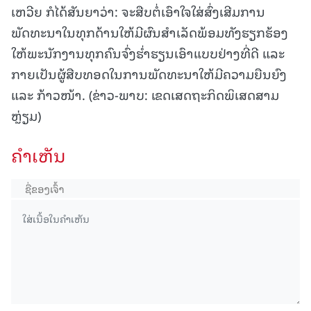
ເຫວີຍ ກໍໄດ້ສັນຍາວ່າ: ຈະສືບຕໍ່ເອົາໃຈໃສ່ສົ່ງເສີມການ
ພັດທະນາໃນທຸກດ້ານໃຫ້ມີຜົນສຳເລັດພ້ອມທັງຮຽກຮ້ອງ
ໃຫ້ພະນັກງານທຸກຄົນຈົ່ງຮ່ຳຮຽນເອົາແບບຢ່າງທີ່ດີ ແລະ
ກາຍເປັນຜູ້ສືບທອດໃນການພັດທະນາໃຫ້ມີຄວາມຍືນຍົງ
ແລະ ກ້າວໜ້າ. (ຂ່າວ-ພາບ: ເຂດເສດຖະກິດພິເສດສາມ
ຫຼ່ຽມ)
ຄໍາເຫັນ