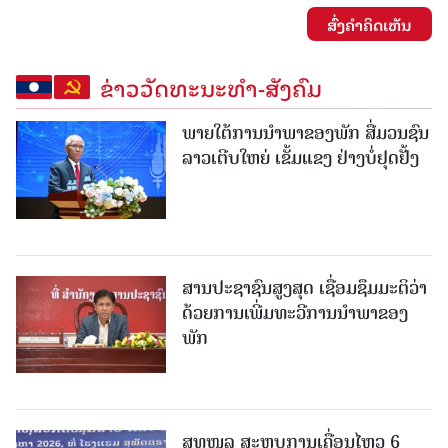
ສົ່ງຄໍາຄິດເຫັນ
ຂ່າວວັດທະນະທຳ-ສັງຄົມ
ພາຍໃຕ້ການນໍາພາຂອງພັກ ສື່ມວນຊົນ
ລາວເຕີບໃຫຍ່ ເຂັ້ມແຂງ ຢ່າງບໍ່ຢຸດຢັ້ງ
ສານປະຊາຊົນສູງສຸດ ເຊື່ອມຊຶມມະຕິວ່າ
ດ້ວຍການເພີ່ມທະວີການນຳພາຂອງ
ພັກ
ສທໜລ ສະຫຼຸບການເຄື່ອນໄຫວ 6