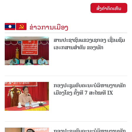
ສົ່ງຄໍາຄິດເຫັນ
ຂ່າວການເມືອງ
ສານປະຊາຊົນແຂວງເຊກອງ ເຊື່ອມຊຶມ
ເອະກສານສໍາຄັນ ຂອງພັກ
ກອງປະຊຸມຄົບຄະນະບໍລິຫານງານພັກ
ເມືອງໂຂງ ຄັ້ງທີ 7 ສະໄໝທີ IX
ກອງປະຊຸມຄົບຄະນະບໍລິຫານງານພັກ