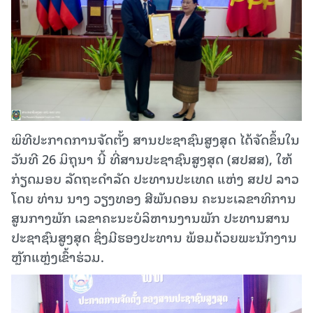
ພິທີປະກາດການຈັດຕັ້ງ ສານປະຊາຊົນສູງສຸດ ໄດ້ຈັດຂຶ້ນໃນ
ວັນທີ 26 ມິຖຸນາ ນີ້ ທີ່ສານປະຊາຊົນສູງສຸດ (ສປສສ), ໃຫ້
ກ່ຽດມອບ ລັດຖະດຳລັດ ປະທານປະເທດ ແຫ່ງ ສປປ ລາວ
ໂດຍ ທ່ານ ນາງ ວຽງທອງ ສີພັນດອນ ຄະນະເລຂາທິການ
ສູນກາງພັກ ເລຂາຄະນະບໍລິຫານງານພັກ ປະທານສານ
ປະຊາຊົນສູງສຸດ ຊຶ່ງມີຮອງປະທານ ພ້ອມດ້ວຍພະນັກງານ
ຫຼັກແຫຼ່ງເຂົ້າຮ່ວມ.