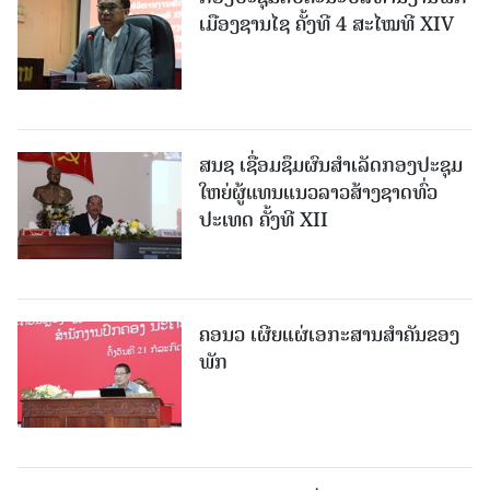
ເມືອງຊານ​ໄຊ ຄັ້ງທີ 4 ສະໄໝທີ XIV
ສນຊ ເຊື່ອມຊຶມຜົນສໍາເລັດກອງປະຊຸມ
ໃຫຍ່ຜູ້ແທນແນວລາວສ້າງຊາດທົ່ວ
ປະເທດ ຄັ້ງທີ XII
ຄອນວ ເຜີຍແຜ່ເອກະສານສໍາຄັນຂອງ
ພັກ