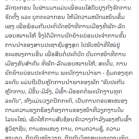
ລັດຖະກອນ ໃນຜ່ານມາແມ່ນເພື່ອແນໃສ່ປັບປຸງກົງຈັກການ
ຈັດຕັ້ງ ແລະ ບຸກຄະລາກອນ ໃຫ້ມີຄວາມໜັກແໜ້ນເຂັ້ມ
ແຂງ ເພື່ອພ້ອມກັນປະຕິບັດໜ້າທີ່ການເມືອງທີ່ພັກ-ລັດ
ມອບໝາຍໃຫ້ ຈຶ່ງໄດ້ມີການຍົກຍ້າຍບ່ອນປະຈຳການຂັ້ນ
ການນຳຂອງສານປະຊາຊົນສູງສຸດ ໄປຮັບໜ້າທີ່ໃໝ່ຢູ່
ຂະແໜງການອື່ນ ເພື່ອສືບຕໍ່ປະຕິບັດ ບັນດາໜ້າທີ່ການ
ເມືອງອັນສຳຄັນ ທີ່ພັກ-ລັດມອບໝາຍໃຫ້; ສະນັ້ນ, ການ
ຍົກຍ້າຍບ່ອນປະຈໍາການ ພະນັກງານນໍາພາ - ຄຸ້ມຄອງທຸກ
ລະດັບ ແມ່ນຖືເປັນຫຼັກການນຳພາຂອງພັກ "ຮັບປະກັນ
ຫຼັກການ, ມີຂຶ້ນ-ມີລົງ, ມີເຂົ້າ-ມີອອກຕໍ່ພະນັກງານທຸກ
ລະດັບ", ທັງແມ່ນວຽກປົກກະຕິ, ເປັນການຕອບສະໜອງ
ຕາມຄວາມຮຽກຮ້ອງຕ້ອງການຂອງໜ້າທີ່ວຽກງານໃນ
ໄລຍະໃໝ່, ເຮັດໃຫ້ການສັບຊ້ອນຈັດວາງກຳລັງແຮງຫັນເຂົ້າ
ສູ່ວິຊາຊີບ, ຕາມຂະແໜງ ການ, ຕາມຄວາມຮູ້, ຄວາມ
ສາມາດ, ຖືກກັບໜ້າວຽກ, ຖືກກັບວິຊາສະເພາະຕາມທິດ