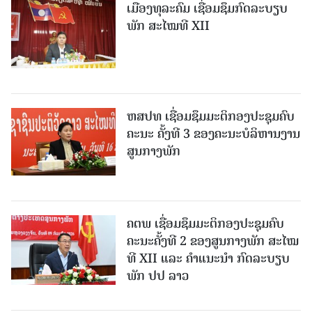
ເມືອງທຸລະຄົມ ເຊື່ອມຊຶມກົດລະບຽບ
ພັກ ສະໄໝທີ XII
ຫສປທ ເຊື່ອມຊຶມມະຕິກອງປະຊຸມຄົບ
ຄະນະ ຄັ້ງທີ 3 ຂອງຄະນະບໍລິຫານງານ
ສູນກາງພັກ
ຄຕພ ເຊື່ອມຊຶມມະຕິກອງປະຊຸມຄົບ
ຄະນະຄັ້ງທີ 2 ຂອງສູນກາງພັກ ສະໄໝ
ທີ XII ແລະ ຄໍາແນະນໍາ ກົດລະບຽບ
ພັກ ປປ ລາວ