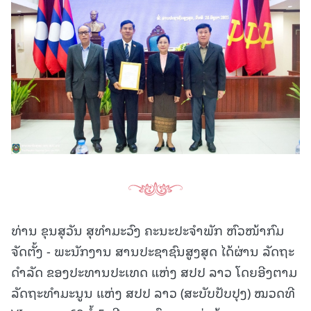
ທ່ານ ຂຸນສຸວັນ ສຸທຳມະວົງ ຄະນະປະຈຳພັກ ຫົວໜ້າກົມ
ຈັດຕັ້ງ - ພະນັກງານ ສານປະຊາຊົນສູງສຸດ ໄດ້ຜ່ານ ລັດຖະ
ດຳລັດ ຂອງປະທານປະເທດ ແຫ່ງ ສປປ ລາວ ໂດຍອີງຕາມ
ລັດຖະທຳມະນູນ ແຫ່ງ ສປປ ລາວ (ສະບັບປັບປຸງ) ໝວດທີ