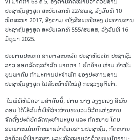
VI ມາດຕາ 68 ຂໍ້ 5, ອີງຕາມກົດໝາຍວ່າດ້ວຍສານ
ປະຊາຊົນສູງສຸດ ສະບັບເລກທີ 22/ສພຊ, ລົງວັນທີ 10
ພຶດສະພາ 2017, ອີງຕາມ ໜັງສືສະເໜີຂອງ ປະທານສານ
ປະຊາຊົນສູງສຸດ ສະບັບເລກທີ 555/ສປສສ, ລົງວັນທີ 16
ມິຖຸນາ 2025.
ປະທານປະເທດ ສາທາລະນະລັດ ປະຊາທິປະໄຕ ປະຊາຊົນ
ລາວ ອອກລັດຖະດຳລັດ ມາດຕາ 1 ຍົກຍ້າຍ ທ່ານ ຄຳພັນ
ບຸນພາຄົມ ກຳມະການປະຈຳພັກ ຮອງປະທານສານ
ປະຊາຊົນສູງສຸດ ໄປຮັບໜ້າທີ່ໃໝ່ຢູ່ ກະຊວງຍຸຕິທຳ.
ໃນພິທີທີ່ມີຄວາມສຳຄັນນີ້, ທ່ານ ນາງ ວຽງທອງ ສີພັນ
ດອນ ໄດ້ໂອ້ລົມຕໍ່ພິທີວ່າ:ຜ່ານຂະບວນວິວັດແຫ່ງການ
ຈັດຕັ້ງປະຕິບັດລັດຖະທໍາມະນູນ ແລະ ກົດໝາຍ ໂດຍ
ສະເພາະແມ່ນກົດໝາຍວ່າດ້ວຍສານປະຊາຊົນ, ກົດໝາຍ
ວ່າດ້ວຍຜູ້ພິພາກສາ ແລະ ກົດໝາຍວ່າດ້ວຍພະນັກງານ-