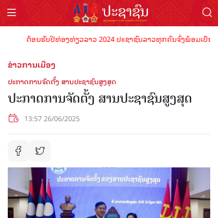
ຕ້ອນຮັບປີທ່ອງທ່ຽວລາວ 2024 ປະຊາຊົນລາວທຸກຄົນຈົ່ງພ້ອມເປັນເຈົ້າພາບ
ຂ່າວການເມືອງ
ປະກາດການຈັດຕັ້ງ ສານປະຊາຊົນສູງສຸດ
ປະກາດການຈັດຕັ້ງ ສານປະຊາຊົນສູງສຸດ
13:57 26/06/2025