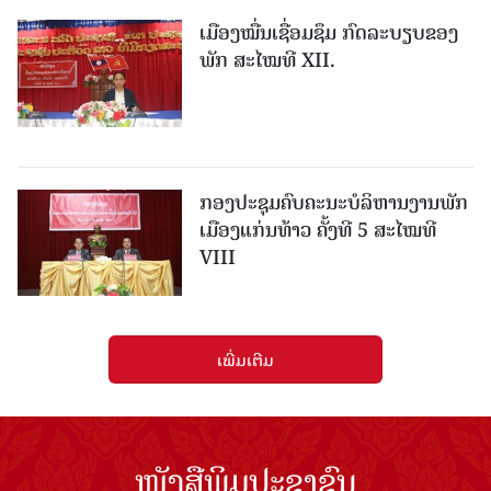
ເມືອງ​ໝື່ນເຊື່ອມຊຶມ ກົດລະບຽບຂອງ
ພັກ ສະໄໝທີ XII.
ກອງປະຊຸມຄົບຄະນະບໍລິຫານງານພັກ
ເມືອງແກ່ນ​ທ້າວ ຄັ້ງທີ 5 ສະໄໝທີ
VIII
ເພີ່ມເຕີມ
ໜັງສືພິມປະຊາຊົນ