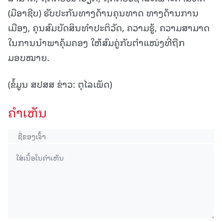
(ມືອາຊີບ) ຮັບປະກັນທາງດ້ານຄຸນທາດ ທາງດ້ານການ
ເມືອງ, ຄຸນສົມບັດສິນທຳປະຕິວັດ, ຄວາມຮູ້, ຄວາມສາມາດ
ໃນການນໍາພາຄຸ້ມຄອງ ໃຫ້ສົມຄູ່ກັບຕໍາແໜ່ງທີ່ຖືກ
ມອບໝາຍ.
(ຂໍ້ມູນ ສປສສ ຂ່າວ: ຕຸໄລເພັດ)
ຄໍາເຫັນ