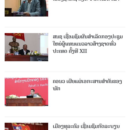
ສນຊ ເຊື່ອມຊຶມຜົນສໍາເລັດກອງປະຊຸມ
ໃຫຍ່ຜູ້ແທນແນວລາວສ້າງຊາດທົ່ວ
ປະເທດ ຄັ້ງທີ XII
ຄອນວ ເຜີຍແຜ່ເອກະສານສໍາຄັນຂອງ
ພັກ
ເມືອງທຸລະຄົມ ເຊື່ອມຊຶມກົດລະບຽບ