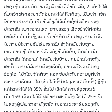
ປະຊາຊົນ ແລະ ມີຄວາມຈົງຮັກພັກດີຕໍ່ພັກ-ລັດ, 2. ເອົາໃຈໃສ່
ຄົ້ນຄວ້າພິຈາລະນາຕັດສິນຄະດີໃຫ້ຖືກຕ້ອງ, ເປັນທໍາ, ເຮັດ
ໃຫ້ສານປະຊາຊົນເປັນທີ່ເພິ່ງທີ່ໄວ້ເນື້ອເຊື່ອໃຈທີ່ສຸດຂອງ
ປະຊາຊົນ ເພາະສານເຂດ, ສານແຂວງ ເຮັດໜ້າທີ່ຕັດສິນ
ຄະດີເປັນຂັ້ນຕົ້ນຊຶ່ງແມ່ນຂັ້ນທຳອິດ ເປັນປະຕູດ່ານທຳອິດ
ໃນການບໍລິການຮັບໃຊ້ປະຊາຊົນ ຊຶ່ງຕິດພັນກັບຫຼາຍ
ເຫດການ ຫຼື ບັນຫາຂໍ້ຄັດແຍ່ງທີ່ເກີດຂຶ້ນ, ຕິດພັນກັບ
ປະຊາຊົນ (ຄູ່ຄວາມ) ຕິດພັນກັບບ້ານ, ກຸ່ມບ້ານໂດຍກົງ.
ສະນັ້ນ, ການບໍລິການຕ້ອງເຮັດດີ, ການແກ້ໄຂຄະດີຕ້ອງ
ວ່ອງໄວ, ໂປ່ງໃສ, ຖືກຕ້ອງ ແລະ ຮັບປະກັນຄວາມຍຸຕິທຳ
ໝາຍວ່າເຮັດແນວໃດ (ເຮັດໃຫ້ນ້ຳໃສໄຫຼມາແຕ່ຕົ້ນນ້ຳ) ສູ້ຊົນ
ແກ້ໄຂຄະດີໃຫ້ໄດ້ 85% ຂຶ້ນໄປ ເຮັດໃຫ້ການຂໍອຸທອນບໍ່
ເກີນ15% ເລືອກໃຫ້ໄດ້ຜູ້ພິພາກສາດີເກັ່ງ ໃຫ້ໄດ້ 25% ຂຶ້ນ
ໄປຂອງຜູ້ພິພາກສາທັງໝົດ ໃນສານປະຊາຊົນຂອງຕົນ
ຕາມມາດຖານກຳນົດ ແລະ ຕາມແຜນການທີ່ສະພາຮັບ