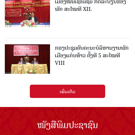
ເມືອງ​ໝື່ນເຊື່ອມຊຶມ ກົດລະບຽບຂອງ
ພັກ ສະໄໝທີ XII.
ກອງປະຊຸມຄົບຄະນະບໍລິຫານງານພັກ
ເມືອງແກ່ນ​ທ້າວ ຄັ້ງທີ 5 ສະໄໝທີ
VIII
ເພີ່ມເຕີມ
ໜັງສືພິມປະຊາຊົນ