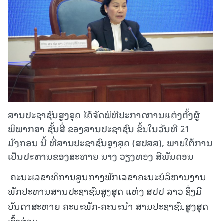
ສານປະຊາຊົນສູງສຸດ ໄດ້ຈັດພິທີປະກາດການແຕ່ງຕັ້ງຜູ້
ພິພາກສາ ຊັ້ນສີ່ ຂອງສານປະຊາຊົນ ຂຶ້ນໃນວັນທີ 21
ມັງກອນ ນີ້ ທີ່ສານປະຊາຊົນສູງສຸດ (ສປສສ), ພາຍໃຕ້ການ
ເປັນປະທານຂອງສະຫາຍ ນາງ ວຽງທອງ ສີພັນດອນ
ຄະນະເລຂາທິການສູນກາງພັກເລຂາຄະນະບໍລິຫານງານ
ພັກປະທານສານປະຊາຊົນສູງສຸດ ແຫ່ງ ສປປ ລາວ ຊຶ່ງມີ
ບັນດາສະຫາຍ ຄະນະພັກ-ຄະນະນໍາ ສານປະຊາຊົນສູງສຸດ
ເຂົ້າຮ່ວມ.