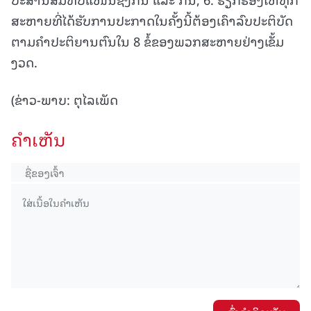
ສະຫາຍທີ່ໄດ້ຮັບການປະກາດໃນຄັ້ງນີ້ຕ້ອງເຄົາລົບປະຕິບັດ
ຕາມຄໍາປະຕິຍານຕົນໃນ 8 ຂໍ້ຂອງພວກສະຫາຍຢ່າງເຂັ້ມ
ງວດ.
(ຂ່າວ-ພາບ: ຕຸໄລເພັດ
ຄໍາເຫັນ