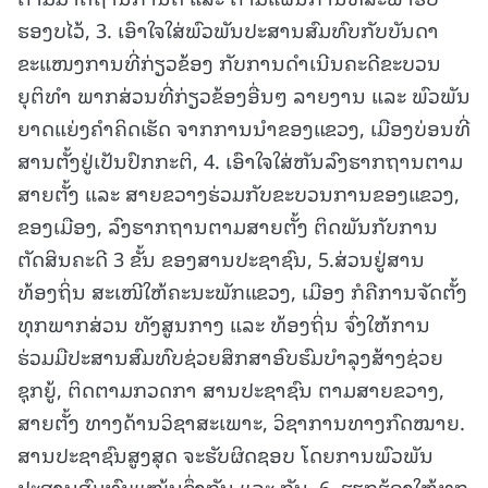
ຮອງບໄວ້, 3. ເອົາໃຈໃສ່ພົວພັນປະສານສົມທົບກັບບັນດາ
ຂະແໜງການທີ່ກ່ຽວຂ້ອງ ກັບການດຳເນີນຄະດີຂະບວນ
ຍຸຕິທຳ ພາກສ່ວນທີ່ກ່ຽວຂ້ອງອື່ນໆ ລາຍງານ ແລະ ພົວພັນ
ຍາດແຍ່ງຄຳຄິດເຮັດ ຈາກການນຳຂອງແຂວງ, ເມືອງບ່ອນທີ່
ສານຕັ້ງຢູ່ເປັນປົກກະຕິ, 4. ເອົາໃຈໃສ່ຫັນລົງຮາກຖານຕາມ
ສາຍຕັ້ງ ແລະ ສາຍຂວາງຮ່ວມກັບຂະບວນການຂອງແຂວງ,
ຂອງເມືອງ, ລົງຮາກຖານຕາມສາຍຕັ້ງ ຕິດພັນກັບການ
ຕັດສິນຄະດີ 3 ຂັ້ນ ຂອງສານປະຊາຊົນ, 5.ສ່ວນຢູ່ສານ
ທ້ອງຖິ່ນ ສະເໜີໃຫ້ຄະນະພັກແຂວງ, ເມືອງ ກໍຄືການຈັດຕັ້ງ
ທຸກພາກສ່ວນ ທັງສູນກາງ ແລະ ທ້ອງຖິ່ນ ຈົ່ງໃຫ້ການ
ຮ່ວມມືປະສານສົມທົບຊ່ວຍສຶກສາອົບຮົມບຳລຸງສ້າງຊ່ວຍ
ຊຸກຍູ້, ຕິດຕາມກວດກາ ສານປະຊາຊົນ ຕາມສາຍຂວາງ,
ສາຍຕັ້ງ ທາງດ້ານວິຊາສະເພາະ, ວິຊາການທາງກົດໝາຍ.
ສານປະຊາຊົນສູງສຸດ ຈະຮັບຜິດຊອບ ໂດຍການພົວພັນ
ປະສານສົມທົບແໜ້ນຊຶ່ງກັນ ແລະ ກັນ, 6. ຮຽກຮ້ອງໃຫ້ທຸກ