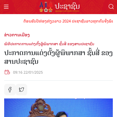
ຕ້ອນຮັບປີທ່ອງທ່ຽວລາວ 2024 ປະຊາຊົນລາວທຸກຄົນຈົ່ງພ້ອມເປັນເຈ
ຂ່າວການເມືອງ
ພິທີປະກາດການແຕ່ງຕັ້ງຜູ້ພິພາກສາ ຊັ້ນສີ່ ຂອງສານປະຊາຊົນ
ປະກາດການແຕ່ງຕັ້ງຜູ້ພິພາກສາ ຊັ້ນສີ່ ຂອງ
ສານປະຊາຊົນ
09:16 22/01/2025