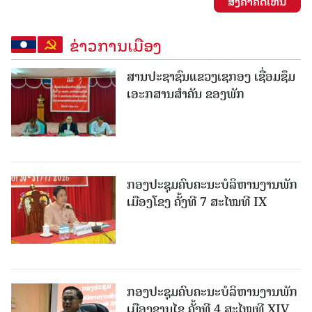
ສົ່ງຄໍາຄິດເຫັນ
ຂ່າວການເມືອງ
ສານປະຊາຊົນແຂວງເຊກອງ ເຊື່ອມຊຶມ
ເອະກສານສໍາຄັນ ຂອງພັກ
ກອງປະຊຸມຄົບຄະນະບໍລິຫານງານພັກ
ເມືອງໂຂງ ຄັ້ງທີ 7 ສະໄໝທີ IX
ກອງປະຊຸມຄົບຄະນະບໍລິຫານງານພັກ
ເມືອງຊານ​ໄຊ ຄັ້ງທີ 4 ສະໄໝທີ XIV