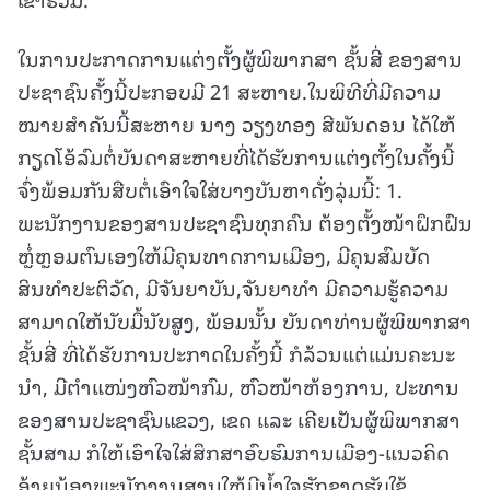
ໃນການປະກາດການແຕ່ງຕັ້ງຜູ້ພິພາກສາ ຊັ້ນສີ່ ຂອງສານ
ປະຊາຊົນຄັ້ງນີ້ປະກອບມີ 21 ສະຫາຍ.ໃນພິທີທີ່ມີຄວາມ
ໝາຍສຳຄັນນີ້ສະຫາຍ ນາງ ວຽງທອງ ສີພັນດອນ ໄດ້ໃຫ້
ກຽດໂອ້ລົມຕໍ່ບັນດາສະຫາຍທີ່ໄດ້ຮັບການແຕ່ງຕັ້ງໃນຄັ້ງນີ້
ຈົ່ງພ້ອມກັນສືບຕໍ່ເອົາໃຈໃສ່ບາງບັນຫາດັ່ງລຸ່ມນີ້: 1.
ພະນັກງານຂອງສານປະຊາຊົນທຸກຄົນ ຕ້ອງຕັ້ງໜ້າຝຶກຝົນ
ຫຼໍ່ຫຼອມຕົນເອງໃຫ້ມີຄຸນທາດການເມືອງ, ມີຄຸນສົມບັດ
ສິນທຳປະຕິວັດ, ມີຈັນຍາບັນ,ຈັນຍາທຳ ມີຄວາມຮູ້ຄວາມ
ສາມາດໃຫ້ນັບມື້ນັບສູງ, ພ້ອມນັ້ນ ບັນດາທ່ານຜູ້ພິພາກສາ
ຊັ້ນສີ່ ທີ່ໄດ້ຮັບການປະກາດໃນຄັ້ງນີ້ ກໍລ້ວນແຕ່ແມ່ນຄະນະ
ນໍາ, ມີຕໍາແໜ່ງຫົວໜ້າກົມ, ຫົວໜ້າຫ້ອງການ, ປະທານ
ຂອງສານປະຊາຊົນແຂວງ, ເຂດ ແລະ ເຄີຍເປັນຜູ້ພິພາກສາ
ຊັ້ນສາມ ກໍໃຫ້ເອົາໃຈໃສ່ສຶກສາອົບຮົມການເມືອງ-ແນວຄິດ
ອ້າຍນ້ອງພະນັກງານສານໃຫ້ມີນໍ້າໃຈຮັກຊາດຮັບໃຊ້