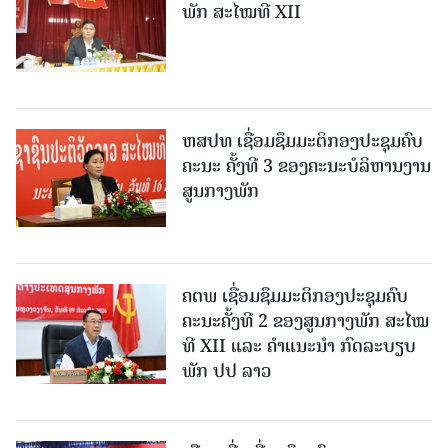
ພັກ ສະໄໝທີ XII
ຫສປທ ເຊື່ອມຊຶມມະຕິກອງປະຊຸມຄົບ
ຄະນະ ຄັ້ງທີ 3 ຂອງຄະນະບໍລິຫານງານ
ສູນກາງພັກ
ຄຕພ ເຊື່ອມຊຶມມະຕິກອງປະຊຸມຄົບ
ຄະນະຄັ້ງທີ 2 ຂອງສູນກາງພັກ ສະໄໝ
ທີ XII ແລະ ຄໍາແນະນໍາ ກົດລະບຽບ
ພັກ ປປ ລາວ