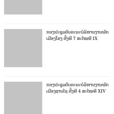
ກອງປະຊຸມຄົບຄະນະບໍລິຫານງານພັກ
ເມືອງໂຂງ ຄັ້ງທີ 7 ສະໄໝທີ IX
ກອງປະຊຸມຄົບຄະນະບໍລິຫານງານພັກ
ເມືອງຊານ​ໄຊ ຄັ້ງທີ 4 ສະໄໝທີ XIV