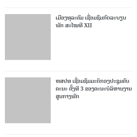
ເມືອງທຸລະຄົມ ເຊື່ອມຊຶມກົດລະບຽບ
ພັກ ສະໄໝທີ XII
ຫສປທ ເຊື່ອມຊຶມມະຕິກອງປະຊຸມຄົບ
ຄະນະ ຄັ້ງທີ 3 ຂອງຄະນະບໍລິຫານງານ
ສູນກາງພັກ
ຄຕພ ເຊື່ອມຊຶມມະຕິກອງປະຊຸມຄົບ
ຄະນະຄັ້ງທີ 2 ຂອງສູນກາງພັກ ສະໄໝ