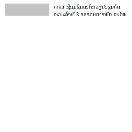
ທີ XII ແລະ ຄໍາແນະນໍາ ກົດລະບຽບ
ພັກ ປປ ລາວ
ເມືອງ​ໝື່ນເຊື່ອມຊຶມ ກົດລະບຽບຂອງ
ພັກ ສະໄໝທີ XII.
ກອງປະຊຸມຄົບຄະນະບໍລິຫານງານພັກ
ເມືອງແກ່ນ​ທ້າວ ຄັ້ງທີ 5 ສະໄໝທີ
VIII