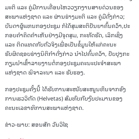
ມະຕິ ແລະ ຄູ່ມືການເຄື່ອນໄຫວວຽກງານສາຍດ່ວນຂອງ
ສະພາແຫ່ງຊາດ ແລະ ຜ່ານຮ່າງມະຕິ ແລະ ຄູ່ມືດັ່ງກ່າວ;
ບັນດາຜູ້ແທນກອງປະຊຸມ ກໍໄດ້ສຸມສະຕິປັນຍາຄົ້ນຄວ້າ,ປະ
ກອບຄໍາຄິດຄຳເຫັນຢ່າງມີຈຸດສຸມ, ກະທັດຮັດ, ເລິກເຊິ່ງ
ແລະ ຕິດແທດກັບຕົວຈິງເພື່ອເປັນຂໍ້ມູນໃຫ້ແກ່ຄະນະ
ຮັບຜິດຊອບຮ່າງນິຕິກຳດັ່ງກ່າວ ນຳໄປຄົ້ນຄວ້າ, ປັບປຸງກະ
ກຽມນໍາເຂົ້າລາຍງານຕໍ່ກອງປະຊຸມຄະນະປະຈໍາສະພາ
ແຫ່ງຊາດ ພິຈາລະນາ ແລະ ຮັບຮອງ.
ກອງປະຊຸມຄັ້ງນີ້ ໄດ້ຮັບການສະໜັບສະໜູນທຶນຈາກອົງ
ການເຮວວິຕັດ (Helvetas) ສົມທົບກັບງົບປະມານຂອງ
ຄະນະເລຂາທິການສະພາແຫ່ງຊາດ.
ຂ່າວ-ພາບ: ສອນສັກ ວັນວິໄຊ