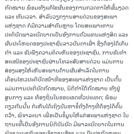
ກົດໝາຍ ພ້ອມທັງແກ້ໄຂຜົນຂອງການກວດກາໃຫ້ເຂັ້ມງວດ
ແລະ ທັນເວລາ. ສຳລັບວຽກງານສາຍດ່ວນຂອງສະພາ
ແຫ່ງຊາດ ກໍມີຄວາມສໍາຄັນຫຼາຍ ໂດຍສະເພາະການ
ປະຕິບັດພາລະບົດບາດເປັນອົງການຕົວແທນແຫ່ງສິດ ແລະ
ຜົນປະໂຫຍດຂອງປະຊາຊົນລາວບັນດາເຜົ່າ ຊຶ່ງຕ້ອງໄດ້ເກັບ
ກໍາ ແລະ ຮັບຟັງຄວາມຄິດເຫັນຂອງປະຊາຊົນ, ການຮັບຄໍາ
ສະເໜີຂອງປະຊາຊົນຜ່ານໂທລະສັບສາຍດ່ວນ ແມ່ນການ
ສ່ອງແສງໃຫ້ເຫັນສະພາບດ້ານຜົນສໍາເລັດໃນການ
ເຄື່ອນໄຫວປະຕິບັດໜ້າທີ່ຂອງສະພາແຫ່ງຊາດ ເປັນຕົ້ນ
ແມ່ນການປະຕິບັດກົດໝາຍ, ນິຕິກໍາໃຕ້ກົດໝາຍ ທັງຢູ່
ສູນກາງ ແລະ ທ້ອງຖິ່ນໃນຂອບເຂດທົ່ວປະເທດ; ພ້ອມ
ດຽວກັນນັ້ນ ກໍເຫັນໄດ້ເຖິງບັນຫາຂໍ້ຄົງຄ້າງທີ່ຕ້ອງໄດ້ຄົ້ນ
ຄວ້າ, ພິຈາລະນາ ເພື່ອເປັນຂໍ້ມູນໃຫ້ແກ່ສະພາແຫ່ງຊາດ ໃນ
ຖານະທີີ່ເປັນອົງການນິຕິບັນຍັດ ມີພາລະບົດບາດໃນການ
ພິຈາລະນາຮັບຮອງເອົາການສ້າງ ແລະ ປັບປຸງກົດໝາຍ