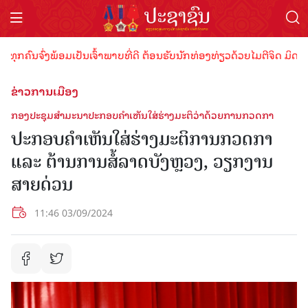
ົນຈົ່ງພ້ອມເປັນເຈົ້າພາບທີ່ດີ ຕ້ອນຮັບນັກທ່ອງທ່ຽວດ້ວຍໄມຕີຈິດ ມິດຕະພາບ
ຂ່າວການເມືອງ
ກອງປະຊຸມສໍາມະນາປະກອບຄຳເຫັນໃສ່ຮ່າງມະຕິວ່າດ້ວຍການກວດກາ
ປະກອບຄໍາເຫັນໃສ່ຮ່າງມະຕິການກວດກາ
ແລະ ຕ້ານການສໍ້ລາດບັງຫຼວງ, ວຽກງານ
ສາຍດ່ວນ
11:46 03/09/2024