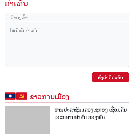
ຄໍາເຫັນ
ສົ່ງຄໍາຄິດເຫັນ
ຂ່າວການເມືອງ
ສານປະຊາຊົນແຂວງເຊກອງ ເຊື່ອມຊຶມ
ເອະກສານສໍາຄັນ ຂອງພັກ