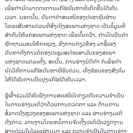
ເພື່ອກໍານົດມາດຕະການແກ້ໄຂບັນຫາທີ່ເກີດຂຶ້ນໄດ້ທັນ
ເວລາ. ນອກນັ້ນ, ບັນດາຄໍາສະເໜີຂອງປະຊາຊົນຜ່ານ
ໂທລະສັບສາຍດ່ວນທີ່ສົ່ງເຖິງສະພາແຫ່ງຊາດ ເປັນຂໍ້ມູນທີ່
ສຳຄັນໃຫ້ແກ່ສະພາແຫ່ງຊາດ ເພື່ອຄົ້ນຄວ້າ, ກໍານົດເປັນຄໍາ
ຊັກຖາມມອບໃຫ້ກະຊວງ, ອົງການກ່ຽວຂ້ອງ ມາຊີ້ແຈງ
ບັນຫາດັ່ງກ່າວຕໍ່ກອງປະຊຸມສະໄໝສາມັນຂອງສະພາ
ແຫ່ງຊາດແຕ່ລະຄັ້ງ; ສະນັ້ນ, ການຮ່າງນິຕິກໍາ ກໍເພື່ອກໍາ
ນົດວິທີການແກ້ໄຂບັນຫາທີ່ຮີບດ່ວນ, ເຄັ່ງຮ້ອນຂອງສັງຄົມ
ໃຫ້ໄດ້ຮັບການປັບປຸງແກ້ໄຂໄດ້ທັນເວລາ.
ຜູ້ເຂົ້າຮ່ວມໄດ້ຮັບຟັງການສະເໜີບົດກ່ຽວກັບຄວາມຈໍາເປັນ
ໃນການຮ່າງມະຕິວ່າດ້ວຍການກວດກາ ແລະ ຕ້ານການ
ສໍ້ລາດບັງຫຼວງຂອງສະພາແຫ່ງຊາດ ແລະ ຜ່ານຮ່າງມະຕິ
ດັ່ງກ່າວ, ລາຍງານໂດຍຫຍໍ້ການຈັດຕັ້ງປະຕິບັດວຽກງານ
ສາຍດ່ວນໃນໄລຍະຜ່ານມາ ແລະ ຄວາມຈໍາເປັນໃນການຮ່າງ