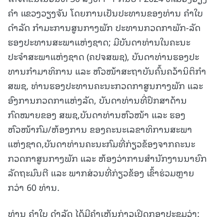
ຄໍາ ແຂວງວຽງຈັນ ໂດຍການເປັນປະທານຂອງທ່ານ ຄໍາໃບ
ດໍາລັດ ກໍາມະການສູນກາງພັກ ປະທານກວດກາພັກ-ລັດ
ຮອງປະທານສະພາແຫ່ງຊາດ; ມີບັນດາທ່ານໃນຄະນະ
ປະຈຳສະພາແຫ່ງຊາດ (ຄປຈສພຊ), ບັນດາທ່ານຮອງປະ
ທານກໍາມາທິການ ແລະ ຫົວໜ້າສະຖາບັນຄົ້ນຄວ້ານິຕິກຳ
ສພຊ, ທ່ານຮອງປະທານຄະນະກວດກາສູນກາງພັກ ແລະ
ອົງການກວດກາແຫ່ງລັດ, ບັນດາທ່ານທີ່ປຶກສາດ້ານ
ກົດໝາຍຂອງ ສພຊ,ບັນດາທ່ານຫົວໜ້າ ແລະ ຮອງ
ຫົວໜ້າກົມ/ຫ້ອງການ ຂອງຄະນະເລຂາທິການສະພາ
ແຫ່ງຊາດ,ບັນດາທ່ານຄະນະກົມທີ່ກ່ຽວຂ້ອງຈາກຄະນະ
ກວດກາສູນກາງພັກ ແລະ ຫ້ອງວ່າການສຳນັກງານນາຍົກ
ລັດຖະມົນຕີ ແລະ ພາກສ່ວນທີ່ກ່ຽວຂ້ອງ ເຂົ້າຮ່ວມຫຼາຍ
ກວ່າ 60 ທ່ານ.
ທ່ານ ຄໍາໃບ ດໍາລັດ ໄດ້ມີຄໍາເຫັນກ່າວເປີດກອງປະຊຸມວ່າ: