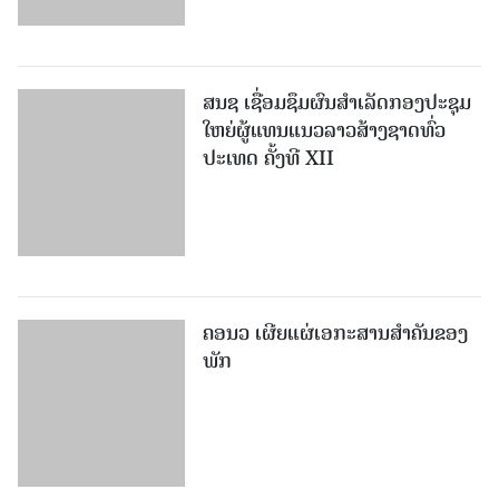
ສນຊ ເຊື່ອມຊຶມຜົນສໍາເລັດກອງປະຊຸມ
ໃຫຍ່ຜູ້ແທນແນວລາວສ້າງຊາດທົ່ວ
ປະເທດ ຄັ້ງທີ XII
ຄອນວ ເຜີຍແຜ່ເອກະສານສໍາຄັນຂອງ
ພັກ