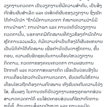
ວຽກງານກວດກາ ເປັນວຽກງານທີ່ມີຄວາມສໍາຄັນ, ເປັນສິ່ງ
ຕັດສິນຜົນສໍາເລັດ ແລະ ປະສິດທິຜົນຂອງວຽກງານ ຊຶ່ງພັກ
ໄດ້ກຳນົດວ່າ “ຖ້າບໍ່ມີການກວດກາ ກໍໝາຍຄວາມວ່າບໍ່ມີ
ການນໍາພາ’’; ການນໍາພາ ແລະ ການປະຕິບັດວຽກງານ
ກວດການັ້ນ, ນອກຈາກມີກົດໝາຍທີ່ກ່ຽວຂ້ອງກຳນົດດ້ານ
ຫຼັກການລວມແລ້ວ, ກໍມີຄວາມຈຳເປັນຕ້ອງໄດ້ຜັນຂະຫຍາຍ
ເປັນນິຕິກຳໃຕ້ກົດໝາຍ ເພື່ອກຳນົດບັນດາຫຼັກການ, ຂັ້ນ
ຕອນ, ຄວາມຮັບຜິດຊອບໃນການເຄື່ອນໄຫວວຽກງານ
ຕິດຕາມ, ກວດກາຂອງຄະນະກວດກາ ຕາມແຜນການ
ປົກກະຕິ ແລະ ກວດກາສະເພາະກິດ ເພື່ອເປັນບ່ອນອີງໃນ
ການເຄື່ອນໄຫວດໍາເນີນການກວດກາ, ຮັບປະກັນໃຫ້ການ
ເຄື່ອນໄຫວຖືກຕ້ອງຕາມກົດໝາຍ ທັງຮັບປະກັນຄວາມໂປ່ງ
ໃສ, ເຂັ້ມແຂງ ໃນການປະຕິບັດວຽກງານຂອງທຸກພາກສ່ວນ
ສາມາດກວດກາໄດ້ ແນໃສ່ປະກອບສ່ວນແກ້ໄຂປາກົດການ
ຫຍໍ້ທໍ້, ຕ້ານການສໍ້ລາດບັງຫຼວງ ແລະ ການລະເມີດ