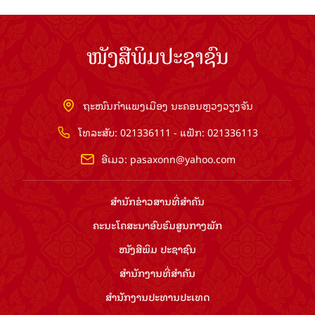
ໜັງສືພິມປະຊາຊົນ
ຖະໜົນກຳແພງເມືອງ ນະຄອນຫຼວງວຽງຈັນ
ໂທລະສັບ: 021336111 - ແຟັກ: 021336113
ອີເມວ:
pasaxonn@yahoo.com
ສຳ​ນັກ​ຂ່າວ​ສານ​ທີ່​ສຳ​ຄັນ​
ຄະນະໂຄສະນາອົບຮົມ​ສູນ​ກາງ​ພັກ
ໜັງສືພິມ ປະ​ຊາ​ຊົນ
ສຳ​ນັກ​ງານ​ທີ່​ສຳ​ຄັນ
ສຳ​ນັກ​ງານ​ປະ​ທານ​ປະ​ເທດ