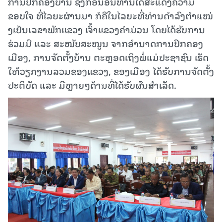
ການປົກຄອງບ້ານ ຊຶ່ງກ່ອນອື່ນທ່ານໄດ້ສະແດງຄວາມ
ຂອບໃຈ ທີ່ໄລຍະຜ່ານມາ ກໍຄືໃນໄລຍະທີ່ທ່ານດຳລົງຕໍາແໜ່
ງເປັນເລຂາພັກແຂວງ ເຈົ້າແຂວງຄໍາມ່ວນ ໂດຍໄດ້ຮັບການ
ຮ່ວມມື ແລະ ສະໜັບສະໜູນ ຈາກອຳນາດການປົກຄອງ
ເມືອງ, ການຈັດຕັ້ງບ້ານ ຕະຫຼອດເຖິງພໍ່ແມ່ປະຊາຊົນ ເຮັດ
ໃຫ້ວຽກງານລວມຂອງແຂວງ, ຂອງເມືອງ ໄດ້ຮັບການຈັດຕັ້ງ
ປະຕິບັດ ແລະ ມີຫຼາຍໆດ້ານທີ່ໄດ້ຮັບຜົນສຳເລັດ.