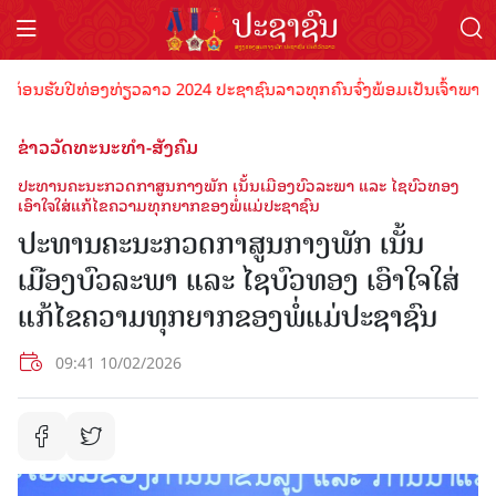
ນຮັບປີທ່ອງທ່ຽວລາວ 2024 ປະຊາຊົນລາວທຸກຄົນຈົ່ງພ້ອມເປັນເຈົ້າພາບທີ່ດີ ຕ
ຂ່າວວັດທະນະທຳ-ສັງຄົມ
ປະທານຄະນະກວດກາສູນກາງພັກ ເນັ້ນເມືອງບົວລະພາ ແລະ ໄຊບົວທອງ
ເອົາໃຈໃສ່ແກ້ໄຂຄວາມທຸກຍາກຂອງພໍ່ແມ່ປະຊາຊົນ
ປະທານຄະນະກວດກາສູນກາງພັກ ເນັ້ນ
ເມືອງບົວລະພາ ແລະ ໄຊບົວທອງ ເອົາໃຈໃສ່
ແກ້ໄຂຄວາມທຸກຍາກຂອງພໍ່ແມ່ປະຊາຊົນ
09:41 10/02/2026