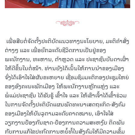
ເພື່ອສືບຕໍ່ຈັດຕັ້ງປະຕິບັດແນວທາງນະໂຍບາຍ, ມະຕິຄໍາສັ່ງ
ຕ່າງໆ ແລະ ເພື່ອຍົກລະດັບຊີວິດການເປັນຢູ່ຂອງ
ພະນັກງານ, ທະຫານ, ຕໍາຫຼວດ ແລະ ປະຊາຊົນບັນດາເຜົ່າ
ໃຫ້ດີຂຶ້ນໃນຕໍ່ໜ້າ. ທ່ານຍັງໄດ້ເນັ້ນໃຫ້ການນໍາຂອງເມືອງ
ຈົ່ງໄດ້ເອົາໃຈໃສ່ຜັນຂະຫຍາຍ ເຊື່ອມຊຶມມະຕິກອງປະຊຸມໃຫຍ່
ຂອງອົງຄະນະພັກເມືອງ ໃຫ້ພະນັກງານຫຼັກແຫຼ່ງ ແລະ
ພໍ່ແມ່ປະຊາຊົນ ໄດ້ຮັບຮູ້ ເຂົ້າໃຈ ແລະ ໃຫ້ເຂົາເຈົ້າໄດ້ເຂົ້າຮ່ວມ
ໃນການຈັດຕັ້ງປະຕິບັດແຜນພັດທະນາເສດຖະກິດ-ສັງຄົມ
ຂອງເມືອງໃຫ້ບັນລຸຕາມລະດັບຄາດໝາຍ, ເອົາໃຈໃສ່
ວຽກງານປ້ອງກັນຊາດ-ປ້ອງການຄວາມສະຫງົບ ຕິດພັນ
ກັບການແກ້ໄຂປະກົດການຫຍໍ້ທໍ້ໃນສັງຄົມໃຫ້ມີຄວາມເຂັ້ມ