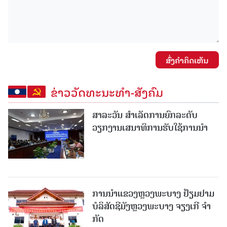
ສົ່ງຄໍາຄິດເຫັນ
ຂ່າວວັດທະນະທຳ-ສັງຄົມ
ສາລະວັນ ສໍາເລັດການຍົກລະດັບ
ວຽກງານເສນາທິການຮັບໃຊ້ການນໍາ
ການນຳແຂວງຫຼວງພະບາງ ຢ້ຽມ​ຢາມ
ບໍ​ລິ​ສັດຊີມັງຫຼວງພະບາງ ຈຽງເກີ ຈໍາ
ກັດ