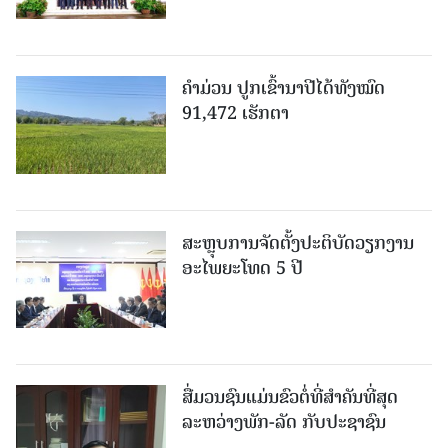
ຄໍາມ່ວນ ປູກເຂົ້ານາປີໄດ້ທັງໝົດ
91,472 ເຮັກຕາ
ສະຫຼຸບການຈັດຕັ້ງປະຕິບັດວຽກງານ
ອະໄພຍະໂທດ 5 ປີ
ສື່ມວນຊົນແມ່ນຂົວຕໍ່ທີ່ສໍາຄັນທີ່ສຸດ
ລະຫວ່າງພັກ-ລັດ ກັບປະຊາຊົນ