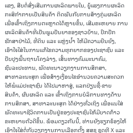
ແຂງ, ສືບຕໍ່ສົ່ງເສີມການຜະລິດພາຍໃນ, ຍູ້ແຮງການຜະລິດ
ກະສິກຳກາຍເປັນສິນຄ້າ ຕິດພັນກັບການສ້າງກຸ່ມຜະລິດ
ເພື່ອເຂົ້າເຖິງການຕະຫຼາດໄດ້ຫຼາຍຂຶ້ນ, ເສີມຂະຫຍາຍ ການ
ຜະລິດສິນຄ້າທີ່ເປັນພູມປັນຍາຂອງຊາວບ້ານ, ປົກປັກ
ຮັກສາປ່າໄມ້, ທີ່ດິນ ແລະ ແຫຼ່ງນໍ້າ ໃຫ້ມີຄວາມຍືນຍົງ,
ເອົາໃຈໃສ່ໃນການແກ້ໄຂຄວາມທຸກຍາກຂອງປະຊາຊົນ ແລະ
ປັບປຸງພື້ນຖານໂຄງລ່າງ, ເສັ້ນທາງຄົມມະນາຄົມ,
ຊົນລະປະທານ, ພັດທະນາວຽກງານການສຶກສາ,
ສາທາລະນະສຸກ ເພື່ອສ້າງເງື່ອນໄຂອຳນວຍຄວາມສະດວກ
ໃຫ້ພໍ່ແມ່ປະຊາຊົນ ໄດ້ໄປມາຫາສູ່, ແລກປ່ຽນຊື້-ຂາຍ
ສິນຄ້າ, ຜົນຜະລິດ ແລະ ເຂົ້າເຖິງການບໍລິການທາງດ້ານ
ການສຶກສາ, ສາທາລະນະສຸກ ໄດ້ຢ່າງທົ່ວເຖິງ ເພື່ອແນໃສ່
ພັດທະນາຊີວິດການເປັນຢູ່ຂອງປະຊາຊົນໃຫ້ມີບາດກ້າວ
ຂະຫຍາຍຕົວດີຂຶ້ນ. ພ້ອມດຽວກັນນີ້, ທ່ານຍັງຮຽກຮ້ອງໃຫ້
ເອົາໃຈໃສ່ຕໍ່ກັບວຽກງານການເລືອກຕັ້ງ ສສຊ ຊຸດທີ X ແລະ