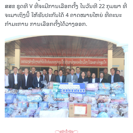
ສສຂ ຊຸດທີ V ທີ່ຈະມີການເລືອກຕັ້ງ ໃນວັນທີ 22 ກຸມພາ ທີ່
ຈະມາເຖິງນີ້ ໃຫ້ຮັບປະກັນໄດ້ 4 ຄາດໝາຍໃຫຍ່ ທີ່ຄະນະ
ກໍາມະການ ການເລືອກຕັ້ງໄດ້ວາງອອກ.