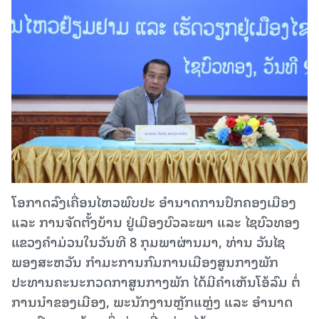
ໂອກາດລົງເຄື່ອນໄຫວພົບປະ ອຳນາດການປົກຄອງເມືອງ
ແລະ ການຈັດຕັ້ງບ້ານ ຢູ່ເມືອງບົວລະພາ ແລະ ໄຊບົວທອງ
ແຂວງຄໍາມ່ວນໃນວັນທີ 8 ກຸມພາຜ່ານມາ, ທ່ານ ວັນໄຊ
ພອງສະຫວັນ ກຳມະການກົມການເມືອງສູນກາງພັກ
ປະທານຄະນະກວດກາສູນກາງພັກ ໄດ້ມີຄໍາເຫັນໂອ້ລົມ ຕໍ່
ການນໍາຂອງເມືອງ, ພະນັກງານຫຼັກແຫຼ່ງ ແລະ ອຳນາດ