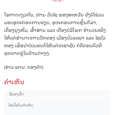
ໂອກາດດຽວກັນ, ທ່ານ ວັນໄຊ ພອງສະຫວັນ ຍັງໄດ້ຮ່ວມ
ມອບອຸປະກອນການຮຽນ, ອຸປະກອນການຫຼິ້ນກິລາ,
ເຄື່ອງນຸ່ງຫົ່ມ, ເຂົ້າສານ ແລະ ເຄື່ອງບໍລິໂພກ ຈໍານວນໜຶ່ງ
ໃຫ້ແກ່ອຳນາດການປົກຄອງ ເມືອງບົວລະພາ ແລະ ໄຊບົວ
ທອງ ເພື່ອນໍາໄປມອບຕໍ່ໃຫ້ແກ່ປະຊາຊົນ ກໍຄືຄອບຄົວທີ່
ທຸກຍາກຢູ່ໃນບ້ານຕ່າງໆ.
(ຂ່າວ-ພາບ: ກອງຄໍາ)
ຄໍາເຫັນ