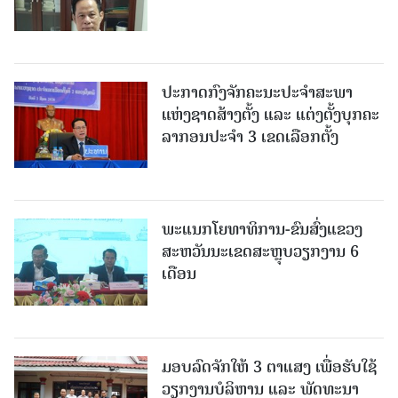
ປະກາດກົງຈັກຄະນະປະຈໍາສະພາ
ແຫ່ງຊາດສ້າງຕັ້ງ ແລະ ແຕ່ງຕັ້ງບຸກຄະ
ລາກອນປະຈໍາ 3 ເຂດເລືອກຕັ້ງ
ພະແນກໂຍທາທິການ-ຂົນສົ່ງແຂວງ
ສະຫວັນນະເຂດສະຫຼຸບວຽກງານ 6
ເດືອນ
ມອບລົດຈັກໃຫ້ 3 ຕາແສງ ເພື່ອຮັບໃຊ້
ວຽກງານບໍລິຫານ ແລະ ພັດທະນາ