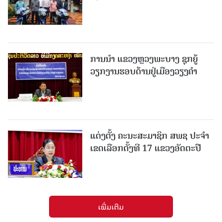
ການນຳ ແຂວງຫຼວງພະບາງ ຊຸກຍູ້
ວຽກງານຮອບດ້ານຢູ່ເມືອງວຽງຄໍາ
ແຕ່ງຕັ້ງ ຄະນະສະມາຊິກ ສພຊ ປະຈຳ
ເຂດເລືອກຕັ້ງທີ 17 ແຂວງອັດຕະປື
ເພີ່ມເຕີມ