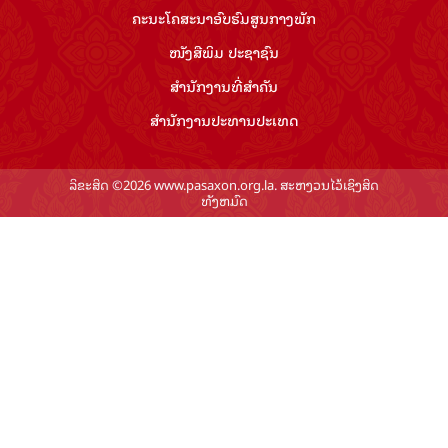
ຄະນະໂຄສະນາອົບຮົມ​ສູນ​ກາງ​ພັກ
ໜັງສືພິມ ປະ​ຊາ​ຊົນ
ສຳ​ນັກ​ງານ​ທີ່​ສຳ​ຄັນ
ສຳ​ນັກ​ງານ​ປະ​ທານ​ປະ​ເທດ
ລິຂະສິດ ©2026 www.pasaxon.org.la. ສະຫງວນໄວ້ເຊິງສິດ
ທັງຫມົດ