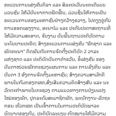
ຂະບວນການແຂ່ງຂັນກິລາ ແລະ ສິລະປະວັນນະຄະດີແບບ
ມວນຊົນ ໃຫ້ມີບັນຍາກາດຟົດຟື້ນ, ມ່ວນຊື່ນໃຫ້ກາຍເປັນ
ຂະບວນການຂອງມະຫາຊົນຢ່າງກວ້າງຂວາງ, ໄປຄຽງຄູ່ກັບ
ການອອກແຮງງານ, ອະນາໄມ ແລະ ປະດັບປະດາສະຖານທີ່
ໃຫ້ມີຄວາມສະອາດ, ຈົບງາມ ບົນພື້ນຖານປະຕິບັດຕາມ
ນະໂຍບາຍປະຢັດ; ສ້າງຂະບວນການແຂ່ງຂັນ “ຮັກຊາດ ແລະ
ພັດທະນາ” ຕິດພັນກັບການຈັດຕັ້ງປະຕິບັດ 2 ວາລະ
ແຫ່ງຊາດ ແລະ ປະຕິບັດບັນດາຄຳຂວັນ, ຂໍ້ແຂ່ງຂັນ ຂອງ
ບັນດາໜ່ວຍພັກກະຊວງແຜນການ ແລະ ການລົງທຶນ ແລະ
ບັນດາ 3 ອົງການຈັດຕັ້ງມະຫາຊົນ; ສ້າງຄວາມສາມັກຄີ
ພາຍໃນກົມກອງກຜທ,ສົ່ງເສີມຄວາມຄິດສ້າງສັນ ແລະ ນະ
ວັດຕະກໍາພາຍໃນກະຊວງ ຕາມແນວທາງການປ່ຽນແປງ
ໃໝ່ຂອງພັກ, ປຸກລະດົມສະມາຊິກພັກ, ພະນັກງານ-ລັດຖະ
ກອນ ທົ່ວກຜທ ເປັນເຈົ້າການໃນການປະຕິບັດພາລະ
ບົດບາດຂອງຕົນ, ປະຕິບັດລະບຽບ-ກົດໝາຍໃຫ້ມີຄວາມ