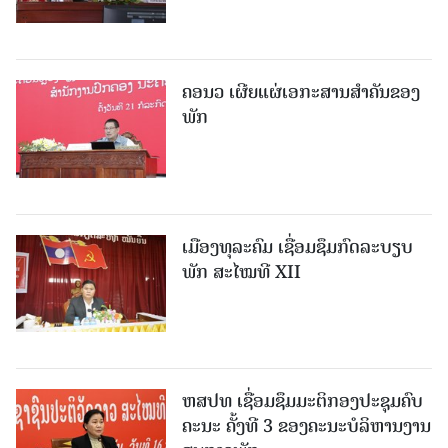
ຄອນວ ເຜີຍແຜ່ເອກະສານສໍາຄັນຂອງ
ພັກ
ເມືອງທຸລະຄົມ ເຊື່ອມຊຶມກົດລະບຽບ
ພັກ ສະໄໝທີ XII
ຫສປທ ເຊື່ອມຊຶມມະຕິກອງປະຊຸມຄົບ
ຄະນະ ຄັ້ງທີ 3 ຂອງຄະນະບໍລິຫານງານ