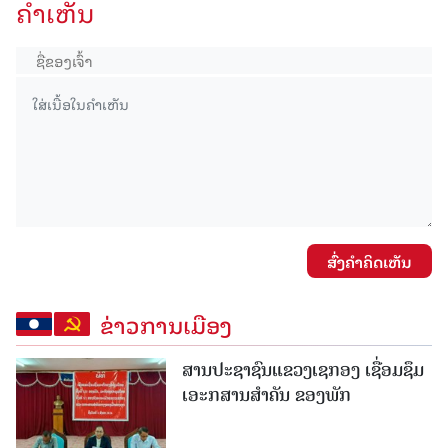
ຄໍາເຫັນ
ສົ່ງຄໍາຄິດເຫັນ
ຂ່າວການເມືອງ
ສານປະຊາຊົນແຂວງເຊກອງ ເຊື່ອມຊຶມ
ເອະກສານສໍາຄັນ ຂອງພັກ