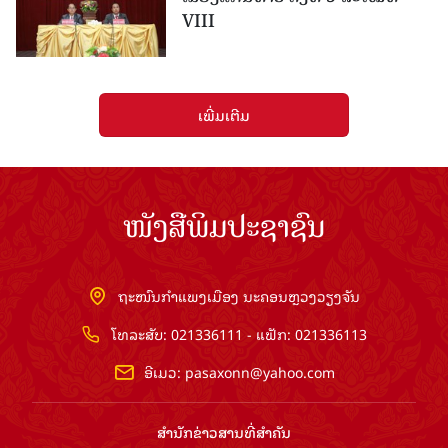
VIII
ເພີ່ມເຕີມ
ໜັງສືພິມປະຊາຊົນ
ຖະໜົນກຳແພງເມືອງ ນະຄອນຫຼວງວຽງຈັນ
ໂທລະສັບ: 021336111 - ແຟັກ: 021336113
ອີເມວ:
pasaxonn@yahoo.com
ສຳ​ນັກ​ຂ່າວ​ສານ​ທີ່​ສຳ​ຄັນ​