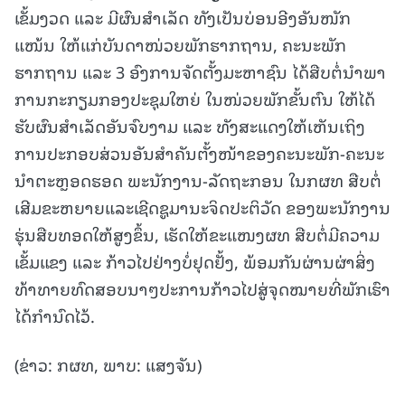
ເຂັ້ມງວດ ແລະ ມີຜົນສໍາເລັດ ທັງເປັນບ່ອນອີງອັນໜັກ
ແໜ້ນ ໃຫ້ແກ່ບັນດາໜ່ວຍພັກຮາກຖານ, ຄະນະພັກ
ຮາກຖານ ແລະ 3 ອົງການຈັດຕັ້ງມະຫາຊົນ ໄດ້ສືບຕໍ່ນຳພາ
ການກະກຽມກອງປະຊຸມໃຫຍ່ ໃນໜ່ວຍພັກຂັ້ນຕົນ ໃຫ້ໄດ້
ຮັບຜົນສຳເລັດອັນຈົບງາມ ແລະ ທັງສະແດງໃຫ້ເຫັນເຖິງ
ການປະກອບສ່ວນອັນສໍາຄັນຕັ້ງໜ້າຂອງຄະນະພັກ-ຄະນະ
ນໍາຕະຫຼອດຮອດ ພະນັກງານ-ລັດຖະກອນ ໃນກຜທ ສືບຕໍ່
ເສີມຂະຫຍາຍແລະເຊີດຊູມານະຈິດປະຕິວັດ ຂອງພະນັກງານ
ຮຸ່ນສືບທອດໃຫ້ສູງຂຶ້ນ, ເຮັດໃຫ້ຂະແໜງຜທ ສືບຕໍ່ມີຄວາມ
ເຂັ້ມແຂງ ແລະ ກ້າວໄປຢ່າງບໍ່ຢຸດຢັ້ງ, ພ້ອມກັນຜ່ານຜ່າສິ່ງ
ທ້າທາຍທົດສອບນາໆປະການກ້າວໄປສູ່ຈຸດໝາຍທີ່ພັກເຮົາ
ໄດ້ກໍານົດໄວ້.
(ຂ່າວ: ກຜທ, ພາບ: ແສງຈັນ)