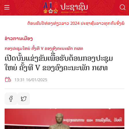
ຕ້ອນຮັບປີທ່ອງທ່ຽວລາວ 2024 ປະຊາຊົນລາວທຸກຄົນຈົ່ງພ້ອມເປັນເຈ
ຂ່າວການເມືອງ
ກອງປະຊຸມໃຫຍ່ ຄັ້ງທີ V ຂອງອົງຄະນະພັກ ກຜທ
ເປີດບັ້ນແຂ່ງຂັນເພືື່ອຮັບຕ້ອນກອງປະຊຸມ
ໃຫຍ່ ຄັ້ງທີ V ຂອງອົງຄະນະພັກ ກຜທ
13:31 16/01/2025