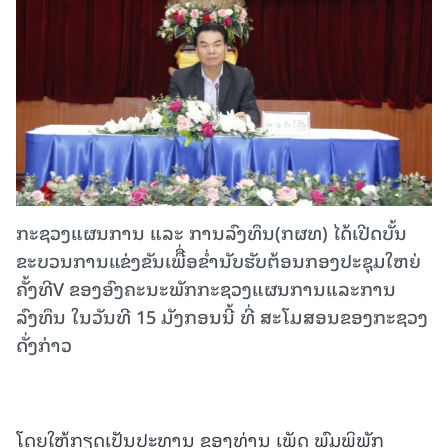
ກະຊວງແຜນການ ແລະ ການລົງທຶນ(ກຜທ) ໄດ້ເປີດບັ້ນ
ຂະບວນການແຂ່ງຂັນເພືື່ອຂໍ່ານັບຮັບຕ້ອນກອງປະຊຸມໃຫຍ່
ຄັ້ງທີV ຂອງອົງຄະນະພັກກະຊວງແຜນການແລະການ
ລົງທຶນ ໃນວັນທີ 15 ມັງກອນນີ້ ທີ່ ສະໂມສອນຂອງກະຊວງ
ດັ່ງກ່າວ
ໂດຍໃຫ້ກຽດເປັນປະທານ ຂອງທ່ານ ເພັດ ພົມພິພັກ