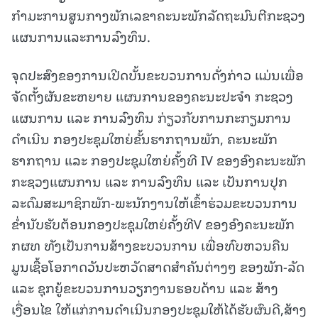
ກຳມະການສູນກາງພັກເລຂາຄະນະພັກລັດຖະມົນຕີກະຊວງ
ແຜນການແລະການລົງທຶນ.
ຈຸດປະສົງຂອງການເປີດບັ້ນຂະບວນການດັ່ງກ່າວ ແມ່ນເພື່ອ
ຈັດຕັ້ງຜັນຂະຫຍາຍ ແຜນການຂອງຄະນະປະຈຳ ກະຊວງ
ແຜນການ ແລະ ການລົງທຶນ ກ່ຽວກັບການກະກຽມການ
ດຳເນີນ ກອງປະຊຸມໃຫຍ່ຂັ້ນຮາກຖານພັກ, ຄະນະພັກ
ຮາກຖານ ແລະ ກອງປະຊຸມໃຫຍ່ຄັ້ງທີ IV ຂອງອົງຄະນະພັກ
ກະຊວງແຜນການ ແລະ ການລົງທຶນ ແລະ ເປັນການປຸກ
ລະດົມສະມາຊິກພັກ-ພະນັກງານໃຫ້ເຂົ້າຮ່ວມຂະບວນການ
ຂໍ່ານັບຮັບຕ້ອນກອງປະຊຸມໃຫຍ່ຄັ້ງທີV ຂອງອົງຄະນະພັກ
ກຜທ ທັງເປັນການສ້າງຂະບວນການ ເພື່ອທົບຫວນຄືນ
ມູນເຊື້ອໂອກາດວັນປະຫວັດສາດສຳຄັນຕ່າງໆ ຂອງພັກ-ລັດ
ແລະ ຊຸກຍູ້ຂະບວນການວຽກງານຮອບດ້ານ ແລະ ສ້າງ
ເງື່ອນໄຂ ໃຫ້ແກ່ການດໍາເນີນກອງປະຊຸມໃຫ້ໄດ້ຮັບຜົນດີ,ສ້າງ