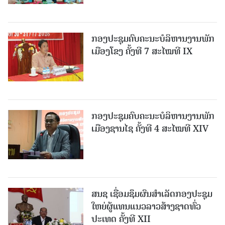
ກອງປະຊຸມຄົບຄະນະບໍລິຫານງານພັກ
ເມືອງໂຂງ ຄັ້ງທີ 7 ສະໄໝທີ IX
ກອງປະຊຸມຄົບຄະນະບໍລິຫານງານພັກ
ເມືອງຊານ​ໄຊ ຄັ້ງທີ 4 ສະໄໝທີ XIV
ສນຊ ເຊື່ອມຊຶມຜົນສໍາເລັດກອງປະຊຸມ
ໃຫຍ່ຜູ້ແທນແນວລາວສ້າງຊາດທົ່ວ
ປະເທດ ຄັ້ງທີ XII