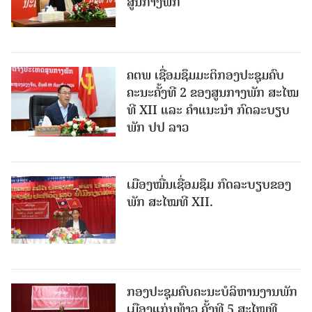
ສູນກາງພັກ
ຄຕພ ເຊື່ອມຊຶມມະຕິກອງປະຊຸມຄົບ
ຄະນະຄັ້ງທີ 2 ຂອງສູນກາງພັກ ສະໄໝ
ທີ XII ແລະ ຄໍາແນະນໍາ ກົດລະບຽບ
ພັກ ປປ ລາວ
ເມືອງ​ໝື່ນເຊື່ອມຊຶມ ກົດລະບຽບຂອງ
ພັກ ສະໄໝທີ XII.
ກອງປະຊຸມຄົບຄະນະບໍລິຫານງານພັກ
ເມືອງແກ່ນ​ທ້າວ ຄັ້ງທີ 5 ສະໄໝທີ