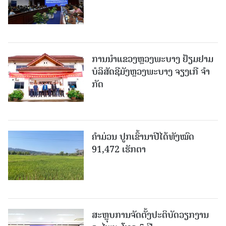
ການນຳແຂວງຫຼວງພະບາງ ຢ້ຽມ​ຢາມ
ບໍ​ລິ​ສັດຊີມັງຫຼວງພະບາງ ຈຽງເກີ ຈໍາ
ກັດ
ຄໍາມ່ວນ ປູກເຂົ້ານາປີໄດ້ທັງໝົດ
91,472 ເຮັກຕາ
ສະຫຼຸບການຈັດຕັ້ງປະຕິບັດວຽກງານ