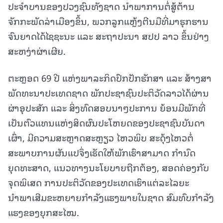
ປະຈຳບານຂອງປວງຊົນທັງຊາດ ນຳພາການຕໍ່ສູ້ຕ້ານ
ຈັກກະພັດລ່າເມືອງຂຶ້ນ, ພວກລູກແຫຼ້ງຕີນມືທີ່ມາຮຸກຮານ
ຈົນຍາດໄດ້ໄຊຊະນະ ແລະ ສະຖາປະນາ ສປປ ລາວ ຂຶ້ນຢ່າງ
ສະຫງ່າຜ່າເຜີຍ.
ຕະຫຼອດ 69 ປີ ແຫ່ງພາລະກິດປົກປັກຮັກສາ ແລະ ສ້າງສາ
ພັດທະນາປະເທດຊາດ ພັກປະຊາຊົນປະຕິວັດລາວໄດ້ຜ່ານ
ຜ່າອຸປະສັກ ແລະ ສິ່ງທົດສອບນາໆປະການ ຍ້ອນມີພັກທີ່
ເປັນຕົວແທນແຫ່ງສິດຜົນປະໂຫຍດຂອງປະຊາຊົນບັນດາ
ເຜົ່າ, ມີຄວາມສະຫຼາດສະຫຼຽວ ໄຫວພິບ ສະດຸ້ງໄຫວຕໍ່
ສະພາບການຜັນແປຈຶ່ງເຮັດໃຫ້ພັກເຮົາສາມາດ ກຳນົດ
ຍຸດທະສາດ, ແນວທາງນະໂຍບາຍຖືກຕ້ອງ, ສອດຄ່ອງກັບ
ຈຸດພິເສດ ການປະຕິວັດຂອງປະເທດເຮົາແຕ່ລະໄລຍະ
ນຳພາເສີມຂະຫຍາຍກຳລັງແຮງພາຍໃນຊາດ ສົມທົບກຳລັງ
ແຮງຂອງຍຸກສະໄໝ.