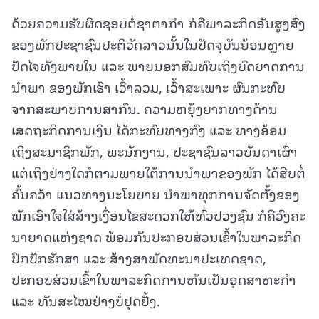
ດ້ວຍຄວາມຮັບຜິດຊອບຕໍ່ຊາຕາກຳ ກໍຄືພາລະກິດອັນສູງສົ່ງ
ຂອງພັກປະຊາຊົນປະຕິວັດລາວນັ້ນໃນປັດຈຸບັນຍ້ອນຫຼາຍ
ປັດໄຈທັງພາຍໃນ ແລະ ພາຍນອກສົມທົບເຖິງບົດບາດການ
ນຳພາ ຂອງພັກເຮົາ ເວົ້າລວມ, ເວົ້າສະເພາະ ຜົນກະທົບ
ຈາກສະພາບການສາກົນ. ຄວາມຫຍຸ້ງຍາກທາງດ້ານ
ເສດຖະກິດການເງິນ ໄດ້ກະທົບທາງກົງ ແລະ ທາງອ້ອມ
ເຖິງສະມາຊິກພັກ, ພະນັກງານ, ປະຊາຊົນລາວບັນດາເຜົ່າ
ແຕ່ເຖິງຢ່າງໃດກໍຕາມພາຍໃຕ້ການນຳພາຂອງພັກ ໄດ້ສືບຕໍ່
ຄົ້ນຄວ້າ ແນວທາງນະໂຍບາຍ ນຳພາທຸກການຈັດຕັ້ງຂອງ
ພັກເອົາໃຈໃສ່ສ້າງເງື່ອນໄຂສະດວກໃຫ້ທົ່ວປວງຊົນ ກໍຄືວົງຄະ
ນາຍາດແຫ່ງຊາດ ພ້ອມກັນປະກອບສ່ວນເຂົ້າໃນພາລະກິດ
ປົກປັກຮັກສາ ແລະ ສ້າງສາພັດທະນາປະເທດຊາດ,
ປະກອບສ່ວນເຂົ້າໃນພາລະກິດການຫັນເປັນອຸດສາຫະກຳ
ແລະ ທັນສະໄໝຢ່າງບໍ່ຢຸດຢັ້ງ.