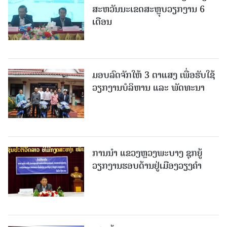
ສະຫວັນນະເຂດສະຫຼຸບວຽກງານ 6
ເດືອນ
ມອບລົດຈັກໃຫ້ 3 ຕາແສງ ເພື່ອຮັບໃຊ້
ວຽກງານບໍລິຫານ ແລະ ພັດທະນາ
ການນຳ ແຂວງຫຼວງພະບາງ ຊຸກຍູ້
ວຽກງານຮອບດ້ານຢູ່ເມືອງວຽງຄໍາ