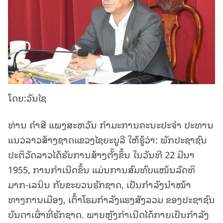
ໂດຍ:ວັນໄຊ
ທ່ານ ຄໍາສີ ແພງສະຫວັນ ກໍາມະການຄະນະປະຈໍາ ປະທານ
ແນວລາວສ້າງຊາດແຂວງໄຊຍະບູລີ ໃຫ້ຮູ້ວ່າ: ພັກປະຊາຊົນ
ປະຕິວັດລາວໄດ້ຮັບການສ້າງຕັ້ງຂຶ້ນ ໃນວັນທີ 22 ມີນາ
1955, ການກຳເນີດຂຶ້ນ ແມ່ນການສົມທົບແໜ້ນລັດທິ
ມາກ-ເລນິນ ກັບຂະບວນຮັກຊາດ, ເປັນກຳລັງນຳໜ້າ
ທາງການເມືອງ, ເຕົ້າໂຮມກໍາລັງແຮງສັງລວມ ຂອງປະຊາຊົນ
ບັນດາເຜົ່າທີ່ຮັກຊາດ. ພາຍຫຼັງກຳເນີດໄດ້ກາຍເປັນກຳລັງ