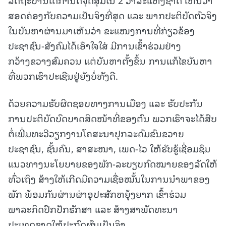
ສອດຄ່ອງກັບຄວາມເປັນຈິງທີ່ສຸດ ແລະ ພາກປະຕິບັດຕົວຈິງ
ໃນບັນຫາຜ່ານມາເຫັນວ່າ ຂະແໜງການທີ່ກ່ຽວຂ້ອງ
ປະຊາຊົນ-ສັງຄົມໄດ້ເອົາໃຈໃສ່ ມີການເຂົ້າຮ່ວມຢ່າງ
ກວ້າງຂວາງສົມຄວນ ແຕ່ບັນຫາຕັ້ງຂຶ້ນ ການແກ້ໄຂບັນຫາ
ທີ່ພວກເຮົາປະເຊີນຢູ່ຍັງບໍ່ທັງດີ.
ດ້ວຍຄວາມຮັບຜິດຊອບທາງການເມືອງ ແລະ ຮັບປະກັນ
ການປະຕິບັດບົດບາດສິດໜ້າທີ່ຂອງຕົນ ພວກເຮົາຈະໄດ້ສືບ
ຕໍ່ເພີ່ມທະວີວຽກງານໂຄສະນາປຸກລະດົມຂົນຂວາຍ
ປະຊາຊົນ, ຊັ້ນຄົນ, ສາສະໜາ, ເພດ-ໄວ ໃຫ້ຮັບຮູ້ເຊື່ອມຊຶມ
ແນວທາງນະໂຍບາຍຂອງພັກ-ລະບຽບກົດໝາຍຂອງລັດໃຫ້
ທົ່ວເຖິງ ສ້າງໃຫ້ເກີດມີຄວາມເຊື່ອໝັ້ນໃນການນຳພາຂອງ
ພັກ ພ້ອມກັນຜ່ານຜ່າອຸປະສັກຫຍຸ້ງຍາກ ເຂົ້າຮ່ວມ
ພາລະກິດປົກປັກຮັກສາ ແລະ ສ້າງສາພັດທະນາ
ປະເທດຊາດໃຫ້ປະກົດຜົນເປັນຈິງ.