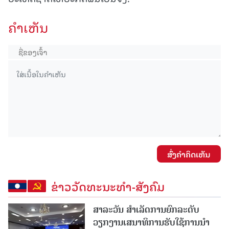
ຄໍາເຫັນ
ສົ່ງຄໍາຄິດເຫັນ
ຂ່າວວັດທະນະທຳ-ສັງຄົມ
ສາລະວັນ ສໍາເລັດການຍົກລະດັບ
ວຽກງານເສນາທິການຮັບໃຊ້ການນໍາ