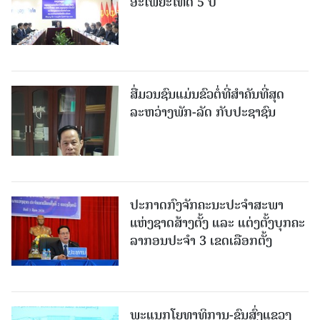
ອະໄພຍະໂທດ 5 ປີ
ສື່ມວນຊົນແມ່ນຂົວຕໍ່ທີ່ສໍາຄັນທີ່ສຸດ
ລະຫວ່າງພັກ-ລັດ ກັບປະຊາຊົນ
ປະກາດກົງຈັກຄະນະປະຈໍາສະພາ
ແຫ່ງຊາດສ້າງຕັ້ງ ແລະ ແຕ່ງຕັ້ງບຸກຄະ
ລາກອນປະຈໍາ 3 ເຂດເລືອກຕັ້ງ
ພະແນກໂຍທາທິການ-ຂົນສົ່ງແຂວງ