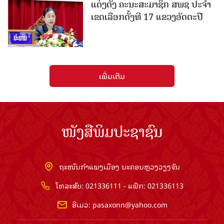
ແຕ່ງຕັ້ງ ຄະນະສະມາຊິກ ສພຊ ປະຈຳ
ເຂດເລືອກຕັ້ງທີ 17 ແຂວງອັດຕະປື
ເພີ່ມເຕີມ
ໜັງສືພິມປະຊາຊົນ
ຖະໜົນກຳແພງເມືອງ ນະຄອນຫຼວງວຽງຈັນ
ໂທລະສັບ: 021336111 - ແຟັກ: 021336113
ອີເມວ:
pasaxonn@yahoo.com