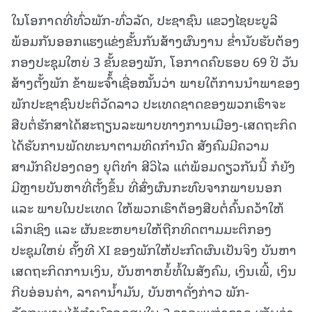
ໃນໂອກາດທີ່ທົ່ວພັກ-ທົ່ວລັດ, ປະຊາຊົນ ແຂວງໄຊຍະບູລີ
ພ້ອມກັນອອກແຮງແຂ່ງຂັ້ນກັນສ້າງຜົນງານ ຂໍ່ານັບຮັບຕ້ອງ
ກອງປະຊຸມໃຫຍ່ 3 ຂັ້ນຂອງພັກ, ໂອກາດຄົບຮອບ 69 ປີ ວັນ
ສ້າງຕັ້ງພັກ ຂ້າພະຈົ້້າເຊື່ອໝັ້ນວ່າ ພາຍໃຕ້ການນຳພາຂອງ
ພັກປະຊາຊົນປະຕິວັດລາວ ປະເທດຊາດຂອງພວກເຮົາຈະ
ສືບຕໍ່ຮັກສາໄດ້ສະຖຽນລະພາບທາງການເມືອງ-ເສດຖະກິດ
ໄດ້ຮັບການພັດທະນາຕາມທິດກຳນົດ ສັງຄົມມີຄວາມ
ສາມັກຄີປອງດອງ ຍຸຕິທຳ ສີວິໄລ ແຕ່ພ້ອມດຽວກັນນີ້ ກໍຍັງ
ມີຫຼາຍບັນຫາທີ່ຕັ້ງຂຶ້ນ ທີ່ສົ່ງຜົນກະທົບຈາກພາຍນອກ
ແລະ ພາຍໃນປະເທດ ໃຫ້ພວກເຮົາຕ້ອງສືບຕໍ່ຄົ້ນຄວ້າໃຫ້
ເລິກເຊິງ ແລະ ຜັນຂະຫຍາຍໃຫ້ຖືກທິດຕາມມະຕິກອງ
ປະຊຸມໃຫຍ່ ຄັ້ງທີ XI ຂອງພັກໃຫ້ປະກົດຜົນເປັນຈິງ ບັນຫາ
ເສດຖະກິດການເງິນ, ບັນຫາຫຍໍ້ທໍ້ໃນສັງຄົມ, ເງິນເພີ້, ເງິນ
ກີບອ່ອນຄ່າ, ລາຄານໍ້າມັນ, ບັນຫາດັ່ງກ່າວ ພັກ-
ລັດຖະບານໄດ້ກຳນົດຈຸດສຸມໃນ 2 ວາລະແຫ່ງຊາດ ເຫັນວ່າ