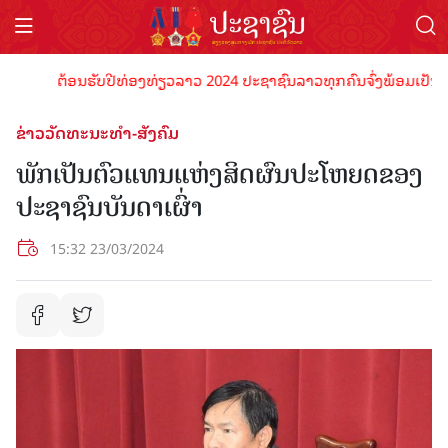
ຕ້ອນຮັບປີທ່ອງທ່ຽວລາວ 2024 ປະຊາຊົນລາວທຸກຄົນຈົ່ງພ້ອມເປັນເຈົ້າພາ
ຂ່າວວັດທະນະທຳ-ສັງຄົມ
ພັກເປັນຕົວແທນແຫ່ງສິດຜົນປະໂຫຍດຂອງ
ປະຊາຊົນບັນດາເຜົ່າ
15:32 23/03/2024