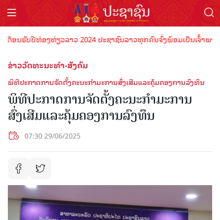
ນຮັບປີທ່ອງທ່ຽວລາວ 2024 ປະຊາຊົນລາວທຸກຄົນຈົ່ງພ້ອມເປັນເຈົ້າພາບທີ່ດີ ຕ
ຂ່າວວັດທະນະທຳ-ສັງຄົມ
ພິທີປະກາດການຈັດຕັ້ງຄະນະກຳມະການສົ່ງເສີມແລະຄຸ້ມຄອງການລົງທຶນ
ພິທີປະກາດການຈັດຕັ້ງຄະນະກຳມະການ
ສົ່ງເສີມແລະຄຸ້ມຄອງການລົງທຶນ
07:30 29/06/2025