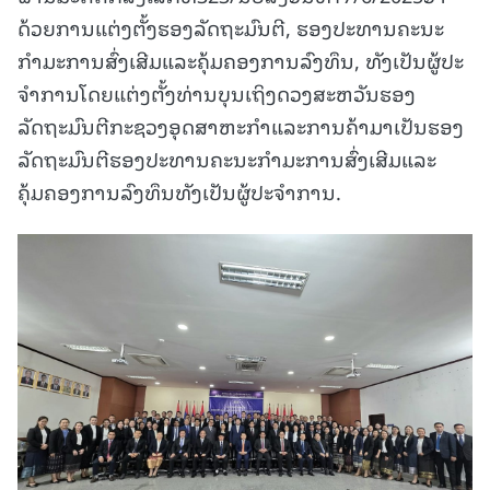
ດ້ວຍການແຕ່ງຕັ້ງຮອງລັດຖະມົນຕີ, ຮອງປະທານຄະນະ
ກໍາມະການສົ່ງເສີມແລະຄຸ້ມຄອງການລົງທຶນ, ທັງເປັນຜູ້ປະ
ຈໍາການໂດຍແຕ່ງຕັ້ງທ່ານບຸນເຖິງດວງສະຫວັນຮອງ
ລັດຖະມົນຕີກະຊວງອຸດສາຫະກໍາແລະການຄ້າມາເປັນຮອງ
ລັດຖະມົນຕີຮອງປະທານຄະນະກໍາມະການສົ່ງເສີມແລະ
ຄຸ້ມຄອງການລົງທຶນທັງເປັນຜູ້ປະຈໍາການ.