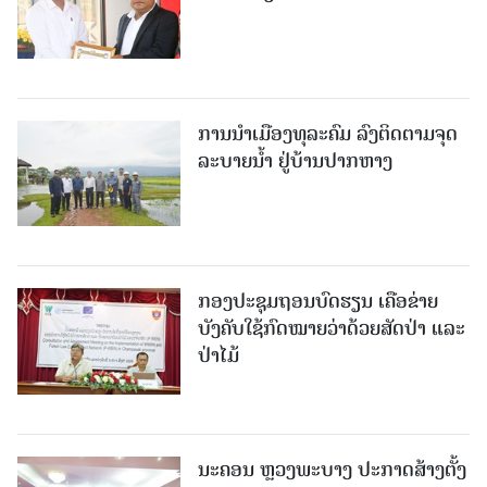
ການນໍາເມືອງທຸລະຄົມ ລົງຕິດຕາມຈຸດ
ລະບາຍນໍ້າ ຢູ່ບ້ານປາກຫາງ
ກອງປະຊຸມຖອນບົດຮຽນ ເຄືອຂ່າຍ
ບັງຄັບໃຊ້ກົດໝາຍວ່າດ້ວຍສັດປ່າ ແລະ
ປ່າໄມ້
ນະຄອນ ຫຼວງພະບາງ ປະ​ກາດ​ສ້າງ​ຕັ້ງ