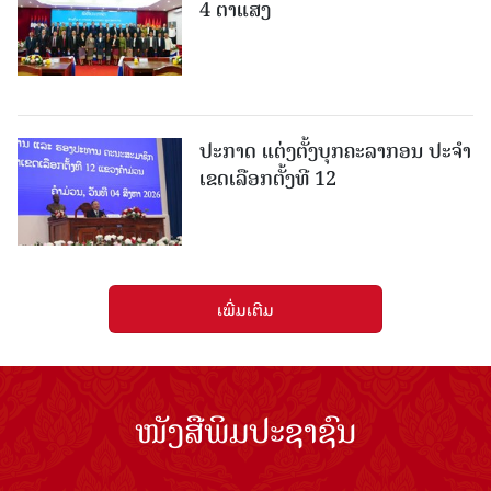
4 ຕາແສງ
ປະກາດ ແຕ່ງຕັ້ງບຸກຄະລາກອນ ປະຈໍາ
ເຂດເລືອກຕັ້ງທີ 12
ເພີ່ມເຕີມ
ໜັງສືພິມປະຊາຊົນ