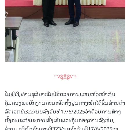
ໃນພິທີ,ທ່ານສຸລິຍາພົມມີສິດວ່າການແທນຫົວໜ້າກົມ
ຄຸ້ມຄອງພະນັກງານຄະນະຈັດຕັ້ງສູນກາງພັກໄດ້ຂຶ້ນຜ່ານດໍາ
ລັດເລກທີ322/ນຍລົງວັນທີ17/6/2025ວ່າດ້ວຍການສ້າງ
ຕັ້ງຄະນະກຳມະການສົ່ງເສີມແລະຄຸ້ມຄອງການລົງທຶນ,
ຜ່ານມະຕິຕົກລົງເລກທີ323/ນຍລົງວັນທີ17/6/2025ວ່າ