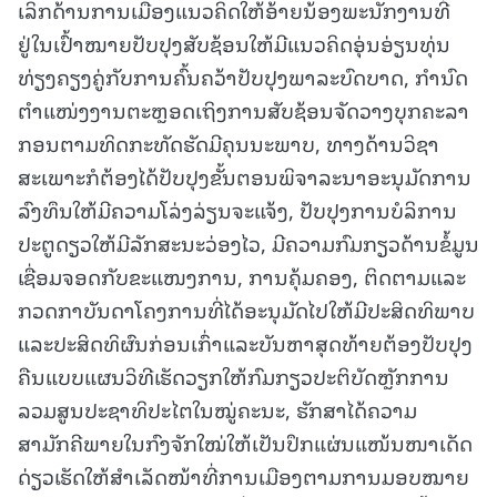
ເລິກດ້ານການເມືອງແນວຄິດໃຫ້ອ້າຍນ້ອງພະນັກງານທີ່
ຢູ່ໃນເປົ້າໝາຍປັບປຸງສັບຊ້ອນໃຫ້ມີແນວຄິດອຸ່ນອ່ຽນທຸ່ນ
ທ່ຽງຄຽງຄູ່ກັບການຄົ້ນຄວ້າປັບປຸງພາລະບົດບາດ, ກໍານົດ
ຕໍາແໜ່ງງານຕະຫຼອດເຖິງການສັບຊ້ອນຈັດວາງບຸກຄະລາ
ກອນຕາມທິດກະທັດຮັດມີຄຸນນະພາບ, ທາງດ້ານວິຊາ
ສະເພາະກໍຕ້ອງໄດ້ປັບປຸງຂັ້ນຕອນພິຈາລະນາອະນຸມັດການ
ລົງທຶນໃຫ້ມີຄວາມໂລ່ງລ່ຽນຈະແຈ້ງ, ປັບປຸງການບໍລິການ
ປະຕູດຽວໃຫ້ມີລັກສະນະວ່ອງໄວ, ມີຄວາມກົມກຽວດ້ານຂໍ້ມູນ
ເຊື່ອມຈອດກັບຂະແໜງການ, ການຄຸ້ມຄອງ, ຕິດຕາມແລະ
ກວດກາບັນດາໂຄງການທີ່ໄດ້ອະນຸມັດໄປໃຫ້ມີປະສິດທິພາບ
ແລະປະສິດທິຜົນກ່ອນເກົ່າແລະບັນຫາສຸດທ້າຍຕ້ອງປັບປຸງ
ຄືນແບບແຜນວິທີເຮັດວຽກໃຫ້ກົມກຽວປະຕິບັດຫຼັກການ
ລວມສູນປະຊາທິປະໄຕໃນໝູ່ຄະນະ, ຮັກສາໄດ້ຄວາມ
ສາມັກຄີພາຍໃນກົງຈັກໃໝ່ໃຫ້ເປັນປຶກແຜ່ນແໜ້ນໜາເດັດ
ດ່ຽວເຮັດໃຫ້ສຳເລັດໜ້າທີ່ການເມືອງຕາມການມອບໝາຍ