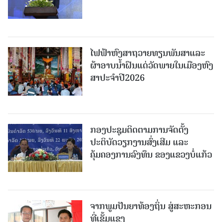
ໄຟຟ້າຫົງສາຖວາຍທຽນພັນສາແລະ
ຜ້າອາບນໍ້າຝົນແດ່ວັດພາຍໃນເມືອງຫົງ
ສາປະຈໍາປີ2026
ກອງປະຊຸມຕິດຕາມການຈັດຕັ້ງ
ປະຕິບັດວຽກງານສົ່ງເສີມ ແລະ
ຄຸ້ມຄອງການລົງທຶນ ຂອງແຂວງບໍ່ແກ້ວ
ຈາກພູມປັນຍາທ້ອງຖິ່ນ ສູ່ສະຫະກອນ
ທີ່ເຂັ້ມແຂງ