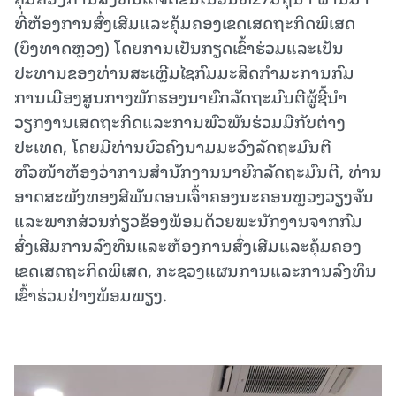
ທີ່ຫ້ອງການສົ່ງເສີມແລະຄຸ້ມຄອງເຂດເສດຖະກິດພິເສດ
(ບຶງທາດຫຼວງ) ໂດຍການເປັນກຽດເຂົ້າຮ່ວມແລະເປັນ
ປະທານຂອງທ່ານສະເຫຼີມໄຊກົມມະສິດກຳມະການກົມ
ການເມືອງສູນກາງພັກຮອງນາຍົກລັດຖະມົນຕີຜູ້ຊີ້ນຳ
ວຽກງານເສດຖະກິດແລະການພົວພັນຮ່ວມມືກັບຕ່າງ
ປະເທດ, ໂດຍມີທ່ານບົວຄົງນາມມະວົງລັດຖະມົນຕີ
ຫົວໜ້າຫ້ອງວ່າການສໍານັກງານນາຍົກລັດຖະມົນຕີ, ທ່ານ
ອາດສະພັງທອງສີພັນດອນເຈົ້າຄອງນະຄອນຫຼວງວຽງຈັນ
ແລະພາກສ່ວນກ່ຽວຂ້ອງພ້ອມດ້ວຍພະນັກງານຈາກກົມ
ສົ່ງເສີມການລົງທຶນແລະຫ້ອງການສົ່ງເສີມແລະຄຸ້ມຄອງ
ເຂດເສດຖະກິດພິເສດ, ກະຊວງແຜນການແລະການລົງທຶນ
ເຂົ້າຮ່ວມຢ່າງພ້ອມພຽງ.