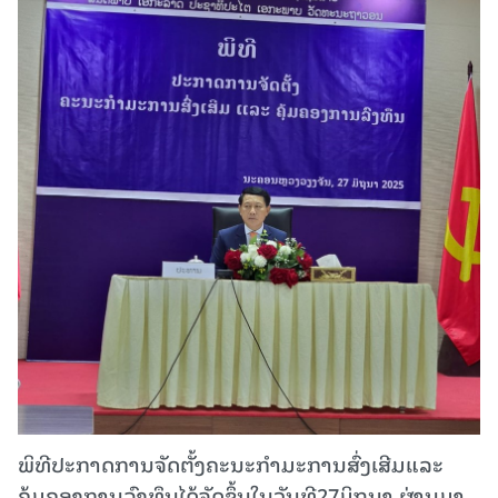
ພິທີປະກາດການຈັດຕັ້ງຄະນະກຳມະການສົ່ງເສີມແລະ
ຄຸ້ມຄອງການລົງທຶນໄດ້ຈັດຂຶ້ນໃນວັນທີ27ມິຖຸນາ ຜ່ານມາ