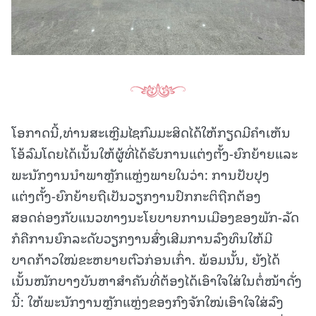
ໂອກາດນີ້,ທ່ານສະເຫຼີມໄຊກົມມະສິດໄດ້ໃຫ້ກຽດມີຄຳເຫັນ
ໂອ້ລົມໂດຍໄດ້ເນັ້ນໃຫ້ຜູ້ທີ່ໄດ້ຮັບການແຕ່ງຕັ້ງ-ຍົກຍ້າຍແລະ
ພະນັກງານນໍາພາຫຼັກແຫຼ່ງພາຍໃນວ່າ: ການປັບປຸງ
ແຕ່ງຕັ້ງ-ຍົກຍ້າຍຖືເປັນວຽກງານປົກກະຕິຖືກຕ້ອງ
ສອດຄ່ອງກັບແນວທາງນະໂຍບາຍການເມືອງຂອງພັກ-ລັດ
ກໍຄືການຍົກລະດັບວຽກງານສົ່ງເສີມການລົງທຶນໃຫ້ມີ
ບາດກ້າວໃໝ່ຂະຫຍາຍຕົວກ່ອນເກົ່າ. ພ້ອມນັ້ນ, ຍັງໄດ້
ເນັ້ນໜັກບາງບັນຫາສໍາຄັນທີ່ຕ້ອງໄດ້ເອົາໃຈໃສ່ໃນຕໍ່ໜ້າດັ່ງ
ນີ້: ໃຫ້ພະນັກງານຫຼັກແຫຼ່ງຂອງກົງຈັກໃໝ່ເອົາໃຈໃສ່ລົງ