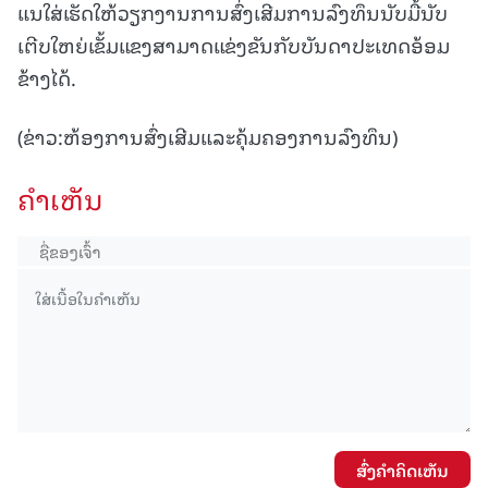
ແນໃສ່ເຮັດໃຫ້ວຽກງານການສົ່ງເສີມການລົງທຶນນັບມື້ນັບ
ເຕີບໃຫຍ່ເຂັ້ມແຂງສາມາດແຂ່ງຂັນກັບບັນດາປະເທດອ້ອມ
ຂ້າງໄດ້.
(ຂ່າວ:ຫ້ອງການສົ່ງເສີມແລະຄຸ້ມຄອງການລົງທຶນ)
ຄໍາເຫັນ
ສົ່ງຄໍາຄິດເຫັນ