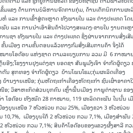
ໃນການຕິດຕາມ ແລະ ຊຸກຍູ້ການຜະລິດ ຂອງປະຊາຊົນ ຕາມພາລະບົ
ຂັ້ມແຂງ ດ້ານການບໍລິຫານຈັດການກຸ່ມ, ດ້ານເຕັກນິກການຜະລ
່ ແລະ ການເຂົ້າສູ່ຕະຫຼາດ ທັງພາຍໃນ ແລະ ຕ່າງປະເທດ ໂດ
ພັບ ແລະ ການນໍາເອົາສິນຄ້າໄປວາງສະແດງ-ຂາຍໃນ ງານຕະຫຼ
ານຊາ ທັງພາຍໃນ ແລະ ຕ່າງປະເທດ ຊຶ່ງຜ່ານຈາກການສົ່ງເສີ
້ນເມືອງ ຕາມຂັ້ນຕອນແລ້ວທາງກົມສົ່ງເສີມການຄ້າ ຈຶ່ງໄດ້
ກາໝາຍໂອດັອບ ແຫ່ງຊາດ ຕາມລະບຽບການ ລວມ ມີ 6 ກາໝາຍ
້ຍອີງ;ໂຮງງານປຸງແຕ່ງຊາ ຍອດຊາ ສັນພູມົງເຈົາ ຈໍາກັດຜູ້ດຽວ
ຄໍາຕັນ ສຸກທອງ ຈໍາກັດຜູ້ດຽວ ບ້ານໂພນໂຮມ;ກຸ່ມຜະລິດເຄື່ອງ
້ານງາຍເໜືອ; ກຸ່ມຫັດຖະກຳເຄື່ອງຫັດຖະກໍາ ຊົນເຜົ່າອາຄາປ
ໜືອ; ວິສາຫະກິດສ່ວນບຸກຄົນ ເຫຼົ້າພື້ນເມືອງ ກາພູຕ່າຊານ ຂອ
ນຄ້າ ໂອດັອບ ທັງໝົດ 28 ກາໝາຍ, 119 ຜະລິດຕະພັນ ໃນນັ້ນ ເມ
ເມືອງບຸນເໜືອ 7 ຫົວໜ່ວຍ ກວມ 25%, ເມືອງຂວາ 3 ຫົວໜ່ວຍ
 10,7%, ເມືອງບຸນໃຕ້ 2 ຫົວໜ່ວຍ ກວມ 7,1%, ເມືອງສໍາພັນ 
2 ຫົວໜ່ວຍ ກວມ 7,1%; ສິນຄ້າໂອດັອບຂອງແຂວງຜົ້ງສາລີ ກ