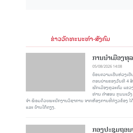
ຂ່າວວັດທະນະທຳ-ສັງຄົມ
ການນໍາເມືອງທຸລ
05/08/2026 14:08
ຍ້ອນຄວາມເປັນຫ່ວງເປັນໃ
ຕອນບ່າຍຂອງວັນທີ 4 ສ
ພັກເມືອງທຸລະຄົມ ແຂວງ
ທ່ານ ຄໍາສອນ ກຸນນະວົງ
ຈໍາ ພ້ອມດ້ວຍພະນັກງານວິຊາການ ຈາກຫ້ອງການທີ່ກ່ຽວຂ້ອງ ໄດ້
ແລະ ບ້ານໃກ້ຄຽງ.
ກອງປະຊຸມຖອນບົ