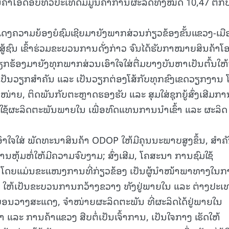
ິນຄ້າໂອດັອບທົ່ວປະເທດມີມູນຄ່າການຜະລິດທັງໝົດ 10,47 ຕື້ກີ
15.038(05-08-20
ດງຄວາມຍ້ອງຍໍຊົມເຊີຍມາຍັງພາກສ່ວນກ່ຽວຂ້ອງຂັ້ນແຂວງ-ເມື
້ຊົນ ເຂົ້າຮ່ວມຂະບວນການດັ່ງກ່າວ ຈົນໄດ້ຮັບກາໝາຍສິນຄ້າໂອ
ກຮ້ອງມາຍັງທຸກພາກສ່ວນເອົາໃຈໃສ່ຕື່ມບາງບັນຫາເປັນຕົ້ນໃຫ້
ປັນວຽກສໍາຄັນ ແລະ ເປັນວຽກຕ່ອງໂສ້ກັບທຸກຂົງເຂດວຽກງານ 
່າຍ, ຕິດພັນກັບຕະຫຼາດຮອງຮັບ ແລະ ສຸມໃສ່ຊຸກຍູ້ສົ່ງເສີມກາ
ໃຊ້ຜະລິດຕະພັນພາຍໃນ ເພື່ອທົດແທນການນໍາເຂົ້າ ແລະ ຜະລິດ
ເອົາໃຈໃສ່ ພັດທະນາສິນຄ້າ ODOP ໃຫ້ມີຄຸນນະພາບສູງຂຶ້ນ, ສຳຄ
ຸ້ມຫໍ່ໃຫ້ມີຄວາມຈົບງາມ; ສົ່ງເສີມ, ໂຄສະນາ ການຊົມໃຊ້
ໂດຍແມ່ນຂະແໜງການທີ່ກ່ຽວຂ້ອງ ເປັນຜູ້ນໍາໜ້າພາທາງໃນ
ມໃຊ້ ໃຫ້ເປັນຂະບວນການກວ້າງຂວາງ ທັງຢູ່ພາຍໃນ ແລະ ຕ່າງປະເ
ຫ້ມີບ່ອນວາງສະແດງ, ຈໍາໜ່າຍຜະລິດຕະພັນ ທີ່ຜະລິດໄດ້ຢູ່ພາຍໃນ
ລະ ການຄ້າແຂວງ ສືບຕໍ່ເປັນເຈົ້າການ, ເປັນໃຈກາງ ເຮັດໃຫ້