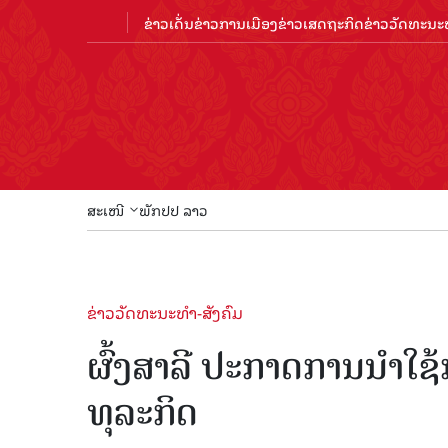
ຂ່າວເດັ່ນ
ຂ່າວການເມືອງ
ຂ່າວເສດຖະກິດ
ຂ່າວວັດທະນະທ
ສະເໜີ
ພັກປປ ລາວ
ຂ່າວວັດທະນະທຳ-ສັງຄົມ
ຜົ້ງສາລີ ປະກາດການນຳໃຊ
ທຸລະກິດ