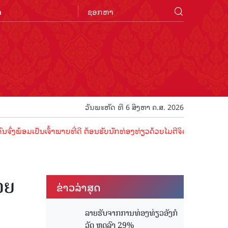
n
ວັນພະຫັດ ທີ 6 ສິງຫາ ຄ.ສ. 2026
ມເປັນເຈົ້າພາບທີ່ດີ ຕ້ອນຮັບນັກທ່ອງທ່ຽວດ້ວຍໄມຕີຈິດ ມິດຕະພາບອັນດູດດື່
ວຍ
ຂ່າວ​ລ່າ​ສຸດ
ລາຍຮັບຈາກການທ່ອງທ່ຽວອັງກໍ
ວັດ ຫຼດລົງ 29%