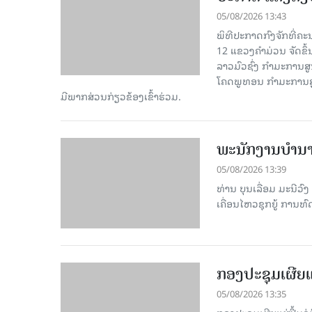
05/08/2026 13:43
ພິທີປະກາດກົງຈັກທີ່ຄະ
12 ແຂວງຄຳມ່ວນ ຈັດ​ຂຶ້
ລາວມົວຊົ່ງ ກຳມະການ
ໂຄດພູທອນ ກໍາມະການ
ມີ​ພາກ​ສ່ວນ​ກ່ຽວ​ຂ້ອງ​ເຂົ້າ​ຮ່ວມ.
ພະ​ນັກ​ງານ​ບຳ​
05/08/2026 13:39
ທ່ານ ບຸນເລື່ອມ ມະນີ
ເຄື່ອນໄຫວຊຸກຍູ້ ການທົດ
ກອງປະຊຸມເຜີຍແ
05/08/2026 13:35