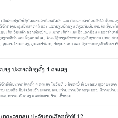
້, ເຄືອຂ່າຍບັງຄັບໃຊ້ກົດໝາຍວ່າດ້ວຍສັດປ່າ ແລະ ກົດໝາຍວ່າດ້ວຍປ່າໄມ້ ຂັ້ນແຂວງ
້ຈັດກອງປະຊຸມປຶກສາຫາລື ແລະ ແລກປ່ຽນບົດຮຽນ ກ່ຽວກັບຜົນການຈັດຕັ້ງປະຕິ
ຊຍະສິດ ວິລະພັດ ຮອງຫົວໜ້າພະແນກກະສິກຳ ແລະ ສິ່ງແວດລ້ອມ ແຂວງຈຳປາສ
ວງກະສິກຳ ແລະ ສິ່ງແວດລ້ອມ; ໂດຍມີຜູ້ຕາງໜ້າຈາກກອງບັນຊາການ ປກສ, ປກ
ງ, ສຸຂຸມາ, ໂພນທອງ, ມຸນລະປາໂມກ, ປະທຸມພອນ) ແລະ ອົງການອະນຸລັກສັດປ່າ (
າງ ປະ​ກາດ​ສ້າງ​ຕັ້ງ 4 ຕາແສງ
ດພິທີປະກາດສ້າງຕັ້ງ 4 ຕາແສງ ໃນ​ວັນ​ທີ 5 ສິງ​ຫາ​ນີ້ ທີ່ ນະ​ຄອນ ຫຼວງ​ພະ​ບາງ
ານ ບຸນເຫຼືອ ສີນໄຊວໍຣະວົງ ປະທານຄະນະກຳມະການປົກຄອງແຂວງ, ມີການນຳນ
ະແນກການ-ກົມກອງ ແລະປະທານບ້ານ ເຂົ້າຮ່ວມ.
ບຸກຄະລາກອນ ປະຈໍາເຂດເລືອກຕັ້ງທີ 12