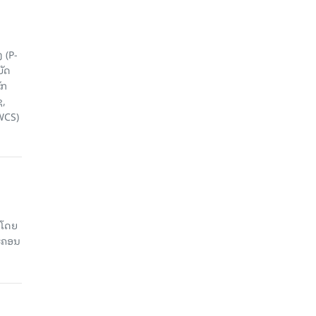
 (P-
ບັດ
ັກ
ຊ,
WCS)
 ໂດຍ
ະຄອນ