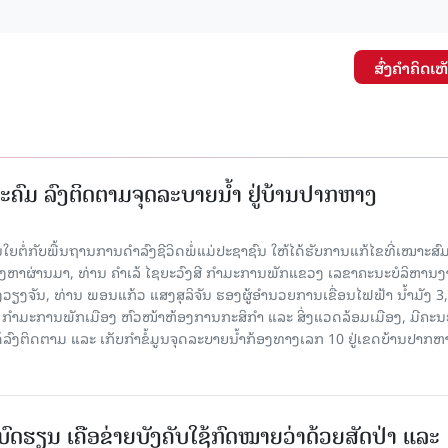
ສົ່ງຄໍາຄິດເຫ
ະຄົມ ລົງຕິດຕາມຈຸດລະບາຍນໍ້າ ຢູ່ບ້ານປາກຫາງ
ຍຕໍ່ກັບພື້ນຖານການດໍາລົງຊີວິດພໍ່ແມ່ປະຊາຊົນ ໃຫ້ໄດ້ຮັບການແກ້ໄຂທີ່ເໝາະສົມ
ິງຫາຜ່ານມາ, ທ່ານ ຄໍາເລ້ ໄຊຍະວົງສີ ກໍາມະການພັກແຂວງ ເລຂາຄະນະບໍລິຫານ
ວຽງຈັນ, ທ່ານ ພອນແກ້ວ ແສງສຸລິຈັນ ຮອງຜູ້ອໍານວຍການເຂື່ອນໄຟຟ້າ ນໍ້າມັງ 3,
 ກໍາມະການພັກເມືອງ ຫົວໜ້າຫ້ອງການກະສິກໍາ ແລະ ສິ່ງແວດລ້ອມເມືອງ, ມີຄະ
ລົງຕິດຕາມ ແລະ ເກັບກໍາຂໍ້ມູນຈຸດລະບາຍນໍ້າກ້ອງທາງເລກ 10 ຢູ່ເຂດບ້ານປາກຫ
ດຮຽນ ເຄືອຂ່າຍບັງຄັບໃຊ້ກົດໝາຍວ່າດ້ວຍສັດປ່າ ແລະ