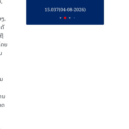
ບ,
26)
15.037(04-08-2026)
1
ອງ,
ດັ
ຖື
ໂດຍ
ນ
ັນ
ການ
ທດ