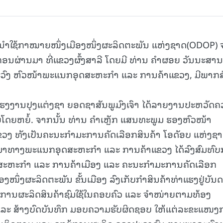
ນນຳໃຊ້ກາໝາຍໜຶ່ງເມືອງໜຶ່ງຜະລິດຕະພັນ ແຫ່ງຊາດ(ODOP) ຈ
ອນຜ່ານມາ ທີ່ແຂວງຜົ້ງສາລີ ໂດຍມີ ທ່ານ ຄຳຜອຍ ວັນນະສານ ເ
ດຈະວົງ ຫົວໜ້າພະແນກອຸດສະຫະກຳ ແລະ ການຄ້າແຂວງ, ມີພາກ
ຮງງານປຸງແຕ່ງຊາ ຍອດຊາສັນພູມົງເຈົາ ໄດ້ລາຍງານປະຫວັດ
ໂດຍຫຍໍ້. ຈາກນັ້ນ ທ່ານ ຄຳເຫຼັກ ແສນທະພູມ ຮອງຫົວໜ້າ
ງ ທັງເປັນຄະນະກໍາມະການຄັດເລືອກສິນຄ້າ ໂອດັອບ ແຫ່ງຊ
ານມາທາງພະແນກອຸດສະຫະກຳ ແລະ ການຄ້າແຂວງ ໄດ້ລົງສົມທົບ
ສະຫະກຳ ແລະ ການຄ້າເມືອງ ແລະ ຄະນະກໍາມະການຄັດເລືອກ
ອງໜຶ່ງຜະລິດຕະພັນ ຂັ້ນເມືອງ ລົງເກັບກໍາສິນຄ້າທ່າແຮງຢູ່ບັນ
້ອໃນການຜະລິດສິນຄ້າຊົມໃຊ້ໃນຄອບຄົວ ແລະ ຈໍາໜ່າຍຕາມທ້ອງ
ມ ແລະ ສ້າງບົດບັນທຶກ ມອບຄວາມຮັບຜິດຊອບ ໃຫ້ແຕ່ລະຂະແໜ