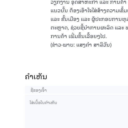
ວຽກງານ ອຸດສາຫະກໍາ ແລະ ການຄ້າ ເ
ແນວນັ້ນ ຕ້ອງເອົາໃຈໃສ່ສ້າງຄວາມເຂັ້
ແລະ ຂັ້ນເມືອງ ແລະ ຜູ້ປະກອບການທຸລະ
ຕະຫຼາດ, ຊ່ວຍຊີ້ນໍາການຜະລິດ ແລະ 
ການຄ້າ ເພີ່ມຂຶ້ນເລື້ອຍໆໄປ.
(ຂ່າວ-ພາບ: ແສງຄຳ ສາລີວັນ)
ຄໍາເຫັນ