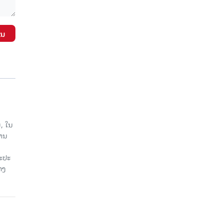
ັນ
, ໃນ
ງານ
ນະປະ
າງ