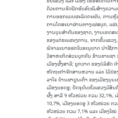
ຂັ້ນແຂວງ ແລະ ເມືອງ ເພື່ອສືບຕໍ່
ດ້ວຍການຈັດຝືກອົບອົບຮົມສ້າງຄວາມເ
ການອອກແບບຜະລິດຕະພັນ, ການຫຸ້ມຫໍ
ການໂຄສະນາຜ່ານທາງເຟສບຸກ, ແຜ່ນ
ງານບຸນສໍາຄັນຂອງຊາດ, ງານເທດສະກ
ຂອງແຕ່ຂະແໜງການ, ຈາກຂັ້ນແຂວງ, ຂັ
ພິຈາລະນາອອກໃບອະນຸຍາດ ນໍາໃຊ້
ວິສາຫະກິດສ່ວນບຸກຄົນ ຮ້ານຂາຍຊາ ກຸ
ເມືອງຜົ້ງສາລີ; ຍູກວາດ ຂອງບໍລິສັດ 
ຫັດຖະກຳຈັກສານຫວາຍ ແລະ ໄມ້ປ່ອງ ບ
ລາໂຈ ບ້ານຜາປູນເກົ່າ ຂອງເມືອງບຸນເ
ເມືອງຍອດອູ; ປັດຈຸບັນທົ່ວແຂວງມີສິ
ຜົ້ງ ສາລີ 9 ຫົວໜ່ວຍ ກວມ 32,1%, 
10,7%, ເມືອງຍອດອູ 3 ຫົວໜ່ວຍ ກວມ
ຫົວໜ່ວຍ ກວມ 7,1% ແລະ ເມືອງໃໝ່ 