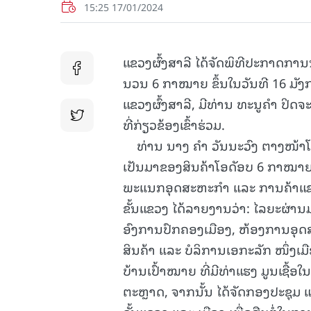
15:25 17/01/2024
ແຂວງຜົ້ງສາລີ ໄດ້ຈັດພິທີປະກາດກາ
ນວນ 6 ກາໝາຍ ຂຶ້ນໃນວັນທີ 16 ມັງກ
ແຂວງຜົ້ງສາລີ, ມີທ່ານ ທະນູຄຳ ປິ
ທີ່ກ່ຽວຂ້ອງເຂົ້າຮ່ວມ.
ທ່ານ ນາງ ຄໍາ ວັນນະວົງ ຕາງໜ້າໂ
ເປັນມາຂອງສິນຄ້າໂອດັອບ 6 ກາໝາຍ
ພະແນກອຸດສະຫະກຳ ແລະ ການຄ້າແຂວ
ຂັ້ນແຂວງ ໄດ້ລາຍງານວ່າ: ໄລຍະຜ່
ອົງການປົກຄອງເມືອງ, ຫ້ອງການອຸດ
ສິນຄ້າ ແລະ ບໍລິການເອກະລັກ ໜຶ່ງເມື
ບ້ານເປົ້າໝາຍ ທີ່ມີທ່າແຮງ ມູນເຊື
ຕະຫຼາດ, ຈາກນັ້ນ ໄດ້ຈັດກອງປະຊຸ