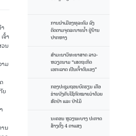
ການນໍາເມືອງທຸລະຄົມ ລົງ
ໍາ
ຕິດຕາມຈຸດລະບາຍນໍ້າ ຢູ່ບ້ານ
ຈົ້າ
ປາກຫາງ
ສ່ວນ
ສຳມະນາວິທະຍາສາດ ລາວ-
ຫວຽດນາມ “ເສດຖະກິດ
ຄວາມ
ເອກະລາດ ເປັນເຈົ້າຕົນເອງ”
າດ
ກອງປະຊຸມຖອນບົດຮຽນ ເຄືອ
ກັບ
ຂ່າຍບັງຄັບໃຊ້ກົດໝາຍວ່າດ້ວຍ
ສັດປ່າ ແລະ ປ່າໄມ້
ດາ
ນະຄອນ ຫຼວງພະບາງ ປະ​ກາດ​
ສ້າງ​ຕັ້ງ 4 ຕາແສງ
ງການ