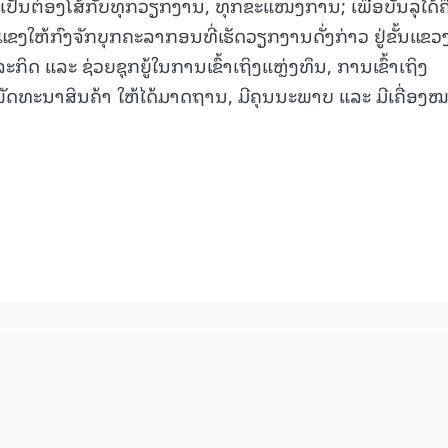
ປັນຕ່ອງໂສ້ກັບທຸກວຽກງານ, ທຸກຂະແໜງການ; ເພື່ອບັນລຸໄດ້ຄ
ມແຂງໃຫ້ກົງຈັກບຸກຄະລາກອນທີ່ເຮັດວຽກງານດັ່ງກ່າວ ຢູ່ຂັ້ນແຂວ
ກິດ ແລະ ຊ່ວຍຊຸກຍູ້ໃນການເຂົ້າເຖິງແຫຼ່ງທຶນ, ການເຂົ້າເຖິງ
ພັດທະນາສິນຄ້າ ໃຫ້ໄດ້ມາດຖານ, ມີຄຸນນະພາບ ແລະ ມີເຄື່ອງ