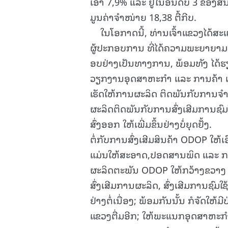
ເອົາ 7,9% ແລະ ຢູ່ໃນອັນດັບ 3 ຂອງສ
ມູນຄ່າຈໍາໜ່າຍ 18,38 ຕື້ກີບ.
ໃນໂອກາດນີ້, ທ່ານເຈົ້າແຂວງໄດ້ສະແ
ຜູ້ປະກອບການ ທີ່ໄດ້ຄວາມພະຍາຍາມສູ
ອບຢ່າງເປັນທາງການ, ພ້ອມທັງ ໄດ້ຮຽ
ວຽກງານອຸດສາຫະກໍາ ແລະ ການຄ້າ ເ
ເຮັດໃຫ້ການຜະລິດ ຕິດພັນກັບການຈໍາໜ
ຜະລິດຕິດພັນກັບການສົ່ງເສີມການຊົມ
ສົ່ງອອກ ໃຫ້ເພີ່ມຂຶ້ນຢ່າງບໍ່ຍຸດຢັ້ງ.
ຕໍ່ກັບການສົ່ງເສີມສິນຄ້າ ODOP ໃຫ້
ແມ່ນໃຫ້ສະອາດ,ປອດສານພິດ ແລະ ການຫ
ຜະລິດຕະພັນ ODOP ໃຫ້ກວ້າງຂວາງ 
ສົ່ງເສີມການຜະລິດ, ສົ່ງເສີມການຊົ
ຢ່າງຕໍ່ເນື່ອງ; ພ້ອມກັນນັ້ນ ກໍຈັດໃ
ແຂວງຕື່ມອີກ; ໃຫ້ພະແນກອຸດສາຫະກຳ ແ