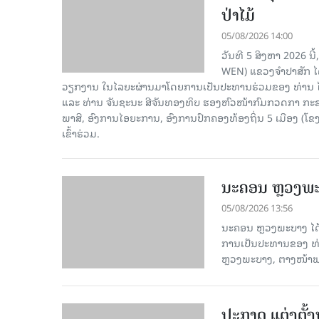
ປ່າໄມ້
05/08/2026 14:00
ວັນທີ 5 ສິງຫາ 2026 ນີ
WEN) ແຂວງຈຳປາສັກ ໄດ
ວຽກງານ ໃນໄລຍະຜ່ານມາໂດຍການເປັນປະທານຮ່ວມຂອງ ທ່ານ ໄ
ແລະ ທ່ານ ຈັນຊະນະ ສີຈັນທອງທິບ ຮອງຫົວໜ້າກົມກວດກາ ກະຊ
ພາສີ, ອົງການໄອຍະການ, ອົງການປົກຄອງທ້ອງຖິ່ນ 5 ເມືອງ (ໂຂ
ເຂົ້າຮ່ວມ.
ນະຄອນ ຫຼວງພະບ
05/08/2026 13:56
ນະຄອນ ຫຼວງພະບາງ ໄດ້ຈັ
ການເປັນປະທານຂອງ ທ່
ຫຼວງພະບາງ, ຕາງໜ້າພ
ປະກາດ ແຕ່ງຕັ້ງ