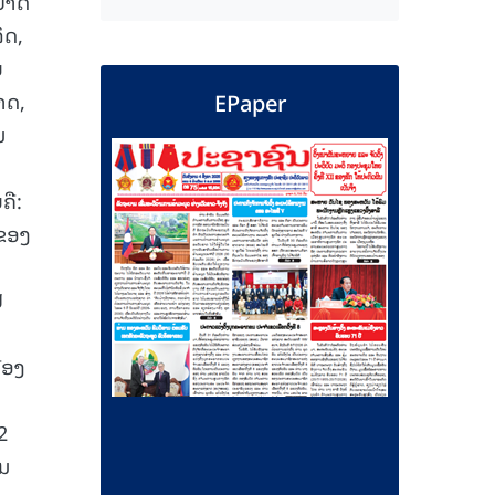
ດບາດ
ິດ,
ຍ
EPaper
າດ,
ມ
ຄື:
 ຂອງ
ີ
ງ
ືອງ
2
ວມ