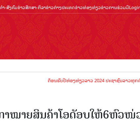
ຳ-ສັງຄົມ
ຂ່າວສືກສາ-ກິລາ
ຂ່າວຕ່າງປະເທດ
ຂ່າວທ່ອງທ່ຽວ
ຂ່າວການຮ່ວມມື
Logi
ຕ້ອນຮັບປີທ່ອງທ່ຽວລາວ 2024 ປະຊາຊົນລາວທຸກຄົນຈົ່ງພ້ອ
້ກາໝາຍສິນຄ້າໂອດັອບໃຫ້6ຫົວໜ່