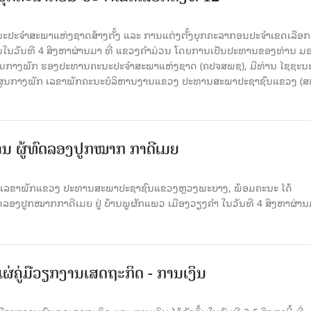
ນະປະຈໍາສະພາແຫ່ງຊາດສ້າງຕັ້ງ ແລະ ການແຕ່ງຕັ້ງບຸກຄະລາກອນປະຈໍາເຂດເລືອກຕ
ນ​ໃນ​ວັນ​ທີ 4 ສິງ​ຫາ​ຜ່ານ​ມາ ທີ່ ແຂວງ​ຄຳ​ມ່ວນ ໂດຍການເປັນປະທານຂອງທ່ານ 
ສູນກາງພັກ ຮອງປະທານຄະນະປະຈໍາສະພາແຫ່ງຊາດ (ຄປຈສພຊ), ມີທ່ານ ໄຊຊະນ
ສູນກາງພັກ ເລຂາພັກຄະນະບໍລິຫານງານແຂວງ ປະທານສະພາປະຊາຊົນແຂວງ (ສ
ນານ ​ຜູ້​ທົດລອງປູກໝາກ ກາດີເມຍ
ວົງ ເລ​ຂາ​ພັກ​ແຂວງ ປະທານສະພາປະຊາຊົນແຂວງຫຼວງພະບາງ, ພ້ອມຄະນະ ໄດ້
ລອງປູກໝາກກາດີເມຍ ຢູ່ ບ້ານ​ພູ​ຜັກ​ແພວ ເມືອງວຽງຄຳ ໃນ​ວັນ​ທີ 4 ສິງ​ຫາ​ຜ່ານ​
ຜ່ຄູ່ມືວຽກງານເສດຖະກິດ - ການເງິນ