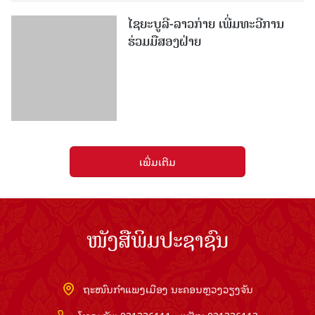
ເພີ່ມເຕີມ
ໜັງສືພິມປະຊາຊົນ
ຖະໜົນກຳແພງເມືອງ ນະຄອນຫຼວງວຽງຈັນ
ໂທລະສັບ: 021336111 - ແຟັກ: 021336113
ອີເມວ:
pasaxonn@yahoo.com
ສຳ​ນັກ​ຂ່າວ​ສານ​ທີ່​ສຳ​ຄັນ​
ຄະນະໂຄສະນາອົບຮົມ​ສູນ​ກາງ​ພັກ