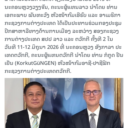
ນະຄອນຫຼວງວຽງຈັນ, ຄະນະຜູ້ແທນລາວ ນໍາໂດຍ ທ່ານ
ເອກະພາບ ພັນທະວົງ ຫົວໜ້າກົມເອີຣົບ ແລະ ອາເມຣິກາ
ກະຊວງການຕ່າງປະເທດ ໄດ້ເປັນປະທານຮ່ວມກອງປະຊຸມ
ປຶກສາຫາລືທາງດ້ານການເມືອງ ລະຫວ່າງ ສອງກະຊວງ
ການຕ່າງປະເທດ ສປປ​ ລາວ ແລະ ຕວັກກີ ຄັ້ງທີ 2 ໃນ
ວັນທີ 11-12 ມິຖຸນາ 2026 ທີ່ ​ນະຄອນຫຼວງ​ ອັງກາລາ ປະ
ເທດຕວັກກີ, ຄະນະຜູ້ແທນຕວັກກີ ນໍາໂດຍ ທ່ານ ກໍກູດ ຢືນ
ເຢັນ (KorkutGüNGEN) ຫົວໜ້າກົມອາຊີ-ປາຊີຟິກ
ກະຊວງການຕ່າງປະເທດຕວັກກີ.