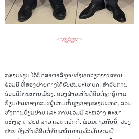
ກອງປະຊຸມ ໄດ້ປຶກສາຫາລືຫຼາຍຂົງເຂດວຽກງານການ
ຮ່ວມມື ທີ່ສອງຝ່າຍຕ່າງໄດ້ຮັບຜົນປະໂຫຍດ. ສໍາລັບການ
ຮ່ວມມືດ້ານການເມືອງ, ສອງຝ່າຍເຫັນດີສືບຕໍ່ຊຸກຍູ້ການ
ຢ້ຽມຢາມຂອງຄະນະຜູ້ແທນຂັ້ນສູງຂອງສອງປະເທດ, ລວມ
ທັງການຢ້ຽມຢາມ ແລະ ການຮ່ວມມື ລະຫວ່າງ ສະພາ
ແຫ່ງຊາດ ສປປ ລາວ ແລະ ຕວັກກີ. ພ້ອມດຽວກັນນີ້, ສອງ
ຝ່າຍ ຍັງເຫັນດີສືບຕໍ່ຮັດແໜ້ນການພົວພັນຮ່ວມມື