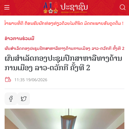
າບທີ່ດີ ຕ້ອນຮັບນັກທ່ອງທ່ຽວດ້ວຍໄມຕີຈິດ ມິດຕະພາບອັນດູດດື່ມ !
ຂ່າວການຮ່ວມມື
ຜົນສໍາເລັດກອງປະຊຸມປຶກສາຫາລືທາງດ້ານການເມືອງ ລາວ-ຕວັກກີ​ ຄັ້ງ​ທີ​ 2
ຜົນສໍາເລັດກອງປະຊຸມປຶກສາຫາລືທາງດ້ານ
ການເມືອງ ລາວ-ຕວັກກີ​ ຄັ້ງ​ທີ​ 2
11:35 19/06/2026