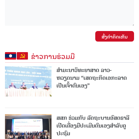
ສົ່ງຄໍາຄິດເຫັນ
ຂ່າວການຮ່ວມມື
ສຳມະນາວິທະຍາສາດ ລາວ-
ຫວຽດນາມ “ເສດຖະກິດເອກະລາດ
ເປັນເຈົ້າຕົນເອງ”
ສສກ ຮ່ວມກັບ ລັດຖະບານອົສຕຣາລີ
ເປີດເຄື່ອງມືປະເມີນຕົນເອງສຳລັບຄູ
ປະຖົມ