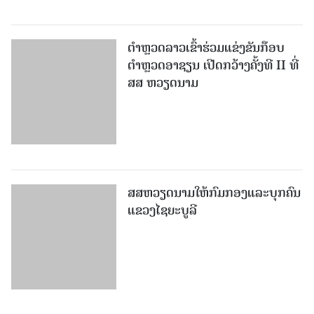
ສສ ຫວຽດນາມ
ສສຫວຽດນາມໃຫ້ກົມກອງແລະບຸກຄົນ
ແຂວງໄຊຍະບູລີ
ໄຊຍະບູລີ-ລາວກ່າຍ​ ເພີ່ມ​ທະ​ວີ​ການ​
ຮ່ວມ​ມື​ສອງ​ຝ່າຍ