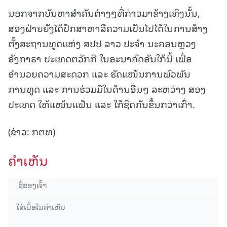
ນອກຈາກບັນຫາສໍາຄັນຕ່າງໆທີ່ກ່າວມາຂ້າງເທິງນັ້ນ,
ສອງຝ່າຍຍັງໄດ້ປຶກສາຫາລືຄວາມເປັນໄປໄດ້ໃນການສ້າງ
ຕັ້ງສະຖານທູດແຫ່ງ ສປປ ລາວ ປະຈໍາ ນະຄອນຫຼວງ
ອັງກາຣາ ປະເທດຕວັກກີ ໃນອະນາຄົດອັນໃກ້ນີ້ ເພື່ອ
ອໍານວຍຄວາມສະດວກ ແລະ ຮັດແໜ້ນການພົວພັນ
ການທູດ ແລະ ການຮ່ວມມືໃນດ້ານອື່ນໆ ລະຫວ່າງ ສອງ
ປະເທດ ໃຫ້ແໜ້ນແຟ້ນ ແລະ ໃກ້ຊິດກັນຂຶ້ນກວ່າເກົ່າ.
(ຂ່າວ: ກຕທ)
ຄໍາເຫັນ