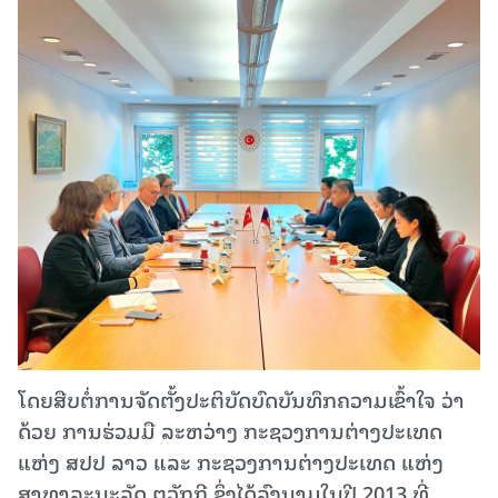
ໂດຍສືບຕໍ່ການຈັດຕັ້ງປະຕິບັດບົດບັນທຶກຄວາມເຂົ້າໃຈ ວ່າ
ດ້ວຍ​ ການຮ່ວມມື ລະຫວ່າງ ກະຊວງການຕ່າງປະເທດ
ແຫ່ງ ສປປ ລາວ ແລະ ກະຊວງການຕ່າງປະເທດ ແຫ່ງ
ສາທາລະນະລັດ ຕວັກກີ ຊຶ່ງໄດ້ລົງນາມໃນປີ 2013 ທີ່