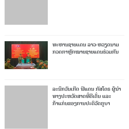
ທະຫານຊາຍເເດນ ລາວ-ຫວຽດນາມ
ກວດກາຫຼັກໝາຍຊາຍແດນຮ່ວມກັນ
ລະນຶກວັນເກີດ ຟິແດນ ກັສໂຕຣ ຜູ້ນຳ
ທາງປະຫວັດສາດທີ່ດີເດັ່ນ ແລະ
ກ້າແກ່ນຂອງການປະຕິວັດກູບາ
ຕຳຫຼວດລາວເຂົ້າຮ່ວມແຂ່ງຂັນກ໊ອບ
ຕຳຫຼວດອາຊຽນ ເປີດກວ້າງຄັ້ງທີ II ທີ່