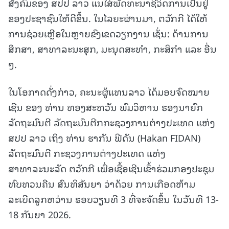
ສັງຄົມຂອງ ສປປ ລາວ ແນໃສ່ພັດທະນາຊີວິດການເປັນຢູ່
ຂອງປະຊາຊົນໃຫ້ດີຂຶ້ນ. ໃນໄລຍະຜ່ານມາ, ຕວັກກີ ໄດ້ໃຫ້
ການຊ່ວຍເຫຼືອໃນຫຼາຍຂົງເຂດວຽກງານ ເຊັ່ນ: ດ້ານການ
ສຶກສາ, ສາທາລະນະສຸກ, ມະນຸດສະທຳ, ກະສິກຳ ແລະ ອື່ນ
ໆ.
ໃນໂອກາດດັ່ງກ່າວ, ຄະນະຜູ້ແທນລາວ ໄດ້ມອບຈົດໝາຍ
ເຊີນ ຂອງ ທ່ານ ທອງສະຫວັນ ພົມວິຫານ ຮອງນາຍົກ
ລັດຖະມົນຕີ ລັດຖະມົນຕີກກະຊວງການຕ່າງປະເທດ ແຫ່ງ
ສປປ ລາວ ເຖິງ ທ່ານ ຮາກັນ ຟີດັນ (Hakan FIDAN)
ລັດຖະມົນຕີ ກະຊວງການຕ່າງປະເທດ ແຫ່ງ
ສາທາລະນະລັດ ຕວັກກີ ເພື່ອເຊື້ອເຊີນເຂົ້າຮ່ວມກອງປະຊຸມ
ທົບທວນຄືນ ສົນທິສັນຍາ ວ່າດ້ວຍ ການເກືອດຫ້າມ
ລະເບີດລູກຫວ່ານ ຮອບວຽນທີ 3 ທີ່ຈະຈັດຂຶ້ນ ໃນວັນທີ 13-
18 ກັນຍາ 2026.