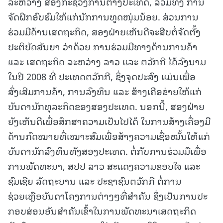
ລະຫວ່າງ ສອງກະຊວງການຕ່າງປະເທດ, ລວມທັງ ການ
ຈັດຝຶກອົບຮົມໃຫ້ແກ່ນັກການທູດໜຸ່ມນ້ອຍ. ສ່ວນການ
ຮ່ວມມືດ້ານເສດຖະກິດ, ສອງຝ່າຍເຫັນດີຈະສືບຕໍ່ຈັດຕັ້ງ
ປະຕິບັດສັນຍາ ວ່າດ້ວຍ ການຮ່ວມມືທາງດ້ານການຄ້າ
ແລະ ເສດຖະກິດ ລະຫວ່າງ ລາວ ແລະ ຕວັກກີ ໄດ້ລົງນາມ
ໃນປີ 2008 ທີ່ ປະເທດຕວັກກີ, ຊຶ່ງຈຸດປະສົງ ແມ່ນເພື່ອ
ສົ່ງເສີມການຄ້າ, ການລົງທຶນ ແລະ ສ້າງເຄືອຂ່າຍໃຫ້ແກ່
ບັນດານັກທຸລະກິດຂອງສອງປະເທດ. ນອກນີ້, ສອງຝ່າຍ
ຍັງເຫັນດີເພື່ອສຶກສາຄວາມເປັນໄປໄດ້ ໃນການສ້າງເຄື່ອງມື
ດ້ານກົດໝາຍທີ່ເໝາະສົມເພື່ອສ້າງຄວາມເຊື່ອໝັ້ນໃຫ້ແກ່
ບັນດານັກລົງທຶນທັງສອງປະເທດ. ຕໍ່ກັບການຮ່ວມມືເພື່ອ
ການພັດທະນາ, ສປປ ລາວ ສະແດງຄວາມຂອບໃຈ ແລະ
ຊົມເຊີຍ ລັດຖະບານ ແລະ ປະຊາຊົນຕວັກກີ ຕໍ່ການ
ຊ່ວຍເຫຼືອບັນດາໂຄງການຕ່າງໆທີ່ສຳຄັນ ຊຶ່ງເປັນການປະ
ກອບສ່ອນອັນສຳຄັນເຂົ້າໃນການພັດທະນາເສດຖະກິດ