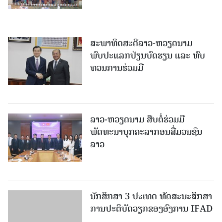
ສະພາທິດສະດີລາວ-ຫວຽດນາມ
ພົບປະແລກປ່ຽນບົດຮຽນ ແລະ ທົບ
ທວນການຮ່ວມມື
ລາວ-ຫວຽດ​ນາມ ສືບ​ຕໍ່​ຮ່ວມ​ມື
ພັດທະນາບຸກຄະລາກອນສື່ມວນຊົນ
ລາວ
ນັກສຶກສາ 3 ປະເທດ ທັດ​ສະ​ນະ​ສຶກ​ສາ
ການປະຕິບັດວຽກຂອງອົງການ IFAD