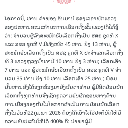
ໂອກາດນີ້, ທ່ານ ຄໍາຟອງ ອີນມານີ ຮອງເລຂາພັກແຂວງ
ຮອງປະທານຄະນະກຳມະການເລືອກຕັ້ງຂັ້ນແຂວງໄດ້ໃຫ້ຮູ້
ວ່າ: ຈໍານວນຜູ້ລົງສະໝັກຮັບເລືອກຕັ້ງເປັນ ສສຊ ຊຸດທີ X
ແລະ ສສຂ ຊຸດທີ V ມີທັງໝົດ 45 ທ່ານ ຍິງ 13 ທ່ານ, ຜູ້
ສະໝັກຮັບເລືອກຕັ້ງເປັນ ສສຊ ຊຸດທີ X ປະຈໍາເຂດເລືອກຕັ້ງ
ທີ 3 ແຂວງຫຼວງນໍ້າທາມີ 10 ທ່ານ ຍິງ 3 ທ່ານ; ເລືອກເອົາ
7 ທ່ານ ແລະ ຜູ້ສະໝັກຮັບເລືອກຕັ້ງເປັນ ສສຂ ຊຸດທີ V ຈໍາ
ນວນ 35 ທ່ານ ຍິງ 10 ທ່ານ ເລືອກເອົາ 25 ທ່ານ; ພ້ອມ
ນັ້ນທ່ານຍັງໄດ້ຮຽກຮ້ອງມາຍັງບັນດາທ່ານ ຜູ້ມີສິດປ່ອນບັດ
ເລືອກຕັ້ງທຸກທ່ານຈົ່ງເຊີດຊູຄວາມຮັບຜິດຊອບທາງດ້ານ
ການເມືອງຂອງຕົນໃນໂອກາດດໍາເນີນການປ່ອນບັດເລືອກ
ຕັ້ງໃນວັນທີ22ກຸມພາ 2026 ຕ້ອງໄດ້ເອົາໃຈໃສ່ປະຕິບັດໃຫ້ມີ
ຄວາມຮັບປະກັນໃຫ້ໄດ້ 400% ຄື: ນຳພາຜູ້ມີ