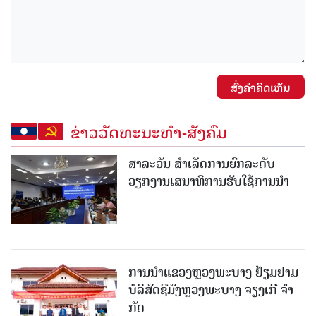
ສົ່ງຄໍາຄິດເຫັນ
ຂ່າວວັດທະນະທຳ-ສັງຄົມ
ສາລະວັນ ສໍາເລັດການຍົກລະດັບ
ວຽກງານເສນາທິການຮັບໃຊ້ການນໍາ
ການນຳແຂວງຫຼວງພະບາງ ຢ້ຽມ​ຢາມ
ບໍ​ລິ​ສັດຊີມັງຫຼວງພະບາງ ຈຽງເກີ ຈໍາ
ກັດ