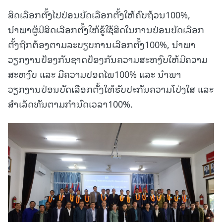
ສິດເລືອກຕັ້ງໄປປ່ອນບັດເລືອກຕັ້ງໃຫ້ຄົບຖ້ວນ100%,
ນຳພາຜູ້ມີສິດເລືອກຕັ້ງໃຫ້ຮູ້ໃຊ້ສິດໃນການປ່ອນບັດເລືອກ
ຕັ້ງຖືກຕ້ອງຕາມລະບຽບການເລືອກຕັ້ງ100%, ນຳພາ
ວຽກງານປ້ອງກັນຊາດປ້ອງກັນຄວາມສະຫງົບໃຫ້ມີຄວາມ
ສະຫງົບ ແລະ ມີຄວາມປອດໄພ100% ແລະ ນຳພາ
ວຽກງານປ່ອນບັດເລືອກຕັ້ງໃຫ້ຮັບປະກັນຄວາມໂປ່ງໃສ ແລະ
ສຳເລັດທັນຕາມກຳນົດເວລາ100%.