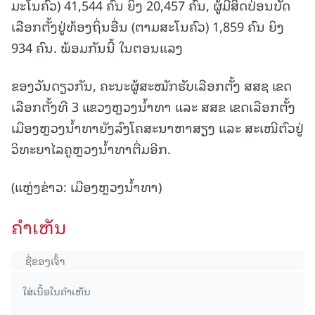
ມະໂນຄົວ) 41,544 ຄົນ ຍິງ 20,457 ຄົນ, ຜູ້ມີສິດປ່ອນບັດ
ເລືອກຕັ້ງຢູ່ທ້ອງຖິ່ນອື່ນ (ຕາມສະໂນຄົວ) 1,859 ຄົນ ຍິງ
934 ຄົນ. ພ້ອມກັນນີ້ ໃນຕອນແລງ
ຂອງວັນດຽວກັນ, ຄະນະຜູ້ສະໝັກຮັບເລືອກຕັ້ງ ສສຊ ເຂດ
ເລືອກຕັ້ງທີ 3 ແຂວງຫຼວງນໍ້າທາ ແລະ ສສຂ ເຂດເລືອກຕັ້ງ
ເມືອງຫຼວງນໍ້າທາຍັງລົງໂຄສະນາຫາສຽງ ແລະ ສະເໜີຕົວຢູ່
ວິທະຍາໄລຄູຫຼວງນໍ້າທາຕື່ມອີກ.
(ແຫຼ່ງຂ່າວ: ເມືອງຫຼວງນໍ້າທາ)
ຄໍາເຫັນ