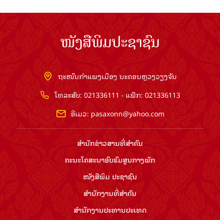
ໜັງສືພິມປະຊາຊົນ
ຖະໜົນກຳແພງເມືອງ ນະຄອນຫຼວງວຽງຈັນ
ໂທລະສັບ: 021336111 - ແຟັກ: 021336113
ອີເມວ:
pasaxonn@yahoo.com
ສຳ​ນັກ​ຂ່າວ​ສານ​ທີ່​ສຳ​ຄັນ​
ຄະນະໂຄສະນາອົບຮົມ​ສູນ​ກາງ​ພັກ
ໜັງສືພິມ ປະ​ຊາ​ຊົນ
ສຳ​ນັກ​ງານ​ທີ່​ສຳ​ຄັນ
ສຳ​ນັກ​ງານ​ປະ​ທານ​ປະ​ເທດ