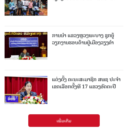
ການນຳ ແຂວງຫຼວງພະບາງ ຊຸກຍູ້
ວຽກງານຮອບດ້ານຢູ່ເມືອງວຽງຄໍາ
ແຕ່ງຕັ້ງ ຄະນະສະມາຊິກ ສພຊ ປະຈຳ
ເຂດເລືອກຕັ້ງທີ 17 ແຂວງອັດຕະປື
ເພີ່ມເຕີມ