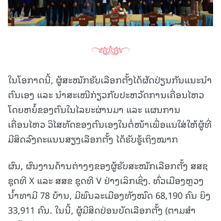
ໃນໂອກາດນີ້, ຜູ້ສະໝັກຮັບເລືອກຕັ້ງໄດ້ຜັດປ່ຽນກັນແນະນໍາ
ຕົນເອງ ແລະ ນໍາສະເໜີກ່ຽວກັບປະຫວັດການເຄື່ອນໄຫວ
ໂດຍຫຍໍ້ຂອງຕົນໃນໄລຍະຜ່ານມາ ແລະ ແຜນການ
ເຄື່ອນໄຫວ ວິໄສທັດຂອງຕົນເອງໃນຕໍ່ໜ້າ
ເພື່ອແນໃສ່ໃຫ້ຜູ້ທີ່
ມີສິດລົງຄະແນນສຽງເລືອກຕັ້ງ ໄດ້ຮັບຮູ້ເຖິງໝາກ
ຜົນ, ຜົນງານດ້ານຕ່າງໆຂອງຜູ້ຮັບສະໝັກເລືອກຕັ້ງ ສສຊ
ຊຸດທີ X ແລະ ສສຂ ຊຸດທີ V ຢ່າງເລິກເຊິ່ງ. ທົ່ວເມືອງຫຼວງ
ນໍ້າທາມີ 78 ບ້ານ, ມີພົນລະເມືອງທັງໝົດ 68,190 ຄົນ ຍິງ
33,911 ຄົນ. ໃນນີ້, ຜູ້ມີສິດປ່ອນບັດເລືອກຕັ້ງ (ຕາມສໍາ