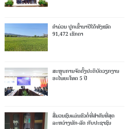
ຄໍາມ່ວນ ປູກເຂົ້ານາປີໄດ້ທັງໝົດ
91,472 ເຮັກຕາ
ສະຫຼຸບການຈັດຕັ້ງປະຕິບັດວຽກງານ
ອະໄພຍະໂທດ 5 ປີ
ສື່ມວນຊົນແມ່ນຂົວຕໍ່ທີ່ສໍາຄັນທີ່ສຸດ
ລະຫວ່າງພັກ-ລັດ ກັບປະຊາຊົນ