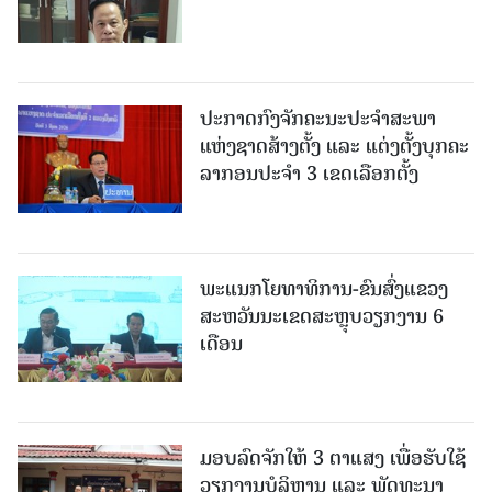
ປະກາດກົງຈັກຄະນະປະຈໍາສະພາ
ແຫ່ງຊາດສ້າງຕັ້ງ ແລະ ແຕ່ງຕັ້ງບຸກຄະ
ລາກອນປະຈໍາ 3 ເຂດເລືອກຕັ້ງ
ພະແນກໂຍທາທິການ-ຂົນສົ່ງແຂວງ
ສະຫວັນນະເຂດສະຫຼຸບວຽກງານ 6
ເດືອນ
ມອບລົດຈັກໃຫ້ 3 ຕາແສງ ເພື່ອຮັບໃຊ້
ວຽກງານບໍລິຫານ ແລະ ພັດທະນາ