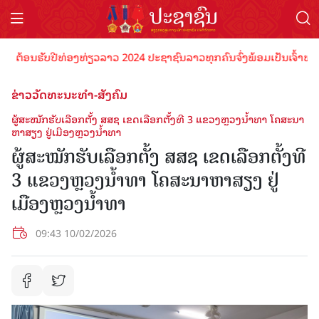
ຕ້ອນຮັບປີທ່ອງທ່ຽວລາວ 2024 ປະຊາຊົນລາວທຸກຄົນຈົ່ງພ້ອມເປັນເຈົ້າພາບທີ່ດ
ຂ່າວວັດທະນະທຳ-ສັງຄົມ
ຜູ້ສະໝັກຮັບເລືອກຕັ້ງ ສສຊ ເຂດເລືອກຕັ້ງທີ 3 ແຂວງຫຼວງນໍ້າທາ ໂຄສະນາ
ຫາສຽງ ຢູ່ເມືອງຫຼວງນໍ້າທາ
ຜູ້ສະໝັກຮັບເລືອກຕັ້ງ ສສຊ ເຂດເລືອກຕັ້ງທີ
3 ແຂວງຫຼວງນໍ້າທາ ໂຄສະນາຫາສຽງ ຢູ່
ເມືອງຫຼວງນໍ້າທາ
09:43 10/02/2026