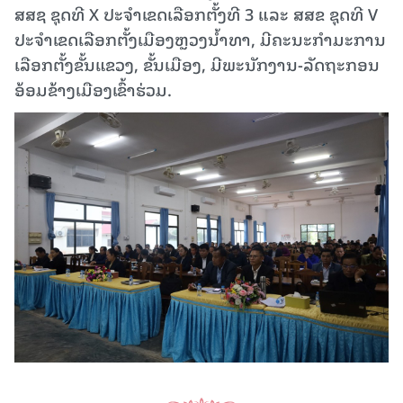
ສສຊ ຊຸດທີ X ປະຈໍາເຂດເລືອກຕັ້ງທີ 3 ແລະ ສສຂ ຊຸດທີ V
ປະຈໍາເຂດເລືອກຕັ້ງເມືອງຫຼວງນໍ້າທາ, ມີຄະນະກຳມະການ
ເລືອກຕັ້ງຂັ້ນແຂວງ, ຂັ້ນເມືອງ, ມີພະນັກງານ-ລັດຖະກອນ
ອ້ອມຂ້າງເມືອງເຂົ້າຮ່ວມ.