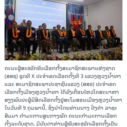
ຄະນະຜູ້ສະໝັກຮັບເລືອກຕັ້ງສະມາຊິກສະພາແຫ່ງຊາດ
(ສສຊ) ຊຸດທີ X ປະຈຳເຂດເລືອກຕັ້ງທີ 3 ແຂວງຫຼວງນໍ້າທາ
ແລະ ສະມາຊິກສະພາປະຊາຊົນແຂວງ (ສສຂ) ປະຈໍາເຂດ
ເລືອກຕັ້ງເມືອງຫຼວງນໍ້າທາ ໄດ້ລົງເຄື່ອນໄຫວໂຄສະນາຫາ
ສຽງພົບປະຜູ້ມີສິດເລືອກຕັ້ງຢູ່ສະໂມສອນເມືອງຫຼວງນໍ້າທາ
ໃນວັນທີ 9 ກຸມພານີ້, ຊຶ່ງນໍາໂດຍທ່ານນາງ ປິ່ງຄໍາ ລາຊະ
ສີມມາ ກໍາມະການສູນກາງພັກ ຄະນະກໍາມະການເລືອກ
ຕັ້ງລະດັບຊາດ, ມີບັນດາທ່ານຜູ້ຮັບສະໝັກເລືອກຕັ້ງເປັນ