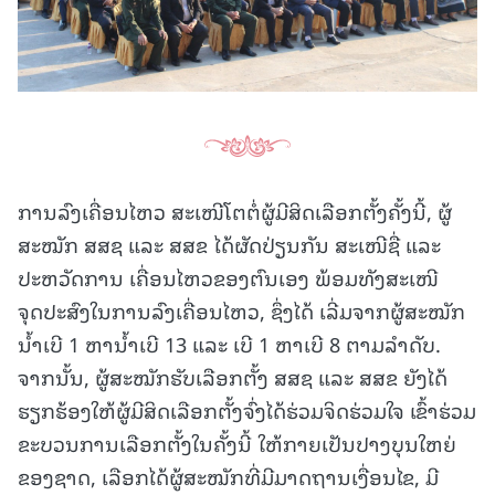
ການລົງເຄື່ອນໄຫວ ສະເໜີໂຕຕໍ່ຜູ້ມີສິດເລືອກຕັ້ງຄັ້ງນີ້, ຜູ້
ສະໝັກ ສສຊ ແລະ ສສຂ ໄດ້ຜັດປ່ຽນກັນ ສະເໜີຊື່ ແລະ
ປະຫວັດການ ເຄື່ອນໄຫວຂອງຕົນເອງ ພ້ອມທັງສະເໜີ
ຈຸດປະສົງໃນການລົງເຄື່ອນໄຫວ, ຊຶ່ງໄດ້ ເລີ່ມຈາກຜູ້ສະໝັກ
ນໍ້າເບີ 1 ຫານໍ້າເບີ 13 ແລະ ເບີ 1 ຫາເບີ 8 ຕາມລໍາດັບ.
ຈາກນັ້ນ, ຜູ້ສະໝັກຮັບເລືອກຕັ້ງ ສສຊ ແລະ ສສຂ ຍັງໄດ້
ຮຽກຮ້ອງໃຫ້ຜູ້ມີສິດເລືອກຕັ້ງຈົ່ງໄດ້ຮ່ວມຈິດຮ່ວມໃຈ ເຂົ້າຮ່ວມ
ຂະບວນການເລືອກຕັ້ງໃນຄັ້ງນີ້ ໃຫ້ກາຍເປັນປາງບຸນໃຫຍ່
ຂອງຊາດ, ເລືອກໄດ້ຜູ້ສະໝັກທີ່ມີມາດຖານເງື່ອນໄຂ, ມີ