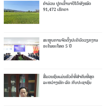
ຄໍາມ່ວນ ປູກເຂົ້ານາປີໄດ້ທັງໝົດ
91,472 ເຮັກຕາ
ສະຫຼຸບການຈັດຕັ້ງປະຕິບັດວຽກງານ
ອະໄພຍະໂທດ 5 ປີ
ສື່ມວນຊົນແມ່ນຂົວຕໍ່ທີ່ສໍາຄັນທີ່ສຸດ
ລະຫວ່າງພັກ-ລັດ ກັບປະຊາຊົນ