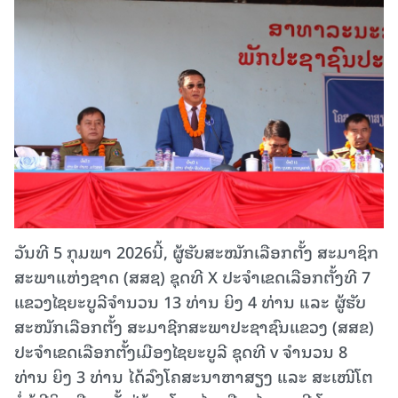
ວັນທີ 5 ກຸມພາ 2026ນີ້, ຜູ້ຮັບສະໝັກເລືອກຕັ້ງ ສະມາຊິກ
ສະພາແຫ່ງຊາດ (ສສຊ) ຊຸດທີ X ປະຈຳເຂດເລືອກຕັ້ງທີ 7
ແຂວງໄຊຍະບູລີຈໍານວນ 13 ທ່ານ ຍິງ 4 ທ່ານ ແລະ ຜູ້ຮັບ
ສະໜັກເລືອກຕັ້ງ ສະມາຊີກສະພາປະຊາຊົນແຂວງ (ສສຂ)
ປະຈຳເຂດເລືອກຕັ້ງເມືອງໄຊຍະບູລີ ຊຸດທີ v ຈຳນວນ 8
ທ່ານ ຍິງ 3 ທ່ານ ໄດ້ລົງໂຄສະນາຫາສຽງ ແລະ ສະເໜີໂຕ