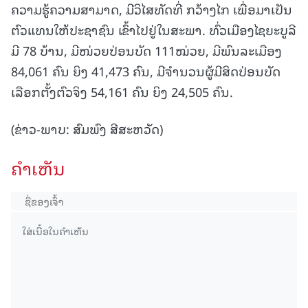
ຄວາມຮູ້ຄວາມສາມາດ, ມີວິໄສທັດທີ່ ກວ້າງໄກ ເພື່ອມາເປັນ
ຕົວແທນໃຫ້ປະຊາຊົນ ເຂົ້າໄປຢູ່ໃນສະພາ. ທົ່ວເມືອງໄຊຍະບູລີ
ມີ 78 ບ້ານ, ມີໜ່ວຍປ່ອນບັດ 111ໝ່ວຍ, ມີພົນລະເມືອງ
84,061 ຄົນ ຍິງ 41,473 ຄົນ, ມີຈໍານວນຜູ້ມີສິດປ່ອນບັດ
ເລືອກຕັ້ງຕົວຈິງ 54,161 ຄົນ ຍິງ 24,505 ຄົນ.
(ຂ່າວ-ພາບ: ສົມພົງ ສີສະຫວັດ)
ຄໍາເຫັນ