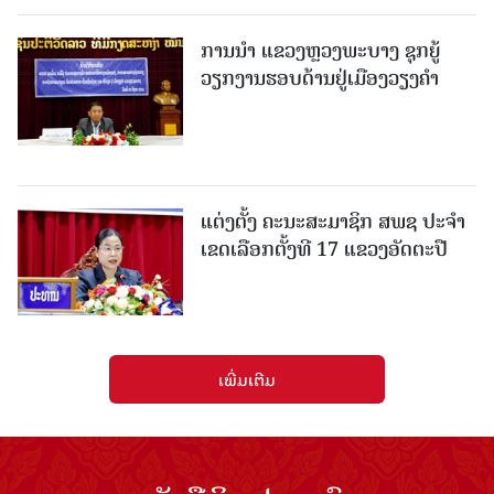
ການນຳ ແຂວງຫຼວງພະບາງ ຊຸກຍູ້
ວຽກງານຮອບດ້ານຢູ່ເມືອງວຽງຄໍາ
ແຕ່ງຕັ້ງ ຄະນະສະມາຊິກ ສພຊ ປະຈຳ
ເຂດເລືອກຕັ້ງທີ 17 ແຂວງອັດຕະປື
ເພີ່ມເຕີມ