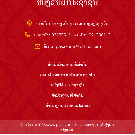
ໜັງສືພິມປະຊາຊົນ
ຖະໜົນກຳແພງເມືອງ ນະຄອນຫຼວງວຽງຈັນ
ໂທລະສັບ: 021336111 - ແຟັກ: 021336113
ອີເມວ:
pasaxonn@yahoo.com
ສຳ​ນັກ​ຂ່າວ​ສານ​ທີ່​ສຳ​ຄັນ​
ຄະນະໂຄສະນາອົບຮົມ​ສູນ​ກາງ​ພັກ
ໜັງສືພິມ ປະ​ຊາ​ຊົນ
ສຳ​ນັກ​ງານ​ທີ່​ສຳ​ຄັນ
ສຳ​ນັກ​ງານ​ປະ​ທານ​ປະ​ເທດ
ລິຂະສິດ ©2026 www.pasaxon.org.la. ສະຫງວນໄວ້ເຊິງສິດ
ທັງຫມົດ