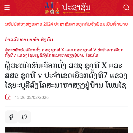
ຮັບປີທ່ອງທ່ຽວລາວ 2024 ປະຊາຊົນລາວທຸກຄົນຈົ່ງພ້ອມເປັນເຈົ້າພາບທີ່ດີ ຕ້
ຂ່າວວັດທະນະທຳ-ສັງຄົມ
ຜູ້ສະໝັກຮັບເລືອກຕັ້ງ ສສຊ ຊຸດທີ X ແລະ ສສຂ ຊຸດທີ V ປະຈຳເຂດເລືອກ
ຕັ້ງທີ7 ແຂວງໄຊຍະບູລີລົງໂຄສະນາຫາສຽງຢູ່ບ້ານ ໂພນໄຊ
ຜູ້ສະໝັກຮັບເລືອກຕັ້ງ ສສຊ ຊຸດທີ X ແລະ
ສສຂ ຊຸດທີ v ປະຈຳເຂດເລືອກຕັ້ງທີ7 ແຂວງ
ໄຊຍະບູລີລົງໂຄສະນາຫາສຽງຢູ່ບ້ານ ໂພນໄຊ
15:26 05/02/2026