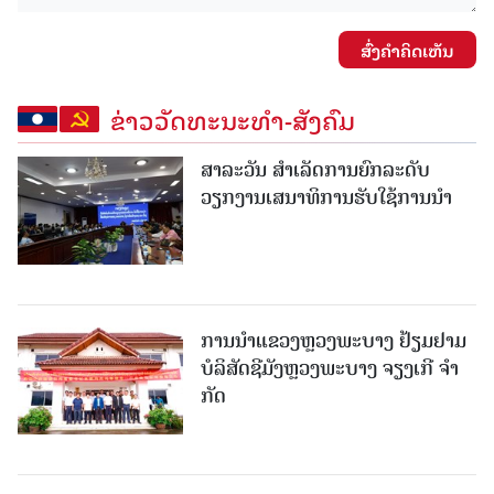
ສົ່ງຄໍາຄິດເຫັນ
ຂ່າວວັດທະນະທຳ-ສັງຄົມ
ສາລະວັນ ສໍາເລັດການຍົກລະດັບ
ວຽກງານເສນາທິການຮັບໃຊ້ການນໍາ
ການນຳແຂວງຫຼວງພະບາງ ຢ້ຽມ​ຢາມ
ບໍ​ລິ​ສັດຊີມັງຫຼວງພະບາງ ຈຽງເກີ ຈໍາ
ກັດ