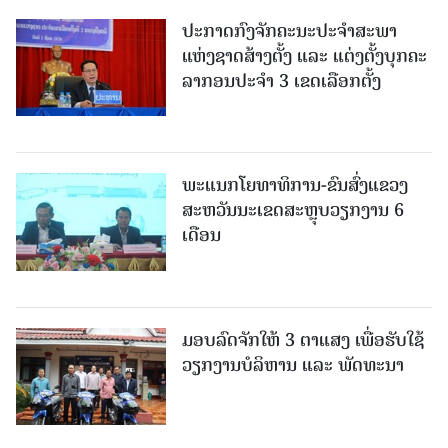
ປະກາດກົງຈັກຄະນະປະຈໍາສະພາ
ແຫ່ງຊາດສ້າງຕັ້ງ ແລະ ແຕ່ງຕັ້ງບຸກຄະ
ລາກອນປະຈໍາ 3 ເຂດເລືອກຕັ້ງ
ພະແນກໂຍທາທິການ-ຂົນສົ່ງແຂວງ
ສະຫວັນນະເຂດສະຫຼຸບວຽກງານ 6
ເດືອນ
ມອບລົດຈັກໃຫ້ 3 ຕາແສງ ເພື່ອຮັບໃຊ້
ວຽກງານບໍລິຫານ ແລະ ພັດທະນາ