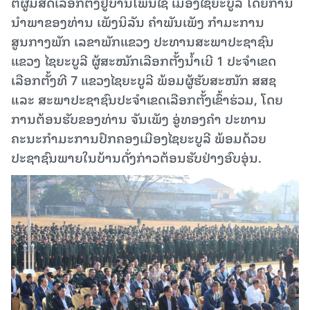
ຕໍ່ຜູ້ມີສິດເລືອກຕັ້ງຢູ່ບ້ານໂພນໄຊ ເມືອງໄຊຍະບູລີ ໂດຍການ
ນໍາພາຂອງທ່ານ ເພັງນິລັນ ຄຳພັນເພັງ ກຳມະການ
ສູນກາງພັກ ເລຂາພັກແຂວງ ປະທານສະພາປະຊາຊົນ
ແຂວງ ໄຊຍະບູລີ ຜູ້ສະໝັກເລືອກຕັ້ງນໍ້າເບີ 1 ປະຈຳເຂດ
ເລືອກຕັ້ງທີ 7 ແຂວງໄຊຍະບູລີ ພ້ອມຜູ້ຮັບສະໜັກ ສສຊ
ແລະ ສະພາປະຊາຊົນປະຈຳເຂດເລືອກຕັ້ງເຂົ້າຮ່ວມ, ໂດຍ
ການຕ້ອນຮັບຂອງທ່ານ ຈັນເພັງ ອູ່ທອງຄຳ ປະທານ
ຄະນະກຳມະການປົກຄອງເມືອງໄຊຍະບູລີ ພ້ອມດ້ວຍ
ປະຊາຊົນພາຍໃນບ້ານດັ່ງກ່າວຕ້ອນຮັບຢ່າງອົບອຸ່ນ.