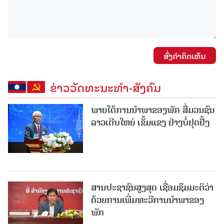
ສົ່ງຄໍາຄິດເຫັນ
ຂ່າວວັດທະນະທຳ-ສັງຄົມ
ພາຍໃຕ້ການນໍາພາຂອງພັກ ສື່ມວນຊົນ
ລາວເຕີບໃຫຍ່ ເຂັ້ມແຂງ ຢ່າງບໍ່ຢຸດຢັ້ງ
ສານປະຊາຊົນສູງສຸດ ເຊື່ອມຊຶມມະຕິວ່າ
ດ້ວຍການເພີ່ມທະວີການນຳພາຂອງ
ພັກ