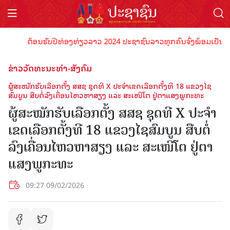
ຕ້ອນຮັບປີທ່ອງທ່ຽວລາວ 2024 ປະຊາຊົນລາວທຸກຄົນຈົ່ງພ້ອມເປັນເຈົ້າພາບ
ຂ່າວວັດທະນະທຳ-ສັງຄົມ
ຜູ້ສະໝັກຮັບເລືອກຕັ້ງ ສສຊ ຊຸດທີ X ປະຈໍາເຂດເລືອກຕັ້ງທີ 18 ແຂວງໄຊ
ສົມບູນ ສືບຕໍ່ລົງເຄື່ອນໄຫວຫາສຽງ ແລະ ສະເໜີໂຕ ຢູ່ຕາແສງພູກະທະ
ຜູ້ສະໝັກຮັບເລືອກຕັ້ງ ສສຊ ຊຸດທີ X ປະຈໍາ
ເຂດເລືອກຕັ້ງທີ 18 ແຂວງໄຊສົມບູນ ສືບຕໍ່
ລົງເຄື່ອນໄຫວຫາສຽງ ແລະ ສະເໜີໂຕ ຢູ່ຕາ
ແສງພູກະທະ
09:27 09/02/2026