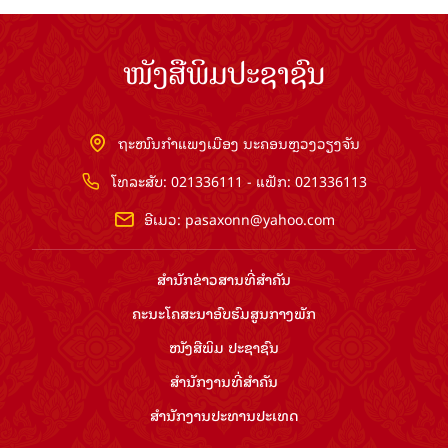
ໜັງສືພິມປະຊາຊົນ
ຖະໜົນກຳແພງເມືອງ ນະຄອນຫຼວງວຽງຈັນ
ໂທລະສັບ: 021336111 - ແຟັກ: 021336113
ອີເມວ:
pasaxonn@yahoo.com
ສຳ​ນັກ​ຂ່າວ​ສານ​ທີ່​ສຳ​ຄັນ​
ຄະນະໂຄສະນາອົບຮົມ​ສູນ​ກາງ​ພັກ
ໜັງສືພິມ ປະ​ຊາ​ຊົນ
ສຳ​ນັກ​ງານ​ທີ່​ສຳ​ຄັນ
ສຳ​ນັກ​ງານ​ປະ​ທານ​ປະ​ເທດ