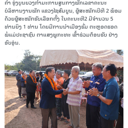
ຄໍາ ຮຸ່ງບຸນຍວງກໍາມະການສູນກາງພັກເລຂາຄະນະ
ບໍລິຫານງານພັກ ແຂວງໄຊສົມບູນ, ຜູ້ສະໝັກເບີທີ 2 ພ້ອມ
ດ້ວຍຜູ້ສະໝັກຮັບເລືອກຕັ້ງ ໃນຄະນະທີ2 ມີຈໍານວນ 5
ທ່ານຍິງ 1 ທ່ານ ໂດຍມີການນໍາເມືອງຮົ່ມ ຕະຫຼອດຮອດ
ພໍ່ແມ່ປະຊາຊົນ ຕາແສງພູກະທະ ເຂົ້າຮ່ວມຕ້ອນຮັບ ຢ່າງ
ອົບອຸ່ນ.