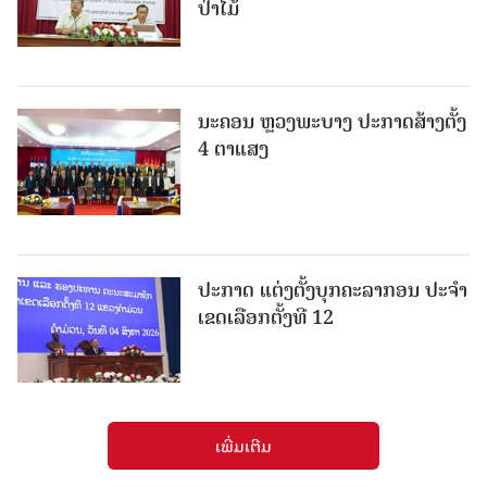
ປ່າໄມ້
ນະຄອນ ຫຼວງພະບາງ ປະ​ກາດ​ສ້າງ​ຕັ້ງ
4 ຕາແສງ
ປະກາດ ແຕ່ງຕັ້ງບຸກຄະລາກອນ ປະຈໍາ
ເຂດເລືອກຕັ້ງທີ 12
ເພີ່ມເຕີມ