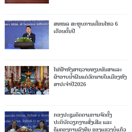
ສທໜລ ສະຫຼຸບການເຄື່ອນໄຫວ 6
ເດືອນຕົ້ນປີ
ໄຟຟ້າຫົງສາຖວາຍທຽນພັນສາແລະ
ຜ້າອາບນໍ້າຝົນແດ່ວັດພາຍໃນເມືອງຫົງ
ສາປະຈໍາປີ2026
ກອງປະຊຸມຕິດຕາມການຈັດຕັ້ງ
ປະຕິບັດວຽກງານສົ່ງເສີມ ແລະ
ຄຸ້ມຄອງການລົງທຶນ ຂອງແຂວງບໍ່ແກ້ວ