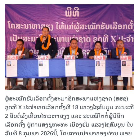
ຜູ້ສະໝັກຮັບເລືອກຕັ້ງສະມາຊິກສະພາແຫ່ງຊາດ (ສສຊ)
ຊຸດທີ X ປະຈໍາເຂດເລືອກຕັ້ງທີ 18 ແຂວງໄຊສົມບູນ ຄະນະທີ
2 ສືບຕໍ່ລົງເຄື່ອນໄຫວຫາສຽງ ແລະ ສະເໜີໂຕຕໍ່ຜູ້ມີສິດ
ເລືອກຕັ້ງ ຢູ່ຕາແສງພູກະທະ ເມືອງຮົ່ມ ແຂວງໄຊສົມບູນ ໃນ
ວັນທີ 8 ກຸມພາ 2026ນີ້, ໂດຍການນໍາພາຂອງທ່ານ ພອຍ