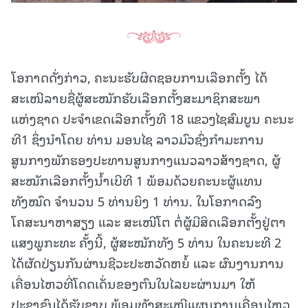
ໂອກາດດັ່ງກ່າວ, ຄະນະຮັບຜິດຊອບການເລືອກຕັ້ງ ໄດ້
ສະເໜີລາຍຊື່ຜູ້ສະໝັກຮັບເລືອກຕັ້ງສະມາຊິກສະພາ
ແຫ່ງຊາດ ປະຈໍາເຂດເລືອກຕັ້ງທີ 18 ແຂວງໄຊສົມບູນ ຄະນະ
ທີ1 ຊຶ່ງນໍາໂດຍ ທ່ານ ມອນໄຊ ລາວມົວຊົ່ງກໍາມະການ
ສູນກາງພັກຮອງປະທານສູນກາງແນວລາວສ້າງຊາດ, ຜູ້
ສະໝັກເລືອກຕັ້ງນໍ້າເບີທີ 1 ພ້ອມດ້ວຍຄະນະຜູ້ແທນ
ທັງໝົດ ຈໍານວນ 5 ທ່ານຍິງ 1 ທ່ານ. ໃນໂອກາດລົງ
ໂຄສະນາຫາສຽງ ແລະ ສະເໜີໂຕ ຕໍ່ຜູ້ມີສິດເລືອກຕັ້ງຢູ່ຕາ
ແສງພູກະທະ ຄັ້ງນີ້, ຜູ້ສະໝັກທັງ 5 ທ່ານ ໃນຄະນະທີ 2
ໄດ້ຜັດປ່ຽນກັນຜ່ານຊີວະປະຫວັດຫຍໍ້ ແລະ ຜົນງານການ
ເຄື່ອນໄຫວທີ່ໂດດເດັ່ນຂອງຕົນໃນໄລຍະຜ່ານມາ ໃຫ້
ປະຊາຊົນໄດ້ຮັບຊາບ ພ້ອມທັງສະເໜີແຜນການເຄື່ອນໄຫວ