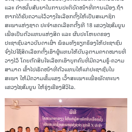
ແລະ ຄໍາໝັ້ນສັນຍາໃນການປະຕິບັດໜ້າທີ່ການເມືອງ.ຖ້າ
ຫາກໄດ້ຮັບຄວາມໄວ້ວາງໃຈເລືອກຕັ້ງໃຫ້ເປັນສະມາຊິກ
ສະພາແຫ່ງຊາດ ປະຈໍາເຂດເລືອກຕັ້ງທີ 18 ແຂວງໄຊສົມບູນ
ເພື່ອເປັນຕົວແທນແຫ່ງສິດ ແລະ ຜົນປະໂຫຍດຂອງ
ປະຊາຊົນລາວບັນດາເຜົ່າ ພ້ອມທັງຮຽກຮ້ອງໃຫ້ປະຊາຊົນ
ຈົ່ງໄປໃຊ້ສິດເລືອກຕັ້ງເອົາຜູ້ແທນໃຫ້ບັນລຸຕາມຄາດໝາຍທີ່
ວາງໄວ້ ໂດຍຕັດສິນໃຈເລືອກເອົາບຸກຄົນທີ່ມີຄວາມຮູ້-ຄວາມ
ສາມາດ ເຂົ້າໄປເຮັດໜ້າທີ່ຕົວແທນໃຫ້ແກ່ປະຊາຊົນໃນ
ສະພາ ໃຫ້ມີຄວາມເຂັ້ມແຂງ ເວົ້າສະເພາະເພື່ອພັດທະນາ
ແຂວງໄຊສົມບູນ ໃຫ້ຮຸ່ງເຮືອງສີວິໄລ.