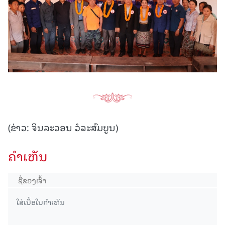
(ຂ່າວ: ຈິນລະວອນ ວໍລະສົມບູນ)
ຄໍາເຫັນ