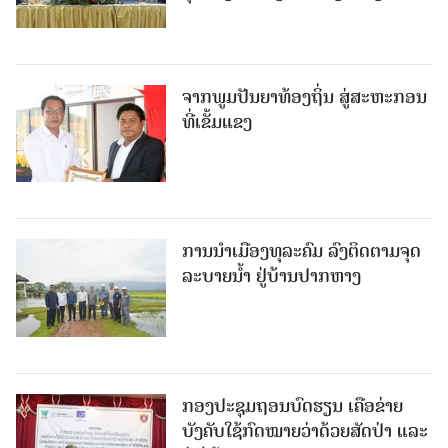
ຈາກພູມປັນຍາທ້ອງຖິ່ນ ສູ່ສະຫະກອນ
ທີ່ເຂັ້ມແຂງ
ການນໍາເມືອງທຸລະຄົມ ລົງຕິດຕາມຈຸດ
ລະບາຍນໍ້າ ຢູ່ບ້ານປາກຫາງ
ກອງປະຊຸມຖອນບົດຮຽນ ເຄືອຂ່າຍ
ບັງຄັບໃຊ້ກົດໝາຍວ່າດ້ວຍສັດປ່າ ແລະ