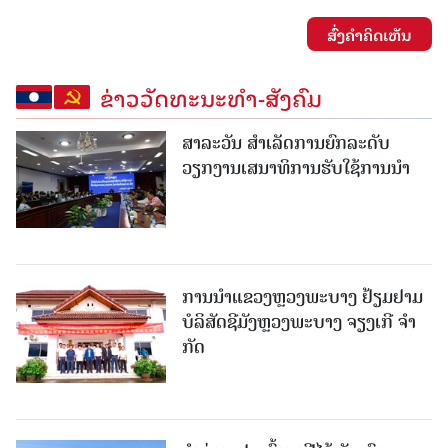
ສົ່ງຄໍາຄິດເຫັນ
ຂ່າວວັດທະນະທຳ-ສັງຄົມ
ສາລະວັນ ສໍາເລັດການຍົກລະດັບ
ວຽກງານເສນາທິການຮັບໃຊ້ການນໍາ
ການນຳແຂວງຫຼວງພະບາງ ຢ້ຽມ​ຢາມ
ບໍ​ລິ​ສັດຊີມັງຫຼວງພະບາງ ຈຽງເກີ ຈໍາ
ກັດ