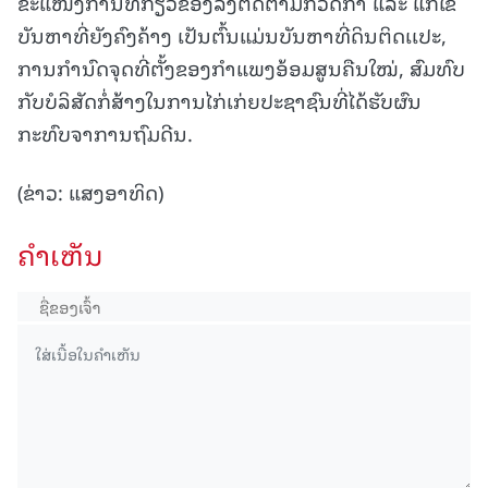
ຂະແໜງການທີ່ກ່ຽວຂ້ອງລົງຕິດຕາມກວດກາ ແລະ ແກ້ໄຂ
ບັນຫາທີ່ຍັງຄົງຄ້າງ ເປັນຕົ້ນແມ່ນບັນຫາທີ່ດິນຕິດເເປະ,
ການກຳນົດຈຸດທີ່ຕັ້ງຂອງກຳແພງອ້ອມສູນຄືນໃໝ່, ສົມທົບ
ກັບບໍລິສັດກໍ່ສ້າງໃນການໄກ່ເກ່ຍປະຊາຊົນທີ່ໄດ້ຮັບຜົນ
ກະທົບຈາການຖົມດີນ.
(ຂ່າວ: ແສງອາທິດ)
ຄໍາເຫັນ