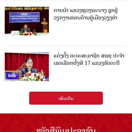
ການນຳ ແຂວງຫຼວງພະບາງ ຊຸກຍູ້
ວຽກງານຮອບດ້ານຢູ່ເມືອງວຽງຄໍາ
ແຕ່ງຕັ້ງ ຄະນະສະມາຊິກ ສພຊ ປະຈຳ
ເຂດເລືອກຕັ້ງທີ 17 ແຂວງອັດຕະປື
ເພີ່ມເຕີມ
ໜັງສືພິມປະຊາຊົນ