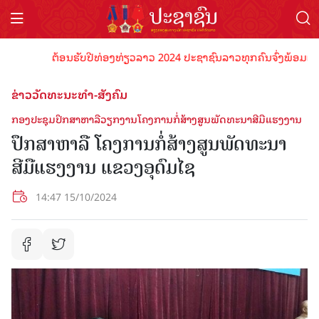
ຕ້ອນຮັບປີທ່ອງທ່ຽວລາວ 2024 ປະຊາຊົນລາວທຸກຄົນຈົ່ງພ້ອມເປັນເຈົ້
ຂ່າວວັດທະນະທຳ-ສັງຄົມ
ກອງປະຊຸມປຶກສາຫາລືວຽກງານໂຄງການກໍ່ສ້າງສູນພັດທະນາສີມືແຮງງານ
ປຶກສາຫາລື ໂຄງການກໍ່ສ້າງສູນພັດທະນາ
ສີມືແຮງງານ ແຂວງອຸດົມໄຊ
14:47 15/10/2024