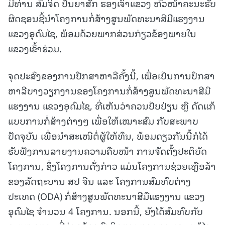
ມີທ່ານ ສົມຈິດ ປັນຍາສັກ ຮອງເຈົ້າແຂວງ ຫົວໜ້າຄະນະຮັບ
ຜິດຊອນຊີ້ນໍາໂຄງການກໍ່ສ້າງສູນພັດທະນາສີມືແຮງງານ
ແຂວງອຸດົມໄຊ, ພ້ອມດ້ວຍພາກສ່ວນກ່ຽວຂ້ອງພາຍໃນ
ແຂວງເຂົ້າຮ່ວມ.
ຈຸດປະສົງຂອງການປືກສາຫາລືຄັ້ງນີ້, ເພື່ອເປັນການປຶກສາ
ຫາລືບາງວຽກງານຂອງໂຄງການກໍ່ສ້າງສູນພັດທະນາສີມື
ແຮງງານ ແຂວງອຸດົມໄຊ, ທີ່ເຫັນວ່າຄວນປັບປ່ຽນ ຫຼື ດັດແກ້
ແບບການກໍ່ສ້າງຕ່າງໆ ເພື່ອໃຫ້ເໝາະສົມ ກັບສະພາບ
ປັດຈຸບັນ ເພື່ອນຳສະເໜີຕໍ່ຜູ້ໃຫ້ທຶນ, ພ້ອມດຽວກັນນີ້ກໍໄດ້
ຮັບຟັງການລາຍງານຄວາມຄືບໜ້າ ການຈັດຕັ້ງປະຕິບັດ
ໂຄງການ, ຊຶ່ງໂຄງການດັ່ງກ່າວ ແມ່ນໂຄງການຊ່ວຍເຫຼືອລ້າ
ຂອງລັດຖະບານ ສປ ຈີນ ແລະ ໂຄງການສົມທົບຕ່າງ
ປະເທດ (ODA) ກໍ່ສ້າງສູນພັດທະນາສີມືແຮງງານ ແຂວງ
ອຸດົມໄຊ ຈໍານວນ 4 ໂຄງການ. ນອກນີ້, ຍັງໄດ້ສົມທົບກັບ