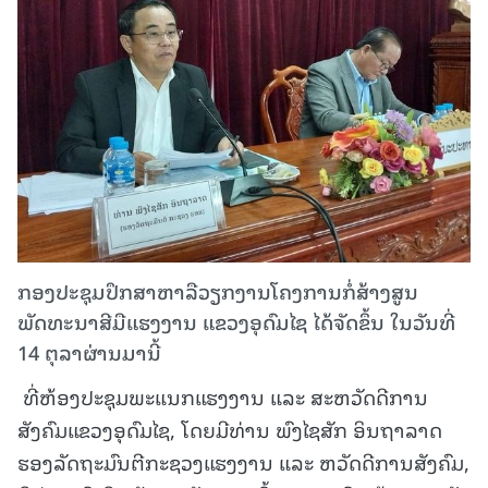
ກອງປະຊຸມປຶກສາຫາລືວຽກງານໂຄງການກໍ່ສ້າງສູນ
ພັດທະນາສີມືແຮງງານ ແຂວງອຸດົມໄຊ ໄດ້ຈັດຂຶ້ນ ໃນວັນທີ່
14 ຕຸລາຜ່ານມານີ້
ທີ່ຫ້ອງປະຊຸມພະແນກແຮງງານ ແລະ ສະຫວັດດີການ
ສັງຄົມແຂວງອຸດົມໄຊ, ໂດຍມີທ່ານ ພົງໄຊສັກ ອິນຖາລາດ
ຮອງລັດຖະມົນຕີກະຊວງແຮງງານ ແລະ ຫວັດດີການສັງຄົມ,