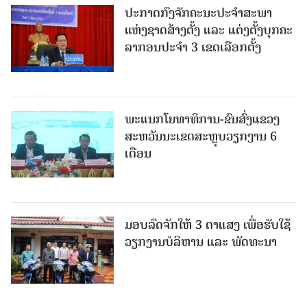
ປະກາດກົງຈັກຄະນະປະຈໍາສະພາ
ແຫ່ງຊາດສ້າງຕັ້ງ ແລະ ແຕ່ງຕັ້ງບຸກຄະ
ລາກອນປະຈໍາ 3 ເຂດເລືອກຕັ້ງ
ພະແນກໂຍທາທິການ-ຂົນສົ່ງແຂວງ
ສະຫວັນນະເຂດສະຫຼຸບວຽກງານ 6
ເດືອນ
ມອບລົດຈັກໃຫ້ 3 ຕາແສງ ເພື່ອຮັບໃຊ້
ວຽກງານບໍລິຫານ ແລະ ພັດທະນາ