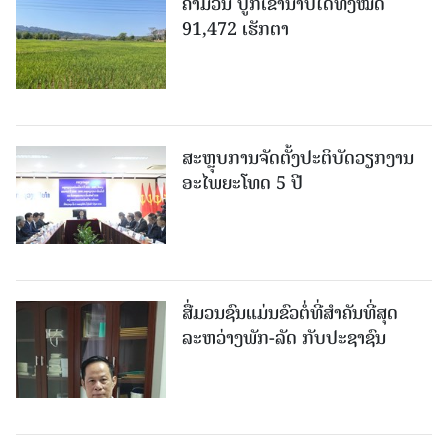
ຄໍາມ່ວນ ປູກເຂົ້ານາປີໄດ້ທັງໝົດ
91,472 ເຮັກຕາ
ສະຫຼຸບການຈັດຕັ້ງປະຕິບັດວຽກງານ
ອະໄພຍະໂທດ 5 ປີ
ສື່ມວນຊົນແມ່ນຂົວຕໍ່ທີ່ສໍາຄັນທີ່ສຸດ
ລະຫວ່າງພັກ-ລັດ ກັບປະຊາຊົນ