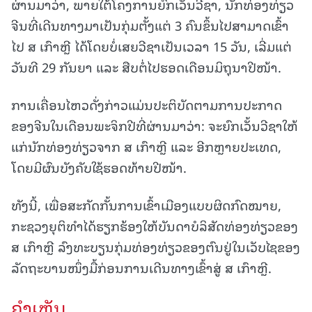
ຜ່ານມາວ່າ, ພາຍໃຕ້ໂຄງການຍົກເວັ້ນວີຊາ, ນັກທ່ອງທ່ຽວ
ຈີນທີ່ເດີນທາງມາເປັນກຸ່ມຕັ້ງແຕ່ 3 ຄົນຂຶ້ນໄປສາມາດເຂົ້າ
ໄປ ສ ເກົາຫຼີ ໄດ້ໂດຍບໍ່ເສຍວີຊາເປັນເວລາ 15 ວັນ, ເລີ່ມແຕ່
ວັນທີ 29 ກັນຍາ ແລະ ສືບຕໍ່ໄປຮອດເດືອນມິຖຸນາປີໜ້າ.
ການເຄື່ອນໄຫວດັ່ງກ່າວແມ່ນປະຕິບັດຕາມການປະກາດ
ຂອງຈີນໃນເດືອນພະຈິກປີທີ່ຜ່ານມາວ່າ: ຈະຍົກເວັ້ນວີຊາໃຫ້
ແກ່ນັກທ່ອງທ່ຽວຈາກ ສ ເກົາຫຼີ ແລະ ອີກຫຼາຍປະເທດ,
ໂດຍມີຜົນບັງຄັບໃຊ້ຮອດທ້າຍປີໜ້າ.
ທັງນີ້, ເພື່ອສະກັດກັ້ນການເຂົ້າເມືອງແບບຜິດກົດໝາຍ,
ກະຊວງຍຸຕິທຳໄດ້ຮຽກຮ້ອງໃຫ້ບັນດາບໍລິສັດທ່ອງທ່ຽວຂອງ
ສ ເກົາຫຼີ ລົງທະບຽນກຸ່ມທ່ອງທ່ຽວຂອງຕົນຢູ່ໃນເວັບໄຊຂອງ
ລັດຖະບານໜຶ່ງມື້ກ່ອນການເດີນທາງເຂົ້າສູ່ ສ ເກົາຫຼີ.
ຄໍາເຫັນ