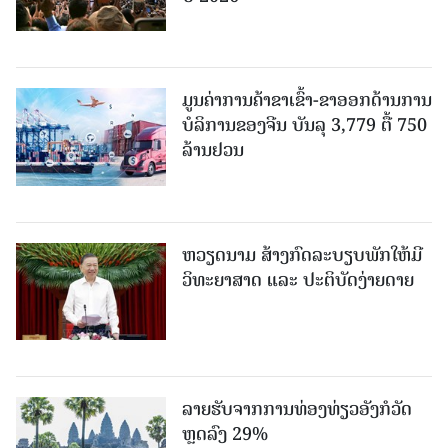
ມູນຄ່າການຄ້າຂາເຂົ້າ-ຂາອອກດ້ານການ
ບໍລິການຂອງຈີນ ບັນລຸ 3,779 ຕື້ 750
ລ້ານຢວນ
ຫວຽດນາມ ສ້າງກົດລະບຽບພັກໃຫ້ມີ
ວິທະຍາສາດ ແລະ ປະຕິບັດງ່າຍດາຍ
ລາຍຮັບຈາກການທ່ອງທ່ຽວອັງກໍວັດ
ຫຼດລົງ 29%