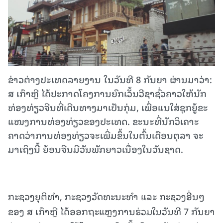
ຂ່າວຕ່າງປະເທດລາຍງານ ໃນວັນທີ 8 ກັນຍາ ຜ່ານມາວ່າ:
ສ ເກົາຫຼີ​ ໄດ້​ປະກາດ​ໂຄງການ​ຍົກ​ເວັ້ນວີ​ຊາ​ຊົ່ວຄາວ​ໃຫ້​ນັກ​
ທ່ອງ​ທ່ຽວ​ຈີນ​ທີ່​ເດີນທາງມາ​ເປັນ​ກຸ່ມ, ​ເພື່ອ​ແນ​ໃສ່​ຊຸກຍູ້​ຂະ​
ແໜງ​ການທ່ອງທ່ຽວ​ຂອງ​ປະ​ເທດ. ຂະນະທີ່ນັກ​ວິ​ເຄາະ​
ຄາດ​ວ່າ​ການ​ທ່ອງ​ທ່ຽວ​ຈະ​ເພີ່ມ​ຂຶ້ນ​ໃນ​ຕົ້ນ​ເດືອນ​ຕຸລາ ຈະ
ມາເຖິງນີ້ ​ຍ້ອນຈີນມີ​ວັນ​ພັກຍາວເນື່ອງໃນ​ວັນ​ຊາດ​​.
ກະຊວງຍຸຕິທຳ, ກະຊວງວັດທະນະທຳ ແລະ ກະຊວງອື່ນໆ
ຂອງ ສ ເກົາຫຼີ ໄດ້ອອກຖະແຫຼງການຮ່ວມໃນວັນທີ 7 ກັນຍາ