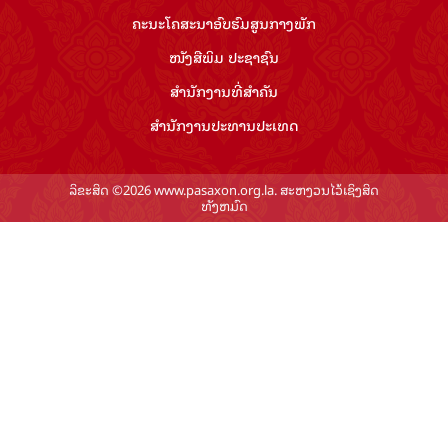
ຄະນະໂຄສະນາອົບຮົມ​ສູນ​ກາງ​ພັກ
ໜັງສືພິມ ປະ​ຊາ​ຊົນ
ສຳ​ນັກ​ງານ​ທີ່​ສຳ​ຄັນ
ສຳ​ນັກ​ງານ​ປະ​ທານ​ປະ​ເທດ
ລິຂະສິດ ©2026 www.pasaxon.org.la. ສະຫງວນໄວ້ເຊິງສິດ
ທັງຫມົດ