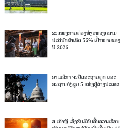
ຂະ​ແໜງ​ການ​ທ່ອງ​ທ່ຽວຫວຽດນາມ ​
ປະ​ຕິ​ບັດ​ສຳ​ເລັດ 56% ເປົ້າ​ໝາຍຂອງ
ປີ 2026
ອາເມຣິກາ ຈະປິດສະຖານທູດ ແ​ລະ
ສະຖານກົງສູນ 5 ແຫ່ງ​ຢູ່​ຕ່າງ​ປະ​ເທດ
ສ ເກົາຫຼີ ເລັ່ງຮັບມືກັບຄື້ນຄວາມຮ້ອນ