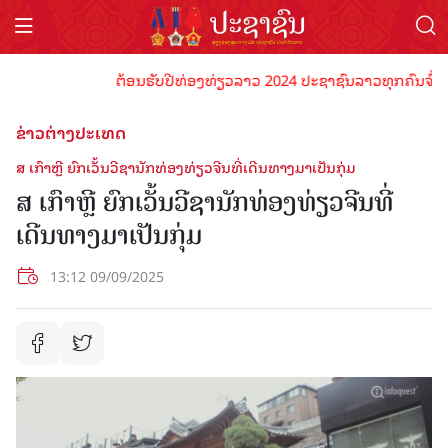
ຕ້ອນຮັບປີທ່ອງທ່ຽວລາວ 2024 ປະຊາຊົນລາວທຸກຄົນຈົ່ງພ້ອມເ
ຂ່າວຕ່າງປະເທດ
ສ ເກົາຫຼີ ຍົກເວັ້ນວີຊານັກທ່ອງທ່ຽວຈີນທີ່ເດີນທາງມາເປັນກຸ່ມ
ສ ເກົາຫຼີ ຍົກເວັ້ນວີຊານັກທ່ອງທ່ຽວຈີນທີ່
ເດີນທາງມາເປັນກຸ່ມ
13:12 09/09/2025