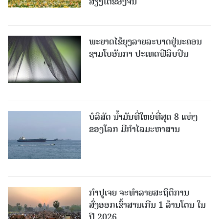
ສ່ຽງໃຕ້ຂອງຈີນ
ພະຍາດໄຂ້ຍຸງລາຍລະບາດຢູ່ນະຄອນ
ຊາມໂບ​ອັນກາ ປະເທດຟີລິບປິນ
ບໍລິສັດ ນ້ຳມັນທີ່ໃຫຍ່ທີ່ສຸດ 8 ແຫ່ງ
ຂອງໂລກ ມີກຳໄລມະຫາສານ
ກຳປູເຈຍ ຈະທຳລາຍສະຖິຕິການ
ສົ່ງອອກເຂົ້າສານເກີນ 1 ລ້ານໂຕນ ໃນ
ປີ 2026