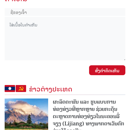
ສົ່ງຄໍາຄິດເຫັນ
ຂ່າວຕ່າງປະເທດ
ຜະລິດຕະພັນ ແລະ ຮູບແບບການ
ທ່ອງທ່ຽວທີ່ຫຼາກຫຼາຍ ຊ່ວຍກະຕຸ້ນ
ຕະຫຼາດການທ່ອງທ່ຽວໃນນະຄອນລີ່
ຈຽງ (Lijiang) ທາງພາກຕາເວັນຕົກ