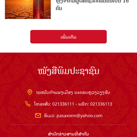
ຫຼັງຈາກມີຜູ້ເສຍຊີວິດເພີ່ມຂຶ້ນເປັນ 16
ຄົນ
ເພີ່ມເຕີມ
ໜັງສືພິມປະຊາຊົນ
ຖະໜົນກຳແພງເມືອງ ນະຄອນຫຼວງວຽງຈັນ
ໂທລະສັບ: 021336111 - ແຟັກ: 021336113
ອີເມວ:
pasaxonn@yahoo.com
ສຳ​ນັກ​ຂ່າວ​ສານ​ທີ່​ສຳ​ຄັນ​