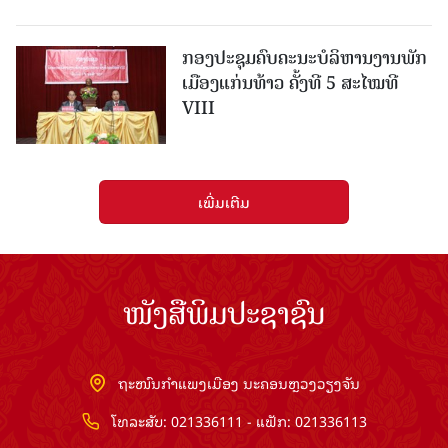
ກອງປະຊຸມຄົບຄະນະບໍລິຫານງານພັກ
ເມືອງແກ່ນ​ທ້າວ ຄັ້ງທີ 5 ສະໄໝທີ
VIII
ເພີ່ມເຕີມ
ໜັງສືພິມປະຊາຊົນ
ຖະໜົນກຳແພງເມືອງ ນະຄອນຫຼວງວຽງຈັນ
ໂທລະສັບ: 021336111 - ແຟັກ: 021336113