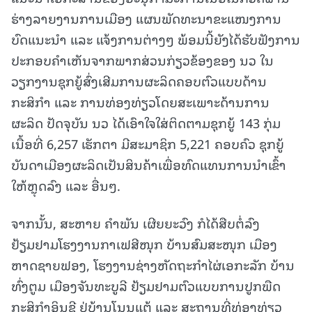
ຮ່າງລາຍງານການເມືອງ ແຜນພັດທະນາຂະແໜງການ
ບົດແນະນໍາ ແລະ ແຈ້ງການຕ່າງໆ ພ້ອມນີ້ຍັງໄດ້ຮັບຟັງການ
ປະກອບຄໍາເຫັນຈາກພາກສ່ວນກ່ຽວຂ້ອງຂອງ ນວ ໃນ
ວຽກງານຊຸກຍູ້ສົ່ງເສີມການຜະລິດຄອບຕົວແບບດ້ານ
ກະສິກຳ ແລະ ການທ່ອງທ່ຽວໂດຍສະເພາະດ້ານການ
ຜະລິດ ປັດຈຸບັນ ນວ ໄດ້ເອົາໃຈໃສ່ຕິດຕາມຊຸກຍູ້ 143 ກຸ່ມ
ເນື້ອທີ່ 6,257 ເຮັກຕາ ມີສະມາຊິກ 5,221 ຄອບຄົວ ຊຸກຍູ້
ບັນດາເມືອງຜະລິດເປັນສິນຄ້າເພື່ອທົດແທນການນໍາເຂົ້າ
ໃຫ້ຫຼຸດລົງ ແລະ ອື່ນໆ.
ຈາກນັ້ນ, ສະຫາຍ ຄຳພັນ ເຜີຍຍະວົງ ກໍໄດ້ສືບຕໍ່ລົງ
ຢ້ຽມຢາມໂຮງງານກາເຟສີໜຸກ ບ້ານສົມສະໜຸກ ເມືອງ
ຫາດຊາຍຟອງ, ໂຮງງານຊ່າງຫັດຖະກຳໄຜ່ເອກະລັກ ບ້ານ
ທົ່ງຕູມ ເມືອງຈັນທະບູລີ ຢ້ຽມຢາມຕົວແບບການປູກພືດ
ກະສິກຳອິນຊີ ຢູ່ບ້ານໂນນແຕ້ ແລະ ສະຖານທີ່ທ່ອງທ່ຽວ