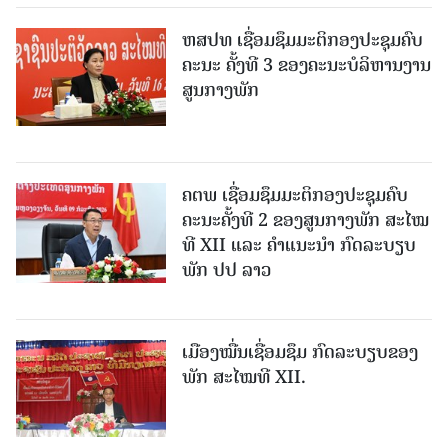
ຫສປທ ເຊື່ອມຊຶມມະຕິກອງປະຊຸມຄົບ
ຄະນະ ຄັ້ງທີ 3 ຂອງຄະນະບໍລິຫານງານ
ສູນກາງພັກ
ຄຕພ ເຊື່ອມຊຶມມະຕິກອງປະຊຸມຄົບ
ຄະນະຄັ້ງທີ 2 ຂອງສູນກາງພັກ ສະໄໝ
ທີ XII ແລະ ຄໍາແນະນໍາ ກົດລະບຽບ
ພັກ ປປ ລາວ
ເມືອງ​ໝື່ນເຊື່ອມຊຶມ ກົດລະບຽບຂອງ
ພັກ ສະໄໝທີ XII.