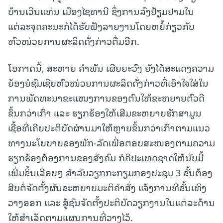
ບ້ານເວີນແທ່ນ ເມືອງໄຊທານີ ຊຶ່ງການລົງຢ້ຽມຢາມໃນ
ແຕ່ລະຈຸດຄະນະກໍໄດ້ຮັບຟັງລາຍງານໂດຍຫຍໍ້ກ່ຽວກັບ
ຫົວໜ່ວຍການຜະລິດດັ່ງກ່າວຕື່ມອີກ.
ໂອກາດນີ້, ສະຫາຍ ຄໍາພັນ ເຜີຍຍະວົງ ຍັງໄດ້ສະແດງຄວາມ
ຍ້ອງຍໍຊົມເຊີຍຫົວໜ່ວຍການຜະລິດດັ່ງກ່າວທີ່ເອົາໃຈໃສ່ໃນ
ການພັດທະນາຂະແໜງການຂອງຕົນໃຫ້ຂະຫຍາຍຕົວດີ
ຂຶ້ນກວ່າເກົ່າ ແລະ ຮຽກຮ້ອງໃຫ້ເສີມຂະຫຍາຍຮັກສາມູນ
ເຊື້ອທີ່ເຄີຍປະຕິບັດຜ່ານມາໃຫ້ຫຼາຍຂຶ້ນກວ່າເກົ່າຕາມແນວ
ທາງນະໂຍບາຍຂອງພັກ-ລັດເພື່ອຕອບສະໜອງຕາມຄວາມ
ຮຽກຮ້ອງຕ້ອງການຂອງສັງຄົມ ກໍຄືປະເທດຊາດໃຫ້ນັບມື້
ເພີ່ມຂຶ້ນເລື່ອຍໆ ສໍາລັບວຽກກະກຽມກອງປະຊຸມ 3 ຂັ້ນຕ້ອງ
ສືບຕໍ່ຈັດຕັ້ງຜັນຂະຫຍາຍມະຕິຄໍາສັ່ງ ແຈ້ງການທີ່ຂັ້ນເທິງ
ວາງອອກ ແລະ ສູ້ຊົນຈັດຕັ້ງປະຕິບັດວຽກງານໃນແຕ່ລະດ້ານ
ໃຫ້ສຳເລັດຕາມແຜນການທີ່ວາງໄວ້.