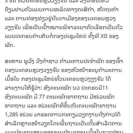
ຢ້ຽມຢາມຕົວແບບການຜະລິດທາງກະສີກຳ, ຫັດຖະກຳ
ແລະ ການທ່ອງທ່ຽວຢູ່ບັນດາເມືອງຂອງນະຄອນຫຼວງ
ວຽງຈັນ ເພື່ອເປັນເປົ້າໝາຍພິຈາລະນາຄັດເລືອກເປັນຕົວ
ແບບປະກອບຄຳເຫັນຕໍ່ກອງປະຊຸມໃຫຍ່ ຄັ້ງທີ XII ຂອງ
ພັກ.
ສະຫາຍ ພູວົງ ວົງຄຳຊາວ ກຳມະການປະຈຳພັກ ຮອງເຈົ້າ
ຄອງນະຄອນຫຼວງວຽງຈັນ ຮອງຫົວໜ້າອະນຸກຳມະການ
ເນື້ອໃນ ກອງປະຊຸມໃຫຍ່ທົ່ວນະຄອນຫຼວງຽງຈັນ ໄດ້
ລາຍງານໃຫ້ຮູ້ວ່າ: ອົງຄະນະພັກ ນວ ປະກອບມີ11
ອົງຄະນະພັກ ມີ 77 ຄະນະພັກຮາກຖານ ມີໜ່ວຍພັກ
ຮາກຖານ ແລະ ໜ່ວຍພັກທີ່ຂຶ້ນກັບຄະນະພັກຮາຖານ
1,285 ໜ່ວຍ ມາຮອດການກະກຽມວຽກງານດັ່ງກ່າວໄດ້
ສຳເລັດຫຼາຍໜ້າວຽກໂດຍພື້ນຖານເປັນຕົ້ນສຳເລັດການ
ແນະນໍາເອກະສານຂອງອະນຸກຳມະການເນື້ອໃນກວດຜ່ານ