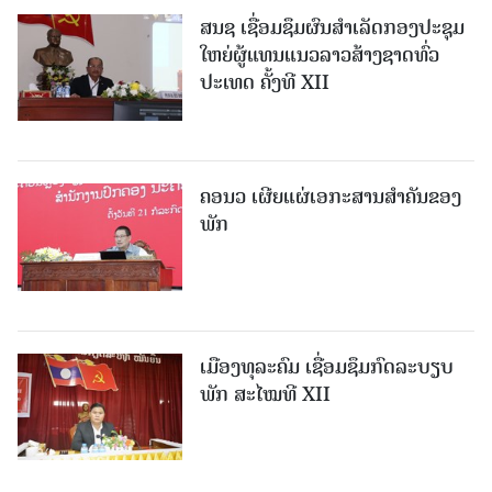
ສນຊ ເຊື່ອມຊຶມຜົນສໍາເລັດກອງປະຊຸມ
ໃຫຍ່ຜູ້ແທນແນວລາວສ້າງຊາດທົ່ວ
ປະເທດ ຄັ້ງທີ XII
ຄອນວ ເຜີຍແຜ່ເອກະສານສໍາຄັນຂອງ
ພັກ
ເມືອງທຸລະຄົມ ເຊື່ອມຊຶມກົດລະບຽບ
ພັກ ສະໄໝທີ XII