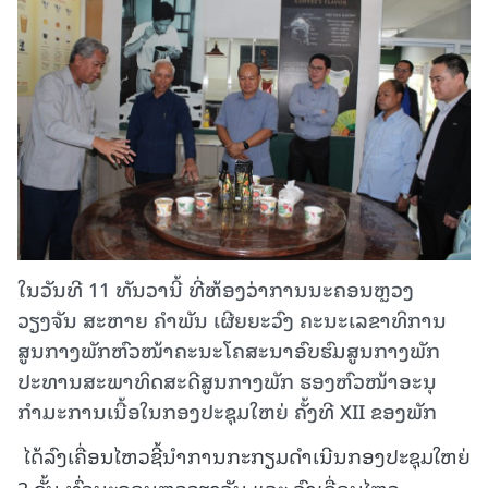
ໃນວັນທີ 11 ທັນວານີ້ ທີ່ຫ້ອງວ່າການນະຄອນຫຼວງ
ວຽງຈັນ ສະຫາຍ ຄຳພັນ ເຜີຍຍະວົງ ຄະນະເລຂາທິການ
ສູນກາງພັກຫົວໜ້າຄະນະໂຄສະນາອົບຮົມສູນກາງພັກ
ປະທານສະພາທິດສະດີສູນກາງພັກ ຮອງຫົວໜ້າອະນຸ
ກຳມະການເນື້ອໃນກອງປະຊຸມໃຫຍ່ ຄັ້ງທີ XII ຂອງພັກ
ໄດ້ລົງເຄື່ອນໄຫວຊີ້ນຳການກະກຽມດຳເນີນກອງປະຊຸມໃຫຍ່
3 ຂັ້ນ ທົ່ວນະຄອນຫຼວວຽງຈັນ ແລະ ລົງເຄື່ອນໄຫວ