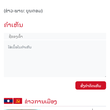
(ຂ່າວ-ພາບ: ບຸນຕອມ)
ຄໍາເຫັນ
ສົ່ງຄໍາຄິດເຫັນ
ຂ່າວການເມືອງ