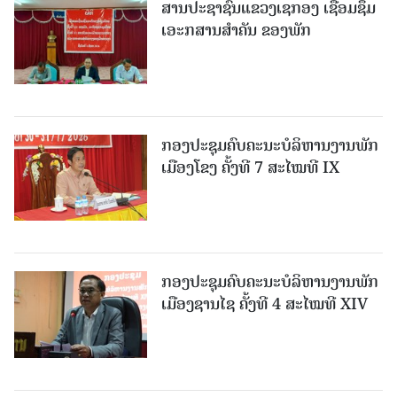
ສານປະຊາຊົນແຂວງເຊກອງ ເຊື່ອມຊຶມ
ເອະກສານສໍາຄັນ ຂອງພັກ
ກອງປະຊຸມຄົບຄະນະບໍລິຫານງານພັກ
ເມືອງໂຂງ ຄັ້ງທີ 7 ສະໄໝທີ IX
ກອງປະຊຸມຄົບຄະນະບໍລິຫານງານພັກ
ເມືອງຊານ​ໄຊ ຄັ້ງທີ 4 ສະໄໝທີ XIV