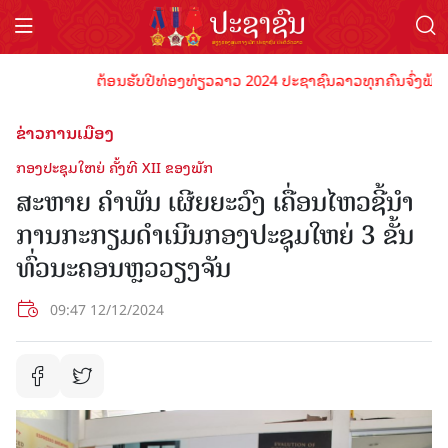
ຕ້ອນຮັບປີທ່ອງທ່ຽວລາວ 2024 ປະຊາຊົນລາວທຸກຄົນຈົ່ງພ້ອມເປັນເ
ຂ່າວການເມືອງ
ກອງປະຊຸມໃຫຍ່ ຄັ້ງທີ XII ຂອງພັກ
ສະຫາຍ ຄຳພັນ ເຜີຍຍະວົງ ເຄື່ອນໄຫວຊີ້ນຳ
ການກະກຽມດຳເນີນກອງປະຊຸມໃຫຍ່ 3 ຂັ້ນ
ທົ່ວນະຄອນຫຼວວຽງຈັນ
09:47 12/12/2024