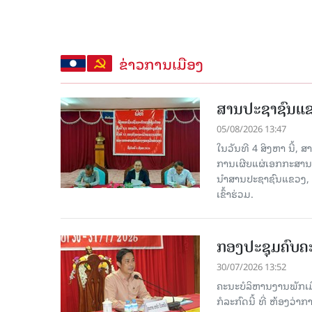
ຂ່າວການເມືອງ
ສານປະຊາຊົນແຂວ
05/08/2026 13:47
ໃນວັນທີ 4 ສິງຫາ ນີ້,
ການເຜີຍແຜ່ເອກກະສານ
ນໍາສານປະຊາຊົນແຂວງ,
ເຂົ້າຮ່ວມ.
ກອງປະຊຸມຄົບຄະ
30/07/2026 13:52
ຄະນະບໍລິຫານງານພັກເມື
ກໍ​ລະ​ກົດ​ນີ້ ທີ່ ຫ້