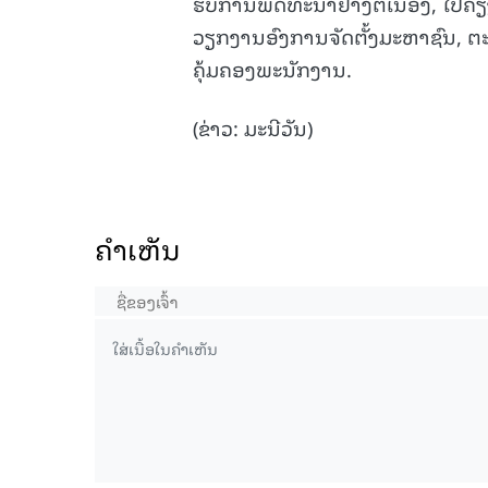
ຮັບການພັດທະນາຢ່າງຕໍ່ເນື່ອງ, ໄປຄ
ວຽກງານອົງການຈັດຕັ້ງມະຫາຊົນ, 
ຄຸ້ມຄອງພະນັກງານ.
(ຂ່າວ: ມະນີວັນ)
ຄໍາເຫັນ