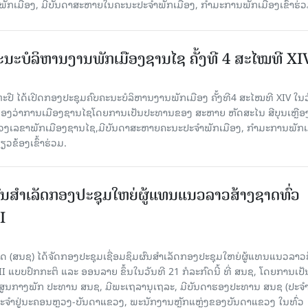
ັກເມືອງ, ມີບັນດາສະຫາຍໃນຄະນະປະຈຳພັກເມືອງ, ກຳມະການພັກເມືອງເຂົ້າຮ່ວ
ນະບໍລິຫານງານພັກເມືອງຊານ​ໄຊ ຄັ້ງທີ 4 ສະໄໝທີ XI
ປື ໄດ້ເປີດກອງປະຊຸມຄົບຄະນະບໍລິຫານງານພັກເມືອງ ຄັ້ງທີ4 ສະໄໝທີ XIV ໃນ​ວັ
 ທີ່ຫ້ອງວ່າການເມືອງຊານໄຊໂດຍການເປັນປະທານຂອງ ສະຫາຍ ຫັດສະໄນ ສີບຸນເຫຼືອ
ເລຂາພັກເມືອງຊານໄຊ,ມີບັນດາສະຫາຍຄະນະປະຈຳພັກເມືອງ, ກຳມະການພັກເ
ວຂ້ອງເຂົ້າຮ່ວມ.
ຜົນສໍາເລັດກອງປະຊຸມໃຫຍ່ຜູ້ແທນແນວລາວສ້າງຊາດທົ່ວ
I
 (ສນຊ) ໄດ້ຈັດກອງປະຊຸມເຊື່ອມຊຶມຜົນສໍາເລັດກອງປະຊຸມໃຫຍ່ຜູ້ແທນແນວລາວ
II ແບບປົກກະຕິ ແລະ ອອນລາຍ ຂຶ້ນໃນວັນທີ 21 ກໍລະກົດນີ້ ທີ່ ສນຊ, ໂດຍການເປັ
ອງສູນກາງພັກ ປະທານ ສນຊ, ມີພະເຖລານຸເຖລະ, ມີບັນດາຮອງປະທານ ສນຊ (ປະ
ະຈໍາຢູ່ນະຄອນຫຼວງ-ບັນດາແຂວງ, ພະນັກງານຫຼັກແຫຼ່ງຂອງບັນດາແຂວງ ໃນທົ່ວ