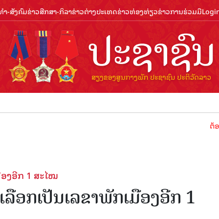
ຳ-ສັງຄົມ
ຂ່າວສືກສາ-ກິລາ
ຂ່າວຕ່າງປະເທດ
ຂ່າວທ່ອງທ່ຽວ
ຂ່າວການຮ່ວມມື
Logi
ຕ້ອນຮັບປີທ
ມືອງອີກ 1 ສະໄໝ
ກເລືອກເປັນເລຂາພັກເມືອງອີກ 1