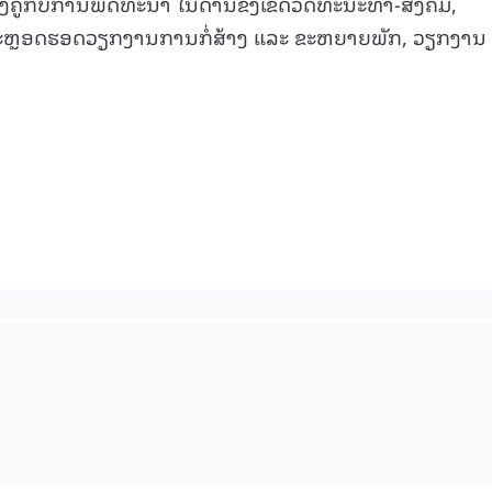
ຽງຄູ່ກັບການພັດທະນາ ໃນດ້ານຂົງເຂດວັດທະນະທໍາ-ສັງຄົມ,
ຕະຫຼອດຮອດວຽກງານການກໍ່ສ້າງ ແລະ ຂະຫຍາຍພັກ, ວຽກງານ