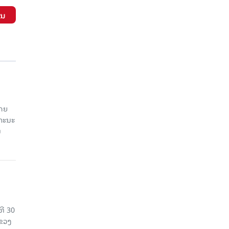
ັນ
ໂດຍ
ຄະນະ
ນ
ທີ 30
ແຂວງ