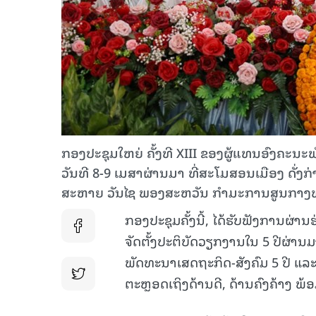
ກອງປະຊຸມໃຫຍ່ ຄັ້ງທີ XIII ຂອງຜູ້ແທນອົງຄະນະ
ວັນທີ 8-9 ເມສາຜ່ານມາ ທີ່ສະໂມສອນເມືອງ ດັ່ງກ່
ສະຫາຍ ວັນໄຊ ພອງສະຫວັນ ກໍາມະການສູນກາງພ
ກອງປະຊຸມຄັ້ງນີ້, ໄດ້ຮັບຟັງການຜ
ຈັດຕັ້ງປະຕິບັດວຽກງານໃນ 5 ປີຜ່
ພັດທະນາເສດຖະກິດ-ສັງຄົມ 5 ປີ ແລະ
ຕະຫຼອດເຖິງດ້ານດີ, ດ້ານຄົງຄ້າງ ພ