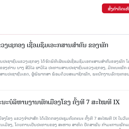
ສົ່ງຄໍາຄິດເຫ
ງເຊກອງ ເຊື່ອມຊຶມເອະກສານສໍາຄັນ ຂອງພັກ
 ສານປະຊາຊົນແຂວງເຊກອງ ໄດ້ຈັດພິທີເຜີຍແຜ່ເຊື່ອມຊຶມເອກະສານສໍາຄັນຂອງພັກ 
ຂອງທ່ານ ນາງ ສີວິໄລ ຜາວິໄລ ປະທານສານປະຊາຊົນແຂວງເຊກອງ, ມີຄະນະພັກ-
 ສານປະຊາຊົນເຂດ, ຜູ້ພິພາກສາ ພ້ອມດ້ວຍສະມາຊິກພັກ, ພະນັກງານລັດຖະກອ
ນະບໍລິຫານງານພັກເມືອງໂຂງ ຄັ້ງທີ 7 ສະໄໝທີ IX
ອງໂຂງ ແຂວງຈຳປາສັກ ໄດ້ເປີດກອງປະຊຸມຄົບຄະນະ ຄັ້ງທີ 7 ສະໄໝທີ IX ໃນ​ວັນ​
ອງວ່າການເມືອງ, ໂດຍການເປັນປະທານຂອງ ສະຫາຍ ສາທິດ ປັດສາພັນ ກຳມະການພັກ