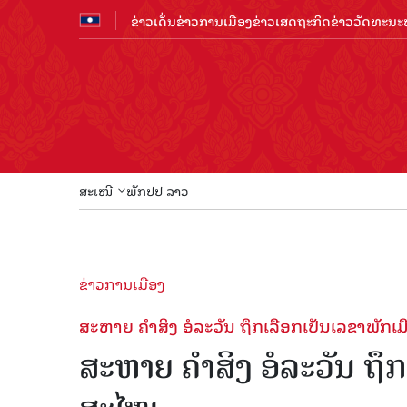
ຂ່າວເດັ່ນ
ຂ່າວການເມືອງ
ຂ່າວເສດຖະກິດ
ຂ່າວວັດທະນະທ
ສະເໜີ
ພັກປປ ລາວ
ຂ່າວການເມືອງ
ສະຫາຍ ຄໍາສິງ ອໍລະວັນ ຖຶກເລືອກເປັນເລຂາພັກເ
ສະຫາຍ ຄໍາສິງ ອໍລະວັນ ຖຶ