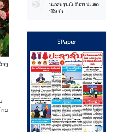
ນະຄອນຊາມໂບ​ອັນກາ ປະເທດ
ຟີລິບປິນ
EPaper
ວ່າງ
ນ
ນ
ດ້ານ