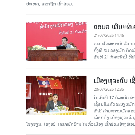
ປະເທດ, ແຂກຖືກ ເຂົ້າຮ່ວມ.
ຄອນວ ເຜີຍແຜ່
21/07/2026 14:46
ຄະນະໂຄສະນາອົບຮົມ ນະ
ຄັ້ງທີ XII ຂອງພັກ ຕິ
ວັນທີ 21 ກໍລະກົດນີ້ ທີ
ເມືອງທຸລະຄົມ ເ
20/07/2026 12:35
ໃນວັນທີ 17 ກໍລະກົດ ຜ
ເຊື່ອມຊຶມກົດລະບຽບພັກ
ວົງສີ ກຳມະການພັກແຂ
ເລືອກຕັ້ງ ເມືອງທຸລະຄ
ໂຮງຮຽນ, ໂຮງໝໍ, ເລຂາພັກບ້ານ ໃນທົ່ວເມືອງ ເຂົ້າຮ່ວມຢ່າງພ້