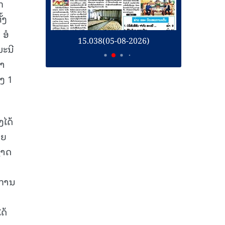
ກ
້ງ
 ອໍ
26)
15.038(05-08-2026)
1
ມະນີ
ົາ
ງ 1
ໄດ້
າຍ
ຊາດ
ນ
ດການ
ດ້