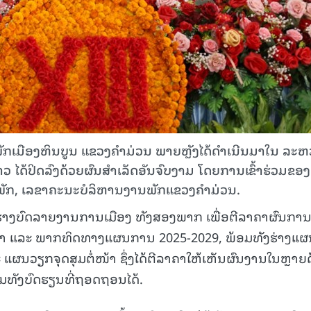
ພັກເມືອງຫິນບູນ ແຂວງຄໍາມ່ວນ ພາຍຫຼັງໄດ້ດໍາເນີນມາໃນ ລະຫ
າວ ໄດ້ປິດລົງດ້ວຍຜົນສໍາເລັດອັນຈົບງາມ ໂດຍການເຂົ້າຮ່ວມຂອງ
ັກ, ເລຂາຄະນະບໍລິຫານງານພັກແຂວງຄໍາມ່ວນ.
່ານຮ່າງບົດລາຍງານການເມືອງ ທັງສອງພາກ ເພື່ອຕີລາຄາຜົນກາ
ານມາ ແລະ ພາກທິດທາງແຜນການ 2025-2029, ພ້ອມທັງຮ່າງແຜ
 ແຜນວຽກຈຸດສຸມຕໍ່ໜ້າ ຊຶ່ງໄດ້ຕີລາຄາໃຫ້ເຫັນຜົນງານໃນຫຼາຍ
້ອມທັງບົດຮຽນທີ່ຖອດຖອນໄດ້.