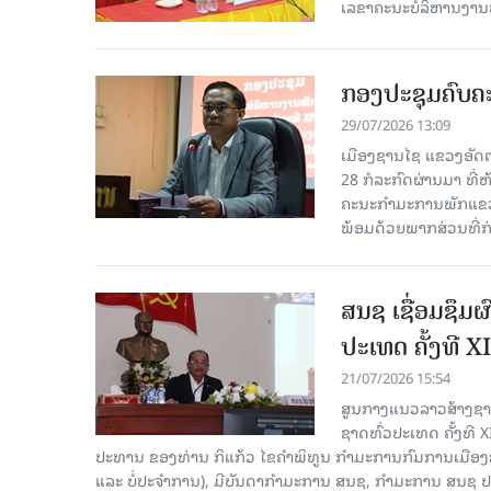
ເລຂາຄະນະບໍລິຫານງານພ
ກອງປະຊຸມຄົບຄະ
29/07/2026 13:09
ເມືອງຊານໄຊ ແຂວງອັດຕະ
28 ກໍ​ລະ​ກົດ​ຜ່ານ​ມາ
ຄະນະກຳມະການພັກແຂວງ
ພ້ອມດ້ວຍພາກສ່ວນທີ່ກ່ຽ
ສນຊ ເຊື່ອມຊຶມ
ປະເທດ ຄັ້ງທີ XI
21/07/2026 15:54
ສູນກາງແນວລາວສ້າງຊາດ
ຊາດທົ່ວປະເທດ ຄັ້ງທີ X
ປະທານ ຂອງທ່ານ ກິແກ້ວ ໄຂຄໍາພິທູນ ກໍາມະການກົມການເມື
ແລະ ບໍ່ປະຈຳການ), ມີບັນດາກຳມະການ ສນຊ, ກໍາມະການ ສນຊ ປ