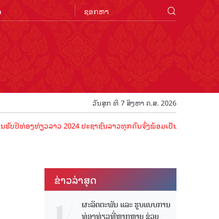
n
ວັນສຸກ ທີ 7 ສິງຫາ ຄ.ສ. 2026
່ອງທ່ຽວລາວ 2024 ປະຊາຊົນລາວທຸກຄົນຈົ່ງພ້ອມເປັນເຈົ້າພາບທີ່ດີ ຕ້ອນຮັບນ
ຂ່າວ​ລ່າ​ສຸດ
ຜະລິດຕະພັນ ແລະ ຮູບແບບການ
ທ່ອງທ່ຽວທີ່ຫຼາກຫຼາຍ ຊ່ວຍ