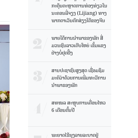
ກະຕຸ້ນຕະຫຼາດການທ່ອງທ່ຽວໃນ
ນະຄອນລີ່ຈຽງ (Lijiang) ທາງ
ພາກຕາເວັນຕົກສ່ຽງໃຕ້ຂອງຈີນ
ພາຍໃຕ້ການນໍາພາຂອງພັກ ສື່
ມວນຊົນລາວເຕີບໃຫຍ່ ເຂັ້ມແຂງ
ຢ່າງບໍ່ຢຸດຢັ້ງ
ສານປະຊາຊົນສູງສຸດ ເຊື່ອມຊຶມ
ມະຕິວ່າດ້ວຍການເພີ່ມທະວີການ
ນຳພາຂອງພັກ
ສທໜລ ສະຫຼຸບການເຄື່ອນໄຫວ
6 ເດືອນຕົ້ນປີ
ພະຍາດໄຂ້ຍຸງລາຍລະບາດຢູ່