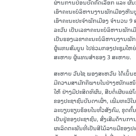
ຜ່ານການປ່ອນບັດຄັດເລືອກ ແລະ ຜົນ
ເອົາຄະນະບໍລິຫານງານພັກເມືອງຫີນບ
ເອົາຄະນະປະຈໍາພັກເມືອງ ຈໍານວນ 9 
ລະວັນ ເປັນເລຂາຄະນະບໍລິຫານພັກເ
ເປັນຮອງເລຂາຄະນະບໍລິຫານງານພັກເມ
ຜູ້ແທນສົມບູນ ໄປຮ່ວມກອງປະຊຸມໃຫຍ
ສະຫາຍ ຜູ້ແທນສໍາຮອງ 3 ສະຫາຍ.
ສະຫາຍ ວັນໄຊ ພອງສະຫວັນ ໄດ້ເນັ້ນ
ມີຄວາມສາມັກຄີພາຍໃນຢ່າງໜັກແໜ້ນ 
ໃຫ້ ຢ່າງມີປະສິດທິຜົນ, ສືບຕໍ່ເຜີຍ
ຂອງປະຊາຊົນບັນດາເຜົ່າ, ເພີ່ມທະວ
ລະບຽບຮຽບຮ້ອຍໃນທົ່ວສັງຄົມ, ຂຸດຄົ
ເປັນຢູ່ຂອງປະຊາຊົນ, ສົ່ງເສີມດ້ານກາ
ຜະລິດຕະພັນທີ່ເປັນສີໄມ້ລາຍມືຂອງປ