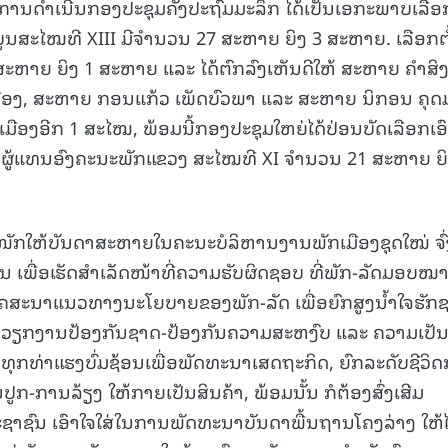
ການດໍາເນີນກອງປະຊຸມຄັ້ງປະຖົມມະລຶກ ໄດ້ເປັນເອກະພາບເລືອ
ູນສະໄໝທີ XIII ມີຈຳນວນ 27 ສະຫາຍ ຍິງ 3 ສະຫາຍ. ເລືອກຕັ
ສະຫາຍ ຍິງ 1 ສະຫາຍ ແລະ ໄດ້ຕົກລົງເຫັນດີໃຫ້ ສະຫາຍ ຄຳສິງ
15.039(06-08-20
ມືອງ, ສະຫາຍ ກອນແກ້ວ ເພັດບົວພາ ແລະ ສະຫາຍ ນິກອນ ຄຸດ
ືອງອີກ 1 ສະໄໝ, ພ້ອມນີ້ກອງປະຊຸມໃຫຍ່ໄດ້ປ່ອນບັດເລືອກເອ
່ຜູ້ແທນອົງຄະນະພັກແຂວງ ສະໄໝທີ XI ຈໍານວນ 21 ສະຫາຍ ຍິ
ໜັກໃຫ້ບັນດາສະຫາຍໃນຄະນະບໍລິຫານງານພັກເມືອງຊຸດໃໝ່ ຈົ່ງ
ເພື່ອເຮັດສໍາເລັດໜ້າທີ່ຄວາມຮັບຜິດຊອບ ທີ່ພັກ-ລັດມອບໝ
ແຜ່ໂຄສະນາແນວທາງນະໂຍບາຍຂອງພັກ-ລັດ ເພື່ອຍົກສູງນໍ້າໃຈຮັກ
ີໃນວຽກງານປ້ອງກັນຊາດ-ປ້ອງກັນຄວາມສະຫງົບ ແລະ ຄວາມເປັ
້ນທຸກທ່າແຮງບົ່ມຊ້ອນເພື່ອພັດທະນາເສດຖະກິດ, ຍົກລະດັບຊີວິ
ນປູກ-ການລ້ຽງ ໃຫ້ກາຍເປັນສິນຄ້າ, ພ້ອມນັ້ນ ກໍຕ້ອງສົ່ງເສີມ
ະຊາຊົນ ເອົາໃຈໃສ່ໃນການພັດທະນາບັນດາພື້ນຖານໂຄງລ່າງ ໃຫ້ໄ