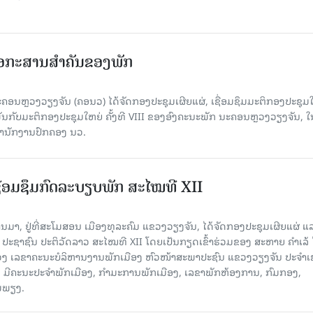
ເອກະສານສໍາຄັນຂອງພັກ
ຄອນຫຼວງວຽງຈັນ (ຄອນວ) ໄດ້ຈັດກອງປະຊຸມເຜີຍແຜ່, ເຊື່ອມຊຶມມະຕິກອງປະຊຸມ
ດພັນກັບມະຕິກອງປະຊຸມໃຫຍ່ ຄັ້ງທີ VIII ຂອງອົງຄະນະພັກ ນະຄອນຫຼວງວຽງຈັນ, ໃ
່ສໍານັກງານປົກຄອງ ນວ.
ຊື່ອມຊຶມກົດລະບຽບພັກ ສະໄໝທີ XII
່ານມາ, ຢູ່ທີ່ສະໂມສອນ ເມືອງທຸລະຄົມ ແຂວງວຽງຈັນ, ໄດ້ຈັດກອງປະຊຸມເຜີຍແຜ່ ແ
 ປະຊາຊົນ ປະຕິວັດລາວ ສະໄໝທີ XII ໂດຍເປັນກຽດເຂົ້າຮ່ວມຂອງ ສະຫາຍ ຄຳເລ້
ວງ ເລຂາຄະນະບໍລິຫານງານພັກເມືອງ ຫົວໜ້າສະພາປະຊົນ ແຂວງວຽງຈັນ ປະຈຳ
ົມ, ມີຄະນະປະຈຳພັກເມືອງ, ກຳມະການພັກເມືອງ, ເລຂາພັກຫ້ອງການ, ກົມກອງ,
ອມພຽງ.