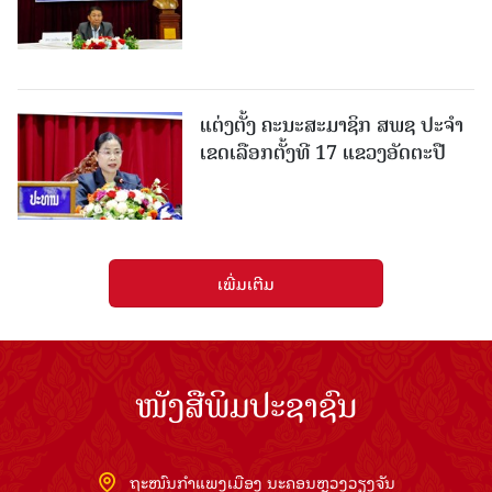
ແຕ່ງຕັ້ງ ຄະນະສະມາຊິກ ສພຊ ປະຈຳ
ເຂດເລືອກຕັ້ງທີ 17 ແຂວງອັດຕະປື
ເພີ່ມເຕີມ
ໜັງສືພິມປະຊາຊົນ
ຖະໜົນກຳແພງເມືອງ ນະຄອນຫຼວງວຽງຈັນ