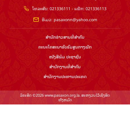
ໂທລະສັບ: 021336111 - ແຟັກ: 021336113
ອີເມວ:
pasaxonn@yahoo.com
ສຳ​ນັກ​ຂ່າວ​ສານ​ທີ່​ສຳ​ຄັນ​
ຄະນະໂຄສະນາອົບຮົມ​ສູນ​ກາງ​ພັກ
ໜັງສືພິມ ປະ​ຊາ​ຊົນ
ສຳ​ນັກ​ງານ​ທີ່​ສຳ​ຄັນ
ສຳ​ນັກ​ງານ​ປະ​ທານ​ປະ​ເທດ
ລິຂະສິດ ©2026 www.pasaxon.org.la. ສະຫງວນໄວ້ເຊິງສິດ
ທັງຫມົດ