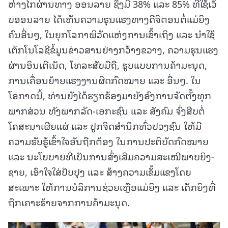
ຫ່າງໄກຜ່ານທາງ ອອນລາຍ ຊຶ່ງມີ 38% ແລະ 85% ທີ່ໃຊ້ເວັ
ບອອນລາຍ ໄດ້ເຫັນຄວາມຮຸນແຮງທາງດີຈິຕອນຕໍ່ແມ່ຍິງ
ຄົນອື່ນໆ, ໃນຍຸກໂລກາພິວັດແຫ່ງການເຂົ້າເຖິງ ແລະ ນຳໃຊ້
ເຕັກໂນໂລຊີຂໍ້ມູນຂ່າວສານຢ່າງກວ້າງຂວາງ, ຄວາມຮຸນແຮງ
ຜ່ານອິນເຕີເນັດ, ໂທລະສັບມືຖື, ຮູບແບບການຄ້າມະນຸດ,
ການເຄື່ອນຍ້າຍແຮງງານຜິດກົດໝາຍ ແລະ ອື່ນໆ. ໃນ
ໂອກາດນີ້, ທ່ານຍັງໄດ້ຮຽກຮ້ອງມາຍັງອົງການຈັດຕັ້ງທຸກ
ພາກສ່ວນ ທັງພາກລັດ-ເອກະຊົນ ແລະ ສັງຄົມ ຈົ່ງສືບຕໍ່
ໂຄສະນາເຜີຍແຜ່ ແລະ ປູກຈິດສຳນຶກທົ່ວປວງຊົນ ໃຫ້ມີ
ຄວາມຮັບຮູ້ເຂົ້າໃຈອັນຖືກຕ້ອງ ໃນການປະຕິບັດກົດໝາຍ
ແລະ ນະໂຍບາຍທີ່ເປັນການສົ່ງເສີມຄວາມສະເໝີພາບຍິງ-
ຊາຍ, ເອົາໃຈໃສ່ປັບປຸງ ແລະ ສ້າງຄວາມເຂັ້ມແຂງໂດຍ
ສະເພາະ ໃຫ້ການບໍລິການຊ່ວຍເຫຼືອແມ່ຍິງ ແລະ ເດັກຍິງທີ່
ຖືກເຄາະຮ້າຍຈາກການຄ້າມະນຸດ.