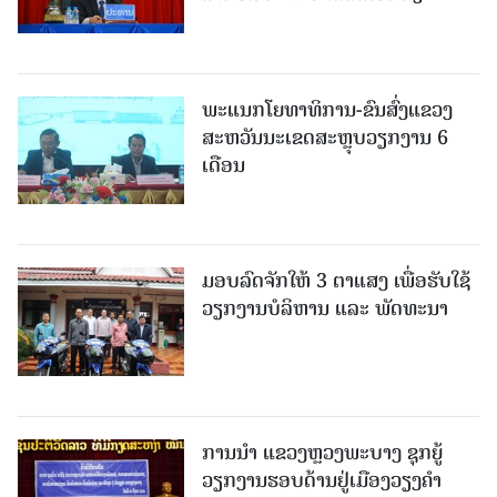
ພະແນກໂຍທາທິການ-ຂົນສົ່ງແຂວງ
ສະຫວັນນະເຂດສະຫຼຸບວຽກງານ 6
ເດືອນ
ມອບລົດຈັກໃຫ້ 3 ຕາແສງ ເພື່ອຮັບໃຊ້
ວຽກງານບໍລິຫານ ແລະ ພັດທະນາ
ການນຳ ແຂວງຫຼວງພະບາງ ຊຸກຍູ້
ວຽກງານຮອບດ້ານຢູ່ເມືອງວຽງຄໍາ