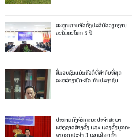
ສະຫຼຸບການຈັດຕັ້ງປະຕິບັດວຽກງານ
ອະໄພຍະໂທດ 5 ປີ
ສື່ມວນຊົນແມ່ນຂົວຕໍ່ທີ່ສໍາຄັນທີ່ສຸດ
ລະຫວ່າງພັກ-ລັດ ກັບປະຊາຊົນ
ປະກາດກົງຈັກຄະນະປະຈໍາສະພາ
ແຫ່ງຊາດສ້າງຕັ້ງ ແລະ ແຕ່ງຕັ້ງບຸກຄະ
ລາກອນປະຈໍາ 3 ເຂດເລືອກຕັ້ງ