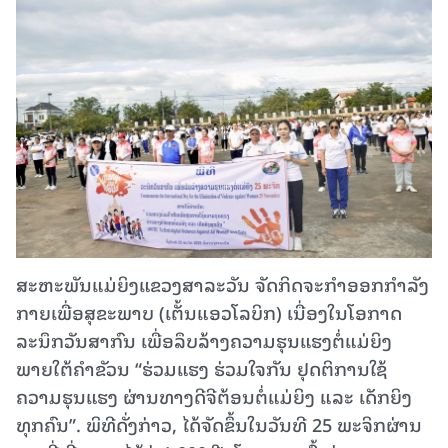
ສະຫະພັນແມ່ຍິງແຂວງສາລະວັນ ຈັດກິດຈະກຳອອກກຳລັງ
ກາຍເພື່ອສຸຂະພາບ (ເຕັ້ນແອວໂລບິກ) ເນື່ອງໃນໂອກາດ
ລະນຶກວັນສາກົນ ເພື່ອລຶບລ້າງຄວາມຮຸນແຮງຕໍ່ແມ່ຍິງ
ພາຍໃຕ້ຄຳຂັວນ “ຮ່ວມແຮງ ຮ່ວມໃຈກັນ ຢຸດຕິການໃຊ້
ຄວາມຮຸນແຮງ ຜ່ານທາງດີຈີຕ້ອນຕໍ່ແມ່ຍິງ ແລະ ເດັກຍິງ
ທຸກຄົນ”. ພິທີດັ່ງກ່າວ, ໄດ້ຈັດຂຶ້ນໃນວັນທີ 25 ພະຈິກຜ່ານ