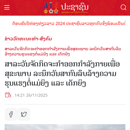
ຕ້ອນຮັບປີທ່ອງທ່ຽວລາວ 2024 ປະຊາຊົນລາວທຸກຄົນຈົ່ງພ້ອມເປັນເຈົ້າພາບທີ
ຂ່າວວັດທະນະທຳ-ສັງຄົມ
ສາລະວັນຈັດກິດຈະກຳອອກກຳລັງກາຍເພື່ອສຸຂະພາບ ລະນຶກວັນສາກົນລຶບ
ລ້າງຄວາມຮຸນແຮງຕໍ່ແມ່ຍິງ ແລະ ເດັກຍິງ
ສາລະວັນຈັດກິດຈະກຳອອກກຳລັງກາຍເພື່ອ
ສຸຂະພາບ ລະນຶກວັນສາກົນລຶບລ້າງຄວາມ
ຮຸນແຮງຕໍ່ແມ່ຍິງ ແລະ ເດັກຍິງ
14:21 26/11/2025