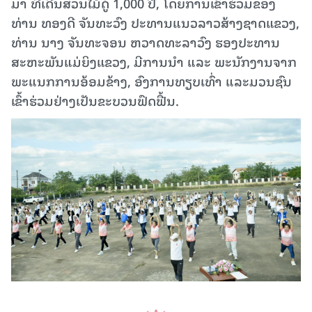
ມາ ທີ່ເດີ່ນສວນໄມ້ດູ່ 1,000 ປີ, ໂດຍການເຂົ້າຮ່ວມຂອງ
ທ່ານ ທອງດີ ຈັນທະວົງ ປະທານແນວລາວສ້າງຊາດແຂວງ,
ທ່ານ ນາງ ຈັນທະຈອນ ຫວາດທະລາວົງ ຮອງປະທານ
ສະຫະພັນແມ່ຍິງແຂວງ, ມີການນຳ ແລະ ພະນັກງານຈາກ
ພະແນກການອ້ອມຂ້າງ, ອົງການທຽບເທົ່າ ແລະມວນຊົນ
ເຂົ້າຮ່ວມຢ່າງເປັນຂະບວນຟົດຟື້ນ.