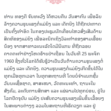
ທ່ານ ທອງດີ ຈັນທະວົງ ໄດ້ຫວນຄືນ ວັນສາກົນ ເພື່ອລຶບ
ລ້າງຄວາມຮຸນແຮງຕໍ່ແມ່ຍິງ ແລະ ເດັກຍິງ ໄດ້ຖືກປະກາດ
ເປັນຄັ້ງທຳອິດ ໃນກອງປະຊຸມນັກເຄື່ອນໄຫວສົ່ງເສີມດ້ານ
ສິດທິຂອງແມ່ຍິງ ເພື່ອລະນຶກເຖິງວິລະກຳຂອງສາມເອື້ອຍ
ນ້ອງ ຈາກສາທາລະນະລັດໂດມີນີແກນ ທີ່ຖືກລອບ
ຄາດຕະກຳຢ່າງໂຫດຮ້າຍປ່າເຖື່ອນ ໃນວັນທີ 25 ພະຈິກ
1960 ຊຶ່ງທົ່ວໂລກໄດ້ຮັບຮູ້ວ່າເປັນວັນຕ້ານຄວາມຮຸນແຮງຕໍ່
ແມ່ຍິງ ແລະ ເດັກຍິງ. ຄວາມຮຸນແຮງຕໍ່ແມ່ຍິງເກີດຂຶ້ນໄດ້ໃນ
ທຸກເມື່ອທຸກເວລາ ໃນທຸກສະຖານທີ່ ໂດຍບໍ່ຈຳແນກຊັ້ນ
ວັນນະເຊື້ອຊາດ, ສາສະໜາ, ວັດທະນະທຳ, ຖານະໃນ
ສັງຄົມ, ລະດັບການສຶກສາ ແລະ ແຜ່ລາມໄປທຸກບ່ອນ, ຢູ່ໃນ
ໂລກປັດຈຸບັນ ແມ່ຍິງ ປະສົບຄວາມຮຸນແຮງເພີ່ມຂຶ້ນເລື້ອຍໆ
ໃນສະພາບຕ່າງໆ ລວມໃນສະຖານທີ່ເຮັດວຽກ ແລະ ຢູ່