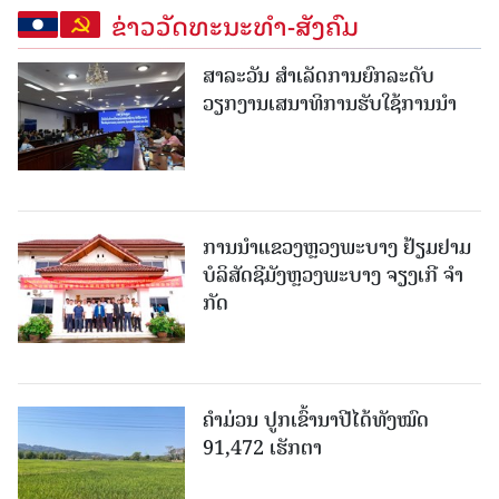
ຂ່າວວັດທະນະທຳ-ສັງຄົມ
ສາລະວັນ ສໍາເລັດການຍົກລະດັບ
ວຽກງານເສນາທິການຮັບໃຊ້ການນໍາ
ການນຳແຂວງຫຼວງພະບາງ ຢ້ຽມ​ຢາມ
ບໍ​ລິ​ສັດຊີມັງຫຼວງພະບາງ ຈຽງເກີ ຈໍາ
ກັດ
ຄໍາມ່ວນ ປູກເຂົ້ານາປີໄດ້ທັງໝົດ
91,472 ເຮັກຕາ