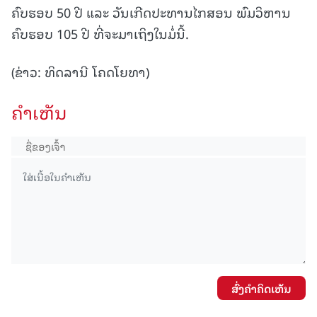
ຄົບຮອບ 50 ປີ ແລະ ວັນເກີດປະທານໄກສອນ ພົມວິຫານ
ຄົບຮອບ 105 ປີ ທີ່ຈະມາເຖິງໃນມໍ່ນີ້.
(ຂ່າວ: ທິດລານີ ໂຄດໂຍທາ)
ຄໍາເຫັນ
ສົ່ງຄໍາຄິດເຫັນ