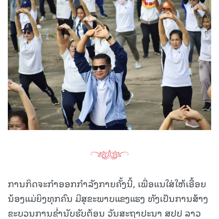
ການກິດຈະກຳອອກກຳລັງກາຍຄັ້ງນີ້, ເພື່ອແນໃສ່ໃຫ້ເອື້ອຍ
ນ້ອງແມ່ຍິງທຸກຄົນ ມີສຸຂະພາບແຂງແຮງ ທັງເປັນການສ້າງ
ຂະບວນການຂໍ່ານັບຮັບຕ້ອນ ວັນສະຖາປະນາ ສປປ ລາວ