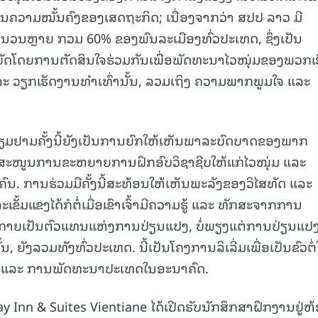
ຄວາມໝັ້ນຄົງຂອງເສດຖະກິດ; ເນື່ອງຈາກວ່າ ສປປ ລາວ ມີ
ໍານວນຫຼາຍ ກວມ 60% ຂອງພົນລະເມືອງທົ່ວປະເທດ, ຊຶ່ງເປັນ
ຕິບັດໂດຍການຕັດສິນໃຈຮ່ວມກັນເພື່ອພັດທະນາໄວໜຸ່ມຂອງພວກເຮ
ແລະ ວຽກເຮັດງານທໍາເທົ່ານັ້ນ, ລວມເຖິງ ຄວາມພາກພູມໃຈ ແລະ
ນຢ້ຽມຢາມຄັ້ງນີ້ຍັງເປັນການຍົກໃຫ້ເຫັນພາລະບົດບາດຂອງພາກ
ະໜູນການຂະຫຍາຍການຝຶກອົບວິຊາຊີບໃຫ້ແກ່ໄວໜຸ່ມ ແລະ
ົນ. ການຮ່ວມມືຄັ້ງນີ້ສະທ້ອນໃຫ້ເຫັນພະລັງຂອງວິໄສທັດ ແລະ
ັ້ມແຂງໄດ້ກໍຕໍ່ເມື່ອເຂົາເຈົ້າມີຄວາມຮູ້ ແລະ ທັກສະຈາກການ
ັ້ນຈະກາຍເປັນຕົວແທນແຫ່ງການປ່ຽນແປງ, ບໍ່ພຽງແຕ່ການປ່ຽນແປ
ນ, ຍັງລວມທັງທົ່ວປະເທດ. ນີ້ເປັນໂຄງການລິເລີ່ມເພື່ອເປັນຂົວຕໍ
ໃຈ ແລະ ການພັດທະນາປະເທດໃນອະນາຄົດ.
 Inn & Suites Vientiane ໄດ້ເປີດຮັບນັກສຶກສາຝຶກງານຢູ່ຫ