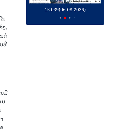
26)
15.039(06-08-2026)
1
ນໃນ
ຈິງ,
ທນກໍ
ບທີ່
ນມີ
ການ
ນ
ໍາ
່ອ