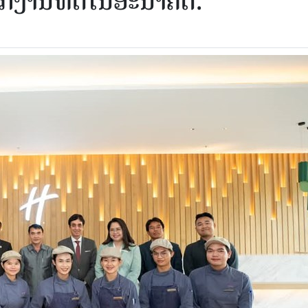
ກງານທີ່ດີໃນອະນາຄົດ.