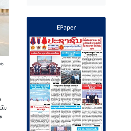
EPaper
ວະ
s
ໜົມ
ະ
ນ