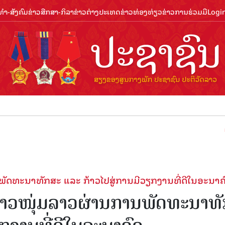
ຳ-ສັງຄົມ
ຂ່າວສືກສາ-ກິລາ
ຂ່າວຕ່າງປະເທດ
ຂ່າວທ່ອງທ່ຽວ
ຂ່າວການຮ່ວມມື
Logi
ຕ້ອນຮັບປ
ພັດທະນາທັກສະ ແລະ ກ້າວໄປສູ່ການມີວຽກງານທີ່ດີໃນອະນາຄ
່ຊາວໜຸ່ມລາວຜ່ານການພັດທະນາທ