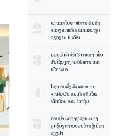
ພະແນກໂຍທາທິການ-ຂົນສົ່ງ
ແຂວງສະຫວັນນະເຂດສະຫຼຸບ
ວຽກງານ 6 ເດືອນ
ມອບລົດຈັກໃຫ້ 3 ຕາແສງ ເພື່ອ
ຮັບໃຊ້ວຽກງານບໍລິຫານ ແລະ
ພັດທະນາ
ໂຄງການສົ່ງເສີມສຸຂະພາບ
ຈະເລີນພັນ ແມ່ເດັກເກີດໃໝ່
ເດັກນ້ອຍ ແລະ ໄວໜຸ່ມ
ການນຳ ແຂວງຫຼວງພະບາງ
ຊຸກຍູ້ວຽກງານຮອບດ້ານຢູ່ເມືອງ
ວຽງຄໍາ