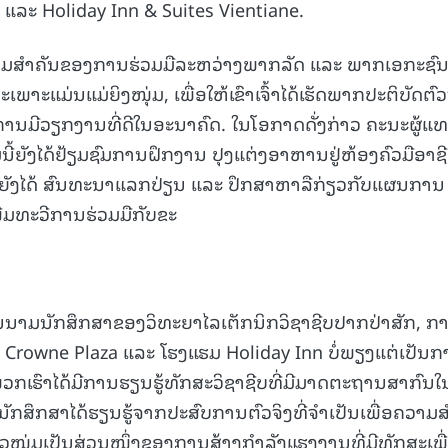
ແລະ Holiday Inn & Suites Vientiane.
15.040(07-08-20
ຄວາມສໍາຄັນຂອງການຮ່ວມມືລະຫວ່າງພາກລັດ ແລະ ພາກເອກະຊົ
າະແມ່ນແມ່ຍິງໜຸ່ມ, ເພື່ອໃຫ້ເຂົາເຈົ້າໄດ້ເຮັດພາກປະຕິບັດຕົວ
່ການມີວຽກງານທີ່ດີໃນອະນາຄົດ. ໃນໂອກາດດັ່ງກ່າວ ຄະນະຜູ້ແ
ີ້ຍັງໄດ້ຢ້ຽມຊົມການຝຶກງານ ປຸງແຕ່ງອາຫານຢູ່ຫ້ອງຄົວມືອາຊີ
ຍັງໄດ້ ສົນທະນາແລກປ່ຽນ ແລະ ປຶກສາຫາລືກ່ຽວກັບແຜນການ
ພີ່ມທະວີການຮ່ວມມືກັບຂະ
ນນາມນັກສຶກສາຂອງວິທະຍາໄລເຕັກນິກວິຊາຊີບປາກປ່າສັກ, ກາ
ມ Crowne Plaza ແລະ ໂຮງແຮມ Holiday Inn ບໍ່ພຽງແຕ່ເປັນ
້ພວກເຮົາໄດ້ມີການຮຽນຮູ້ທັກສະວິຊາຊີບທີ່ມີມາດຕະຖານສາກົນໃ
ກສຶກສາໄດ້ຮຽນຮູ້ຈາກປະສົບການຕົວຈິງທີ່ຈໍາເປັນເພື່ອຄວາມສ
ໄວໜຸ່ມເປັນສ່ວນໜຶ່ງຂອງການສ້າງກໍາລັງແຮງງານທີ່ມີທັກສະເພື