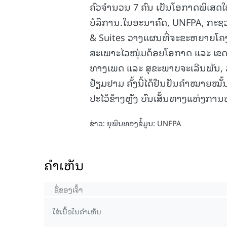
ຄົວຈໍານວນ 7 ຄົນ ເປັນໂອກາດພິເສດໃ
ບໍລິການ.ໃນອະນາຄົດ, UNFPA, ກະຊ
& Suites ວາງແຜນທີ່ຈະຂະຫຍາຍໂຄງກາ
ສະເພາະໄວໜຸ່ມດ້ອຍໂອກາດ ແລະ ເຂດ
ທາງເພດ ແລະ ສຸຂະພາບຈະເລີນພັນ,
ຢ້ຽມຢາມ ຄັ້ງນີ້ໄດ້ຢືນຢັນຄຳໝາຍໝັ້
ປະໄວ້ຂ້າງຫຼັງ ບົນເສັ້ນທາງແຫ່ງກ
ຂ່າວ: ຍຸພິນທອງຂໍ້ມູນ: UNFPA
ຄໍາເຫັນ