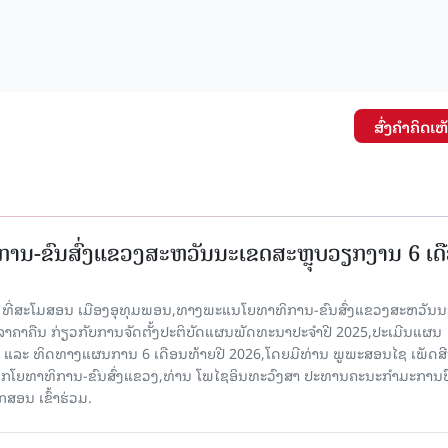
ສົ່ງຄໍາຄິດເຫ
ານ-ຂົນສົ່ງແຂວງສະຫວັນນະເຂດສະຫຼຸບວຽກງານ 6 ເດ
6 ທີ່ສະໂມສອນ ເມືອງອຸທຸມພອນ,ທາງພະແນໂຍທາທິການ-ຂົນສົ່ງແຂວງສະຫວັນນ
ີລາຄາຄືນ ກ່ຽວກັບການຈັດຕັ້ງປະຕິບັດແຜນພັດທະນາປະຈໍາປີ 2025,ປະເມີນແຜນ
ປີ ແລະ ທິດທາງແຜນການ 6 ເດືອນທ້າຍປີ 2026,ໂດຍມີທ່ານ ພູພະສອນໄຊ ເພັດສີ
ໂຍທາທິການ-ຂົນສົ່ງແຂວງ,ທ່ານ ໂພໄຊອິນທະວົງສາ ປະທານຄະນະກໍາມະການປ
ສອນ ເຂົ້າຮ່ວມ.