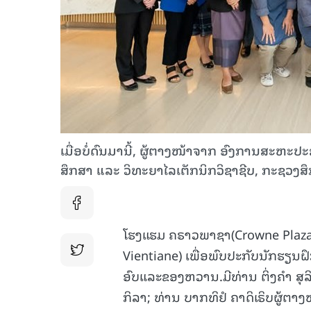
ເມື່ອບໍ່ດົນມານີ້, ຜູ້ຕາງໜ້າຈາກ ອົງການສະຫ
ສຶກສາ ແລະ ວິທະຍາໄລເຕັກນິກວິຊາຊີບ, ກະຊວງສ
ໂຮງແຮມ ຄຣາວພາຊາ(Crowne Plaza)ແລ
Vientiane) ເພື່ອພົບປະກັບນັກຮຽນ
ອົບແລະຂອງຫວານ.ມີທ່ານ ຕິ່ງຄໍາ 
ກິລາ; ທ່ານ ບາກທິຢໍ ຄາດິເຣິບຜູ້