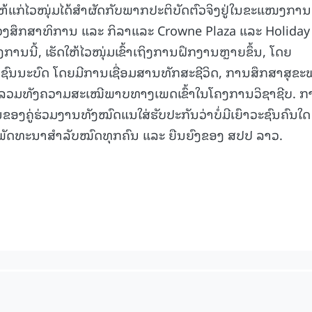
ຫ້ແກ່ໄວໜຸ່ມໄດ້ສໍາຜັດກັບພາກປະຕິບັດຕົວຈິງຢູ່ໃນຂະແໜງການ
ວງສຶກສາທິການ ແລະ ກິລາແລະ Crowne Plaza ແລະ Holiday
ນນີ້, ເຮັດໃຫ້ໄວໜຸ່ມເຂົ້າເຖິງການຝຶກງານຫຼາຍຂຶ້ນ, ໂດຍ
ຊົນນະບົດ ໂດຍມີການເຊື່ອມສານທັກສະຊີວິດ, ການສຶກສາສຸຂ
 ລວມທັງຄວາມສະເໝີພາບທາງເພດເຂົ້າໃນໂຄງການວິຊາຊີບ. ກ
ນຂອງຄູ່ຮ່ວມງານທັງໝົດແນໃສ່ຮັບປະກັນວ່າບໍ່ມີເຍົາວະຊົນຄົນໃດ
ານພັດທະນາສຳລັບໝົດທຸກຄົນ ແລະ ຍືນຍົງຂອງ ສປປ ລາວ.