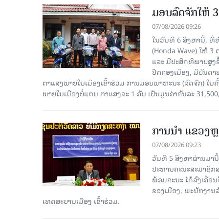
ມອບລົດຈັກໃຫ້ 
07/08/2026 09:26
ໃນວັນທີ 6 ສິງຫານີ້, ທ
(Honda Wave) ໃຫ້ 3 
ແລະ ມີປະສິດທິພາບສູງ
ປົກຄອງເມືອງ, ມີບັນດ
ຕາແສງພາຍໃນເມືອງເຂົ້າຮ່ວມ ການມອບພາຫະນະ (ລົດຈັກ) ໃນຄັ້
ພາຍໃນເມືອງບໍ່ແຕນ ຕາແສງລະ 1 ຄັນ ເປັນມູນຄ່າຄັນລະ 31,500
ການນຳ ແຂວງຫຼວ
07/08/2026 09:23
ວັນທີ 5 ສິງຫາຜ່ານມານ
ປະທານຄະນະສະມາຊິກສະ
ພ້ອມຄະນະ ໄດ້ລົງເຄື່ອນ
ຂອງເມືອງ, ພະນັກງານລັ
ເທດສະບານເມືອງ ເຂົ້າຮ່ວມ.