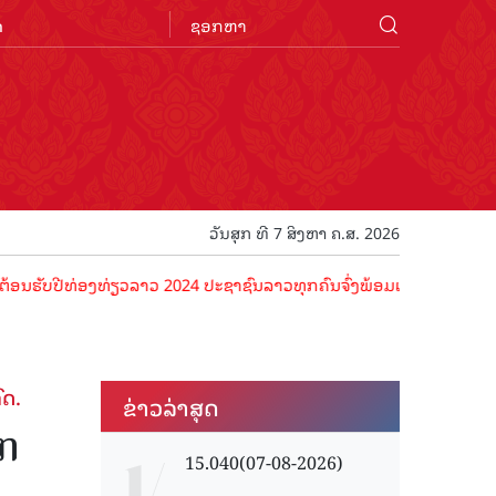
n
ວັນສຸກ ທີ 7 ສິງຫາ ຄ.ສ. 2026
ີທ່ອງທ່ຽວລາວ 2024 ປະຊາຊົນລາວທຸກຄົນຈົ່ງພ້ອມເປັນເຈົ້າພາບທີ່ດີ ຕ້ອນຮັ
ົດ.
ຂ່າວ​ລ່າ​ສຸດ
ັກ
15.040(07-08-2026)