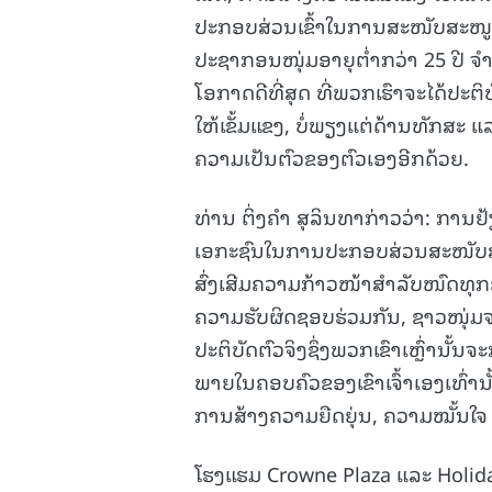
ປະກອບສ່ວນເຂົ້າໃນການສະໜັບສະໜູນ
ປະຊາກອນໜຸ່ມອາຍຸຕໍ່າກວ່າ 25 ປີ ຈ
ໂອກາດດີທີ່ສຸດ ທີ່ພວກເຮົາຈະໄດ້ປະ
ໃຫ້ເຂັ້ມແຂງ, ບໍ່ພຽງແຕ່ດ້ານທັກສະ 
ຄວາມເປັນຕົວຂອງຕົວເອງອີກດ້ວຍ.
ທ່ານ ຕິ່ງຄໍາ ສຸລິນທາກ່າວວ່າ: ກາ
ເອກະຊົນໃນການປະກອບສ່ວນສະໜັບສ
ສົ່ງເສີມຄວາມກ້າວໜ້າສຳລັບໜົດທຸກຄ
ຄວາມຮັບຜິດຊອບຮ່ວມກັນ, ຊາວໜຸ່ມຈະເຂ
ປະຕິບັດຕົວຈິງຊຶ່ງພວກເຂົາເຫຼົ່ານ
ພາຍໃນຄອບຄົວຂອງເຂົາເຈົ້າເອງເທົ່ານັ້
ການສ້າງຄວາມຍືດຍຸ່ນ, ຄວາມໝັ້ນ
ໂຮງແຮມ Crowne Plaza ແລະ Holiday