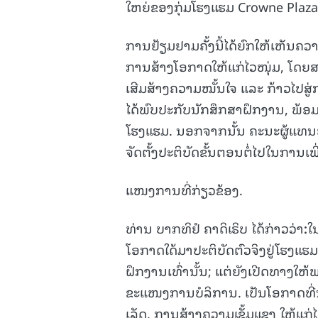
ໃຫຍ່ຂອງກຸ່ມໂຮງແຮມ Crowne Plaza 
ການຢ້ຽມຢາມຄັ້ງນີ້ໄດ້ຍົກໃຫ້ເຫັນ
ການສ້າງໂອກາດໃຫ້ແກ່ໄວໜຸ່ມ, ໂດຍສະເພ
ເສີມສ້າງຄວາມໝັ້ນໃຈ ແລະ ກ້າວໄປສູ
ໄດ້ພົບປະກັບນັກສຶກສາຝຶກງານ, ພ້ອມນ
ໂຮງແຮມ. ນອກຈາກນັ້ນ ຄະນະຜູ້ແທນ
ຈັດຕັ້ງປະຕິບັດຂັ້ນຕອນຕໍ່ໄປໃນການເ
ແໜງການທີ່ກ່ຽວຂ້ອງ.
ທ່ານ ບາກທິຢໍ ຄາດິເຣິບ ໄດ້ກ່າວວ່າ
:
ໃ
ໂອກາດໃດ້ມາປະຕິບັດຕົວຈິງຢູ່ໂຮງແຮ
ຝຶກງານເທົ່ານັ້ນ; ແຕ່ຍັງເປີດທາງໃຫ
ຂະແໜງການບໍລິການ. ເປັນໂອກາດທີ່ນັ
ເລັດ, ການສ້າງຄວາມເຂັ້ມແຂງ ໃຫ້ແກ່