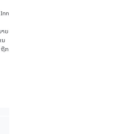
 Inn
ະພາບ
ານ
 ຖືກ