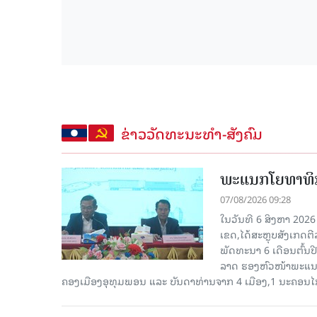
ຂ່າວວັດທະນະທຳ-ສັງຄົມ
ພະແນກໂຍທາທິກ
07/08/2026 09:28
ໃນວັນທີ 6 ສິງຫາ 202
ເຂດ,ໄດ້ສະຫຼຸບສັງເກດຕ
ພັດທະນາ 6 ເດືອນຕົ້ນ
ລາດ ຮອງຫົວໜ້າພະແນກ
ຄອງເມືອງອຸທຸມພອນ ແລະ ບັນດາທ່ານຈາກ 4 ເມືອງ,1 ນະຄອນໄກ