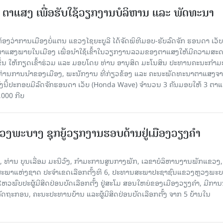
3 ຕາແສງ ເພື່ອຮັບໃຊ້ວຽກງານບໍລິຫານ ແລະ ພັດທະນາ
ີ່ຫ້ອງວ່າການເມືອງບໍ່ແຕນ ແຂວງໄຊຍະບູລີ ໄດ້ຈັດພິທີມອບ-ຮັບລົດຈັກ ຮອນດາ ເວັບ
ຕາແສງພາຍໃນເມືອງ ເພື່ອນໍາໃຊ້ເຂົ້າໃນວຽກງານລວມຂອງຕາແສງໃຫ້ມີຄວາມສະ
ຂຶ້ນ ໃຫ້ກຽດເຂົ້າຮ່ວມ ແລະ ມອບໂດຍ ທ່ານ ອານຸສິດ ມະໂນສິນ ປະທານຄະນະກຳ
າທ່ານການນຳຂອງເມືອງ, ພະນັກງານ ທີ່ກ່ຽວຂ້ອງ ແລະ ຄະນະພັດທະນາຕາແສງຈ
ງນີ້ປະກອບມີລົດຈັກຮອນດາ ເວັບ (Honda Wave) ຈໍານວນ 3 ຄັນມອບໃຫ້ 3 ຕາ
,000 ກີບ
ງພະບາງ ຊຸກຍູ້ວຽກງານຮອບດ້ານຢູ່ເມືອງວຽງຄໍາ
ີ້, ທ່ານ ບຸນເລື່ອມ ມະນີວົງ, ກຳມະການສູນກາງພັກ, ເລຂາບໍລິຫານງານພັກແຂວງ,
ພາແຫ່ງຊາດ ປະຈຳເຂດເລືອກຕັ້ງທີ 6, ປະທານສະພາປະຊາຊົນແຂວງຫຼວງພະບ
ໄຫວພົບປະຜູ້ມີສິດປ່ອນບັດເລືອກຕັ້ງ ຢູ່ສະໂມ ສອນໃຫຍ່ຂອງເມືອງວຽງຄໍາ, ມີກາ
ດຖະກອນ, ຄະນະປະທານບ້ານ ແລະຜູ້ມີສິດປ່ອນບັດເລືອກຕັ້ງ ຈາກ 5 ບ້ານໃນ