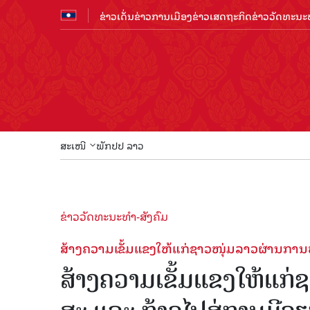
ຂ່າວເດັ່ນ
ຂ່າວການເມືອງ
ຂ່າວເສດຖະກິດ
ຂ່າວວັດທະນະທ
ສະເໜີ
ພັກປປ ລາວ
ຂ່າວວັດທະນະທຳ-ສັງຄົມ
ສ້າງຄວາມເຂັ້ມແຂງໃຫ້ແກ່ຊາວໜຸ່ມລາວຜ່ານການ
ສ້າງຄວາມເຂັ້ມແຂງໃຫ້ແກ