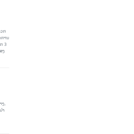
ດວກ
ມະການ
າກ 3
ແສງ
າງ,
ນນຳ