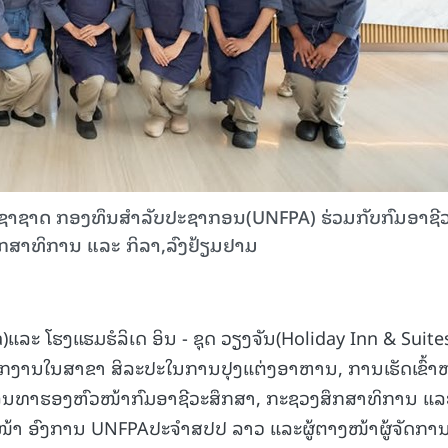
ະປະຊາຊາດ ກອງທຶນສໍາລັບປະຊາກອນ(UNFPA) ຮ່ວມກັບກົມອາຊີ
ຶກສາທິການ ແລະ ກິລາ,ລົງຢ້ຽມຢາມ
ະ ໂຮງແຮມຮໍລິເດ ອິນ - ຊຸດ ວຽງຈັນ(Holiday Inn & Suite
ຝຶກງານໃນສາຂາ ສິລະປະໃນການປຸງແຕ່ງອາຫານ, ການເຮັດເຂົ້າ
ສຸລິນທາຮອງຫົວໜ້າກົມອາຊີວະສຶກສາ, ກະຊວງສຶກສາທິການ ແລ
ຕາງໜ້າ ອົງການ UNFPAປະຈຳສປປ ລາວ ແລະຜູ້ຕາງໜ້າຜູ້ຈັດກາ