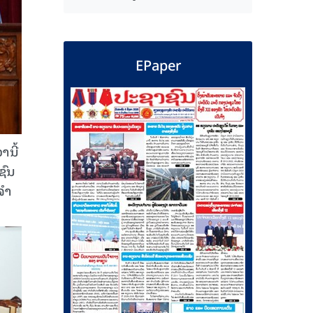
EPaper
ານີ້
ຊົນ
ຈຳ