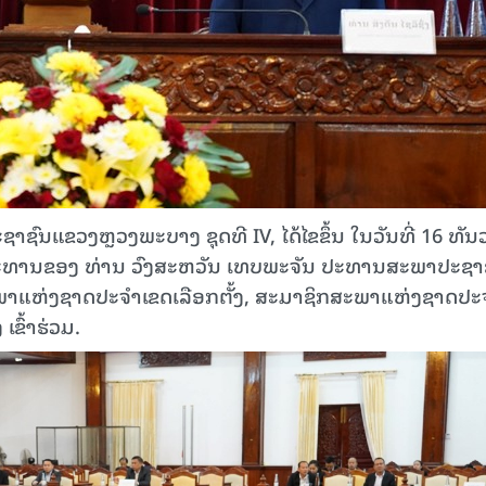
ົນແຂວງຫຼວງພະບາງ ຊຸດທີ IV, ໄດ້ໄຂຂຶ້ນ ໃນວັນທີ່ 16 ທັນວ
ປະທານຂອງ ທ່ານ ວົງສະຫວັນ ເທບພະຈັນ ປະທານສະພາປະຊາ
ພາແຫ່ງຊາດປະຈຳເຂດເລືອກຕັ້ງ, ສະມາຊິກສະພາແຫ່ງຊາດປະ
ຂົ້າຮ່ວມ.