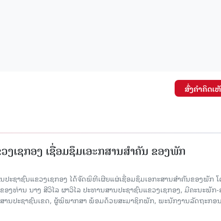
ສົ່ງຄໍາຄິດເຫ
ງເຊກອງ ເຊື່ອມຊຶມເອະກສານສໍາຄັນ ຂອງພັກ
 ສານປະຊາຊົນແຂວງເຊກອງ ໄດ້ຈັດພິທີເຜີຍແຜ່ເຊື່ອມຊຶມເອກະສານສໍາຄັນຂອງພັກ 
ຂອງທ່ານ ນາງ ສີວິໄລ ຜາວິໄລ ປະທານສານປະຊາຊົນແຂວງເຊກອງ, ມີຄະນະພັກ-
 ສານປະຊາຊົນເຂດ, ຜູ້ພິພາກສາ ພ້ອມດ້ວຍສະມາຊິກພັກ, ພະນັກງານລັດຖະກອ