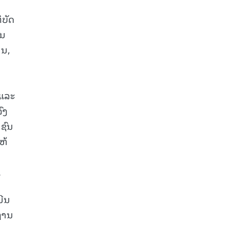
ິບັດ
ານ
ານ,
 ແລະ
ົງ
ຊົນ
ຫ້
.
ນີນ
ຖານ