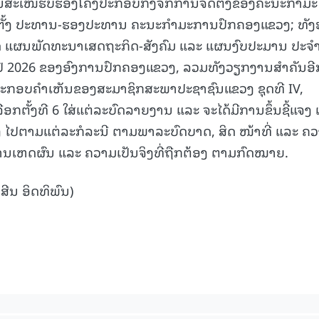
ານສະເໜີຮັບຮອງໂຄງປະກອບກົງຈັກການຈັດຕັ້ງຂອງຄະນະກໍາມະ
ັ້ງ ປະທານ-ຮອງປະທານ ຄະນະກໍາມະການປົກຄອງແຂວງ; ທັງຮ
ດ ແຜນພັດທະນາເສດຖະກິດ-ສັງຄົມ ແລະ ແຜນງົບປະມານ ປະຈໍາ
ີ 2026 ຂອງອົງການປົກຄອງແຂວງ, ລວມທັງວຽກງານສຳຄັນອີ
ປະກອບຄໍາເຫັນຂອງສະມາຊິກສະພາປະຊາຊົນແຂວງ ຊຸດທີ IV,
ກຕັ້ງທີ 6 ໃສ່ແຕ່ລະບົດລາຍງານ ແລະ ຈະໄດ້ມີການຂຶ້ນຊີ້ແຈງ
ໄປຕາມແຕ່ລະກໍລະນີ ຕາມພາລະບົດບາດ, ສິດ ໜ້າທີ່ ແລະ ຄ
ານເຫດຜົນ ແລະ ຄວາມເປັນຈິງທີ່ຖືກຕ້ອງ ຕາມກົດໝາຍ.
ສີນ ອິດທິພົນ)