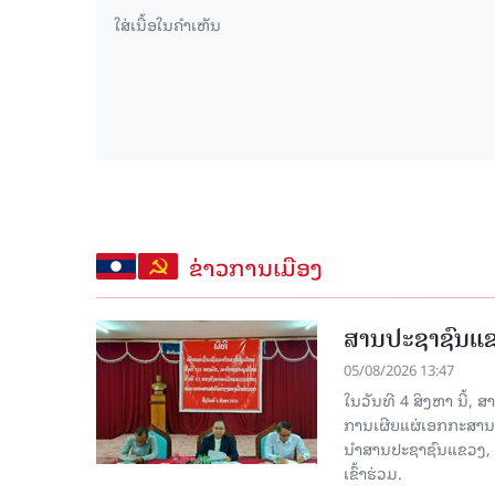
ຂ່າວການເມືອງ
ສານປະຊາຊົນແຂວ
05/08/2026 13:47
ໃນວັນທີ 4 ສິງຫາ ນີ້,
ການເຜີຍແຜ່ເອກກະສານ
ນໍາສານປະຊາຊົນແຂວງ,
ເຂົ້າຮ່ວມ.