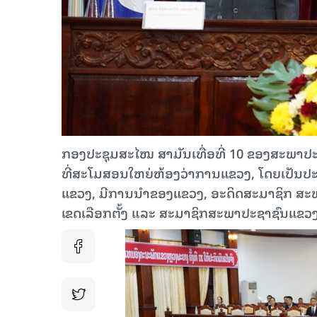
ກອງປະຊຸມສະໄໝ ສາມັນເທື່ອທີ່ 10 ຂອງສະພາປະຊາຊ
ທີ່ສະໂມສອນໃຫຍ່ຫ້ອງວ່າການແຂວງ, ໂດຍເປັນ
ແຂວງ, ມີການນຳຂອງແຂວງ, ອະດິດສະມາຊິກ ສະ
ເຂດເລືອກຕັ້ງ ແລະ ສະມາຊິກສະພາປະຊາຊົນແຂວງ ເ