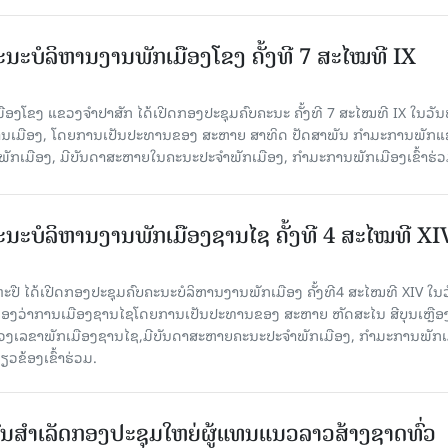
ນະບໍລິຫານງານພັກເມືອງໂຂງ ຄັ້ງທີ 7 ສະໄໝທີ IX
ອງໂຂງ ແຂວງຈຳປາສັກ ໄດ້ເປີດກອງປະຊຸມຄົບຄະນະ ຄັ້ງທີ 7 ສະໄໝທີ IX ໃນ​ວັນ​
ອງວ່າການເມືອງ, ໂດຍການເປັນປະທານຂອງ ສະຫາຍ ສາທິດ ປັດສາພັນ ກຳມະການພັກ
ັກເມືອງ, ມີບັນດາສະຫາຍໃນຄະນະປະຈຳພັກເມືອງ, ກຳມະການພັກເມືອງເຂົ້າຮ່ວ
ນະບໍລິຫານງານພັກເມືອງຊານ​ໄຊ ຄັ້ງທີ 4 ສະໄໝທີ XI
ປື ໄດ້ເປີດກອງປະຊຸມຄົບຄະນະບໍລິຫານງານພັກເມືອງ ຄັ້ງທີ4 ສະໄໝທີ XIV ໃນ​ວັ
 ທີ່ຫ້ອງວ່າການເມືອງຊານໄຊໂດຍການເປັນປະທານຂອງ ສະຫາຍ ຫັດສະໄນ ສີບຸນເຫຼືອ
ເລຂາພັກເມືອງຊານໄຊ,ມີບັນດາສະຫາຍຄະນະປະຈຳພັກເມືອງ, ກຳມະການພັກເ
ວຂ້ອງເຂົ້າຮ່ວມ.
ຜົນສໍາເລັດກອງປະຊຸມໃຫຍ່ຜູ້ແທນແນວລາວສ້າງຊາດທົ່ວ