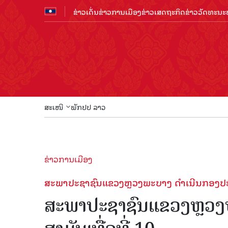
ຂ່າວເດັ່ນ
ຂ່າວການເມືອງ
ຂ່າວເສດຖະກິດ
ຂ່າວວັດທະນະທ
ສະເໜີ
ພັກປປ ລາວ
ຂ່າວການເມືອງ
ສະພາປະຊາຊົນແຂວງຫຼວງພະບາງ ດຳເນີນກອງປະຊຸ
ສະພາປະຊາຊົນແຂວງຫຼວງ