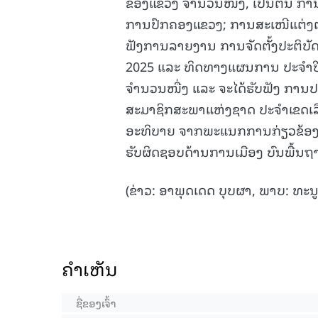
ຂອງແຂວງ ຈຳນວນໜຶ່ງ, ເປັນຕົ້ນ ກ
ການປົກຄອງແຂວງ; ການສະເໜີແຕ່ງຕ
ຟັງການລາຍງານ ການຈັດຕັ້ງປະຕິບັ
2025 ແລະ ທິດທາງແຜນການ ປະຈຳປ
ຈຳນວນໜື່ງ ແລະ ຈະໄດ້ຮັບຟັງ ການ
ສະມາຊິກສະພາແຫ່ງຊາດ ປະຈໍາເຂດເລືອ
ອະທິບາຍ ຈາກພະແນກການກ່ຽວຂ້ອງ 
ຮັບຜິດຊອບດ້ານການເມືອງ ບົນພື້ນຖ
(ຂ່າວ: ອາພຸດເດດ ບຸບຜາ, ພາບ: ທະນູ
ຄໍາເຫັນ