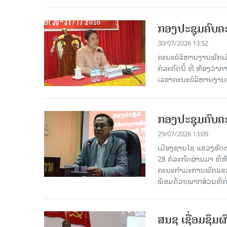
ກອງປະຊຸມຄົບຄະ
30/07/2026 13:52
ຄະນະບໍລິຫານງານພັກເມື
ກໍ​ລະ​ກົດ​ນີ້ ທີ່ ຫ້
ເລຂາຄະນະບໍລິຫານງານພ
ກອງປະຊຸມຄົບຄະ
29/07/2026 13:09
ເມືອງຊານໄຊ ແຂວງອັດຕະ
28 ກໍ​ລະ​ກົດ​ຜ່ານ​ມາ
ຄະນະກຳມະການພັກແຂວງ
ພ້ອມດ້ວຍພາກສ່ວນທີ່ກ່ຽ
ສນຊ ເຊື່ອມຊຶມ