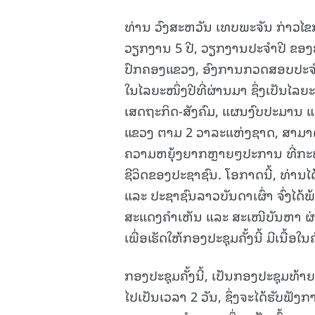
ທ່ານ ວົງສະຫວັນ ເທບພະຈັນ ກ່າວໄຂກອ
ວຽກງານ 5 ປີ, ວຽກງານປະຈໍາປີ ຂອ
ປົກຄອງແຂວງ, ອົງການກວດສອບປະຈ
ໃນໄລຍະໜຶ່ງປີທີ່ຜ່ານມາ ຊຶ່ງເປັນໄລ
ເສດຖະກິດ-ສັງຄົມ, ແຜນງົບປະມານ ແລ
ແຂວງ ຕາມ 2 ວາລະແຫ່ງຊາດ, ສາມາດບັ
ຄວາມຫຍຸ້ງຍາກຫຼາຍໆປະການ ທີ່ກະທົ
ຊີວິດຂອງປະຊາຊົນ. ໂອກາດນີ້, ທ່າ
ແລະ ປະຊາຊົນລາວບັນດາເຜົ່າ ຈົ່ງໄດ້
ສະແດງຄຳເຫັນ ແລະ ສະເໜີບັນຫາ ຜ່
ເພື່ອເຮັດໃຫ້ກອງປະຊຸມຄັ້ງນີ້ ມີເນື
ກອງປະຊຸມຄັ້ງນີ້, ເປັນກອງປະຊຸມທ
ໄປເປັນເວລາ 2 ວັນ, ຊຶ່ງຈະໄດ້ຮັບ