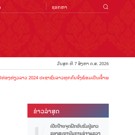
n
ວັນສຸກ ທີ 7 ສິງຫາ ຄ.ສ. 2026
ລາວ 2024 ປະຊາຊົນລາວທຸກຄົນຈົ່ງພ້ອມເປັນເຈົ້າພາບທີ່ດີ ຕ້ອນຮັບນັກທ່ອງທ
ຂ່າວ​ລ່າ​ສຸດ
ເປີດປ້າຍຈຸດຝຶກອົບຮົມຢູ່ລາວ
ຂອງສະຖາບັນການຊ່າງແຂວງ