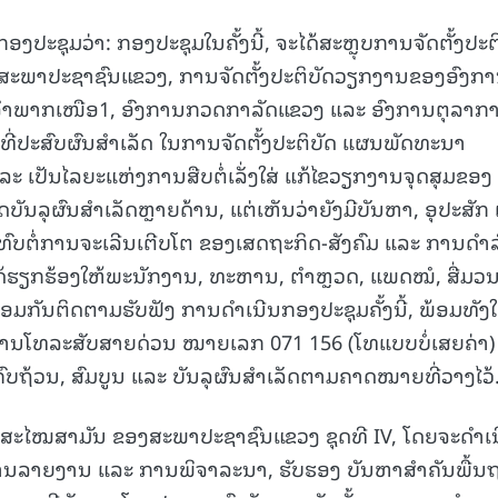
ງປະຊຸມວ່າ: ກອງປະຊຸມໃນຄັ້ງນີ້, ຈະໄດ້ສະຫຼຸບການຈັດຕັ້ງປະຕ
ງສະພາປະຊາຊົນແຂວງ, ການຈັດຕັ້ງປະຕິບັດວຽກງານຂອງອົງກ
ໍາພາກເໜືອ1, ອົງການກວດກາລັດແຂວງ ແລະ ອົງການຕຸລາກ
ຍະທີ່ປະສົບຜົນສໍາເລັດ ໃນການຈັດຕັ້ງປະຕິບັດ ແຜນພັດທະນາ
ະ ເປັນໄລຍະແຫ່ງການສືບຕໍ່ເລັ່ງໃສ່ ແກ້ໄຂວຽກງານຈຸດສຸມຂອງ
ນລຸຜົນສໍາເລັດຫຼາຍດ້ານ, ແຕ່ເຫັນວ່າຍັງມີບັນຫາ, ອຸປະສັກ
ບຕໍ່ການຈະເລີນເຕີບໂຕ ຂອງເສດຖະກິດ-ສັງຄົມ ແລະ ການດໍາລ
ນໄດ້ຮຽກຮ້ອງໃຫ້ພະນັກງານ, ທະຫານ, ຕຳຫຼວດ, ແພດໝໍ, ສື່ມວນ
ພ້ອມກັນຕິດຕາມຮັບຟັງ ການດຳເນີນກອງປະຊຸມຄັ້ງນີ້, ພ້ອມທັງໃ
ານໂທລະສັບສາຍດ່ວນ ໝາຍເລກ 071 156 (ໂທແບບບໍ່ເສຍຄ່າ)
້ອໃນຄົບຖ້ວນ, ສົມບູນ ແລະ ບັນລຸຜົນສຳເລັດຕາມຄາດໝາຍທີ່ວາງໄວ້
້າຍສະໄໝສາມັນ ຂອງສະພາປະຊາຊົນແຂວງ ຊຸດທີ IV, ໂດຍຈະດໍາເ
ຟັງການລາຍງານ ແລະ ການພິຈາລະນາ, ຮັບຮອງ ບັນຫາສຳຄັນພື້ນ