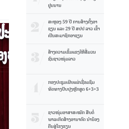
ຢູນນານ
ສະຫຼອງ 59 ປີ ການສ້າງຕັ້ງອາ
ຊຽນ ແລະ 29 ປີ ສປປ ລາວ ເຂົ້າ
ເປັນສະມາຊິກອາຊຽນ
ສ້າງຄວາມເຂັ້ມແຂງໃຫ້ສື່ມວນ
ຊົນຊາວໜຸ່ມລາວ
ກອງປະຊຸມເຜີຍແຜ່ເຊື່ອມຊຶມ
ທິດທາງປັບປຸງຫຼັກສູດ 6+3+3
ຊາວໜຸ່ມອາສາສະໝັກ ສືບຕໍ່
ພາລະກິດສ້າງອານາຄົດ ນໍານ້ອງ
ຄືນສູ່ໂຮງຮຽນ