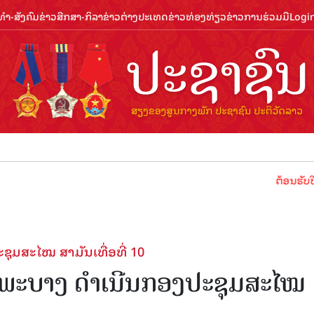
ຳ-ສັງຄົມ
ຂ່າວສືກສາ-ກິລາ
ຂ່າວຕ່າງປະເທດ
ຂ່າວທ່ອງທ່ຽວ
ຂ່າວການຮ່ວມມື
Logi
ຕ້ອນຮັບປີທ່ອງທ່ຽວ
ມສະໄໝ ສາມັນເທື່ອທີ່ 10
ພະບາງ ດຳເນີນກອງປະຊຸມສະໄໝ