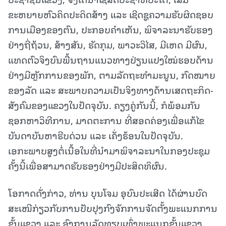
ຂະຫຍາຍຫົວຄິດປະດິດສ້າງ ແລະ ເຊີດຊູຄວາມຮັບຜິດຊອບ
ການເມືອງຂອງຕົນ, ປະກອບຄຳເຫັນ, ພິຈາລະນາຮັບຮອງ
ຢ່າງຖີ່ຖ້ວນ, ສ້າງສັນ, ຮັດກຸມ, ພາວະວິໄສ, ມີເຫດ ມີຜົນ,
ແທດຕົວຈິງບົນພື້ນຖານແນວທາງປ່ຽນແປງໃໝ່ຮອບດ້ານ
ຢ່າງມີຫຼັກການຂອງພັກ, ຕາມລັດຖະທໍາມະນູນ, ກົດໝາຍ
ຂອງລັດ ແລະ ສະພາບຄວາມເປັນຈິງທາງດ້ານເສດຖະກິດ-
ສັງຄົມຂອງແຂວງໃນປັດຈຸບັນ. ຄຽງຄູ່ກັນນີ້, ກໍພ້ອມກັນ
ຊອກຫາວິທີການ, ມາດຕະການ ທີ່ສອດຄ່ອງເພື່ອແກ້ໄຂ
ບັນດາບັນຫາຮີບດ່ວນ ແລະ ເຄັ່ງຮ້ອນໃນປັດຈຸບັນ.
ເອກະພາບສູງຕໍ່ເນື້ອໃນທີ່ນໍາມາພິຈາລະນາໃນກອງປະຊຸມ
ຄັ້ງນີ້ເພື່ອສາມາດຮັບຮອງຢ່າງມີປະສິດທິຜົນ.
ໂອກາດດັ່ງກ່າວ, ທ່ານ ບຸນໂຈມ ອຸບົນປະເສີດ ໄດ້ຜ່ານບົດ
ສະເໜີກ່ຽວກັບການປັບປຸງກົງຈັກການຈັດຕັ້ງພະແນກການ
ຂັ້ນແຂວງ ແລະ ອົງການລັດທຽບເທົ່າພະແນກຂັ້ນແຂວງ,