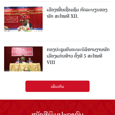
ເມືອງ​ໝື່ນເຊື່ອມຊຶມ ກົດລະບຽບຂອງ
ພັກ ສະໄໝທີ XII.
ກອງປະຊຸມຄົບຄະນະບໍລິຫານງານພັກ
ເມືອງແກ່ນ​ທ້າວ ຄັ້ງທີ 5 ສະໄໝທີ
VIII
ເພີ່ມເຕີມ
ໜັງສືພິມປະຊາຊົນ