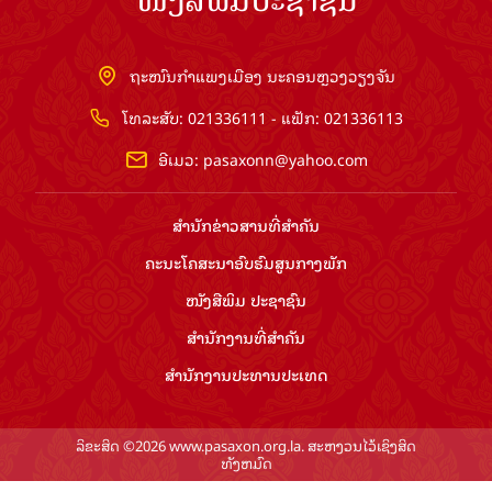
ຖະໜົນກຳແພງເມືອງ ນະຄອນຫຼວງວຽງຈັນ
ໂທລະສັບ: 021336111 - ແຟັກ: 021336113
ອີເມວ:
pasaxonn@yahoo.com
ສຳ​ນັກ​ຂ່າວ​ສານ​ທີ່​ສຳ​ຄັນ​
ຄະນະໂຄສະນາອົບຮົມ​ສູນ​ກາງ​ພັກ
ໜັງສືພິມ ປະ​ຊາ​ຊົນ
ສຳ​ນັກ​ງານ​ທີ່​ສຳ​ຄັນ
ສຳ​ນັກ​ງານ​ປະ​ທານ​ປະ​ເທດ
ລິຂະສິດ ©2026 www.pasaxon.org.la. ສະຫງວນໄວ້ເຊິງສິດ
ທັງຫມົດ