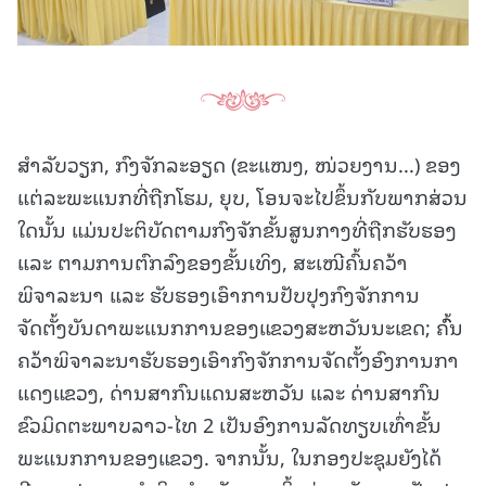
ສໍາລັບວຽກ, ກົງຈັກລະອຽດ (ຂະແໜງ, ໜ່ວຍງານ...) ຂອງ
ແຕ່ລະພະແນກທີ່ຖືກໂຮມ, ຍຸບ, ໂອນຈະໄປຂຶ້ນກັບພາກສ່ວນ
ໃດນັ້ນ ແມ່ນປະຕິບັດຕາມກົງຈັກຂັ້ນສູນກາງທີ່ຖືກຮັບຮອງ
ແລະ ຕາມການຕົກລົງຂອງຂັ້ນເທິງ, ສະເໜີຄົ້ນຄວ້າ
ພິຈາລະນາ ແລະ ຮັບຮອງເອົາການປັບປຸງກົງຈັກການ
ຈັດຕັ້ງບັນດາພະແນກການຂອງແຂວງສະຫວັນນະເຂດ; ຄົົ້ນ
ຄວ້າພິຈາລະນາຮັບຮອງເອົາກົງຈັກການຈັດຕັ້ງອົງການກາ
ແດງແຂວງ, ດ່ານສາກົນແດນສະຫວັນ ແລະ ດ່ານສາກົນ
ຂົວມິດຕະພາບລາວ-ໄທ 2 ເປັນອົງການລັດທຽບເທົ່າຂັ້ນ
ພະແນກການຂອງແຂວງ. ຈາກນັ້ນ, ໃນກອງປະຊຸມຍັງໄດ້