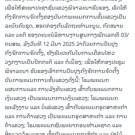
ເພື່ອໃຫ້ສະພາປະຊາຊົນແຂວງພິຈາລະນາຮັບຮອງ, ເຮັດໃຫ້
ກົງຈັກການຈັດຕັ້ງຂອງບັນດາພະແນກການຂັ້ນແຂວງເປັນ
ລະບົບຄົບຊຸດ, ສອດຄ່ອງກັບລັດຖະທໍາມະນູນ, ກົດໝາຍ
ແລະ ມະຕິ ຂອງຄະນະບໍລິຫານງານສູນກາງພັກເລກທີ 03/
ຄບສພ, ລົງວັນທີ 12 ມີນາ 2025 ວ່າດ້ວຍການປັບປຸງ
ກົງຈັກການຈັດຕັ້ງ, ທັງຮັບປະກັນໃນການເຄື່ອນໄຫວ
ວຽກງານເປັນປົກກະຕິ ແລະ ຕໍ່ເນື່ອງ; ເພື່ອໃຫ້ກອງປະຊຸມ
ພິຈາລະນາ ຮັບຮອງເອົາການປັບປຸງກົງຈັກການຈັດຕັ້ງ
ບັນດາພະແນກການຂັ້ນແຂວງດັ່ງນີ້: ໂຮມພະແນກ
ແຜນການແລະ ການລົງທຶນແຂວງ ເຂົ້າກັບພະແນກການ
ເງິນແຂວງ ເປັນພະແນກການເງິນແຂວງ; ໂຮມພະແນກ
ພະລັງງານ ແລະ ບໍ່ແຮ່ແຂວງ ເຂົ້າກັບພະແນກອຸດສາຫະກໍາ
ແລະ ການຄ້າແຂວງ ເປັນພະແນກອຸດສາຫະກໍາ ແລະ ການ
ຄ້າແຂວງ; ໂຮມພະແນກຊັບພະຍາກອນທໍາມະຊາດ ແລະ
ສິ່ງແວດລ້ອມແຂວງ ເຂົ້າກັບພະແນກກະສິກໍາ ແລະ ປ່າໄມ້