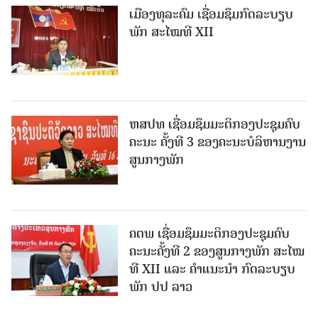
ເມືອງທຸລະຄົມ ເຊື່ອມຊຶມກົດລະບຽບ
ພັກ ສະໄໝທີ XII
ຫສປທ ເຊື່ອມຊຶມມະຕິກອງປະຊຸມຄົບ
ຄະນະ ຄັ້ງທີ 3 ຂອງຄະນະບໍລິຫານງານ
ສູນກາງພັກ
ຄຕພ ເຊື່ອມຊຶມມະຕິກອງປະຊຸມຄົບ
ຄະນະຄັ້ງທີ 2 ຂອງສູນກາງພັກ ສະໄໝ
ທີ XII ແລະ ຄໍາແນະນໍາ ກົດລະບຽບ
ພັກ ປປ ລາວ