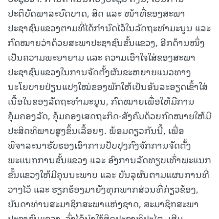
ປະຕິບັດພາລະບົດບາດ, ສິດ ແລະ ໜ້າທີ່ຂອງສະພາ
ປະຊາຊົນແຂວງຕາມທີ່ໄດ້ກໍານົດໄວ້ໃນລັດຖະທໍາມະນູນ ແລະ
ກົດໝາຍວ່າດ້ວຍສະພາປະຊາຊົນຂັ້ນແຂວງ, ອີກດ້ານໜຶ່ງ
ເປັນຄວາມພະຍາຍາມ ແລະ ຄວາມເອົາໃຈໃສ່ຂອງສະພາ
ປະຊາຊົນແຂວງໃນການຈັດຕັ້ງຜັນຂະຫຍາຍແນວທາງ
ນະໂຍບາຍປ່ຽນແປງໃໝ່ຂອງພັກໃຫ້ເປັນອັນລະອຽດເຂົ້າໃສ່
ເນື້ອໃນຂອງລັດຖະທໍາມະນູນ, ກົດໝາຍເພື່ອໃຫ້ມີການ
ຄຸ້ມຄອງລັດ, ຄຸ້ມຄອງເສດຖະກິດ-ສັງຄົມດ້ວຍກົດໝາຍໃຫ້ມີ
ປະສິດທິພາບສູງຂຶ້ນເລື້ອຍໆ. ພ້ອມດຽວກັນນີ້, ເພື່ອ
ພິຈາລະນາຮັບຮອງເອົາການປັບປຸງກົງຈັກການຈັດຕັ້ງ
ພະແນກການຂັ້ນແຂວງ ແລະ ອົງການລັດທຽບເທົ່າພະແນກ
ຂັ້ນແຂວງໃຫ້ມີຄຸນນະພາບ ແລະ ບັນລຸຜົນຕາມແຜນການທີ່
ວາງໄວ້ ແລະ ຮຽກຮ້ອງມາຍັງທຸກພາກສ່ວນທີ່ກ່ຽວຂ້ອງ,
ບັນດາທ່ານສະມາຊິກສະພາແຫ່ງຊາດ, ສະມາຊິກສະພາ
ປະຊາຊົນແຂວງ, ຈົ່ງໄດ້ນໍາໃຊ້ສິດປະຊາທິປະໄຕ, ເສີມ