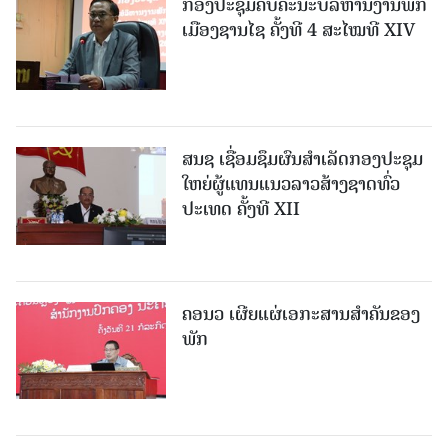
ກອງປະຊຸມຄົບຄະນະບໍລິຫານງານພັກ
ເມືອງຊານ​ໄຊ ຄັ້ງທີ 4 ສະໄໝທີ XIV
ສນຊ ເຊື່ອມຊຶມຜົນສໍາເລັດກອງປະຊຸມ
ໃຫຍ່ຜູ້ແທນແນວລາວສ້າງຊາດທົ່ວ
ປະເທດ ຄັ້ງທີ XII
ຄອນວ ເຜີຍແຜ່ເອກະສານສໍາຄັນຂອງ
ພັກ