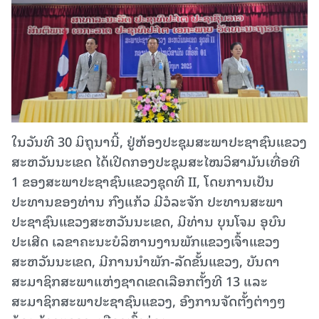
ໃນວັນທີ 30 ມິຖຸນານີ້, ຢູ່ຫ້ອງປະຊຸມສະພາປະຊາຊົນແຂວງ
ສະຫວັນນະເຂດ ໄດ້ເປີດກອງປະຊຸມສະໄໝວິສາມັນເທື່ອທີ
1 ຂອງສະພາປະຊາຊົນແຂວງຊຸດທີ II, ໂດຍການເປັນ
ປະທານຂອງທ່ານ ກົງແກ້ວ ມີວໍລະຈັກ ປະທານສະພາ
ປະຊາຊົນແຂວງສະຫວັນນະເຂດ, ມີທ່ານ ບຸນໂຈມ ອຸບົນ
ປະເສີດ ເລຂາຄະນະບໍລິຫານງານພັກແຂວງເຈົ້າແຂວງ
ສະຫວັນນະເຂດ, ມີການນໍາພັກ-ລັດຂັ້ນແຂວງ, ບັນດາ
ສະມາຊິກສະພາແຫ່ງຊາດເຂດເລືອກຕັ້ງທີ 13 ແລະ
ສະມາຊິກສະພາປະຊາຊົນແຂວງ, ອົງການຈັດຕັ້ງຕ່າງໆ