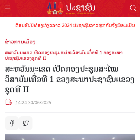
ຕ້ອນຮັບປີທ່ອງທ່ຽວລາວ 2024 ປະຊາຊົນລາວທຸກຄົນຈົ່ງພ້ອມເປັນເຈົ້າພາບທ
ຂ່າວການເມືອງ
ສະຫວັນນະເຂດ ເປີດກອງປະຊຸມສະໄໝວິສາມັນເທື່ອທີ 1 ຂອງສະພາ
ປະຊາຊົນແຂວງຊຸດທີ II
ສະຫວັນນະເຂດ ເປີດກອງປະຊຸມສະໄໝ
ວິສາມັນເທື່ອທີ 1 ຂອງສະພາປະຊາຊົນແຂວງ
ຊຸດທີ II
14:24 30/06/2025