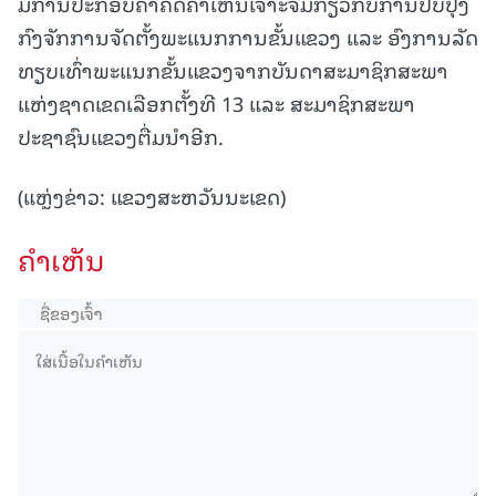
ມີການປະກອບຄຳຄິດຄຳເຫັນເຈາະຈິ້ມກ່ຽວກັບການປັບປຸງ
ກົງຈັກການຈັດຕັ້ງພະແນກການຂັ້ນແຂວງ ແລະ ອົງການລັດ
ທຽບເທົ່າພະແນກຂັ້ນແຂວງຈາກບັນດາສະມາຊິກສະພາ
ແຫ່ງຊາດເຂດເລືອກຕັ້ງທີ 13 ແລະ ສະມາຊິກສະພາ
ປະຊາຊົນແຂວງຕື່ມນໍາອີກ.
(ແຫຼ່ງຂ່າວ: ແຂວງສະຫວັນນະເຂດ)
ຄໍາເຫັນ