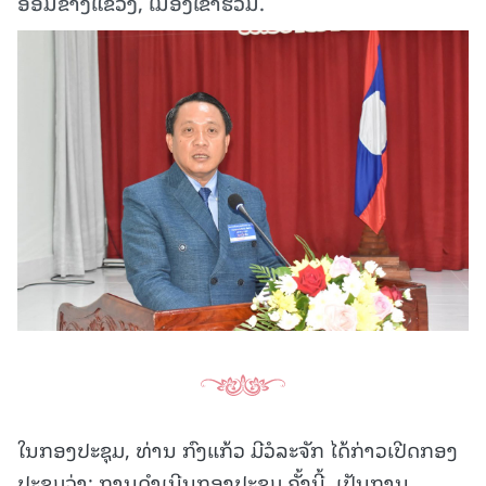
ອ້ອມຂ້າງແຂວງ, ເມືອງເຂົ້າຮ່ວມ.
ໃນກອງປະຊຸມ, ທ່ານ ກົງແກ້ວ ມີວໍລະຈັກ ໄດ້ກ່າວເປີດກອງ
ປະຊຸມວ່າ: ການດໍາເນີນກອງປະຊຸມ ຄັ້ງນີ້, ເປັນການ