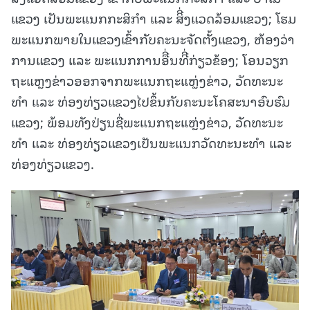
ແຂວງ ເປັນພະແນກກະສິກໍາ ແລະ ສິີ່ງແວດລ້ອມແຂວງ; ໂຮມ
ພະແນກພາຍໃນແຂວງເຂົ້າກັບຄະນະຈັດຕັ້ງແຂວງ, ຫ້ອງວ່າ
ການແຂວງ ແລະ ພະແນກການອືີ່ນທີີ່ກ່ຽວຂ້ອງ; ໂອນວຽກ
ຖະແຫຼງຂ່າວອອກຈາກພະແນກຖະແຫຼ່ງຂ່າວ, ວັດທະນະ
ທໍາ ແລະ ທ່ອງທ່ຽວແຂວງໄປຂຶ້ນກັບຄະນະໂຄສະນາອົບຮົມ
ແຂວງ; ພ້ອມທັງປ່ຽນຊື່ພະແນກຖະແຫຼ່ງຂ່າວ, ວັດທະນະ
ທໍາ ແລະ ທ່ອງທ່ຽວແຂວງເປັນພະແນກວັດທະນະທໍາ ແລະ
ທ່ອງທ່ຽວແຂວງ.