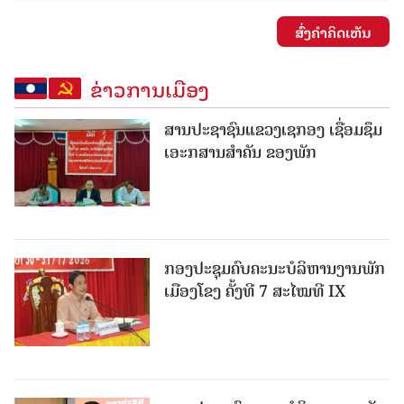
ສົ່ງຄໍາຄິດເຫັນ
ຂ່າວການເມືອງ
ສານປະຊາຊົນແຂວງເຊກອງ ເຊື່ອມຊຶມ
ເອະກສານສໍາຄັນ ຂອງພັກ
ກອງປະຊຸມຄົບຄະນະບໍລິຫານງານພັກ
ເມືອງໂຂງ ຄັ້ງທີ 7 ສະໄໝທີ IX