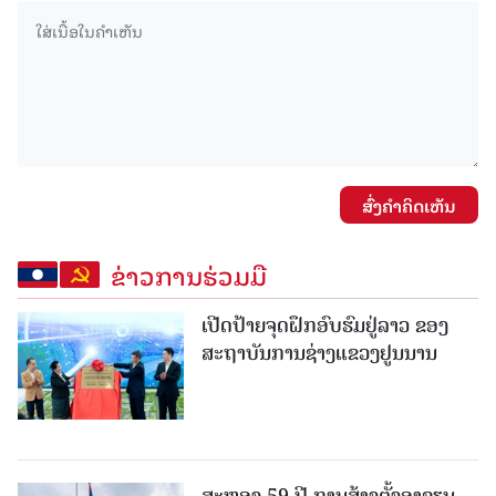
ສົ່ງຄໍາຄິດເຫັນ
ຂ່າວການຮ່ວມມື
ເປີດປ້າຍຈຸດຝຶກອົບຮົມຢູ່ລາວ ຂອງ
ສະຖາບັນການຊ່າງແຂວງຢູນນານ