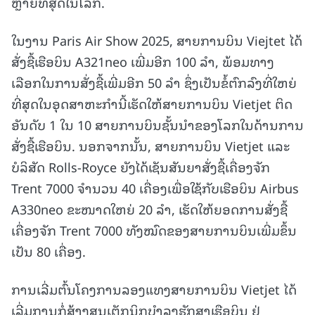
ຫຼາຍທີ່ສຸດໃນໂລກ.
ໃນງານ Paris Air Show 2025, ສາຍການບິນ Viejtet ໄດ້
ສັ່ງຊື້ເຮືອບິນ A321neo ເພີ່ມອີກ 100 ລໍາ, ພ້ອມທາງ
ເລືອກໃນການສັ່ງຊື້ເພີ່ມອີກ 50 ລໍາ ຊຶ່ງເປັນຂໍ້ຕົກລົງທີ່ໃຫຍ່
ທີ່ສຸດໃນອຸດສາຫະກໍານີ້ເຮັດໃຫ້ສາຍການບິນ Vietjet ຕິດ
ອັນດັບ 1 ໃນ 10 ສາຍການບິນຊັ້ນນໍາຂອງໂລກໃນດ້ານການ
ສັ່ງຊື້ເຮືອບິນ. ນອກຈາກນັ້ນ, ສາຍການບິນ Vietjet ແລະ
ບໍລິສັດ Rolls-Royce ຍັງໄດ້ເຊັນສັນຍາສັ່ງຊື້ເຄື່ອງຈັກ
Trent 7000 ຈໍານວນ 40 ເຄື່ອງເພື່ອໃຊ້ກັບເຮືອບິນ Airbus
A330neo ຂະໜາດໃຫຍ່ 20 ລໍາ, ເຮັດໃຫ້ຍອດການສັ່ງຊື້
ເຄື່ອງຈັກ Trent 7000 ທັງໝົດຂອງສາຍການບິນເພີ່ມຂຶ້ນ
ເປັນ 80 ເຄື່ອງ.
ການເລີ່ມຕົ້ນໂຄງການລອງແທງສາຍການບິນ Vietjet ໄດ້
ເລີ່ມການກໍ່ສ້າງສູນເຕັກນິກບໍາລຸງຮັກສາເຮືອບິນ ຢູ່