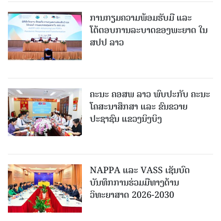
ການກຽມຄວາມພ້ອມຮັບມື ແລະ
ໂຕ້ຕອບການລະບາດຂອງພະຍາດ ໃນ
ສປປ ລາວ
ຄະນະ ຄອສພ ລາວ ພົບປະກັບ ຄະນະ
ໂຄສະນາສຶກສາ ແລະ ຂົນຂວາຍ
ປະຊາຊົນ ແຂວງນິງບິງ
NAPPA ແລະ VASS ເຊັນບົດ
ບັນທຶກການຮ່ວມມືທາງດ້ານ
ວິທະຍາສາດ 2026-2030