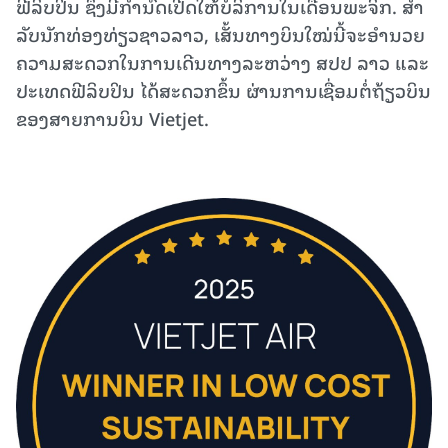
ຟີລິບປິນ ຊຶ່ງມີກຳນົດເປີດໃຫ້ບໍລິການໃນເດືອນພະຈິກ. ສໍາ
ລັບນັກທ່ອງທ່ຽວຊາວລາວ, ເສັ້ນທາງບິນໃໝ່ນີ້ຈະອຳນວຍ
ຄວາມສະດວກໃນການເດີນທາງລະຫວ່າງ ສປປ ລາວ ແລະ
ປະເທດຟີລິບປິນ ໄດ້ສະດວກຂຶ້ນ ຜ່ານການເຊື່ອມຕໍ່ຖ້ຽວບິນ
ຂອງສາຍການບິນ Vietjet.