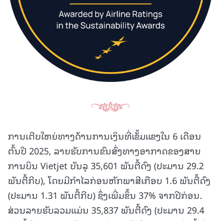
ການເຕີບໃຫຍ່ທາງດ້ານການເງິນທີ່ເຂັ້ມແຂງໃນ 6 ເດືອນ
ຕົ້ນປີ 2025, ລາຍຮັບການຂົນສົ່ງທາງອາກາດຂອງສາຍ
ການບິນ Vietjet ບັນລຸ 35,601 ພັນຕື້ດົງ (ປະມານ 29.2
ພັນຕື້ກີບ), ໂດຍມີກໍາໄລກ່ອນຫັກພາສີເກືອບ 1.6 ພັນຕື້ດົງ
(ປະມານ 1.31 ພັນຕື້ກີບ) ຊຶ່ງເພີ່ມຂຶ້ນ 37% ຈາກປີກ່ອນ.
ສ່ວນລາຍຮັບລວມແມ່ນ 35,837 ພັນຕື້ດົງ (ປະມານ 29.4