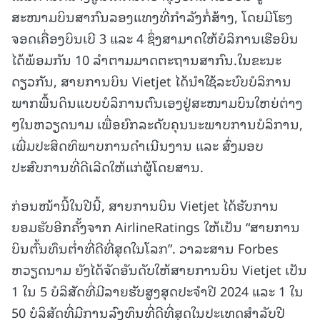
ສະໜາມບິນສາກົນລອງແທງທີ່ກຳລັງກໍ່ສ້າງ, ໂດຍມີໂຮງ
ຈອດເຄື່ອງບິນເບີ 3 ແລະ 4 ຊຶ່ງສາມາດໃຫ້ບໍລິການເຮືອບິນ
ໄດ້ພ້ອມກັນ 10 ລໍາຕາມມາດຕະຖານສາກົນ.ໃນຂະນະ
ດຽວກັນ, ສາຍການບິນ Vietjet ໄດ້ນໍາໃຊ້ລະບົບບໍລິການ
ພາກພື້ນດິນແບບບໍລິການຕົນເອງຢູ່ສະໜາມບິນໃຫຍ່ຕ່າງ
ໆໃນຫວຽດນາມ ເພື່ອຍົກລະດັບຄຸນນະພາບການບໍລິການ,
ເພີ່ມປະສິດທິພາບການດໍາເນີນງານ ແລະ ສົ່ງມອບ
ປະສົບການທີ່ດີເລີດໃຫ້ແກ່ຜູ້ໂດຍສານ.
ກ່ອນໜ້ານີ້ໃນປີນີ້, ສາຍການບິນ Vietjet ໄດ້ຮັບການ
ຍອມຮັບອີກຄັ້ງຈາກ AirlineRatings ໃຫ້ເປັນ “ສາຍການ
ບິນຕົ້ນທຶນຕ່ຳທີ່ດີທີ່ສຸດໃນໂລກ”. ວາລະສານ Forbes
ຫວຽດນາມ ຍັງໄດ້ຈັດອັນດັບໃຫ້ສາຍການບິນ Vietjet ເປັນ
1 ໃນ 5 ບໍລິສັດທີ່ມີລາຍຮັບສູງສຸດປະຈໍາປີ 2024 ແລະ 1 ໃນ
50 ບໍລິສັດທີ່ມີການລົງທຶນທີ່ດີທີ່ສຸດໃນປະເທດສໍາລັບປີ