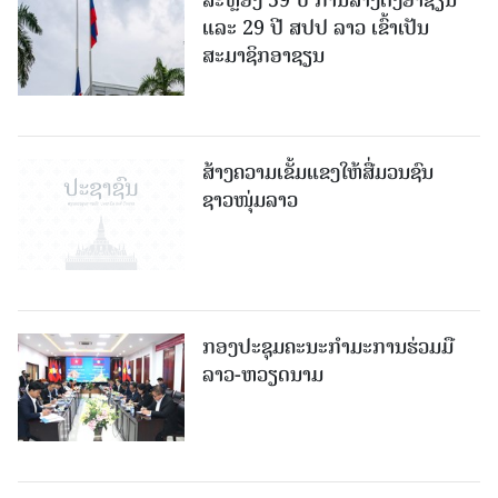
ສະຫຼອງ 59 ປີ ການສ້າງຕັ້ງອາຊຽນ
ແລະ 29 ປີ ສປປ ລາວ ເຂົ້າເປັນ
ສະມາຊິກອາຊຽນ
ສ້າງຄວາມເຂັ້ມແຂງໃຫ້ສື່ມວນຊົນ
ຊາວໜຸ່ມລາວ
ກອງປະຊຸມຄະນະກຳມະການຮ່ວມມື
ລາວ-ຫວຽດນາມ