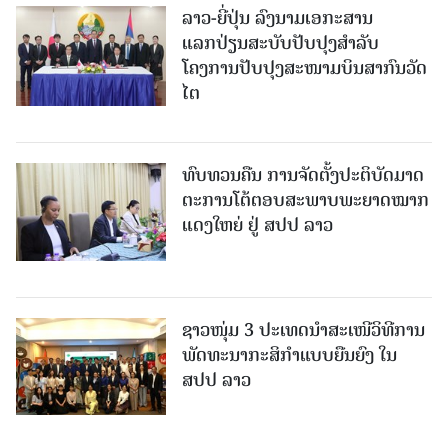
ລາວ-ຍີ່ປຸ່ນ ລົງນາມເອກະສານ
ແລກປ່ຽນສະບັບປັບປຸງສໍາລັບ
ໂຄງການປັບປຸງສະໜາມບິນສາກົນວັດ
ໄຕ
ທົບທວນຄືນ ການຈັດຕັ້ງປະຕິບັດມາດ
ຕະການໂຕ້ຕອບສະພາບພະຍາດໝາກ
ແດງໃຫຍ່ ຢູ່ ສປປ ລາວ
ຊາວໜຸ່ມ 3 ປະເທດນຳສະເໜີວິທີການ
ພັດທະນາກະສິກຳແບບຍືນຍົງ ໃນ
ສປປ ລາວ