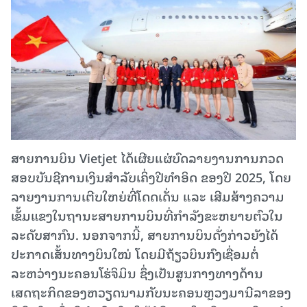
ສາຍການບິນ Vietjet ໄດ້ເຜີຍແຜ່ບົດລາຍງານການກວດ
ສອບບັນຊີການເງິນສໍາລັບເຄິ່ງປີທໍາອິດ ຂອງປີ 2025, ໂດຍ
ລາຍງານການເຕີບໃຫຍ່ທີ່ໂດດເດັ່ນ ແລະ ເສີມສ້າງຄວາມ
ເຂັ້ມແຂງໃນຖານະສາຍການບິນທີ່ກໍາລັງຂະຫຍາຍຕົວໃນ
ລະດັບສາກົນ. ນອກຈາກນີ້, ສາຍການບິນດັ່ງກ່າວຍັງໄດ້
ປະກາດເສັ້ນທາງບິນໃໝ່ ໂດຍມີຖ້ຽວບິນກົງເຊື່ອມຕໍ່
ລະຫວ່າງນະຄອນໂຮ່ຈິມິນ ຊຶ່ງເປັນສູນກາງທາງດ້ານ
ເສດຖະກິດຂອງຫວຽດນາມກັບນະຄອນຫຼວງມານີລາຂອງ