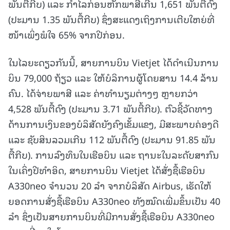
ພັນຕື້ກີບ) ແລະ ກໍາໄລກ່ອນຫັກພາສີເກີນ 1,651 ພັນຕື້ດົງ
(ປະມານ 1.35 ພັນຕື້ກີບ) ຊຶ່ງສະແດງເຖິງການເຕີບໃຫຍ່ທີ່
ໜ້າເພິ່ງພໍໃຈ 65% ຈາກປີກ່ອນ.
ໃນໄລຍະດຽວກັນນີ້, ສາຍການບິນ Vietjet ໄດ້ດໍາເນີນການ
ບິນ 79,000 ຖ້ຽວ ແລະ ໃຫ້ບໍລິການຜູ້ໂດຍສານ 14.4 ລ້ານ
ຄົນ. ໄດ້ຈ່າຍພາສີ ແລະ ຄ່າທໍານຽມຕ່າງໆ ຫຼາຍກວ່າ
4,528 ພັນຕື້ດົງ (ປະມານ 3.71 ພັນຕື້ກີບ). ຕົວຊີ້ວັດທາງ
ດ້ານການເງິນຂອງບໍລິສັດຍັງຄົງເຂັ້ມແຂງ, ມີສະພາບຄ່ອງດີ
ແລະ ຊັບສິນລວມເກີນ 112 ພັນຕື້ດົງ (ປະມານ 91.85 ພັນ
ຕື້ກີບ). ການລົງທຶນໃນເຮືອບິນ ແລະ ຖານະໃນລະດັບສາກົນ
ໃນເຄິ່ງປີທໍາອິດ, ສາຍການບິນ Vietjet ໄດ້ສັ່ງຊື້ເຮືອບິນ
A330neo ຈໍານວນ 20 ລໍາ ຈາກບໍລິສັດ Airbus, ເຮັດໃຫ້
ຍອດການສັ່ງຊື້ເຮືອບິນ A330neo ທັງໝົດເພີ່ມຂຶ້ນເປັນ 40
ລໍາ ຊຶ່ງເປັນສາຍການບິນທີ່ມີການສັ່ງຊື້ເຮືອບິນ A330neo