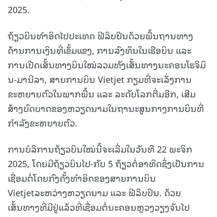
2025.
ຖ້ຽວບິນທໍາອິດໄປປະເທດ ຟີລິບປິນດ້ວຍພື້ນຖານທາງ
ດ້ານການເງິນທີ່ເຂັ້ມແຂງ, ການລົງທຶນໃນເຮືອບິນ ແລະ
ການເປີດເສັ້ນທາງບິນໃໝ່ລວມທັງເສັ້ນທາງນະຄອນໂຮຈິມິ
ນ-ມານີລາ, ສາຍການບິນ Vietjet ກຽມທີ່ຈະເລັ່ງການ
ຂະຫຍາຍຕົວໃນພາກພື້ນ ແລະ ລະດັບໂລກຕື່ມອີກ, ເສີມ
ສ້າງບົດບາດຂອງຫວຽດນາມໃນຖານະສູນກາງການບິນທີ່
ກໍາລັງຂະຫຍາຍຕົວ.
ການບໍລິການຖ້ຽວບິນໃໝ່ນີ້ຈະເລີ່ມໃນວັນທີ 22 ພະຈິກ
2025, ໂດຍມີຖ້ຽວບິນໄປ-ກັບ 5 ຖ້ຽວຕໍ່ອາທິດຊຶ່ງເປັນການ
ເຊື່ອມຕໍ່ໂດຍກົງຄັ້ງທໍາອິດຂອງສາຍການບິນ
Vietjetລະຫວ່າງຫວຽດນາມ ແລະ ຟີລິບປິນ. ດ້ວຍ
ເສັ້ນທາງທີ່ມີຢູ່ແລ້ວທີ່ເຊື່ອມຕໍ່ນະຄອນຫຼວງວຽງຈັນໄປ