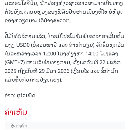
ນະຄອນໂຮຈີມິນ, ນັກທ່ອງທ່ຽວຊາວລາວສາມາດເດີນທາງ
ຕໍ່ໄປຍັງນະຄອນຫຼວງຂອງຟີລິບປິນຜ່ານເມືອງທີ່ໃຫຍ່ທີ່ສຸດ
ຂອງຫວຽດນາມໄດ້ຢ່າງສະດວກ.
ປີ້ມີໃຫ້ບໍລິການແລ້ວ, ໂດຍມີໂປຣໂມຊັນພິເສດລາຄາເລີ່ມຕົ້ນ
ພຽງ USD0 (ບໍ່ລວມພາສີ ແລະ ຄ່າທໍານຽມ) ຈັດຂຶ້ນທຸກວັນ
ໃນລະຫວ່າງເວລາ 12:00 ໂມງທ່ຽງຫາ 14:00 ໂມງແລງ
(GMT+7) ຜ່ານເວັບໄຊທາງການ, ຕັ້ງແຕ່ວັນທີ 22 ພະຈິກ
2025 ເຖິງວັນທີ 29 ມີນາ 2026 (ເງື່ອນໄຂ ແລະ ຂໍ້ກໍານົດ
ແມ່ນຂຶ້ນກັບການປ່ຽນແປງ).
ຂ່າວ: ຕຸໄລເພັດ
ຄໍາເຫັນ