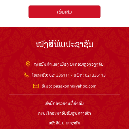
ເພີ່ມເຕີມ
ໜັງສືພິມປະຊາຊົນ
ຖະໜົນກຳແພງເມືອງ ນະຄອນຫຼວງວຽງຈັນ
ໂທລະສັບ: 021336111 - ແຟັກ: 021336113
ອີເມວ:
pasaxonn@yahoo.com
ສຳ​ນັກ​ຂ່າວ​ສານ​ທີ່​ສຳ​ຄັນ​
ຄະນະໂຄສະນາອົບຮົມ​ສູນ​ກາງ​ພັກ
ໜັງສືພິມ ປະ​ຊາ​ຊົນ