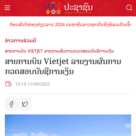
ຕ້ອນຮັບປີທ່ອງທ່ຽວລາວ 2024 ປະຊາຊົນລາວທຸກຄົນຈົ່ງພ້ອມເປັນເຈົ້າພາບທີ່
ຂ່າວການຮ່ວມມື
ສາຍການບິນ VIETJET ລາຍງານຜົນການກວດສອບບັນຊີການເງິນ
ສາຍການບິນ Vietjet ລາຍງານຜົນການ
ກວດສອບບັນຊີການເງິນ
10:19 11/09/2025