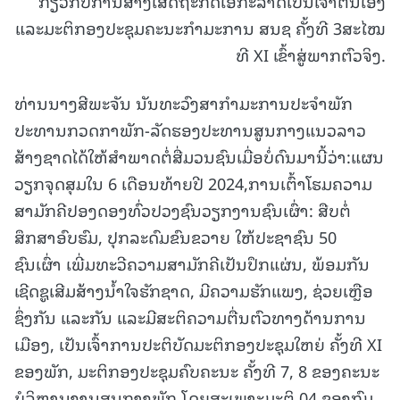
ກ່ຽວກັບການສ້າງເສດຖະກິດເອກະລາດເປັນເຈົ້າຕົນເອງ
ແລະມະຕິກອງປະຊຸມຄະນະກໍາມະການ ສນຊ ຄັ້ງທີ 3ສະໄໝ
ທີ XI ເຂົ້າສູ່ພາກຕົວຈິງ.
ທ່ານນາງສີພະຈັນ ນັນທະວົງສາກຳມະການປະຈຳພັກ
ປະທານກວດກາພັກ-ລັດຮອງປະທານສູນກາງແນວລາວ
ສ້າງຊາດໄດ້ໃຫ້ສຳພາດຕໍ່ສື່ມວນຊົນເມື່ອບໍ່ດົນມານີ້ວ່າ:ແຜນ
ວຽກຈຸດສຸມໃນ 6 ເດືອນທ້າຍປີ 2024,ການເຕົ້າໂຮມຄວາມ
ສາມັກຄີປອງດອງທົ່ວປວງຊົນວຽກງານຊົນເຜົ່າ: ສືບຕໍ່
ສຶກສາອົບຮົມ, ປຸກລະດົມຂົນຂວາຍ ໃຫ້ປະຊາຊົນ 50
ຊົນເຜົ່າ ເພີ່ມທະວີຄວາມສາມັກຄີເປັນປຶກແຜ່ນ, ພ້ອມກັນ
ເຊີດຊູເສີມສ້າງນໍ້າໃຈຮັກຊາດ, ມີຄວາມຮັກແພງ, ຊ່ວຍເຫຼືອ
ຊຶ່ງກັນ ແລະກັນ ແລະມີສະຕິຄວາມຕື່ນຕົວທາງດ້ານການ
ເມືອງ, ເປັນເຈົ້າການປະຕິບັດມະຕິກອງປະຊຸມໃຫຍ່ ຄັ້ງທີ XI
ຂອງພັກ, ມະຕິກອງປະຊຸມຄົບຄະນະ ຄັ້ງທີ 7, 8 ຂອງຄະນະ
ບໍລິຫານງານສູນກາງພັກ,ໂດຍສະເພາະມະຕິ 04 ຂອງກົມ