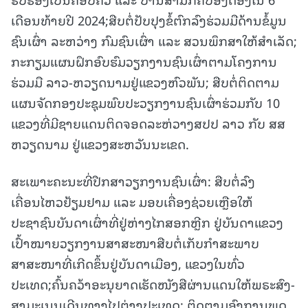
ເດືອນທ້າຍປີ 2024;ສືບຕໍ່ປັບປຸງຂໍ້ຕົກລົງຮ່ວມມືດ້ານຂໍ້ມູນ
ຊົນເຜົ່າ ລະຫວ່າງ ກົມຊົນເຜົ່າ ແລະ ສວນພຶກສາໃຫ້ສໍາເລັດ;
ກະກຽມແຜນຝຶກອົບຮົມວຽກງານຊົນເຜົ່າຕາມໂຄງການ
ຮ່ວມມື ລາວ-ຫວຽດນາມຢູ່ແຂວງຫົວພັນ; ສືບຕໍ່ຕິດຕາມ
ແຜນຈັດກອງປະຊຸມພົບປະວຽກງານຊົນເຜົ່າຮ່ວມກັບ 10
ແຂວງທີ່ມີຊາຍແດນຕິດຈອດລະຫ່ວາງສປປ ລາວ ກັບ ສສ
ຫວຽດນາມ ຢູ່ແຂວງສະຫວັນນະເຂດ.
ສະເພາະຄະນະທີ່ປືກສາວຽກງານຊົນເຜົ່າ: ສືບຕໍ່ລົງ
ເຄື່ອນໄຫວຢ້ຽມຢາມ ແລະ ມອບເຄື່ອງຊ່ວຍເຫຼືອໃຫ້
ປະຊາຊົນບັນດາເຜົ່າທີ່ຢູ່ຫ່າງໄກສອກຫຼີກ ຢູ່ບັນດາແຂວງ
ເປົ້າໝາຍວຽກງານສາສະໜາສືບຕໍ່ເກັບກໍາສະພາບ
ສາສະໜາທີ່ເກີດຂຶ້ນຢູ່ບັນດາເມືອງ, ແຂວງໃນທົ່ວ
ປະເທດ;ຄົ້ນຄວ້າອະນຸຍາດເຮັດໜັງສືຜ່ານແດນໃຫ້ພຣະສົງ-
ສາມະເນນເດີນທາງໄປຕ່າງປະເທດ; ຕິດຕາມອົງການພຸດ