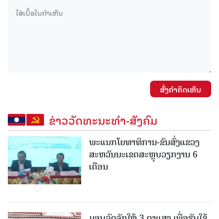
ສົ່ງຄໍາຄິດເຫັນ
ຂ່າວວັດທະນະທຳ-ສັງຄົມ
ພະແນກໂຍທາທິການ-ຂົນສົ່ງແຂວງ
ສະຫວັນນະເຂດສະຫຼຸບວຽກງານ 6
ເດືອນ
ມອບລົດຈັກໃຫ້ 3 ຕາແສງ ເພື່ອຮັບໃຊ້