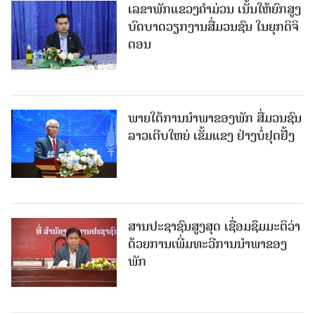
ເລຂາພັກແຂວງຄໍາມ່ວນ ເນັ້ນໃຫ້ຍົກສູງ
ບົດບາດວຽກງານສື່ມວນຊົນ ໃນຍຸກດິຈິ
ຕອນ
ພາຍໃຕ້ການນໍາພາຂອງພັກ ສື່ມວນຊົນ
ລາວເຕີບໃຫຍ່ ເຂັ້ມແຂງ ຢ່າງບໍ່ຢຸດຢັ້ງ
ສານປະຊາຊົນສູງສຸດ ເຊື່ອມຊຶມມະຕິວ່າ
ດ້ວຍການເພີ່ມທະວີການນຳພາຂອງ
ພັກ