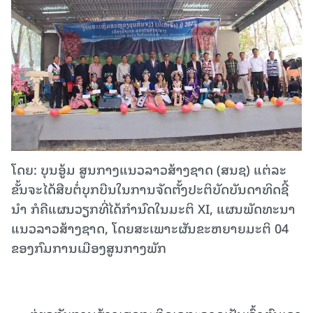
ໂດຍ: ບຸນອູ້ມ ສູນ​ກາງ​ແນວລາວສ້າງຊາດ (ສນຊ) ແຕ່ລະ
ຂັ້ນຈະໄດ້ສືບຕໍ່ບຸກບືນໃນການຈັດຕັ້ງປະຕິບັດບັນດາທິດຊີ້
ນໍາ ກໍຄືແຜນວຽກທີ່ໄດ້ກໍານົດໃນມະຕິ XI, ແຜນພັດທະນາ
ແນວລາວສ້າງຊາດ, ໂດຍສະເພາະຜັນຂະຫຍາຍມະຕິ 04
ຂອງກົມການເມືອງສູນກາງພັກ