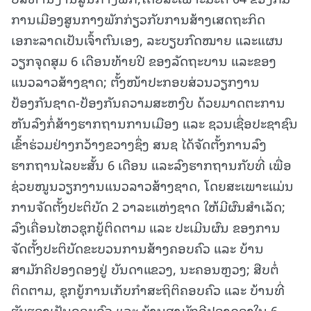
ການເມືອງສູນກາງພັກກ່ຽວກັບການສ້າງເສດຖະກິດ
ເອກະລາດເປັນເຈົ້າຕົນເອງ, ລະບຽບກົດໝາຍ ແລະແຜນ
ວຽກຈຸດສຸມ 6 ເດືອນທ້າຍປີ ຂອງລັດຖະບານ ແລະຂອງ
ແນວລາວສ້າງຊາດ; ຕັ້ງໜ້າປະກອບສ່ວນວຽກງານ
ປ້ອງກັນຊາດ-ປ້ອງກັນຄວາມສະຫງົບ ດ້ວຍມາດຕະການ
ຫັນລົງກໍ່ສ້າງຮາກຖານການເມືອງ ແລະ ຊວນເຊື່ອປະຊາຊົນ
ເຂົ້າຮ່ວມຢ່າງກວ້າງຂວາງຊຶ່ງ ສນຊ ໄດ້ຈັດຕັ້ງການລົງ
ຮາກຖານໄລຍະສັ້ນ 6 ເດືອນ ແລະລົງຮາກຖານກັບທີ່ ເພື່ອ
ຊ່ວຍໜູນວຽກງານແນວລາວສ້າງຊາດ, ໂດຍສະເພາະແມ່ນ
ການຈັດຕັ້ງປະຕິບັດ 2 ວາລະແຫ່ງຊາດ ໃຫ້ມີຜົນສໍາເລັດ;
ລົງເຄື່ອນໄຫວຊຸກຍູ້ຕິດຕາມ ແລະ ປະເມີນຜົນ ຂອງການ
ຈັດຕັ້ງປະຕິບັດຂະບວນການສ້າງຄອບຄົວ ແລະ ບ້ານ
ສາມັກຄີປອງດອງຢູ່ ບັນດາແຂວງ, ນະຄອນຫຼວງ; ສືບຕໍ່
ຕິດຕາມ, ຊຸກຍູ້ການເກັບກໍາສະຖິຕິຄອບຄົວ ແລະ ບ້ານທີ່
ຮັບຮອງເປັນຄອບຄົວ ແລະ ບ້ານສາມັກຄີປອງດອງໃນ 6