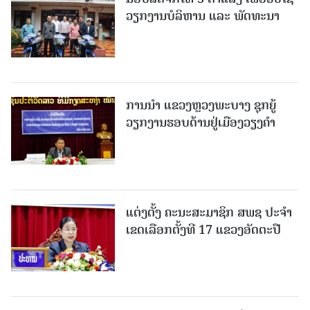
ວຽກງານບໍລິຫານ ແລະ ພັດທະນາ
ການນຳ ແຂວງຫຼວງພະບາງ ຊຸກຍູ້
ວຽກງານຮອບດ້ານຢູ່ເມືອງວຽງຄໍາ
ແຕ່ງຕັ້ງ ຄະນະສະມາຊິກ ສພຊ ປະຈຳ
ເຂດເລືອກຕັ້ງທີ 17 ແຂວງອັດຕະປື