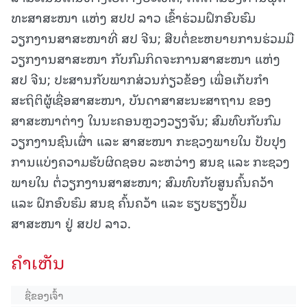
ທະສາສະໜາ ແຫ່ງ ສປປ ລາວ ເຂົ້າຮ່ວມຝຶກອົບຮົມ
ວຽກງານສາສະໜາທີ່ ສປ ຈີນ; ສືບຕໍ່ຂະຫຍາຍການຮ່ວມມື
ວຽກງານສາສະໜາ ກັບກົມກິດຈະການສາສະໜາ ແຫ່ງ
ສປ ຈີນ; ປະສານກັບພາກສ່ວນກ່ຽວຂ້ອງ ເພື່ອເກັບກໍາ
ສະຖິຕິຜູ້ເຊື່ອສາສະໜາ, ບັນດາສາສະນະສາຖານ ຂອງ
ສາສະໜາຕ່າງ ໃນນະຄອນຫຼວງວຽງຈັນ; ສົມທົບກັບກົມ
ວຽກງານຊົນເຜົ່າ ແລະ ສາສະໜາ ກະຊວງພາຍໃນ ປັບປຸງ
ການແບ່ງຄວາມຮັບຜິດຊອບ ລະຫວ່າງ ສນຊ ແລະ ກະຊວງ
ພາຍໃນ ຕໍ່ວຽກງານສາສະໜາ; ສົມທົບກັບສູນຄົ້ນຄວ້າ
ແລະ ຝຶກອົບຮົມ ສນຊ ຄົ້ນຄວ້າ ແລະ ຮຽບຮຽງປຶ້ມ
ສາສະໜາ ຢູ່ ສປປ ລາວ.
ຄໍາເຫັນ