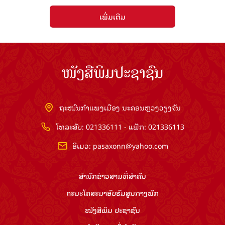
ເພີ່ມເຕີມ
ໜັງສືພິມປະຊາຊົນ
ຖະໜົນກຳແພງເມືອງ ນະຄອນຫຼວງວຽງຈັນ
ໂທລະສັບ: 021336111 - ແຟັກ: 021336113
ອີເມວ:
pasaxonn@yahoo.com
ສຳ​ນັກ​ຂ່າວ​ສານ​ທີ່​ສຳ​ຄັນ​
ຄະນະໂຄສະນາອົບຮົມ​ສູນ​ກາງ​ພັກ
ໜັງສືພິມ ປະ​ຊາ​ຊົນ