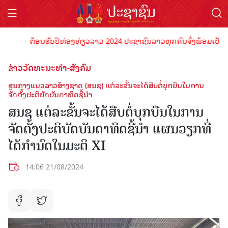
ຕ້ອນຮັບປີທ່ອງທ່ຽວລາວ 2024 ປະຊາຊົນລາວທຸກຄົນຈົ່ງພ້ອມເປັນເຈົ້າພ
ຂ່າວວັດທະນະທຳ-ສັງຄົມ
ສູນ​ກາງ​ແນວລາວສ້າງຊາດ (ສນຊ) ແຕ່ລະຂັ້ນຈະໄດ້ສືບຕໍ່ບຸກບືນໃນການ
ຈັດຕັ້ງປະຕິບັດບັນດາທິດຊີ້ນໍາ
ສນຊ ແຕ່ລະຂັ້ນຈະໄດ້ສືບຕໍ່ບຸກບືນໃນການ
ຈັດຕັ້ງປະຕິບັດບັນດາທິດຊີ້ນໍາ ແຜນວຽກທີ່
ໄດ້ກໍານົດໃນມະຕິ XI
14:06 21/08/2024