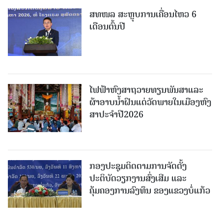
ສທໜລ ສະຫຼຸບການເຄື່ອນໄຫວ 6
ເດືອນຕົ້ນປີ
ໄຟຟ້າຫົງສາຖວາຍທຽນພັນສາແລະ
ຜ້າອາບນໍ້າຝົນແດ່ວັດພາຍໃນເມືອງຫົງ
ສາປະຈໍາປີ2026
ກອງປະຊຸມຕິດຕາມການຈັດຕັ້ງ
ປະຕິບັດວຽກງານສົ່ງເສີມ ແລະ
ຄຸ້ມຄອງການລົງທຶນ ຂອງແຂວງບໍ່ແກ້ວ