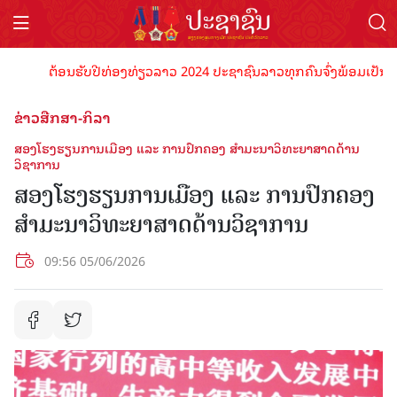
ຕ້ອນຮັບປີທ່ອງທ່ຽວລາວ 2024 ປະຊາຊົນລາວທຸກຄົນຈົ່ງພ້ອມເປັນເຈົ້າພາບ
ຂ່າວສືກສາ-ກິລາ
ສອງໂຮງຮຽນການເມືອງ ແລະ ການປົກຄອງ ສໍາມະນາວິທະຍາສາດດ້ານ
ວິຊາການ
ສອງໂຮງຮຽນການເມືອງ ແລະ ການປົກຄອງ
ສໍາມະນາວິທະຍາສາດດ້ານວິຊາການ
09:56 05/06/2026