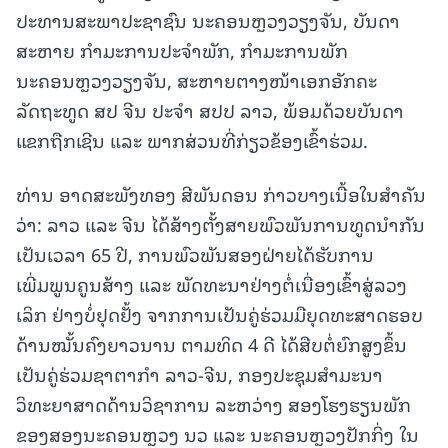
ປະທານສະພາປະຊາຊົນ ນະຄອນຫຼວງວຽງຈັນ, ບັນດາ
ສະຫາຍ ກໍາມະການປະຈໍາພັກ, ກໍາມະການພັກ
ນະຄອນຫຼວງວຽງຈັນ, ສະຫາຍຕາງໜ້າເອກອັກຄະ
ລັດຖະທູດ ສປ ຈີນ ປະຈໍາ ສປປ ລາວ, ພ້ອມດ້ວຍບັນດາ
ແຂກຖືກເຊີນ ແລະ ພາກສ່ວນທີ່ກ່ຽວຂ້ອງເຂົ້າຮ່ວມ.
ທ່ານ ອາດສະພັງທອງ ສີພັນດອນ ກ່າວບາງເນື້ອໃນສໍາຄັນ
ວ່າ: ລາວ ແລະ ຈີນ ໄດ້ສ້າງຕັ້ງສາຍພົວພັນການທູດນໍາກັນ
ເປັນເວລາ 65 ປີ, ການພົວພັນສອງຝ່າຍໄດ້ຮັບການ
ເພີ່ມພູນຄູນສ້າງ ແລະ ພັດທະນາຢ່າງຕໍ່ເນື່ອງເຂົ້າສູ່ລວງ
ເລິກ ຢ່າງບໍ່ຢຸດຢັ້ງ ຈາກການເປັນຄູ່ຮ່ວມມືຍຸດທະສາດຮອບ
ດ້ານໝັ້ນຄົງຍາວນານ ຕາມທິດ 4 ດີ ໄດ້ສືບຕໍ່ຍົກສູງຂຶ້ນ
ເປັນຄູ່ຮ່ວມຊາຕາກໍາ ລາວ-ຈີນ, ກອງປະຊຸມສໍາມະນາ
ວິທະຍາສາດດ້ານວິຊາການ ລະຫວ່າງ ສອງໂຮງຮຽນພັກ
ຂອງສອງນະຄອນຫຼວງ ນວ ແລະ ນະຄອນຫຼວງປັກກິ່ງ ໃນ