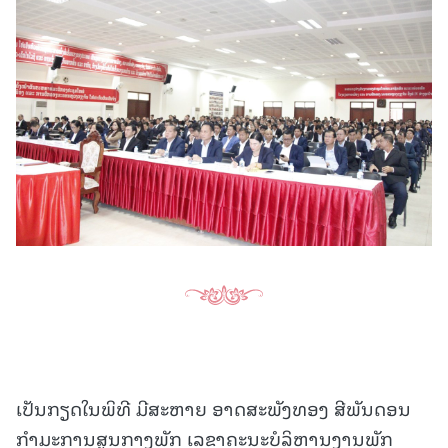
ເປັນກຽດໃນພິທີ ມີສະຫາຍ ອາດສະພັງທອງ ສີພັນດອນ
ກໍາມະການສູນກາງພັກ ເລຂາຄະນະບໍລິຫານງານພັກ