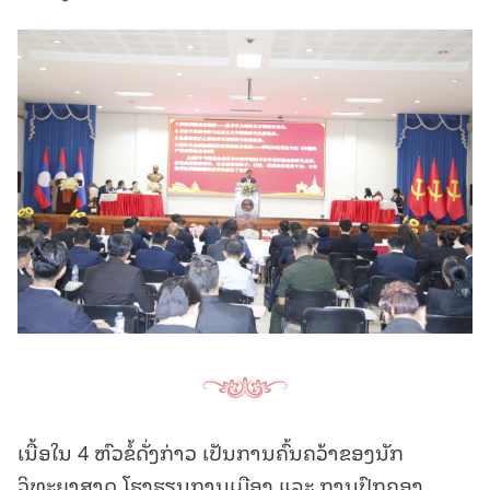
ເນື້ອໃນ 4 ຫົວຂໍ້ດັ່ງກ່າວ ເປັນການຄົ້ນຄວ້າຂອງນັກ
ວິທະຍາສາດ ໂຮງຮຽນການເມືອງ ແລະ ການປົກຄອງ