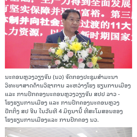
ນະຄອນຫຼວງວຽງຈັນ (ນວ) ຈັດກອງປະຊຸມສໍາມະນາ
ວິທະຍາສາດດ້ານວິຊາການ ລະຫວ່າງໂຮງ ຮຽນການເມືອງ
ແລະ ການປົກຄອງນະຄອນຫຼວງວຽງຈັນ ສປປ ລາວ -
ໂຮງຮຽນການເມືອງ ແລະ ການປົກຄອງນະຄອນຫຼວງ
ປັກກິ່ງ ສປ ຈີນ ໃນວັນທີ 4 ມິຖຸນານີ້ ທີ່ສະໂມສອນຂອງ
ໂຮງຮຽນການເມືອງແລະ ການປົກຄອງ ນວ.