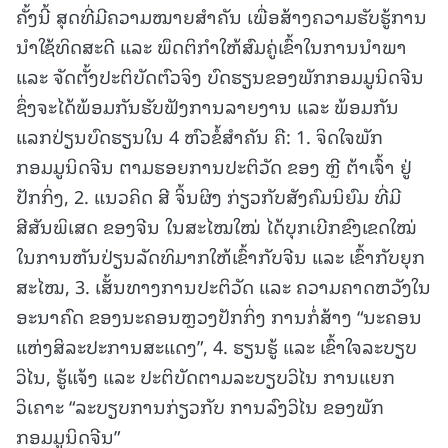
ຄັ້ງນີ້ ສຸດທີ່ມີຄວາມໝາຍສໍາຄັນ ເພື່ອສ້າງຄວາມຮັບຮູ້ການ
ນໍາໃຊ້ທິດສະດີ ແລະ ພຶດຕິກຳໃຫ້ສົມຄູ່ເຂົ້າໃນການນໍາພາ
ແລະ ຈັດຕັ້ງປະຕິບັດຕົວຈິງ ບົດຮຽນຂອງພັກກອມມູນິດຈີນ
ຊຶ່ງຈະໄດ້ພ້ອມກັນຮັບຟັງການລາຍງານ ແລະ ພ້ອມກັນ
ແລກປ່ຽນບົດຮຽນໃນ 4 ຫົວຂໍ້ສໍາຄັນ ຄື: 1. ຈິດໃຈພັກ
ກອມມູນິດຈີນ ຕາມຮອຍການປະຕິວັດ ຂອງ ຫຼີ ຕ້າເຈົ້າ ຢູ່
ປັກກິ່ງ, 2. ແນວຄິດ ສີ ຈິ້ນຜິງ ກ່ຽວກັບສັງຄົມນິຍົມ ທີ່ມີ
ສີສັນພິເສດ ຂອງຈີນ ໃນສະໄໝໃໝ່ ໄດ້ບຸກເບີກຂົງເຂດໃໝ່
ໃນການຫັນປ່ຽນລັດທິມາກໃຫ້ເຂົ້າກັບຈີນ ແລະ ເຂົ້າກັບຍຸກ
ສະໄໝ, 3. ເສັ້ນທາງການປະຕິວັດ ແລະ ຄວາມຄາດຫວັງໃນ
ອະນາຄົດ ຂອງນະຄອນຫຼວງປັກກິ່ງ ການກໍ່ສ້າງ “ນະຄອນ
ແຫ່ງສິລະປະການສະແດງ”, 4. ຮຽນຮູ້ ແລະ ເຂົ້າໃຈລະບຽບ
ວິໄນ, ຮູ້ແຈ້ງ ແລະ ປະຕິບັດຕາມລະບຽບວິໄນ ການແຍກ
ວິເຄາະ “ລະບຽບການກ່ຽວກັບ ການລົງວິໄນ ຂອງພັກ
ກອມມູນິດຈີນ”