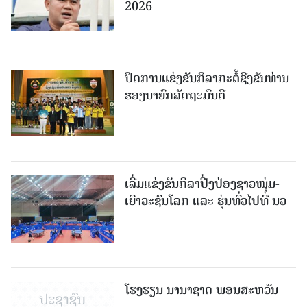
2026
ປິດການແຂ່ງຂັນກິລາກະຕໍ້ຊີງຂັນທ່ານ
ຮອງນາຍົກລັດຖະມົນຕີ
ເລີ່ມແຂ່ງຂັນກິລາປິ່ງປ່ອງຊາວໜຸ່ມ-
ເຍົາວະຊົນໂລກ ແລະ ຮຸ່ນທົ່ວໄປທີ່ ນວ
ໂຮງຮຽນ ນານາຊາດ ພອນສະຫວັນ