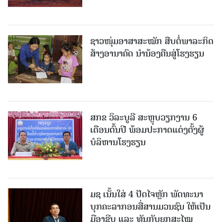
ຊາວໜຸ່ມອາສາສະໝັກ ສືບຕໍ່ພາລະກິດ
ສ້າງອານາຄົດ ນໍານ້ອງຄືນສູ່ໂຮງຮຽນ
ສກຂ ວິລະບູລີ ສະຫຼຸບວຽກງານ 6
ເດືອນຕົ້ນປີ ພ້ອມປະກາດແຕ່ງຕັ້ງຜູ້
ບໍລິຫານໂຮງຮຽນ
ມຊ ເນັ້ນໃສ່ 4 ປັດໄຈຫຼັກ ພັດທະນາ
ບຸກຄະລາກອນສື່ສານມວນຊົນ ໃຫ້ເປັນ
ມືອາຊີບ ແລະ ທັນກັບຍຸກສະໄໝ