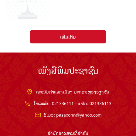
ເພີ່ມເຕີມ
ໜັງສືພິມປະຊາຊົນ
ຖະໜົນກຳແພງເມືອງ ນະຄອນຫຼວງວຽງຈັນ
ໂທລະສັບ: 021336111 - ແຟັກ: 021336113
ອີເມວ:
pasaxonn@yahoo.com
ສຳ​ນັກ​ຂ່າວ​ສານ​ທີ່​ສຳ​ຄັນ​