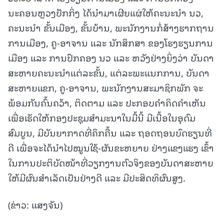
ນະຄອນຫຼວງປັກກິ່ງ ໄດ້ນໍາມາເຜີຍແຜ່ໃຫ້ຄະນະນໍາ ນວ,
ຄະນະນໍາ ຂັ້ນເມືອງ, ຂັ້ນບ້ານ, ພະນັກງານກໍ່ສ້າງຮາກຖານ
ການເມືອງ, ຄູ-ອາຈານ ແລະ ນັກສຶກສາ ຂອງໂຮງຮຽນການ
ເມືອງ ແລະ ການປົກຄອງ ນວ ແລະ ຫວັງຢ່າງຍິ່ງວ່າ ບັນດາ
ສະຫາຍຄະນະນໍາແຕ່ລະຂັ້ນ, ແຕ່ລະພະແນກການ, ບັນດາ
ສະຫາຍແຂກ, ຄູ-ອາຈານ, ພະນັກງານສະມາຊິກພັກ ຈະ
ພ້ອມກັນຄົ້ນຄວ້າ, ຕິດຕາມ ແລະ ປະກອບຄໍາຄິດຄໍາເຫັນ
ເພື່ອເຮັດໃຫ້ກອງປະຊຸມສໍາມະນາໃນມື້ນີ້ ມີເນື້ອໃນອຸດົມ
ສົມບູນ, ມີບັນຍາກາດທີ່ຄຶກຄື້ນ ແລະ ຖອດຖອນບົດຮຽນທີ່
ດີ ເພື່ອຈະໄດ້ນໍາໄປໝູນໃຊ້-ຜັນຂະຫຍາຍ ຢ່າງແຂງແຮງ ເຂົ້າ
ໃນການປະຕິບັດໜ້າທີ່ວຽກງານຕົວຈິງຂອງບັນດາສະຫາຍ
ໃຫ້ມີຜົນສໍາເລັດເປັນຢ່າງດີ ແລະ ມີປະສິດທິຜົນສູງ.
(ຂ່າວ: ແສງຈັນ)