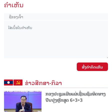
ຄໍາເຫັນ
ສົ່ງຄໍາຄິດເຫັນ
ຂ່າວສືກສາ-ກິລາ
ກອງປະຊຸມເຜີຍແຜ່ເຊື່ອມຊຶມທິດທາງ
ປັບປຸງຫຼັກສູດ 6+3+3