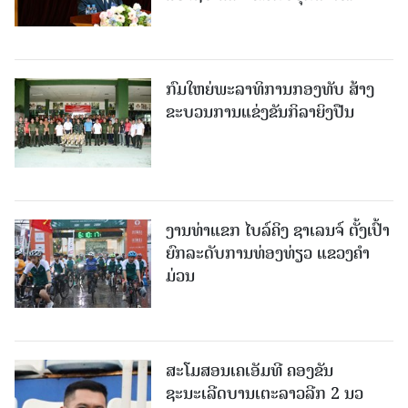
ກົມໃຫຍ່ພະລາທິການກອງທັບ ສ້າງ
ຂະບວນການແຂ່ງຂັນກິລາຍິງປືນ
ງານທ່າແຂກ ໄບລ໌ຄິງ ຊາເລນຈ໌ ຕັ້ງເປົ້າ
ຍົກລະດັບການທ່ອງທ່ຽວ ແຂວງຄໍາ
ມ່ວນ
ສະໂມສອນເຄເອັມທີ ຄອງຂັນ
ຊະນະເລີດບານເຕະລາວລີກ 2 ນວ