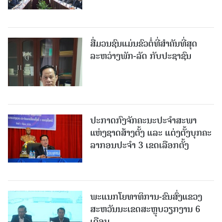
ສື່ມວນຊົນແມ່ນຂົວຕໍ່ທີ່ສໍາຄັນທີ່ສຸດ
ລະຫວ່າງພັກ-ລັດ ກັບປະຊາຊົນ
ປະກາດກົງຈັກຄະນະປະຈໍາສະພາ
ແຫ່ງຊາດສ້າງຕັ້ງ ແລະ ແຕ່ງຕັ້ງບຸກຄະ
ລາກອນປະຈໍາ 3 ເຂດເລືອກຕັ້ງ
ພະແນກໂຍທາທິການ-ຂົນສົ່ງແຂວງ
ສະຫວັນນະເຂດສະຫຼຸບວຽກງານ 6
ເດືອນ