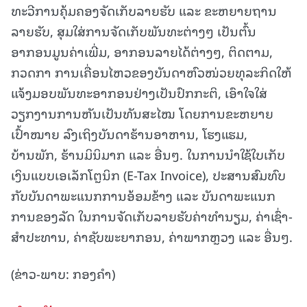
ທະວີການຄຸ້ມຄອງຈັດເກັບລາຍຮັບ ແລະ ຂະຫຍາຍຖານ
ລາຍຮັບ, ສຸມໃສ່ການຈັດເກັບພັນທະຕ່າງໆ ເປັນຕົ້ນ
ອາກອນມູນຄ່າເພີ່ມ, ອາກອນລາຍໄດ້ຕ່າງໆ, ຕິດຕາມ,
ກວດກາ ການເຄື່ອນໄຫວຂອງບັນດາຫົວໜ່ວຍທຸລະກິດໃຫ້
ແຈ້ງມອບພັນທະອາກອນຢ່າງເປັນປົກກະຕິ, ເອົາໃຈໃສ່
ວຽກງານການຫັນເປັນທັນສະໄໝ ໂດຍການຂະຫຍາຍ
ເປົ້າໝາຍ ລົງເຖິງບັນດາຮ້ານອາຫານ, ໂຮງແຮມ,
ບ້ານພັກ, ຮ້ານມິນິມາກ ແລະ ອື່ນໆ. ໃນການນໍາໃຊ້ໃບເກັບ
ເງິນແບບເອເລັກໂຕຼນິກ (E-Tax Invoice), ປະສານສົມທົບ
ກັບບັນດາພະແນກການອ້ອມຂ້າງ ແລະ ບັນດາພະແນກ
ການຂອງລັດ ໃນການຈັດເກັບລາຍຮັບຄ່າທໍານຽມ, ຄ່າເຊົ່າ-
ສໍາປະທານ, ຄ່າຊັບພະຍາກອນ, ຄ່າພາກຫຼວງ ແລະ ອື່ນໆ.
(ຂ່າວ-ພາບ: ກອງຄໍາ)