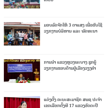
ມອບລົດຈັກໃຫ້ 3 ຕາແສງ ເພື່ອຮັບໃຊ້
ວຽກງານບໍລິຫານ ແລະ ພັດທະນາ
ການນຳ ແຂວງຫຼວງພະບາງ ຊຸກຍູ້
ວຽກງານຮອບດ້ານຢູ່ເມືອງວຽງຄໍາ
ແຕ່ງຕັ້ງ ຄະນະສະມາຊິກ ສພຊ ປະຈຳ
ເຂດເລືອກຕັ້ງທີ 17 ແຂວງອັດຕະປື