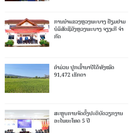
ການນຳແຂວງຫຼວງພະບາງ ຢ້ຽມ​ຢາມ
ບໍ​ລິ​ສັດຊີມັງຫຼວງພະບາງ ຈຽງເກີ ຈໍາ
ກັດ
ຄໍາມ່ວນ ປູກເຂົ້ານາປີໄດ້ທັງໝົດ
91,472 ເຮັກຕາ
ສະຫຼຸບການຈັດຕັ້ງປະຕິບັດວຽກງານ
ອະໄພຍະໂທດ 5 ປີ