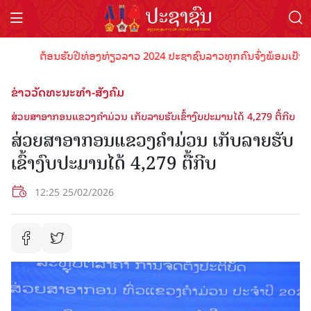
ຕ້ອນຮັບປີທ່ອງທ່ຽວລາວ 2024 ປະຊາຊົນລາວທຸກຄົນຈົ່ງພ້ອມເປັນເຈົ້າພາບ
ຂ່າວວັດທະນະທຳ-ສັງຄົມ
ສ່ວຍສາອາກອນແຂວງຄໍາມ່ວນ ເກັບລາຍຮັບເຂົ້າງົບປະມານໄດ້ 4,279 ຕື້ກີບ
ສ່ວຍສາອາກອນແຂວງຄໍາມ່ວນ ເກັບລາຍຮັບ
ເຂົ້າງົບປະມານໄດ້ 4,279 ຕື້ກີບ
12:25 25/02/2026