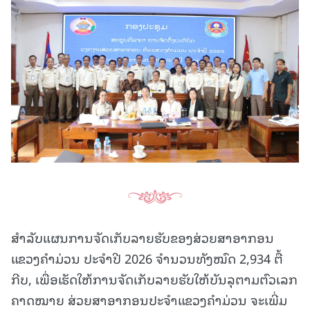
ສໍາລັບແຜນການຈັດເກັບລາຍຮັບຂອງສ່ວຍສາອາກອນ
ແຂວງຄໍາມ່ວນ ປະຈໍາປີ 2026 ຈໍານວນທັງໝົດ 2,934 ຕື້
ກີບ, ເພື່ອເຮັດໃຫ້ການຈັດເກັບລາຍຮັບໃຫ້ບັນລຸຕາມຕົວເລກ
ຄາດໝາຍ ສ່ວຍສາອາກອນປະຈໍາແຂວງຄໍາມ່ວນ ຈະເພີ່ມ