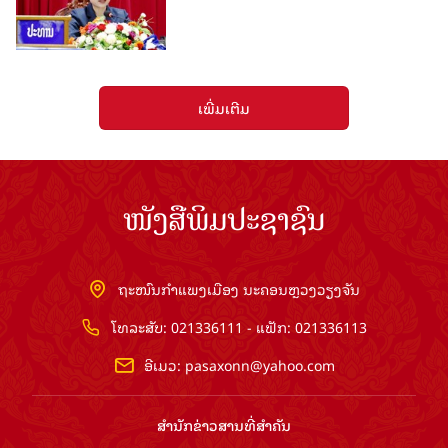
ເພີ່ມເຕີມ
ໜັງສືພິມປະຊາຊົນ
ຖະໜົນກຳແພງເມືອງ ນະຄອນຫຼວງວຽງຈັນ
ໂທລະສັບ: 021336111 - ແຟັກ: 021336113
ອີເມວ:
pasaxonn@yahoo.com
ສຳ​ນັກ​ຂ່າວ​ສານ​ທີ່​ສຳ​ຄັນ​