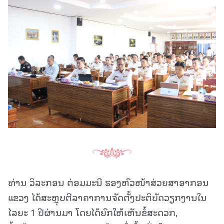
ທ່ານ ວິລະກອນ ຕ່ອມມະນີ ຮອງຫົວໜ້າສ່ວຍສາອາກອນ
ແຂວງ ໄດ້ສະຫຼຸບຕີລາຄາການຈັດຕັ້ງປະຕິບັດວຽກງານໃນ
ໄລຍະ 1 ປີຜ່ານມາ ໂດຍໄດ້ຍົກໃຫ້ເຫັນຂໍ້ສະດວກ,