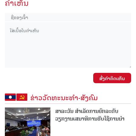
ຄໍາເຫັນ
ສົ່ງຄໍາຄິດເຫັນ
ຂ່າວວັດທະນະທຳ-ສັງຄົມ
ສາລະວັນ ສໍາເລັດການຍົກລະດັບ
ວຽກງານເສນາທິການຮັບໃຊ້ການນໍາ