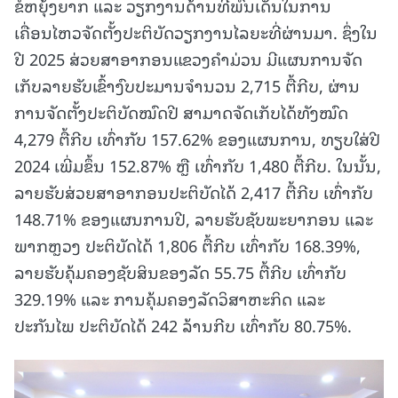
ຂໍ້ຫຍຸ້ງຍາກ ແລະ ວຽກງານດ້ານທີ່ພົ້ນເດັ່ນໃນການ
ເຄື່ອນໄຫວຈັດຕັ້ງປະຕິບັດວຽກງານໄລຍະທີ່ຜ່ານມາ. ຊຶ່ງໃນ
ປີ 2025 ສ່ວຍສາອາກອນແຂວງຄໍາມ່ວນ ມີແຜນການຈັດ
ເກັບລາຍຮັບເຂົ້າງົບປະມານຈໍານວນ 2,715 ຕື້ກີບ, ຜ່ານ
ການຈັດຕັ້ງປະຕິບັດໝົດປີ ສາມາດຈັດເກັບໄດ້ທັງໝົດ
4,279 ຕື້ກີບ ເທົ່າກັບ 157.62% ຂອງແຜນການ, ທຽບໃສ່ປີ
2024 ເພີ່ມຂຶ້ນ 152.87% ຫຼື ເທົ່າກັບ 1,480 ຕື້ກີບ. ໃນນັ້ນ,
ລາຍຮັບສ່ວຍສາອາກອນປະຕິບັດໄດ້ 2,417 ຕື້ກີບ ເທົ່າກັບ
148.71% ຂອງແຜນການປີ, ລາຍຮັບຊັບພະຍາກອນ ແລະ
ພາກຫຼວງ ປະຕິບັດໄດ້ 1,806 ຕື້ກີບ ເທົ່າກັບ 168.39%,
ລາຍຮັບຄຸ້ມຄອງຊັບສິນຂອງລັດ 55.75 ຕື້ກີບ ເທົ່າກັບ
329.19% ແລະ ການຄຸ້ມຄອງລັດວິສາຫະກິດ ແລະ
ປະກັນໄພ ປະຕິບັດໄດ້ 242 ລ້ານກີບ ເທົ່າກັບ 80.75%.