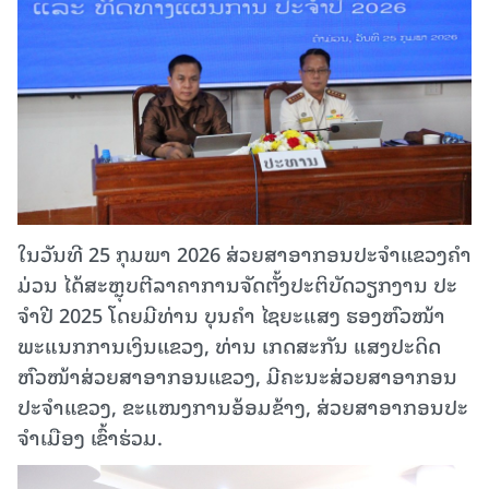
ໃນວັນທີ 25 ກຸມພາ 2026 ສ່ວຍສາອາກອນປະຈໍາແຂວງຄໍາ
ມ່ວນ ໄດ້ສະຫຼຸບຕີລາຄາການຈັດຕັ້ງປະຕິບັດວຽກງານ ປະ
ຈໍາປີ 2025 ໂດຍມີທ່ານ ບຸນຄໍາ ໄຊຍະແສງ ຮອງຫົວໜ້າ
ພະແນກການເງິນແຂວງ, ທ່ານ ເກດສະກັນ ແສງປະດິດ
ຫົວໜ້າສ່ວຍສາອາກອນແຂວງ, ມີຄະນະສ່ວຍສາອາກອນ
ປະຈໍາແຂວງ, ຂະແໜງການອ້ອມຂ້າງ, ສ່ວຍສາອາກອນປະ
ຈໍາເມືອງ ເຂົ້າຮ່ວມ.