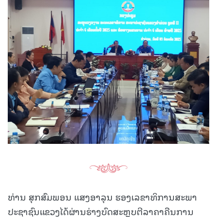
ທ່ານ ສຸກສົມພອນ ແສງອາລຸນ ຮອງເລຂາທິການສະພາ
ປະຊາຊົນແຂວງໄດ້ຜ່ານຮ່າງບົດສະຫຼຸບຕີລາຄາຄືນການ