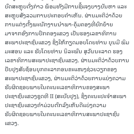
ບົດສະຫຼຸບດັ່ງກ່າວ ພ້ອມທັງມີການຊີ້ແຈງບາງບັນຫາ ແລະ
ສະຫຼຸບສັງລວມການປະກອບຄໍາເຫັນ. ຜ່ານມະຕິວ່າດ້ວຍ
ການແຕ່ງຕັ້ງພະນັກງານນໍາພາ-ຄຸ້ມຄອງທີ່ຍົກຍ້າຍ
ມາຈາກອົງການປົກຄອງແຂວງ ເປັນຮອງເລຂາທິການ
ສະພາປະຊາຊົນແຂວງ ຊຶ່ງໃຫ້ກຽດມອບໂດຍທ່ານ ບຸນມີ ພິມ
ມະສອນ ແລະ ຮັບໂດຍທ່ານ ນິລະພົນ ສຸວັນນະລາດ ຮອງ
ເລຂາທິການສະພາປະຊາຊົນແຂວງ. ຜ່ານມະຕິວ່າດ້ວບການ
ປັບປຸງສັບຊ້ອນບຸກຄະລາກອນຂະແໜງຊ່ວຍວຽກຂອງ
ສະພາປະຊາຊົນແຂວງ, ຜ່ານມະຕິວ່າດ້ວຍການແບ່ງຄວາມ
ຮັບຜິດຊອບພາຍໃນຄະນະເລຂາທິການຂອງສະພາ
ປະຊາຊົນແຂວງຊຸດທີ II (ສະບັບປຸງ), ຊຶ່ງຄະນະປະຈໍາສະພາ
ປະຊາຊົນແຂວງຄໍາມ່ວນຕົກລົງເຫັນດີແບ່ງຄວາມ
ຮັບຜິດຊອບພາຍໃນຄະນະເລຂາທິການສະພາປະຊາຊົນ
ແຂວງ.