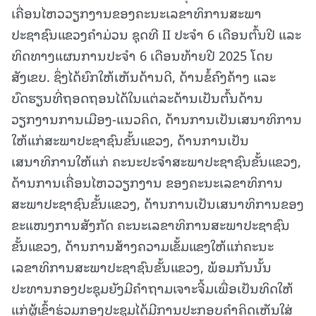
ເຄື່ອນໄຫວວຽກງານຂອງຄະນະເລຂາທິການສະພາ
ປະຊາຊົນແຂວງຄໍາມ່ວນ ຊຸດທີ II ປະຈໍາ 6 ເດືອນຕົ້ນປີ ແລະ
ທິດທາງແຜນການປະຈໍາ 6 ເດືອນທ້າຍປີ 2025 ໂດຍ
ສັງເຂບ. ຊຶ່ງໄດ້ຍົກໃຫ້ເຫັນດ້ານດີ, ດ້ານຂໍ້ຄົງຄ້າງ ແລະ
ບົດຮຽນທີ່ຖອດຖອນໄດ້ໃນແຕ່ລະດ້ານເປັນຕົ້ນດ້ານ
ວຽກງານການເມືອງ-ແນວຄິດ, ດ້ານການເປັນເສນາທິການ
ໃຫ້ແກ່ສະພາປະຊາຊົນຂັ້ນແຂວງ, ດ້ານການເປັນ
ເສນາທິການໃຫ້ແກ່ ຄະນະປະຈໍາສະພາປະຊາຊົນຂັ້ນແຂວງ,
ດ້ານການເຄື່ອນໄຫວວຽກງານ ຂອງຄະນະເລຂາທິການ
ສະພາປະຊາຊົນຂັ້ນແຂວງ, ດ້ານການເປັນເສນາທິການຂອງ
ຂະແໜງການສັງກັດ ຄະນະເລຂາທິການສະພາປະຊາຊົນ
ຂັ້ນແຂວງ, ດ້ານການສ້າງຄວາມເຂັ້ມແຂງໃຫ້ແກ່ຄະນະ
ເລຂາທິການສະພາປະຊາຊົນຂັ້ນແຂວງ, ພ້ອມກັນນັ້ນ
ປະທານກອງປະຊຸມຍັງມີຄໍາຖາມເຈາະຈີ້ມເພື່ອເປັນທິດໃຫ້
ແກ່ຜູ້ເຂົ້າຮ່ວມກອງປະຊຸມໄດ້ມີການປະກອບຄໍາຄິດເຫັນໃສ່