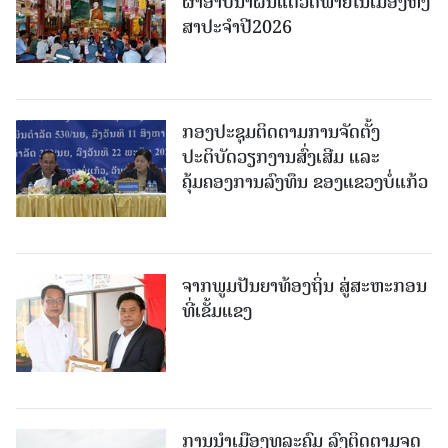
ຜ້າອາບນໍ້າຝົນແດ່ວັດພາຍໃນເມືອງຫົງ
ສາປະຈໍາປີ2026
ກອງປະຊຸມຕິດຕາມການຈັດຕັ້ງ
ປະຕິບັດວຽກງານສົ່ງເສີມ ແລະ
ຄຸ້ມຄອງການລົງທຶນ ຂອງແຂວງບໍ່ແກ້ວ
ຈາກພູມປັນຍາທ້ອງຖິ່ນ ສູ່ສະຫະກອນ
ທີ່ເຂັ້ມແຂງ
ການນໍາເມືອງທຸລະຄົມ ລົງຕິດຕາມຈຸດ