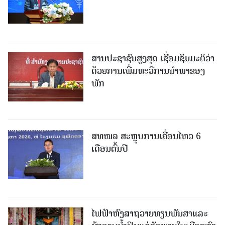
ສານປະຊາຊົນສູງສຸດ ເຊື່ອມຊຶມມະຕິວ່າ
ດ້ວຍການເພີ່ມທະວີການນຳພາຂອງ
ພັກ
ສທໜລ ສະຫຼຸບການເຄື່ອນໄຫວ 6
ເດືອນຕົ້ນປີ
ໄຟຟ້າຫົງສາຖວາຍທຽນພັນສາແລະ