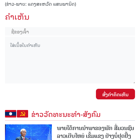
(ຂ່າວ-ພາບ: ແດງສະຫວັດ ແສນພານິດ)
ຄໍາເຫັນ
ສົ່ງຄໍາຄິດເຫັນ
ຂ່າວວັດທະນະທຳ-ສັງຄົມ
ພາຍໃຕ້ການນໍາພາຂອງພັກ ສື່ມວນຊົນ
ລາວເຕີບໃຫຍ່ ເຂັ້ມແຂງ ຢ່າງບໍ່ຢຸດຢັ້ງ