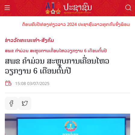
ຕ້ອນຮັບປີທ່ອງທ່ຽວລາວ 2024 ປະຊາຊົນລາວທຸກຄົນຈົ່ງພ້ອມເປັນເຈົ້າ
ຂ່າວວັດທະນະທຳ-ສັງຄົມ
ສພຂ ຄໍາມ່ວນ ສະຫຼຸບການເຄື່ອນໄຫວວຽກງານ 6 ເດືອນຕົ້ນປີ
ສພຂ ຄໍາມ່ວນ ສະຫຼຸບການເຄື່ອນໄຫວ
ວຽກງານ 6 ເດືອນຕົ້ນປີ
15:08 03/07/2025