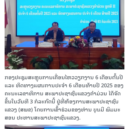
ກອງປະຊຸມສະຫຼຸບການເຄື່ອນໄຫວວຽກງານ 6 ເດືອນຕົ້ນປີ
ແລະ ທິດທາງແຜນການປະຈໍາ 6 ເດືອນທ້າຍປີ 2025 ຂອງ
ຄະນະເລຂາທິການ ສະພາປະຊາຊົນແຂວງຄໍາມ່ວນ ໄດ້ຈັດ
ຂຶ້ນໃນວັນທີ 3 ກໍລະກົດນີ້ ຢູ່ທີ່ຫ້ອງການສະພາປະຊາຊົນ
ແຂວງ (ສພຂ) ໂດຍການເຂົ້າຮ່ວມຂອງທ່ານ ບຸນມີ ພິມມະ
ສອນ ປະທານສະພາປະຊາຊົນແຂວງ.