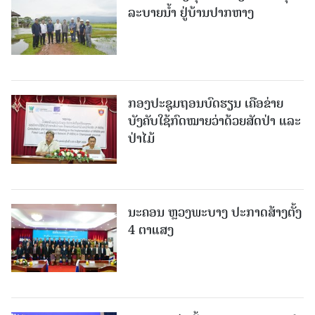
ລະບາຍນໍ້າ ຢູ່ບ້ານປາກຫາງ
ກອງປະຊຸມຖອນບົດຮຽນ ເຄືອຂ່າຍ
ບັງຄັບໃຊ້ກົດໝາຍວ່າດ້ວຍສັດປ່າ ແລະ
ປ່າໄມ້
ນະຄອນ ຫຼວງພະບາງ ປະ​ກາດ​ສ້າງ​ຕັ້ງ
4 ຕາແສງ