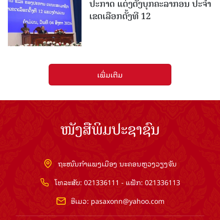
ປະກາດ ແຕ່ງຕັ້ງບຸກຄະລາກອນ ປະຈໍາ
ເຂດເລືອກຕັ້ງທີ 12
ເພີ່ມເຕີມ
ໜັງສືພິມປະຊາຊົນ
ຖະໜົນກຳແພງເມືອງ ນະຄອນຫຼວງວຽງຈັນ
ໂທລະສັບ: 021336111 - ແຟັກ: 021336113
ອີເມວ:
pasaxonn@yahoo.com