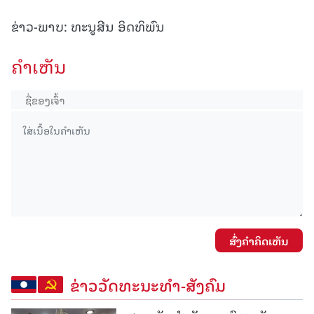
ຂ່າວ-ພາບ: ທະນູສີນ ອິດທິພົນ
ຄໍາເຫັນ
ສົ່ງຄໍາຄິດເຫັນ
ຂ່າວວັດທະນະທຳ-ສັງຄົມ