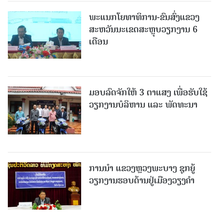
ພະແນກໂຍທາທິການ-ຂົນສົ່ງແຂວງ
ສະຫວັນນະເຂດສະຫຼຸບວຽກງານ 6
ເດືອນ
ມອບລົດຈັກໃຫ້ 3 ຕາແສງ ເພື່ອຮັບໃຊ້
ວຽກງານບໍລິຫານ ແລະ ພັດທະນາ
ການນຳ ແຂວງຫຼວງພະບາງ ຊຸກຍູ້
ວຽກງານຮອບດ້ານຢູ່ເມືອງວຽງຄໍາ