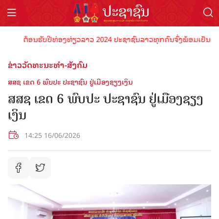
ຕ້ອນຮັບປີທ່ອງທ່ຽວລາວ 2024 ປະຊາຊົນລາວທຸກຄົນຈົ່ງພ້ອມເປັນເຈົ້າພາບ
ຂ່າວວັດທະນະທຳ-ສັງຄົມ
ສສຊ ເຂດ 6 ພົບປະ ປະຊາຊົນ ຢູ່ເມືອງຊຽງເງິນ
ສສຊ ເຂດ 6 ພົບປະ ປະຊາຊົນ ຢູ່ເມືອງຊຽງ
ເງິນ
14:25 16/06/2026