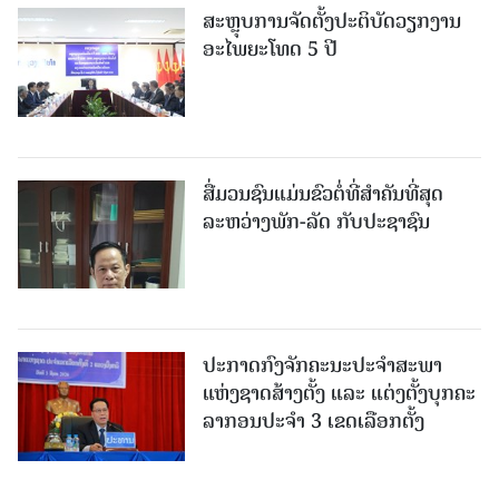
ສະຫຼຸບການຈັດຕັ້ງປະຕິບັດວຽກງານ
ອະໄພຍະໂທດ 5 ປີ
ສື່ມວນຊົນແມ່ນຂົວຕໍ່ທີ່ສໍາຄັນທີ່ສຸດ
ລະຫວ່າງພັກ-ລັດ ກັບປະຊາຊົນ
ປະກາດກົງຈັກຄະນະປະຈໍາສະພາ
ແຫ່ງຊາດສ້າງຕັ້ງ ແລະ ແຕ່ງຕັ້ງບຸກຄະ
ລາກອນປະຈໍາ 3 ເຂດເລືອກຕັ້ງ