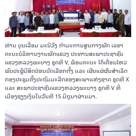
ທ່ານ ບຸນເລື່ອມ ມະນີວົງ ກໍາມະການສູນກາງພັກ ເລຂາ
ຄະນະບໍລິຫານງານພັກແຂວງ ປະທານສະພາປະຊາຊົນ
ແຂວງຫລວງພະບາງ ຊຸດທີ V, ພ້ອມຄະນະ ໄດ້ເຄື່ອນໄຫວ
ພົບປະຜູ້ມີສິດປ່ອນບັດເລືອກຕັ້ງ ແລະ ເຜີຍແຜ່ຜົນສໍາເລັດ
ກອງປະຊຸມຄັ້ງປະຖົມມະລືກຂອງສະພາແຫ່ງຊາດ ຊຸດທີ X
ແລະ ສະພາປະຊາຊົນແຂວງຫລວງພະບາງ ຊຸດທີ V ທີ່
ເມືອງຊຽງເງິນໃນວັນທີ 15 ມິຖຸນາຜ່ານມາ.