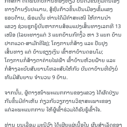
ກະສິກໍາ ຕິດພັນກັບການທ່ອງທ່ຽວ ບືນຕົວຂຶ້ນກຸ້ມຕົນເອງ
ທາງດ້ານງົບປະມານ, ສູ້ຊົນກ້າວຂຶ້ນເປັນເມືອງເຂັ້ມແຂງ
ຮອບດ້ານ, ພ້ອມນັ້ນ ທ່ານໄດ້ມີຄໍາສະເໜີ ໃຫ້ການນຳ
ແຂວງ ຊ່ວຍຊຸກຍູ້ບັນຫາການສ້ອມແປງເສັ້ນທາງເລກທີ 13
ເໜືອ (ໄລຍະທາງແຕ່ 3 ແຍກບ້ານກົກງິ້ວ ຫາ 3 ແຍກ ບ້ານ
ປາກແວດ-ສາມັກຄີໄຊ); ໂຄງການກໍ່ສ້າງ ແລະ ປັບປຸງ
ເສັ້ນທາງ ແຕ່ ບ້ານຊຽງເງິນ ເຂົ້າຫາບ້ານດອນໂມ;
ໂຄງການກໍ່ສ້າງຕາຄ່າຍໄຟຟ້າ ເຂົ້າບ້ານຫ້ວຍຝ້າຍ ແລະ
ກໍ່ສ້າງລະບົບສັນຍານໂທລະສັບໃຫ້ກັບ ບັນດາບ້ານທີ່ຍັງບໍ່
ທັນມີສັນຍານ ຈໍານວນ 9 ບ້ານ.
ຈາກນັ້ນ, ຜູ້ຕາງໜ້າພະແນກການຂອງແຂວງ ໄດ້ຜັດປ່ຽນ
ກັນຂຶ້ນມີຄໍາເຫັນ ກ່ຽວກັບວຽກງານວິຊາສະເພາະຂອງ
ແຕ່ລະພະແນກການ ໃຫ້ຜູ້ເຂົ້າຮ່ວມໄດ້ຮັບຮູ້ເຂົ້າໃຈ.
ທ່ານ ບຸນເລື່ອມ ມະນີວົງ ໄດ້ເຜີຍແຜ່ເນື້ອໃນ ຜົນສໍາເລັດຂອງ