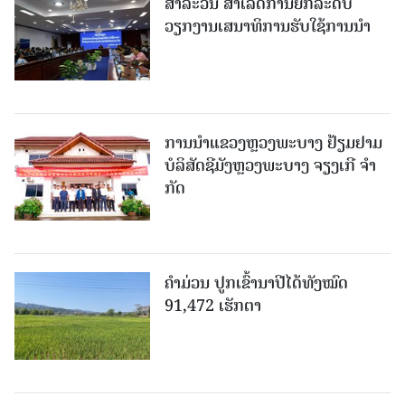
ສາລະວັນ ສໍາເລັດການຍົກລະດັບ
ວຽກງານເສນາທິການຮັບໃຊ້ການນໍາ
ການນຳແຂວງຫຼວງພະບາງ ຢ້ຽມ​ຢາມ
ບໍ​ລິ​ສັດຊີມັງຫຼວງພະບາງ ຈຽງເກີ ຈໍາ
ກັດ
ຄໍາມ່ວນ ປູກເຂົ້ານາປີໄດ້ທັງໝົດ
91,472 ເຮັກຕາ