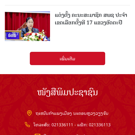
ແຕ່ງຕັ້ງ ຄະນະສະມາຊິກ ສພຊ ປະຈຳ
ເຂດເລືອກຕັ້ງທີ 17 ແຂວງອັດຕະປື
ເພີ່ມເຕີມ
ໜັງສືພິມປະຊາຊົນ
ຖະໜົນກຳແພງເມືອງ ນະຄອນຫຼວງວຽງຈັນ
ໂທລະສັບ: 021336111 - ແຟັກ: 021336113