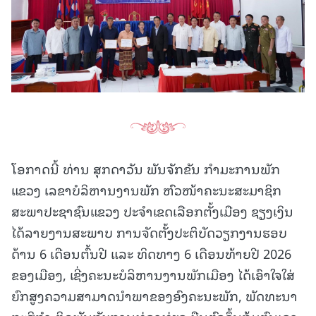
ໂອກາດນີ້ ທ່ານ ສຸກດາວັນ ພັນຈັກຂັນ ກໍາມະການພັກ
ແຂວງ ເລຂາບໍລິຫານງານພັກ ຫົວໜ້າຄະນະສະມາຊິກ
ສະພາປະຊາຊົນແຂວງ ປະຈໍາເຂດເລືອກຕັ້ງເມືອງ ຊຽງເງິນ
ໄດ້ລາຍງານສະພາບ ການຈັດຕັ້ງປະຕິບັດວຽກງານຮອບ
ດ້ານ 6 ເດືອນຕົ້ນປີ ແລະ ທິດທາງ 6 ເດືອນທ້າຍປີ 2026
ຂອງເມືອງ, ເຊີ່ງຄະນະບໍລິຫານງານພັກເມືອງ ໄດ້ເອົາໃຈໃສ່
ຍົກສູງຄວາມສາມາດນໍາພາຂອງອົງຄະນະພັກ, ພັດທະນາ