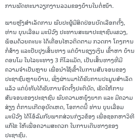
ການພັດທະນາວຽກງານລວມຂອງບ້ານໃນຕໍ່ໜ້າ.
ພາຍຫຼັງສຳເລັດການ ພົບປະຜູ້ມີສິດປ່ອນບັດເລືອກຕັ້ງ,
ທ່ານ ບຸນເລື່ອມ ມະນີວົງ ປະທານສະພາປະຊາຊົນແຂວງ,
ພ້ອມດ້ວຍຄະນະ ໄດ້ເຄື່ອນໄຫວຕິດຕາມ ກວດກາ ໂຄງການ
ກໍ່ສ້າງ ແລະປັບປຸງເສັ້ນທາງ ແຕ່ບ້ານຊຽງເງິນ ເຂົ້າຫາ ບ້ານ
ດອນໂມ ໃນໄລຍະທາງ 3 ກິໂລແມັດ, ເປັນເສັ້ນທາງທີ່ມີ
ຄວາມຈຳເປັນຫຼາຍ ເພື່ອນຳໃຊ້ເຂົ້າໃນການສັນຈອນຂອງ
ປະຊາຊົນຫຼາຍບ້ານ, ເຊິ່ງຜ່ານມາໄດ້ຮັບການປະມູນສໍາເລັດ
ແລ້ວ ແຕ່ບໍ່ທັນໄດ້ຮັບການຈັດຕັ້ງປະຕິບັດ, ເຮັດໃຫ້ການ
ສັນຈອນຂອງປະຊາຊົນ ພົບຄວາມຫຍຸ້ງຍາກ ແລະ ມີຄວາມ
ສ່ຽງ ຕໍ່ການເກີດອຸບັດເຫດ, ໂອກາດນີ້ ທ່ານ ບຸນເລື່ອມ
ມະນີວົງ ໄດ້ໂອ້ລົມກັບພາກສ່ວນກ່ຽວຂ້ອງ ເພື່ອຊອກຫາວິທີ
ແກ້ໄຂ ໃຫ້ເພື່ອຄວາມສະດວກ ໃນການເດີນທາງຂອງ
ປະຊາຊົນ.