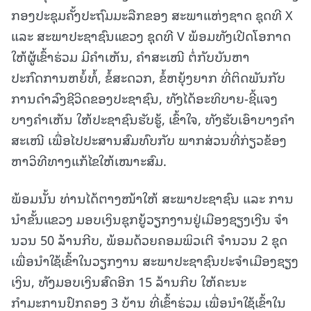
ກອງປະຊຸມຄັ້ງປະຖົມມະລືກຂອງ ສະພາແຫ່ງຊາດ ຊຸດທີ X
ແລະ ສະພາປະຊາຊົນແຂວງ ຊຸດທີ V ພ້ອມທັງເປີດໂອກາດ
ໃຫ້ຜູ້ເຂົ້າຮ່ວມ ມີຄໍາເຫັນ, ຄໍາສະເໜີ ຕໍ່ກັບບັນຫາ
ປະກົດການຫຍໍ້ທໍ້, ຂໍ້ສະດວກ, ຂໍ້ຫຍຸ້ງຍາກ ທີ່ຕິດພັນກັບ
ການດໍາລົງຊີວິດຂອງປະຊາຊົນ, ທັງໄດ້ອະທິບາຍ-ຊີ້ແຈງ
ບາງຄຳເຫັນ ໃຫ້ປະຊາຊົນຮັບຮູ້, ເຂົ້າໃຈ, ທັງຮັບເອົາບາງຄໍາ
ສະເໜີ ເພື່ອໄປປະສານສົມທົບກັບ ພາກສ່ວນທີ່ກ່ຽວຂ້ອງ
ຫາວິທີທາງແກ້ໄຂໃຫ້ເໝາະສົມ.
ພ້ອມນັ້ນ ທ່ານໄດ້ຕາງໜ້າໃຫ້ ສະພາປະຊາຊົນ ແລະ ການ
ນໍາຂັ້ນແຂວງ ມອບເງິນຊຸກຍູ້ວຽກງານຢູ່ເມືອງຊຽງເງີນ ຈໍາ
ນວນ 50 ລ້ານກີບ, ພ້ອມດ້ວຍຄອມພິວເຕີ ຈໍານວນ 2 ຊຸດ
ເພື່ອນໍາໃຊ້ເຂົ້າໃນວຽກງານ ສະພາປະຊາຊົນປະຈໍາເມືອງຊຽງ
ເງິນ, ທັງມອບເງິນສົດອີກ 15 ລ້ານກີບ ໃຫ້ຄະນະ
ກຳມະການປົກຄອງ 3 ບ້ານ ທີ່ເຂົ້າຮ່ວມ ເພື່ອນຳໃຊ້ເຂົ້າໃນ