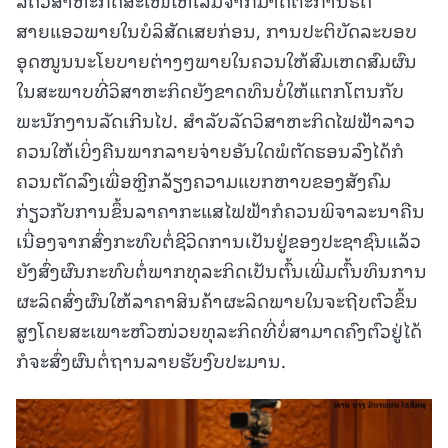
ສາຍແອວພາຍໃນບໍລິສັດເສຍກ່ອນ, ການປະຕິບັດລະບອບ
ອຸດໜູນນະໂຍບາຍຕ່າງໆພາຍໃນຄວນໃຫ້ສົມເຫດສົມຜົນ
ໃນສະພາບທີ່ວິສາຫະກິດຍັງຂາດທຶນບໍ່ໃຫ້ແຕກໂຕນກັບ
ພະນັກງານລັດເກີນໄປ. ສຳລັບລັດວິສາຫະກິດໄຟຟ້າລາວ
ຄວນໃຫ້ເບິ່ງຄືນພາກລາຍຈ່າຍອັນໃດພໍຕັດຮອນລົງໄດ້ກໍ
ຄວນຕັດລົງເພື່ອຫຼີກລ້ຽງຄວາມແບກຫາບຂອງສັງຄົມ
ກ່ຽວກັບການຂຶ້ນລາຄາກະແສໄຟຟ້າກໍຄວນພິຈາລະນາຄືນ
ເນື່ອງຈາກສົ່ງກະທົບຕໍ່ຊີວິດການເປັນຢູ່ຂອງປະຊາຊົນແລ້ວ
ຍັງສົ່ງຜົນກະທົບຕໍ່ພາກທຸລະກິດເປັນຕົ້ນເພີ່ມຕົ້ນທຶນການ
ຜະລິດສົ່ງຜົນໃຫ້ລາຄາສິນຄ້າຜະລິດພາຍໃນຈະຖີບຕົວຂຶ້ນ
ສູງໂດຍສະເພາະຫົວໜ່ວຍທຸລະກິດທີ່ບໍ່ສາມາດຄົງຕົວຢູ່ໄດ້
ກໍຈະສົ່ງຜົນຕໍ່ຖານລາຍຮັບງົບປະມານ.