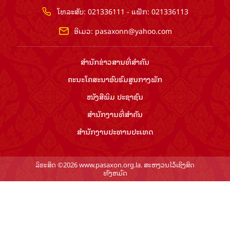
ໂທລະສັບ: 021336111 - ແຟັກ: 021336113
ອີເມວ:
pasaxonn@yahoo.com
ສຳ​ນັກ​ຂ່າວ​ສານ​ທີ່​ສຳ​ຄັນ​
ຄະນະໂຄສະນາອົບຮົມ​ສູນ​ກາງ​ພັກ
ໜັງສືພິມ ປະ​ຊາ​ຊົນ
ສຳ​ນັກ​ງານ​ທີ່​ສຳ​ຄັນ
ສຳ​ນັກ​ງານ​ປະ​ທານ​ປະ​ເທດ
ລິຂະສິດ ©2026 www.pasaxon.org.la. ສະຫງວນໄວ້ເຊິງສິດ
ທັງຫມົດ