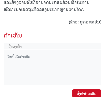
ແລະສ້າງລາຍຮັບທີ່ສາມາດປະກອບສ່ວນເຂົ້າໃນການ
ພັດທະນາເສດຖະກິດຂອງປະເທດຫຼາຍປານໃດ?.
(ຂ່າວ: ສຸກສະຫວັນ)
ຄໍາເຫັນ
ສົ່ງຄໍາຄິດເຫັນ