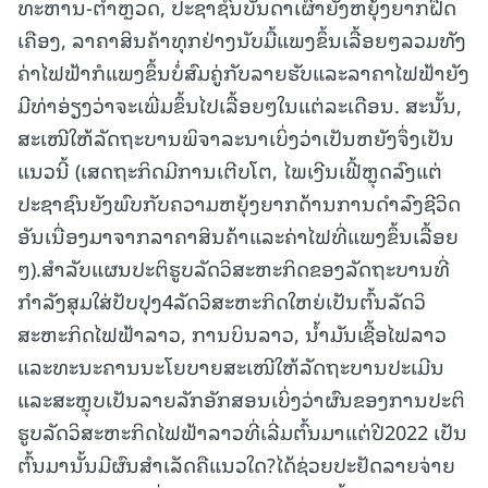
ທະຫານ-ຕໍາຫຼວດ, ປະຊາຊົນບັນດາເຜົ່າຍັງຫຍຸ້ງຍາກຝືດ
ເຄືອງ, ລາຄາສິນຄ້າທຸກຢ່າງນັບມື້ແພງຂຶ້ນເລື້ອຍໆລວມທັງ
ຄ່າໄຟຟ້າກໍແພງຂຶ້ນບໍ່ສົມຄູ່ກັບລາຍຮັບແລະລາຄາໄຟຟ້າຍັງ
ມີທ່າອ່ຽງວ່າຈະເພີ່ມຂຶ້ນໄປເລື້ອຍໆໃນແຕ່ລະເດືອນ. ສະນັ້ນ,
ສະເໜີໃຫ້ລັດຖະບານພິຈາລະນາເບິ່ງວ່າເປັນຫຍັງຈຶ່ງເປັນ
ແນວນີ້ (ເສດຖະກິດມີການເຕີບໂຕ, ໄພເງີນເຟີ້ຫຼຸດລົງແຕ່
ປະຊາຊົນຍັງພົບກັບຄວາມຫຍຸ້ງຍາກດ້ານການດຳລົງຊີວິດ
ອັນເນື່ອງມາຈາກລາຄາສິນຄ້າແລະຄ່າໄຟທີ່ແພງຂຶ້ນເລື້ອຍ
ໆ).ສຳລັບແຜນປະຕິຮູບລັດວິສະຫະກິດຂອງລັດຖະບານທີ່
ກຳລັງສຸມໃສ່ປັບປຸງ4ລັດວິສະຫະກິດໃຫຍ່ເປັນຕົ້ນລັດວິ
ສະຫະກິດໄຟຟ້າລາວ, ການບິນລາວ, ນໍ້າມັນເຊື້ອໄຟລາວ
ແລະທະນະຄານນະໂຍບາຍສະເໜີໃຫ້ລັດຖະບານປະເມີນ
ແລະສະຫຼຸບເປັນລາຍລັກອັກສອນເບິ່ງວ່າຜົນຂອງການປະຕິ
ຮູບລັດວິສະຫະກິດໄຟຟ້າລາວທີ່ເລີ່ມຕົ້ນມາແຕ່ປີ2022 ເປັນ
ຕົ້ນມານັ້ນມີຜົນສໍາເລັດຄືແນວໃດ?ໄດ້ຊ່ວຍປະຢັດລາຍຈ່າຍ