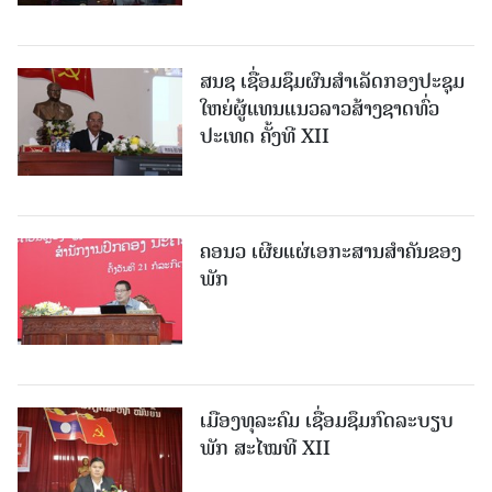
ສນຊ ເຊື່ອມຊຶມຜົນສໍາເລັດກອງປະຊຸມ
ໃຫຍ່ຜູ້ແທນແນວລາວສ້າງຊາດທົ່ວ
ປະເທດ ຄັ້ງທີ XII
ຄອນວ ເຜີຍແຜ່ເອກະສານສໍາຄັນຂອງ
ພັກ
ເມືອງທຸລະຄົມ ເຊື່ອມຊຶມກົດລະບຽບ
ພັກ ສະໄໝທີ XII