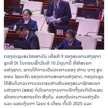
ກອງປະຊຸມສະໄໝສາມັນ ເທື່ອທີ 9 ຂອງສະພາແຫ່ງຊາດ
ຊຸດທີ IX ໃນຕອນເຊົ້າວັນທີ 10 ມິຖຸນານີ້ ທີ່ຫໍສະພາ
ແຫ່ງຊາດ, ພາຍໃຕ້ການເປັນປະທານຂອງ ທ່ານ ນາງ ສູນ
ທອນ ໄຊຍະຈັດ ຮອງປະທານສະພາແຫ່ງຊາດ, ກອງປະຊຸມ
ໄດ້ສືບຕໍ່ວາລະການປະກອບຄໍາເຫັນຂອງສະມາຊິກສະພາ
ແຫ່ງຊາດ (ສສຊ) ຕໍ່ບົດລາຍງານການຈັດຕັ້ງປະຕິບັດແຜນ
ພັດທະນາເສດຖະກິດ-ສັງຄົມ, ແຜນງົບປະມານແຫ່ງລັດ
ແລະ ແຜນເງິນຕາ ໄລຍະ 6 ເດືອນ ຕົ້ນປີ 2025 ແລະ