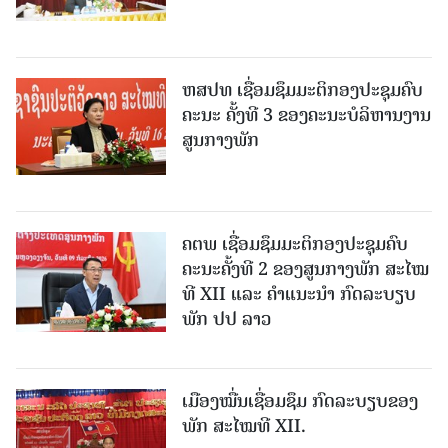
ຫສປທ ເຊື່ອມຊຶມມະຕິກອງປະຊຸມຄົບ
ຄະນະ ຄັ້ງທີ 3 ຂອງຄະນະບໍລິຫານງານ
ສູນກາງພັກ
ຄຕພ ເຊື່ອມຊຶມມະຕິກອງປະຊຸມຄົບ
ຄະນະຄັ້ງທີ 2 ຂອງສູນກາງພັກ ສະໄໝ
ທີ XII ແລະ ຄໍາແນະນໍາ ກົດລະບຽບ
ພັກ ປປ ລາວ
ເມືອງ​ໝື່ນເຊື່ອມຊຶມ ກົດລະບຽບຂອງ
ພັກ ສະໄໝທີ XII.