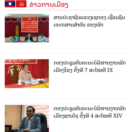
ຂ່າວການເມືອງ
ສານປະຊາຊົນແຂວງເຊກອງ ເຊື່ອມຊຶມ
ເອະກສານສໍາຄັນ ຂອງພັກ
ກອງປະຊຸມຄົບຄະນະບໍລິຫານງານພັກ
ເມືອງໂຂງ ຄັ້ງທີ 7 ສະໄໝທີ IX
ກອງປະຊຸມຄົບຄະນະບໍລິຫານງານພັກ
ເມືອງຊານ​ໄຊ ຄັ້ງທີ 4 ສະໄໝທີ XIV