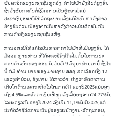
ຜົນຜະລິດຂອງປະຊາຊົນຫຼຸດລົງ, ຄ່າໄຟຟ້າຍັງສືບຕໍ່ສູງຂຶ້ນ
ຊຶ່ງສົ່ງຜົນກະທົບຕໍ່ຊິວິດການເປັນຢູ່ຂອງພໍ່ແມ່
ປະຊາຊົນ;ສະເໜີໃຫ້ລັດຖະບານເລັ່ງແກ້ໄຂບັນຫາດັ່ງກ່າວ
ຢ່າງຮີບດ່ວນເນື່ອງຈາກບັນຫາດັ່ງກ່າວແມ່ນຕິດພັນກັບ
ການດຳລົງຂອງປະຊາຊົນແທ້ໆ.
ການສະເໜີໃຫ້ແກ້ໄຂບັນຫາລາຄາໄຟຟ້າທີ່ເພີ່ມສູງຂຶ້ນ ໄດ້
ມີສສຊ ຫຼາຍທ່ານ ທີ່ໄດ້ສະເໜີຊຶ່ງໄດ້ເລີ່ມຕົ້ນໃນການປະ
ກອບຄໍາເຫັນຂອງ ສສຊ ໃນວັນທີ 9 ມິຖຸນາຜ່ານມານີ້ ຊຶ່ງໃນ
ນີ້ ກໍມີ ທ່ານ ມາຍຟອງ ມາຍຊາຍ ສສຊ ເຂດເລືອກຕັ້ງ 12
ແຂວງຄໍາມ່ວນ, ຊຶ່ງທ່ານ ໄດ້ກ່າວວ່າ: ເຖິງວ່າອັດຕາການ
ເຕີບໂຕດ້ານເສດຖະກິດໃນໄຕມາດທີ1 ຂອງປີ2025ແມ່ນສູງ
ເຖິງ4.5%ແລະອັດຕາເງິນເຟີ້ຫຼຸດລົງເລື້ອຍໆຈາກ24.77%ໃນ
ໄລຍະດຽວກັນຂອງປີ2024 ລົງເປັນ11,1%ໃນປີ2025,ແຕ່
ປະກົດວ່າຊີວິດການເປັນຢູ່ຂອງພະນັກງານ-ລັດຖະກອນ,