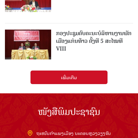
ກອງປະຊຸມຄົບຄະນະບໍລິຫານງານພັກ
ເມືອງແກ່ນ​ທ້າວ ຄັ້ງທີ 5 ສະໄໝທີ
VIII
ເພີ່ມເຕີມ
ໜັງສືພິມປະຊາຊົນ
ຖະໜົນກຳແພງເມືອງ ນະຄອນຫຼວງວຽງຈັນ