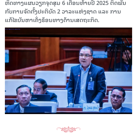
ທິດທາງແຜນວຽກຈຸດສຸມ 6 ເດືອນທ້າຍປີ 2025 ຕິດພັນ
ກັບການຈັດຕັ້ງປະຕິບັດ 2 ວາລະແຫ່ງຊາດ ແລະ ການ
ແກ້ໄຂບັນຫາເຄັ່ງຮ້ອນທາງດ້ານເສດຖະກິດ.