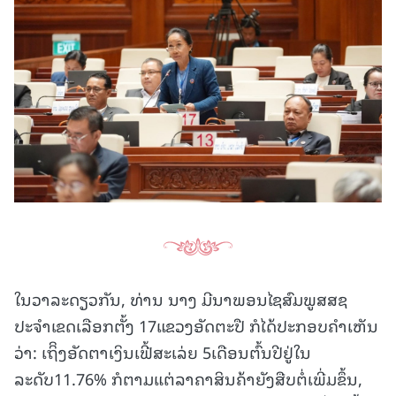
ໃນວາລະດຽວກັນ, ທ່ານ ນາງ ມີນາພອນໄຊສົມພູສສຊ
ປະຈຳເຂດເລືອກຕັ້ງ 17ແຂວງອັດຕະປື ກໍໄດ້ປະກອບຄໍາເຫັນ
ວ່າ: ເຖິິງອັດຕາເງິນເຟີ້ສະເລ່ຍ 5ເດືອນຕົ້ນປີຢູ່ໃນ
ລະດັບ11.76% ກໍຕາມແຕ່ລາຄາສິນຄ້າຍັງສືບຕໍ່ເພີ່ມຂຶ້ນ,