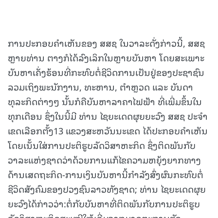
ການປະກອບຄໍາເຫັນຂອງ ສສຊ ໃນວາລະດັ່ງກ່າວນີ້, ສສຊ
ຫຼາຍທ່ານ ຕາງກໍໄດ້ລົງເລິກໃນຫຼາຍບັນຫາ ໂດຍສະເພາະ
ບັນຫາເຄັ່ງຮ້ອນທີ່ກະທົບຕໍ່ຊີວິດການເປັນຢູ່ຂອງປະຊາຊົນ
ລວມເຖິງພະນັກງານ, ທະຫານ, ຕໍາຫຼວດ ແລະ ບັນດາ
ທຸລະກິດຕ່າງໆ ນັ້ນກໍຄືບັນຫາລາຄາໄຟຟ້າ ທີ່ເພີ່ມຂຶ້ນໃນ
ທຸກເດືອນ ຊຶ່ງໃນນີ້ມີ ທ່ານ ໄຊຍະເດດຜຸຍຍະວົງ ສສຊ ປະຈຳ
ເຂດເລືອກຕັ້ງ13 ແຂວງສະຫວັນນະເຂດ ໄດ້ປະກອບຄໍາເຫັນ
ໂດຍເນັ້ນໃສ່ການປະຕິຮູບລັດວິສາຫະກິດ ຊຶ່ງຕິດພັນກັບ
ວາລະແຫ່ງຊາດວ່າດ້ວຍການແກ້ໄຂຄວາມຫຍຸ້ງຍາກທາງ
ດ້ານເສດຖະກິດ-ການເງິນບັນຫານີ້ກຳລັງສົ່ງຜົນກະທົບຕໍ່
ຊີວິດສັງຄົມຂອງປວງຊົນລາວທັງຊາດ; ທ່ານ ໄຊຍະເດດຜຸຍ
ຍະວົງໄດ້ກ່າວວ່າ:ຕໍ່ກັບບັນຫາທີ່ຕິດພັນກັບການປະຕິຮູບ
ລັດວິສາຫະກິດສະເໜີໃຫ້ເລີ່ມຈາກມາດຕະການຮັດ