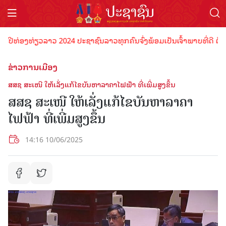
່ອງທ່ຽວລາວ 2024 ປະຊາຊົນລາວທຸກຄົນຈົ່ງພ້ອມເປັນເຈົ້າພາບທີ່ດີ ຕ້ອນຮັບ
ຂ່າວການເມືອງ
ສສຊ ສະເໜີ ໃຫ້ເລັ່ງແກ້ໄຂບັນຫາລາຄາໄຟຟ້າ ທີ່ເພີ່ມສູງຂຶ້ນ
ສສຊ ສະເໜີ ໃຫ້ເລັ່ງແກ້ໄຂບັນຫາລາຄາ
ໄຟຟ້າ ທີ່ເພີ່ມສູງຂຶ້ນ
14:16 10/06/2025