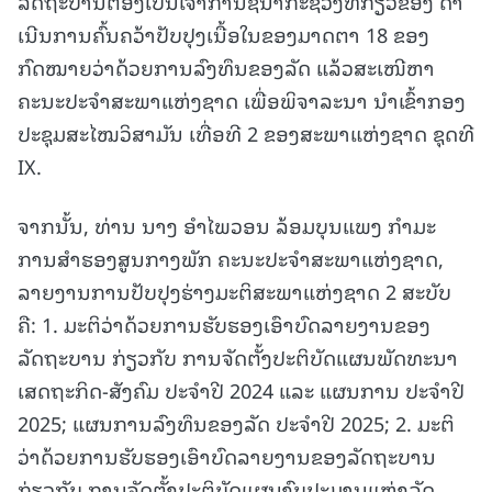
ລັດຖະບານຕ້ອງເປັນເຈົ້າການຊີ້ນໍາກະຊວງທີ່ກ່ຽວຂ້ອງ ດໍາ
ເນີນການຄົ້ນຄວ້າປັບປຸງເນື້ອໃນຂອງມາດຕາ 18 ຂອງ
ກົດໝາຍວ່າດ້ວຍການລົງທຶນຂອງລັດ ແລ້ວສະເໜີຫາ
ຄະນະປະຈຳສະພາແຫ່ງຊາດ ເພື່ອພິຈາລະນາ ນໍາເຂົ້າກອງ
ປະຊຸມສະໄໝວິສາມັນ ເທື່ອທີ 2 ຂອງສະພາແຫ່ງຊາດ ຊຸດທີ
IX.
ຈາກນັ້ນ, ທ່ານ ນາງ ອໍາໄພວອນ ລ້ອມບຸນແພງ ກໍາມະ
ການສໍາຮອງສູນກາງພັກ ຄະນະປະຈໍາສະພາແຫ່ງຊາດ,
ລາຍງານການປັບປຸງຮ່າງມະຕິສະພາແຫ່ງຊາດ 2 ສະບັບ
ຄື: 1. ມະຕິວ່າດ້ວຍການຮັບຮອງເອົາບົດລາຍງານຂອງ
ລັດຖະບານ ກ່ຽວກັບ ການຈັດຕັ້ງປະຕິບັດແຜນພັດທະນາ
ເສດຖະກິດ-ສັງຄົມ ປະຈຳປີ 2024 ແລະ ແຜນການ ປະຈຳປີ
2025; ແຜນການລົງທຶນຂອງລັດ ປະຈຳປີ 2025; 2. ມະຕິ
ວ່າດ້ວຍການຮັບຮອງເອົາບົດລາຍງານຂອງລັດຖະບານ
ກ່ຽວກັບ ການຈັດຕັ້ງປະຕິບັດແຜນງົບປະມານແຫ່ງລັດ,