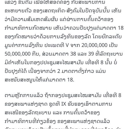
ແຂວງ ຂຶ້ນຕື່ມ ເພື່ອໃຫ້ສອດຄ່ອງ ກັບສະພາບການ
ຂະຫຍາຍຕົວ ຂອງເສດຖະກິດ-ສັງຄົມໃນປັດຈຸບັນນັ້ນ ເຫັນ
ວ່າມີຄວາມສົມເຫດສົມຜົນ ແຕ່ຜ່ານການຄົ້ນຄວ້າຂອງ
ກຳມາທິການກົດໝາຍ ເຫັນວ່າຄວນປັບປຸງແຕ່ມາດຕາ 18
ຂອງກົດໝາຍວ່າດ້ວຍການລົງທຶນຂອງລັດ ໂດຍຍົກລະດັບ
ມູນຄ່າການລົງທຶນ ປະເພດທີ V ຈາກ 20,000,000 ເປັນ
50,000,000 ກີບ, ສ່ວນມາດຕາ 38 ແລະ 39 ທີ່ລັດຖະບານ
ມິຄໍາເຫັນໃນກອງປປະຊຸມສະໄໝສາມັນ ເທື່ອທີ 8 ນັ້ນ ບໍ່
ປັບປຸງກໍໄດ້ ເນື່ອງຈາກວ່າ 2 ມາດຕາດັ່ງກ່າວ ແມ່ນ
ສະໜັບສະໜູນໃຫ້ແກ່ມາດຕາ 18.
ຕາມຫຼັກການແລ້ວ ຖ້າກອງປະຊຸມສະໄໝສາມັນ ເທື່ອທີ 8
ຂອງສະພາແຫ່ງຊາດ ຊຸດທີ IX ຮັບຮອງເອົາຕາມການ
ສະເໜີຂອງລັດຖະບານ ແລະ ການຄົ້ນຄວ້າຂອງ
ກຳມາທິການທີ່ກ່ຽວຂ້ອງ ຂອງສະພາແຫ່ງຊາດແລ້ວ