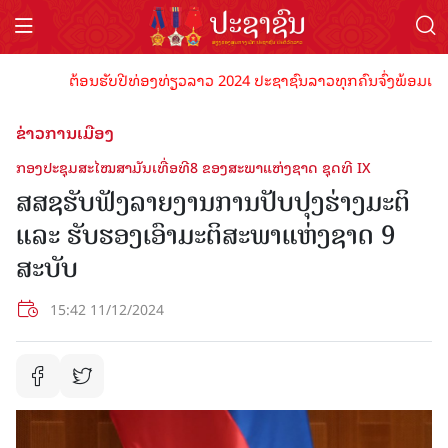
ຕ້ອນຮັບປີທ່ອງທ່ຽວລາວ 2024 ປະຊາຊົນລາວທຸກຄົນຈົ່ງພ້ອມເປັນເຈົ້າພ
ຂ່າວການເມືອງ
ກອງປະຊຸມສະໄໝສາມັນເທື່ອທີ8 ຂອງສະພາແຫ່ງຊາດ ຊຸດທີ IX
ສສຊຮັບຟັງລາຍງານການປັບປຸງຮ່າງມະຕິ
ແລະ ຮັບຮອງເອົາມະຕິສະພາແຫ່ງຊາດ 9
ສະບັບ
15:42 11/12/2024