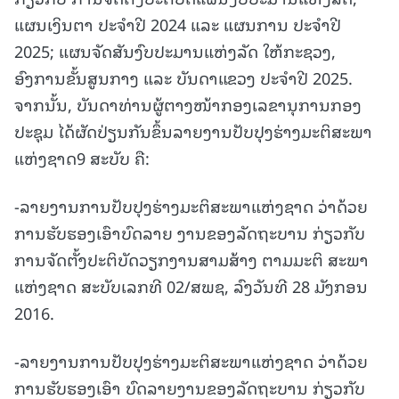
ແຜນເງິນຕາ ປະຈຳປີ 2024 ແລະ ແຜນການ ປະຈຳປີ
2025; ແຜນຈັດສັນງົບປະມານແຫ່ງລັດ ໃຫ້ກະຊວງ,
ອົງການຂັ້ນສູນກາງ ແລະ ບັນດາແຂວງ ປະຈໍາປີ 2025.
ຈາກນັ້ນ, ບັນດາທ່ານຜູ້ຕາງໜ້າກອງເລຂານຸການກອງ
ປະຊຸມ ໄດ້ຜັດປ່ຽນກັນຂຶ້ນລາຍງານປັບປຸງຮ່າງມະຕິສະພາ
ແຫ່ງຊາດ9 ສະບັບ ຄື:
-ລາຍງານການປັບປຸງຮ່າງມະຕິສະພາແຫ່ງຊາດ ວ່າດ້ວຍ
ການຮັບຮອງເອົາບົດລາຍ ງານຂອງລັດຖະບານ ກ່ຽວກັບ
ການຈັດຕັ້ງປະຕິບັດວຽກງານສາມສ້າງ ຕາມມະຕິ ສະພາ
ແຫ່ງຊາດ ສະບັບເລກທີ 02/ສພຊ, ລົງວັນທີ 28 ມັງກອນ
2016.
-ລາຍງານການປັບປຸງຮ່າງມະຕິສະພາແຫ່ງຊາດ ວ່າດ້ວຍ
ການຮັບຮອງເອົາ ບົດລາຍງານຂອງລັດຖະບານ ກ່ຽວກັບ