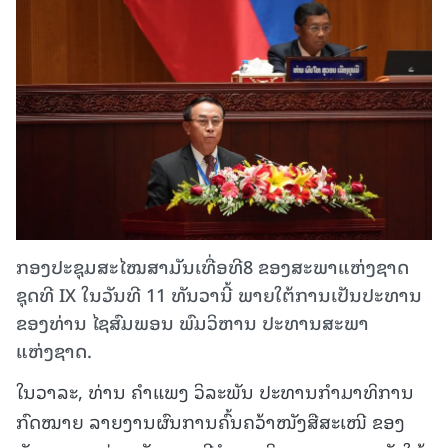
ກອງປະຊຸມສະໄໝສາມັນເທື່ອທີ8 ຂອງສະພາແຫ່ງຊາດ
ຊຸດທີ IX ໃນວັນທີ 11 ທັນວານີ້ ພາຍໃຕ້ການເປັນປະທານ
ຂອງທ່ານ ໄຊສົມພອນ ພົມວິຫານ ປະທານສະພາ
ແຫ່ງຊາດ.
ໃນວາລະ, ທ່ານ ຄໍາແພງ ວິລະພັນ ປະທານກໍາມາທິການ
ກົດໝາຍ ລາຍງານຜົນການຄົ້ນຄວ້າໜັງສືສະເໜີ ຂອງ