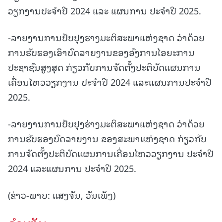
ວຽກງານປະຈຳປີ 2024 ແລະ ແຜນການ ປະຈຳປີ 2025.
-ລາຍງານການປັບປຸງຮາງມະຕິສະພາແຫ່ງຊາດ ວ່າດ້ວຍ
ການຮັບຮອງເອົາບົດລາຍງານຂອງອົງການໄອຍະການ
ປະຊາຊົນສູງສຸດ ກ່ຽວກັບການຈັດຕັ້ງປະຕິບັດແຜນການ
ເຄື່ອນໄຫວວຽກງານ ປະຈຳປີ 2024 ແລະແຜນການປະຈຳປີ
2025.
-ລາຍງານການປັບປຸງຮ່າງມະຕິສະພາແຫ່ງຊາດ ວ່າດ້ວຍ
ການຮັບຮອງບົດລາຍງານ ຂອງສະພາແຫ່ງຊາດ ກ່ຽວກັບ
ການຈັດຕັ້ງປະຕິບັດແຜນການເຄື່ອນໄຫວວຽກງານ ປະຈຳປີ
2024 ແລະແຜນການ ປະຈຳປີ 2025.
(ຂ່າວ-ພາບ: ແສງຈັນ, ວັນເພັງ)