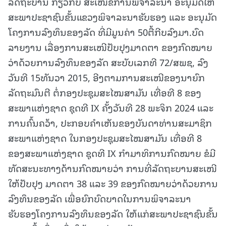
ລັດຖະບານ ກ່ຽວກັບ ສະເໜີຂໍການພິຈາລະນາ ອະນຸມັດໃຫ້
ສະພາປະຊາຊົນຂັ້ນແຂວງພິຈາລະນາຮັບຮອງ ແລະ ອະນຸມັດ
ໂຄງການລົງທຶນຂອງລັດ ທີ່ມີມູນຄ່າ 50ຕື້ກີບລົງມາ.ບົດ
ລາຍງານ ເລື່ອງການສະເໜີປັບປຸງມາດຕາ ຂອງກົດໝາຍ
ວ່າດ້ວຍການລົງທຶນຂອງລັດ ສະບັບເລກທີ 72/ສພຊ, ລົງ
ວັນທີ 15ທັນວາ 2015, ອີງຕາມການສະເໜີຂອງນາຍົກ
ລັດຖະມົນຕີ ຕໍ່ກອງປະຊຸມສະໄໝສາມັນ ເທື່ອທີ 8 ຂອງ
ສະພາແຫ່ງຊາດ ຊຸດທີ IX ຄັ້ງວັນທີ 28 ພະຈິກ 2024 ແລະ
ການຄົ້ນຄວ້າ, ປະກອບຄໍາເຫັນຂອງບັນດາທ່ານສະມາຊິກ
ສະພາແຫ່ງຊາດ ໃນກອງປະຊຸມສະໄໝສາມັນ ເທື່ອທີ 8
ຂອງສະພາແຫ່ງຊາດ ຊຸດທີ IX ກຳມາທິການກົດໝາຍ ຂໍມີ
ທັດສະນະທາງດ້ານກົດໝາຍວ່າ ການທີ່ລັດຖະບານສະເໜີ
ໃຫ້ປັບປຸງ ມາດຕາ 38 ແລະ 39 ຂອງກົດໝາຍວ່າດ້ວຍການ
ລົງທຶນຂອງລັດ ເພື່ອຍົກບົດບາດໃນການພິຈາລະນາ
ຮັບຮອງໂຄງການລົງທຶນຂອງລັດ ໃຫ້ແກ່ສະພາປະຊາຊົນຂັ້ນ