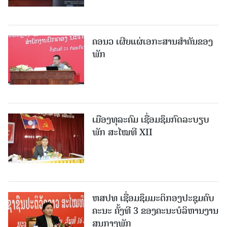
ຄອນວ ເຜີຍແຜ່ເອກະສານສໍາຄັນຂອງ
ພັກ
ເມືອງທຸລະຄົມ ເຊື່ອມຊຶມກົດລະບຽບ
ພັກ ສະໄໝທີ XII
ຫສປທ ເຊື່ອມຊຶມມະຕິກອງປະຊຸມຄົບ
ຄະນະ ຄັ້ງທີ 3 ຂອງຄະນະບໍລິຫານງານ
ສູນກາງພັກ