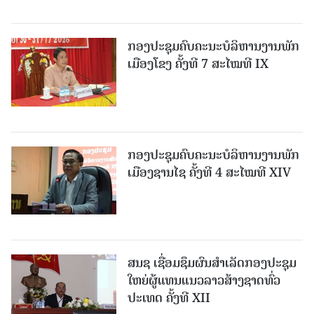
ກອງປະຊຸມຄົບຄະນະບໍລິຫານງານພັກ
ເມືອງໂຂງ ຄັ້ງທີ 7 ສະໄໝທີ IX
ກອງປະຊຸມຄົບຄະນະບໍລິຫານງານພັກ
ເມືອງຊານ​ໄຊ ຄັ້ງທີ 4 ສະໄໝທີ XIV
ສນຊ ເຊື່ອມຊຶມຜົນສໍາເລັດກອງປະຊຸມ
ໃຫຍ່ຜູ້ແທນແນວລາວສ້າງຊາດທົ່ວ
ປະເທດ ຄັ້ງທີ XII