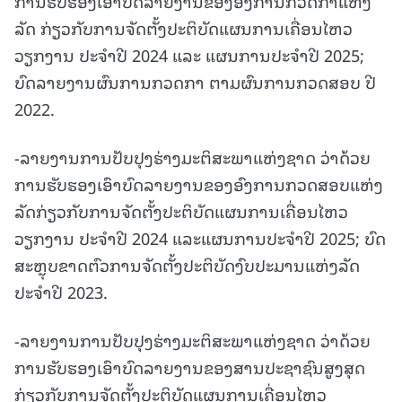
ການຮັບຮອງເອົາບົດລາຍງານຂອງອົງການກວດກາແຫ່ງ
ລັດ ກ່ຽວກັບການຈັດຕັ້ງປະຕິບັດແຜນການເຄື່ອນໄຫວ
ວຽກງານ ປະຈຳປີ 2024 ແລະ ແຜນການປະຈຳປີ 2025;
ບົດລາຍງານຜົນການກວດກາ ຕາມຜົນການກວດສອບ ປີ
2022.
-ລາຍງານການປັບປຸງຮ່າງມະຕິສະພາແຫ່ງຊາດ ວ່າດ້ວຍ
ການຮັບຮອງເອົາບົດລາຍງານຂອງອົງການກວດສອບແຫ່ງ
ລັດກ່ຽວກັບການຈັດຕັ້ງປະຕິບັດແຜນການເຄື່ອນໄຫວ
ວຽກງານ ປະຈຳປີ 2024 ແລະແຜນການປະຈຳປີ 2025; ບົດ
ສະຫຼຸບຂາດຕົວການຈັດຕັ້ງປະຕິບັດງົບປະມານແຫ່ງລັດ
ປະຈຳປີ 2023.
-ລາຍງານການປັບປຸງຮ່າງມະຕິສະພາແຫ່ງຊາດ ວ່າດ້ວຍ
ການຮັບຮອງເອົາບົດລາຍງານຂອງສານປະຊາຊົນສູງສຸດ
ກ່ຽວກັບການຈັດຕັ້ງປະຕິບັດແຜນການເຄື່ອນໄຫວ