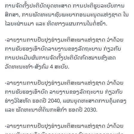
ການຈັດຕັ້ງປະຕິບັດຍຸດທະສາດ ການປະຕິຮູບລະບົບການ
ສຶກສາ, ການພັດທະນາຊັບພະຍາກອນມະນຸດແຫ່ງຊາດ ໃນ
ໄລຍະຜ່ານມາ ແລະ ທິດທາງແຜນການໃນຕໍ່ໜ້າ.
-ລາຍງານການປັບປຸງຮ່າງມະຕິສະພາແຫ່ງຊາດ ວ່າດ້ວຍ
ການຮັບຮອງເອົາບົດລາຍງານຂອງລັດຖະບານ ກ່ຽວກັບ
ການປະເມີນຜົນການຈັດຕັ້ງປະຕິບັດກົດໝາຍຂົງເຂດ
ວັດທະນະທຳ-ສັງຄົມ 4 ສະບັບ.
-ລາຍງານການປັບປຸງຮ່າງມະຕິສະພາແຫ່ງຊາດ ວ່າດ້ວຍ
ການຮັບຮອງເອົາບົດ ລາຍງານຂອງລັດຖະບານ ກ່ຽວກັບ
ຮ່າງວິໄສທັດ ຮອດປີ 2040, ແຜນຍຸດທະສາດການຄຸ້ມຄອງ
ແລະ ພັດທະນາທີ່ດິນກະສິກຳ ຮອດປີ 2030.
-ລາຍງານການປັບປຸງຮ່າງມະຕິສະພາແຫ່ງຊາດ ວ່າດ້ວຍ