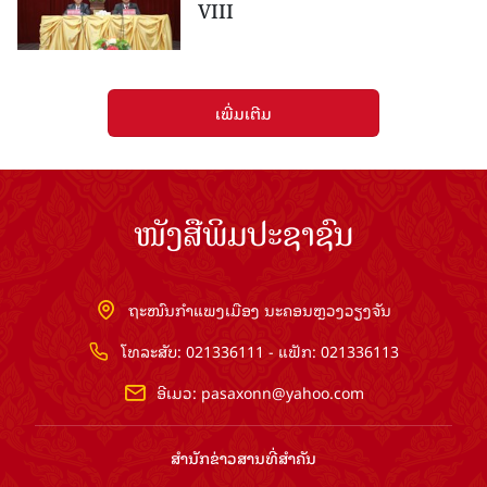
VIII
ເພີ່ມເຕີມ
ໜັງສືພິມປະຊາຊົນ
ຖະໜົນກຳແພງເມືອງ ນະຄອນຫຼວງວຽງຈັນ
ໂທລະສັບ: 021336111 - ແຟັກ: 021336113
ອີເມວ:
pasaxonn@yahoo.com
ສຳ​ນັກ​ຂ່າວ​ສານ​ທີ່​ສຳ​ຄັນ​