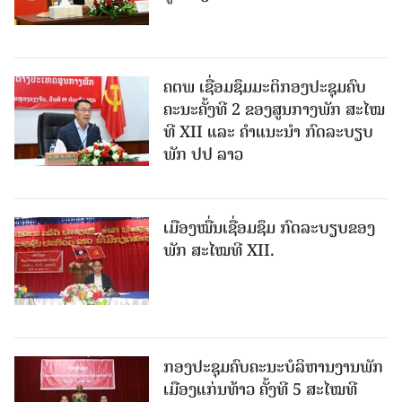
ຄຕພ ເຊື່ອມຊຶມມະຕິກອງປະຊຸມຄົບ
ຄະນະຄັ້ງທີ 2 ຂອງສູນກາງພັກ ສະໄໝ
ທີ XII ແລະ ຄໍາແນະນໍາ ກົດລະບຽບ
ພັກ ປປ ລາວ
ເມືອງ​ໝື່ນເຊື່ອມຊຶມ ກົດລະບຽບຂອງ
ພັກ ສະໄໝທີ XII.
ກອງປະຊຸມຄົບຄະນະບໍລິຫານງານພັກ
ເມືອງແກ່ນ​ທ້າວ ຄັ້ງທີ 5 ສະໄໝທີ