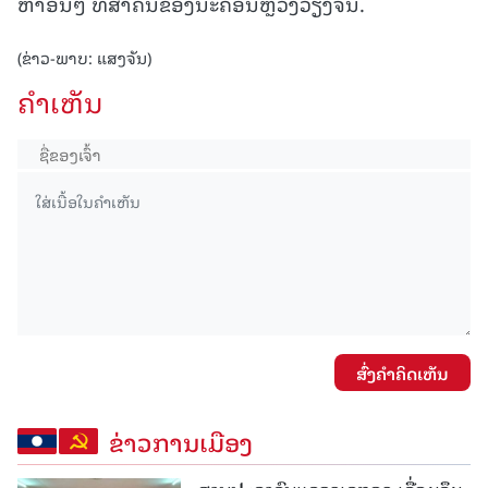
ຫາອື່ນໆ ທີ່ສຳຄັນຂອງນະຄອນຫຼວງວຽງຈັນ.
(ຂ່າວ-ພາບ: ແສງຈັນ)
ຄໍາເຫັນ
ສົ່ງຄໍາຄິດເຫັນ
ຂ່າວການເມືອງ