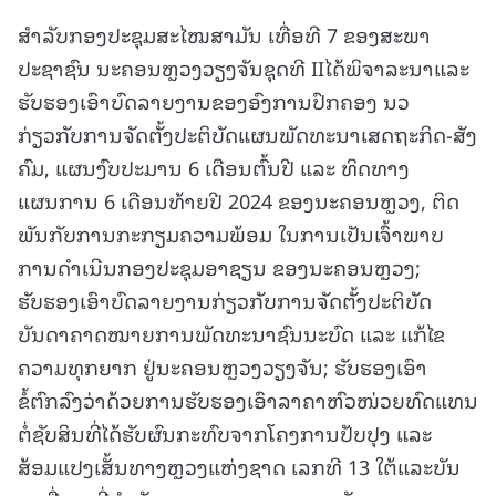
ສໍາລັບກອງປະຊຸມສະໄໝສາມັນ ເທື່ອທີ 7 ຂອງສະພາ
ປະຊາຊົນ ນະຄອນຫຼວງວຽງຈັນຊຸດທີ IIໄດ້ພິຈາລະນາແລະ
ຮັບຮອງເອົາບົດລາຍງານຂອງອົງການປົກຄອງ ນວ
ກ່ຽວກັບການຈັດຕັ້ງປະຕິບັດແຜນພັດທະນາເສດຖະກິດ-ສັງ
ຄົມ, ແຜນງົບປະມານ 6 ເດືອນຕົ້ນປີ ແລະ ທິດທາງ
ແຜນການ 6 ເດືອນທ້າຍປີ 2024 ຂອງນະຄອນຫຼວງ, ຕິດ
ພັນກັບການກະກຽມຄວາມພ້ອມ ໃນການເປັນເຈົ້າພາບ
ການດໍາເນີນກອງປະຊຸມອາຊຽນ ຂອງນະຄອນຫຼວງ;
ຮັບຮອງເອົາບົດລາຍງານກ່ຽວກັບການຈັດຕັ້ງປະຕິບັດ
ບັນດາຄາດໝາຍການພັດທະນາຊົນນະບົດ ແລະ ແກ້ໄຂ
ຄວາມທຸກຍາກ ຢູ່ນະຄອນຫຼວງວຽງຈັນ; ຮັບຮອງເອົາ
ຂໍ້ຕົກລົງວ່າດ້ວຍການຮັບຮອງເອົາລາຄາຫົວໜ່ວຍທົດແທນ
ຕໍ່ຊັບສິນທີ່ໄດ້ຮັບຜົນກະທົບຈາກໂຄງການປັບປຸງ ແລະ
ສ້ອມແປງເສັ້ນທາງຫຼວງແຫ່ງຊາດ ເລກທີ 13 ໃຕ້ແລະບັນ