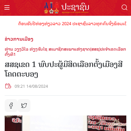
ຕ້ອນຮັບປີທ່ອງທ່ຽວລາວ 2024 ປະຊາຊົນລາວທຸກຄົນຈົ່ງພ້ອມເປັນເຈົ້າພ
ຂ່າວການເມືອງ
ທ່ານ ວຽງວິໄລ ທ່ຽງຈັນໄຊ ສະມາຊິກສະພາແຫ່ງຊາດ(ສສຊ)ປະຈໍາເຂດເລືອກ
ຕັ້ງທີ1
ສສຊເຂດ 1 ພົບປະຜູ້ມີສິດເລືອກຕັ້ງເມືອງສີ
ໂຄດຕະບອງ
09:21 14/08/2024