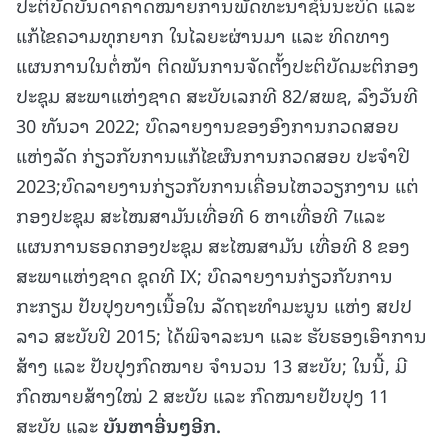
ປະຕິບັດບັນດາຄາດໝາຍການພັດທະນາຊົນນະບົດ ແລະ
ແກ້ໄຂຄວາມທຸກຍາກ ໃນໄລຍະຜ່ານມາ ແລະ ທິດທາງ
ແຜນການໃນຕໍ່ໜ້າ ຕິດພັນການຈັດຕັ້ງປະຕິບັດມະຕິກອງ
ປະຊຸມ ສະພາແຫ່ງຊາດ ສະບັບເລກທີ 82/ສພຊ, ລົງວັນທີ
30 ທັນວາ 2022; ບົດລາຍງານຂອງອົງການກວດສອບ
ແຫ່ງລັດ ກ່ຽວກັບການແກ້ໄຂຜົນການກວດສອບ ປະຈຳປີ
2023;ບົດລາຍງານກ່ຽວກັບການເຄື່ອນໄຫວວຽກງານ ແຕ່
ກອງປະຊຸມ ສະໄໝສາມັນເທື່ອທີ 6 ຫາເທື່ອທີ 7ແລະ
ແຜນການຮອດກອງປະຊຸມ ສະໄໝສາມັນ ເທື່ອທີ 8 ຂອງ
ສະພາແຫ່ງຊາດ ຊຸດທີ IX; ບົດລາຍງານກ່ຽວກັບການ
ກະກຽມ ປັບປຸງບາງເນື້ອໃນ ລັດຖະທຳມະນູນ ແຫ່ງ ສປປ
ລາວ ສະບັບປີ 2015; ໄດ້ພິຈາລະນາ ແລະ ຮັບຮອງເອົາການ
ສ້າງ ແລະ ປັບປຸງກົດໝາຍ ຈໍານວນ 13 ສະບັບ; ໃນນີ້, ມີ
ກົດໝາຍສ້າງໃໝ່ 2 ສະບັບ ແລະ ກົດໝາຍປັບປຸງ 11
ສະບັບ ແລະ
ບັນ
ຫາ
ອື່ນໆ
ອີກ
.