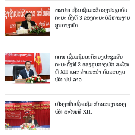
ຫສປທ ເຊື່ອມຊຶມມະຕິກອງປະຊຸມຄົບ
ຄະນະ ຄັ້ງທີ 3 ຂອງຄະນະບໍລິຫານງານ
ສູນກາງພັກ
ຄຕພ ເຊື່ອມຊຶມມະຕິກອງປະຊຸມຄົບ
ຄະນະຄັ້ງທີ 2 ຂອງສູນກາງພັກ ສະໄໝ
ທີ XII ແລະ ຄໍາແນະນໍາ ກົດລະບຽບ
ພັກ ປປ ລາວ
ເມືອງ​ໝື່ນເຊື່ອມຊຶມ ກົດລະບຽບຂອງ
ພັກ ສະໄໝທີ XII.