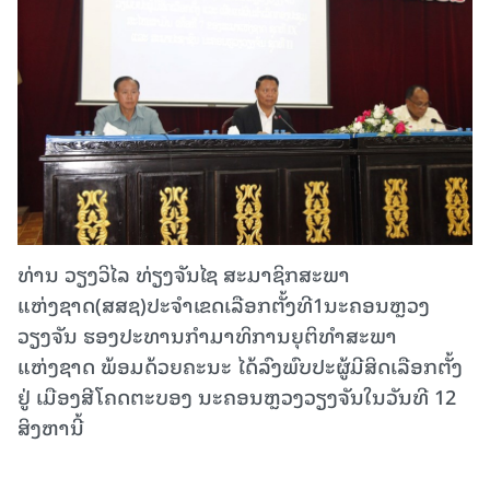
ທ່ານ ວຽງວິໄລ ທ່ຽງຈັນໄຊ ສະມາຊິກສະພາ
ແຫ່ງຊາດ(ສສຊ)ປະຈໍາເຂດເລືອກຕັ້ງທີ1ນະຄອນຫຼວງ
ວຽງຈັນ ຮອງປະທານກໍາມາທິການຍຸຕິທໍາສະພາ
ແຫ່ງຊາດ ພ້ອມດ້ວຍຄະນະ ໄດ້ລົງພົບປະຜູ້ມີສິດເລືອກຕັ້ງ
ຢູ່ ເມືອງສີໂຄດຕະບອງ ນະຄອນຫຼວງວຽງຈັນໃນວັນທີ 12
ສິງຫານີ້