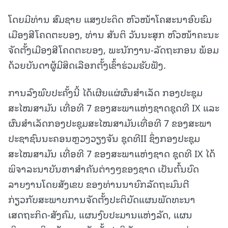
ໂດຍມີທ່ານ ສົມຊາຍ ແສງປະດິດ ຫົວໜ້າໂຄສະນາອົບຮົມ
ເມືອງສີໂຄດຕະບອງ, ທ່ານ ສັນຕິ ວັນນະສຸກ ຫົວໜ້າຄະນະ
ຈັດຕັ້ງເມືອງສີໂຄດຕະບອງ, ພະນັກງານ-ລັດຖະກອນ ພ້ອມ
ດ້ວຍບັນດາຜູ້ມີສິດເລືອກຕັ້ງເຂົ້າຮ່ວມຮັບຟັງ.
ການລົງພົບປະຄັ້ງນີ້ ໄດ້ເຜີຍແຜ່ຜົນສໍາເລັດ ກອງປະຊຸມ
ສະໄໝສາມັນ ເທື່ອທີ 7 ຂອງສະພາແຫ່ງຊາດຊຸດທີ IX ແລະ
ຜົນສຳເລັດກອງປະຊຸມສະໄໝສາມັນເທື່ອທີ 7 ຂອງສະພາ
ປະຊາຊົນນະຄອນຫຼວງວຽງຈັນ ຊຸດທີII ຊຶ່ງກອງປະຊຸມ
ສະໄໝສາມັນ ເທື່ອທີ 7 ຂອງສະພາແຫ່ງຊາດ ຊຸດທີ IX ໄດ້
ພິຈາລະນາບັນຫາສໍາຄັນຕ່າງໆຂອງຊາດ ເປັນຕົ້ນບົດ
ລາຍງານໂດຍສັງເຂບ ຂອງທ່ານນາຍົກລັດຖະມົນຕີ
ກ່ຽວກັບສະພາບການຈັດຕັ້ງປະຕິບັດແຜນພັດທະນາ
ເສດຖະກິດ-ສັງຄົມ, ແຜນງົບປະມານແຫ່ງລັດ, ແຜນ