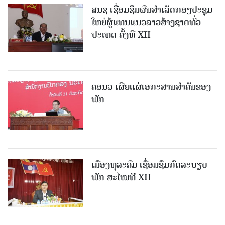
ສນຊ ເຊື່ອມຊຶມຜົນສໍາເລັດກອງປະຊຸມ
ໃຫຍ່ຜູ້ແທນແນວລາວສ້າງຊາດທົ່ວ
ປະເທດ ຄັ້ງທີ XII
ຄອນວ ເຜີຍແຜ່ເອກະສານສໍາຄັນຂອງ
ພັກ
ເມືອງທຸລະຄົມ ເຊື່ອມຊຶມກົດລະບຽບ
ພັກ ສະໄໝທີ XII