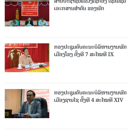
ສານປະຊາຊົນແຂວງເຊກອງ ເຊື່ອມຊຶມ
ເອະກສານສໍາຄັນ ຂອງພັກ
ກອງປະຊຸມຄົບຄະນະບໍລິຫານງານພັກ
ເມືອງໂຂງ ຄັ້ງທີ 7 ສະໄໝທີ IX
ກອງປະຊຸມຄົບຄະນະບໍລິຫານງານພັກ
ເມືອງຊານ​ໄຊ ຄັ້ງທີ 4 ສະໄໝທີ XIV