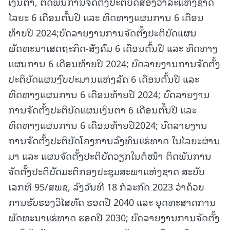
ເງິນຕາ, ຕິດພັນການຈັດຕັ້ງປະຕິບັດສອງວາລະແຫ່ງຊາດ
ໄລຍະ 6 ເດືອນຕົ້ນປີ ແລະ ທິດທາງແຜນການ 6 ເດືອນ
ທ້າຍປີ 2024;ບົດລາຍງານການຈັດຕັ້ງປະຕິບັດແຜນ
ພັດທະນາເສດຖະກິດ-ສັງຄົມ 6 ເດືອນຕົ້ນປີ ແລະ ທິດທາງ
ແຜນການ 6 ເດືອນທ້າຍປີ 2024; ບົດລາຍງານການຈັດຕັ້ງ
ປະຕິບັດແຜນງົບປະມານແຫ່ງລັດ 6 ເດືອນຕົ້ນປີ ແລະ
ທິດທາງແຜນການ 6 ເດືອນທ້າຍປີ 2024; ບົດລາຍງານ
ການຈັດຕັ້ງປະຕິບັດແຜນເງິນຕາ 6 ເດືອນຕົ້ນປີ ແລະ
ທິດທາງແຜນການ 6 ເດືອນທ້າຍປີ2024; ບົດລາຍງານ
ການຈັດຕັ້ງປະຕິບັດໂຄງການລົງທຶນແຮ່ທາດ ໃນໄລຍະຜ່ານ
ມາ ແລະ ແຜນຈັດຕັ້ງປະຕິບັດວຽກໃນຕໍ່ໜ້າ ຕິດພັນການ
ຈັດຕັ້ງປະຕິບັດມະຕິກອງປະຊຸມສະພາແຫ່ງຊາດ ສະບັບ
ເລກທີ 95/ສພຊ, ລົງວັນທີ 18 ກໍລະກົດ 2023 ວ່າດ້ວຍ
ການຮັບຮອງວິໄສທັດ ຮອດປີ 2040 ແລະ ຍຸດທະສາດການ
ພັດທະນາແຮ່ທາດ ຮອດປີ 2030; ບົດລາຍງານການຈັດຕັ້ງ