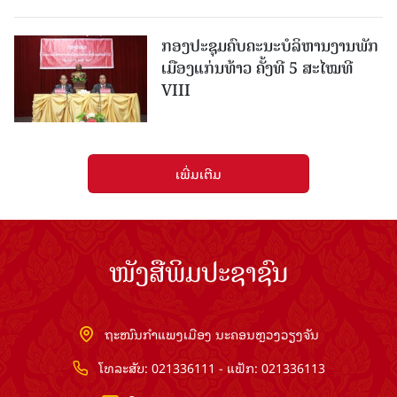
ກອງປະຊຸມຄົບຄະນະບໍລິຫານງານພັກ
ເມືອງແກ່ນ​ທ້າວ ຄັ້ງທີ 5 ສະໄໝທີ
VIII
ເພີ່ມເຕີມ
ໜັງສືພິມປະຊາຊົນ
ຖະໜົນກຳແພງເມືອງ ນະຄອນຫຼວງວຽງຈັນ
ໂທລະສັບ: 021336111 - ແຟັກ: 021336113