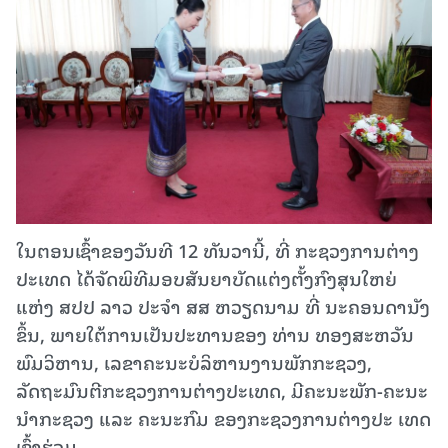
ໃນຕອນເຊົ້າຂອງວັນທີ 12 ທັນວານີ້, ທີ່ ກະຊວງການຕ່າງ
ປະເທດ ໄດ້ຈັດພິທີມອບສັນຍາບັດແຕ່ງຕັ້ງກົງສຸນໃຫຍ່
ແຫ່ງ ສປປ ລາວ ປະຈຳ ສສ ຫວຽດນາມ ທີ່ ນະຄອນດານັງ
ຂຶ້ນ, ພາຍໃຕ້ການເປັນປະທານຂອງ ທ່ານ ທອງສະຫວັນ
ພົມວິຫານ, ເລຂາຄະນະບໍລິຫານງານພັກກະຊວງ,
ລັດຖະມົນຕີກະຊວງການຕ່າງປະເທດ, ມີຄະນະພັກ-ຄະນະ
ນຳກະຊວງ ແລະ ຄະນະກົມ ຂອງກະຊວງການຕ່າງປະ ເທດ
ເຂົ້າຮ່ວມ.