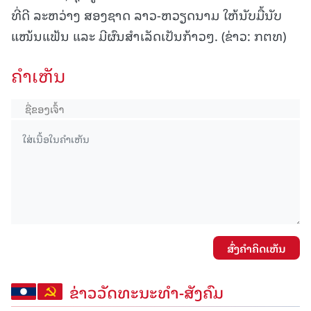
ທີ່ດີ ລະຫວ່າງ ສອງຊາດ ລາວ-ຫວຽດນາມ ໃຫ້ນັບມື້ນັບ
ແໜ້ນແຟ້ນ ແລະ ມີຜົນສຳເລັດເປັນກ້າວໆ. (ຂ່າວ: ກຕທ)
ຄໍາເຫັນ
ສົ່ງຄໍາຄິດເຫັນ
ຂ່າວວັດທະນະທຳ-ສັງຄົມ