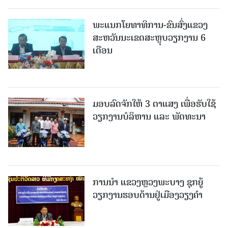
ພະແນກໂຍທາທິການ-ຂົນສົ່ງແຂວງ
ສະຫວັນນະເຂດສະຫຼຸບວຽກງານ 6
ເດືອນ
ມອບລົດຈັກໃຫ້ 3 ຕາແສງ ເພື່ອຮັບໃຊ້
ວຽກງານບໍລິຫານ ແລະ ພັດທະນາ
ການນຳ ແຂວງຫຼວງພະບາງ ຊຸກຍູ້
ວຽກງານຮອບດ້ານຢູ່ເມືອງວຽງຄໍາ