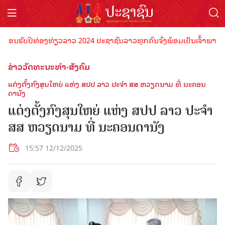
ນຮັບປີທ່ອງທ່ຽວລາວ 2024 ປະຊາຊົນລາວທຸກຄົນຈົ່ງພ້ອມເປັນເຈົ້າພາບທີ່ດີ ຕ
ຂ່າວວັດທະນະທຳ-ສັງຄົມ
ແຕ່ງຕັ້ງກົງສຸນໃຫຍ່ ແຫ່ງ ສປປ ລາວ ປະຈຳ ສສ ຫວຽດນາມ ທີ່ ນະຄອນ
ດານັງ
ແຕ່ງຕັ້ງກົງສຸນໃຫຍ່ ແຫ່ງ ສປປ ລາວ ປະຈຳ
ສສ ຫວຽດນາມ ທີ່ ນະຄອນດານັງ
15:57 12/12/2025