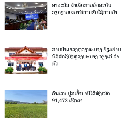
ສາລະວັນ ສໍາເລັດການຍົກລະດັບ
ວຽກງານເສນາທິການຮັບໃຊ້ການນໍາ
ການນຳແຂວງຫຼວງພະບາງ ຢ້ຽມ​ຢາມ
ບໍ​ລິ​ສັດຊີມັງຫຼວງພະບາງ ຈຽງເກີ ຈໍາ
ກັດ
ຄໍາມ່ວນ ປູກເຂົ້ານາປີໄດ້ທັງໝົດ
91,472 ເຮັກຕາ