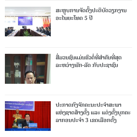
ສະຫຼຸບການຈັດຕັ້ງປະຕິບັດວຽກງານ
ອະໄພຍະໂທດ 5 ປີ
ສື່ມວນຊົນແມ່ນຂົວຕໍ່ທີ່ສໍາຄັນທີ່ສຸດ
ລະຫວ່າງພັກ-ລັດ ກັບປະຊາຊົນ
ປະກາດກົງຈັກຄະນະປະຈໍາສະພາ
ແຫ່ງຊາດສ້າງຕັ້ງ ແລະ ແຕ່ງຕັ້ງບຸກຄະ
ລາກອນປະຈໍາ 3 ເຂດເລືອກຕັ້ງ