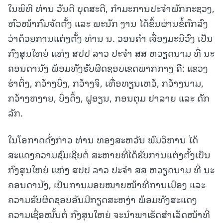
ໃນພິທີ ທ່ານ ວັນດີ ບຸດສະດີ, ກໍາມະການປະຈໍາພັກກະຊວງ,
ຫົວໜ້າກົມຈັດຕັ້ງ ແລະ ພະນັກ ງານ ໄດ້ຂຶ້ນຜ່ານຂໍ້ຕົກລົງ
ວ່າດ້ວຍການແຕ່ງຕັ້ງ ທ່ານ ນ. ວອນຄຳ ເຈື່ອງມະນີວົງ
ເປັນ
ກົງສຸນໃຫຍ່ ແຫ່ງ ສປປ ລາວ ປະຈໍາ ສສ ຫວຽດນາມ ທີ່ ນະ
ຄອນດານັງ ພ້ອມທັງຮັບຜິດຊອບເຂດພາກກາງ ຄື: ແຂວງ
ຮ່າຕິ່ງ, ກວ້າງບິ່ງ, ກວ້າງຈິ, ເທື່ອທຽນເຫວ້, ກວ້າງນາມ,
ກວ້າງຫງາຍ, ບິ່ງດິ້ງ, ຝູອຽນ, ກອນຕຸມ ຢາລາຍ ແລະ ດັກ
ລັກ.
ໃນໂອກາດດັ່ງກ່າວ ທ່ານ ທອງສະຫວັນ ພົມວິຫານ ໄດ້
ສະແດງຄວາມຊົມເຊີຍຕໍ່ ສະຫາຍທີ່ໄດ້ຮັບການແຕ່ງຕັ້ງເປັນ
ກົງສຸນໃຫຍ່ ແຫ່ງ ສປປ ລາວ ປະຈຳ ສສ ຫວຽດນາມ ທີ່ ນະ
ຄອນດານັງ, ເປັນການມອບໝາຍໜ້າທີ່ການເມືອງ ແລະ
ຄວາມຮັບຜິດຊອບອັນມີກຽດສະຫງ່າ ພ້ອມທັງສະແດງ
ຄວາມເຊື່ອໝັ້ນຕໍ່ ກົງສຸນໃຫຍ່ ຈະນຳພາເຮັດສຳເລັດໜ້າທີ່