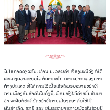
ໃນໂອກາດດຽວກັນ, ທ່ານ ນ. ວອນຄຳ ເຈື່ອງມະນີວົງ ກໍໄດ້
ສະແດງຄວາມຂອບໃຈ ຕໍ່ຄະນະພັກ-ຄະນະນຳກະຊວງການ
ຕ່າງປະເທດ ທີ່ໃຫ້ການໄວ້ເນື້ອເຊື່ອໃຈມອບໝາຍໜ້າທີ່
ການເມືອງອັນສຳຄັນໃນຄັ້ງນີ້, ພ້ອມທັງໃຫ້ຄຳໝັ້ນສັນຍາ
ວ່າ ຈະສືບຕໍ່ປະຕິບັດໜ້າທີ່ການເມືອງຂອງຕົນໃຫ້ມີ
ຜົນສຳເລັດ, ຊຸກຍູ້ ແລະ ເສີມຂະຫຍາຍການພົວພັນຮ່ວມມື