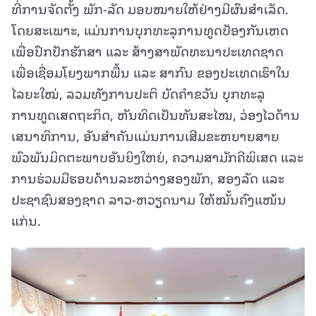
ທີ່ການຈັດຕັ້ງ ພັກ-ລັດ ມອບໝາຍໃຫ້ຢ່າງມີຜົນສຳເລັດ.
ໂດຍສະເພາະ, ແມ່ນການບຸກທະລຸການທູດປ້ອງກັນເຫດ
ເພື່ອປົກປັກຮັກສາ ແລະ ສ້າງສາພັດທະນາປະເທດຊາດ
ເພື່ອເຊື່ອມໂຍງພາກພື້ນ ແລະ ສາກົນ ຂອງປະເທດເຮົາໃນ
ໄລຍະໃໝ່, ລວມທັງການປະຕິ ບັດຄຳຂວັນ ບຸກທະລຸ
ການທູດເສດຖະກິດ, ຫັນທິດເປັນທັນສະໄໝ, ວ່ອງໄວດ້ານ
ເສນາທິການ, ອັນສໍາຄັນແມ່ນການເສີມຂະຫຍາຍສາຍ
ພົວພັນມິດຕະພາບອັນຍິງໃຫຍ່, ຄວາມສາມັກຄີພິເສດ ແລະ
ການຮ່ວມມືຮອບດ້ານລະຫວ່າງສອງພັກ, ສອງລັດ ແລະ
ປະຊາຊົນສອງຊາດ ລາວ-ຫວຽດນາມ ໃຫ້ໝັ້ນຄົງແໜ້ນ
ແກ່ນ.