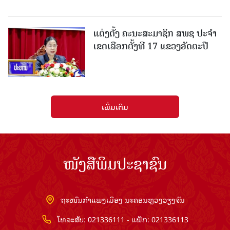
ແຕ່ງຕັ້ງ ຄະນະສະມາຊິກ ສພຊ ປະຈຳ
ເຂດເລືອກຕັ້ງທີ 17 ແຂວງອັດຕະປື
ເພີ່ມເຕີມ
ໜັງສືພິມປະຊາຊົນ
ຖະໜົນກຳແພງເມືອງ ນະຄອນຫຼວງວຽງຈັນ
ໂທລະສັບ: 021336111 - ແຟັກ: 021336113