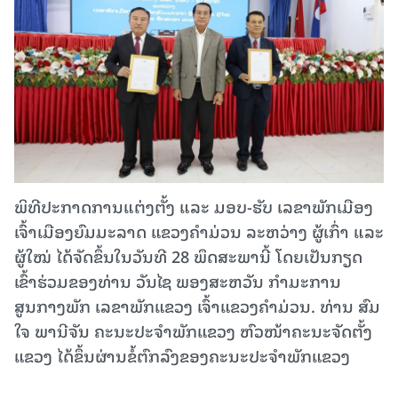
ພິທີປະກາດການແຕ່ງຕັ້ງ ແລະ ມອບ-ຮັບ ເລຂາພັກເມືອງ
ເຈົ້າເມືອງຍົມມະລາດ ແຂວງຄຳມ່ວນ ລະຫວ່າງ ຜູ້ເກົ່າ ແລະ
ຜູ້ໃໝ່ ໄດ້ຈັດຂຶ້ນໃນວັນທີ 28 ພຶດສະພານີ້ ໂດຍເປັນກຽດ
ເຂົ້າຮ່ວມຂອງທ່ານ ວັນໄຊ ພອງສະຫວັນ ກຳມະການ
ສູນກາງພັກ ເລຂາພັກແຂວງ ເຈົ້າແຂວງຄໍາມ່ວນ. ທ່ານ ສົມ
ໃຈ ພານີຈັນ ຄະນະປະຈໍາພັກແຂວງ ຫົວໜ້າຄະນະຈັດຕັ້ງ
ແຂວງ ໄດ້ຂຶ້ນຜ່ານຂໍ້ຕົກລົງຂອງຄະນະປະຈໍາພັກແຂວງ