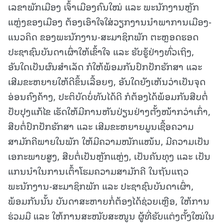
ເລຂາພັກເມືອງ ເຈົ້າເມືອງຄົນໃໝ່ ແລະ ພະນັກງານຫຼັກ
ແຫຼ່ງຂອງເມືອງ ຕ້ອງເອົາໃຈໃສ່ວຽກງານນໍາພາການເມືອງ-
ແນວຄິດ ຂອງພະນັກງານ-ສະມາຊິກພັກ ຕະຫຼອດຮອດ
ປະຊາຊົນບັນດາເຜົ່າໃຫ້ເຂົ້າໃຈ ແລະ ຮັບຮູ້ຢ່າງທົ່ວເຖິງ,
ອັນໃດເປັນຜົນສຳເລັດ ກໍໃຫ້ພ້ອມກັນປົກປັກຮັກສາ ແລະ
ເສີມຂະຫຍາຍໃຫ້ດີຂຶ້ນເລື້ອຍໆ, ອັນໃດຍັງເຫັນວ່າເປັນຈຸດ
ອ່ອນຄົງຄ້າງ, ປະຕິບັດບໍ່ທັນໄດ້ດີ ກໍຕ້ອງໄດ້ພ້ອມກັນສືບຕໍ່
ປັບປຸງແກ້ໄຂ ເຮັດໃຫ້ມີການຫັນປ່ຽນຢ່າງຕັ້ງໜ້າກວ່າເກົ່າ,
ສືບຕໍ່ປົກປັກຮັກສາ ແລະ ເສີມຂະຫຍາຍມູນເຊື້ອຄວາມ
ສາມັກຄີພາຍໃນພັກ ໃຫ້ມີຄວາມໜັກແໜ້ນ, ມີຄວາມເປັນ
ເອກະພາບສູງ, ສືບຕໍ່ເປັນຫຼັກແຫຼ່ງ, ເປັນຄັນທຸງ ແລະ ເປັນ
ແກນນຳໃນການເຕົ້າໂຮມຄວາມສາມັກຄີ ໃນຖັນແຖວ
ພະນັກງານ-ສະມາຊິກພັກ ແລະ ປະຊາຊົນບັນດາເຜົ່າ,
ພ້ອມກັນນັ້ນ ບັນດາສະຫາຍກໍ່ຕ້ອງໄດ້ຊ່ວຍເຫຼືອ, ໃຫ້ການ
ຮ່ວມມື ແລະ ໃຫ້ການສະໜັບສະໜູນ ຜູ້ທີ່ຮັບແຕ່ງຕັ້ງໃໝ່ໃນ