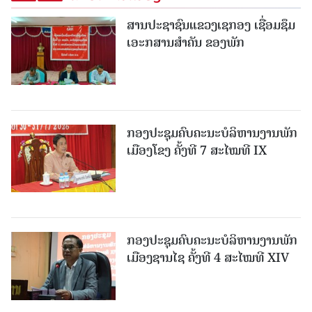
ສານປະຊາຊົນແຂວງເຊກອງ ເຊື່ອມຊຶມ
ເອະກສານສໍາຄັນ ຂອງພັກ
ກອງປະຊຸມຄົບຄະນະບໍລິຫານງານພັກ
ເມືອງໂຂງ ຄັ້ງທີ 7 ສະໄໝທີ IX
ກອງປະຊຸມຄົບຄະນະບໍລິຫານງານພັກ
ເມືອງຊານ​ໄຊ ຄັ້ງທີ 4 ສະໄໝທີ XIV