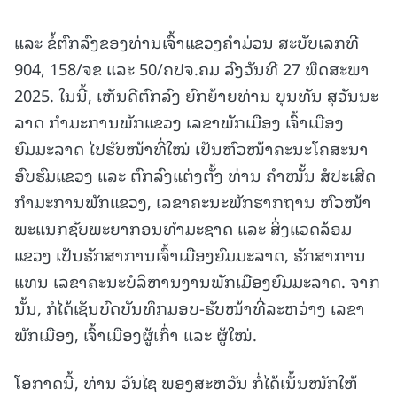
ແລະ ຂໍ້ຕົກລົງຂອງທ່ານເຈົ້າແຂວງຄໍາມ່ວນ ສະບັບເລກທີ
904, 158/ຈຂ ແລະ 50/ຄປຈ.ຄມ ລົງວັນທີ 27 ພຶດສະພາ
2025. ໃນນີ້, ເຫັນດີຕົກລົງ ຍົກຍ້າຍທ່ານ ບຸນທັນ ສຸວັນນະ
ລາດ ກໍາມະການພັກແຂວງ ເລຂາພັກເມືອງ ເຈົ້າເມືອງ
ຍົມມະລາດ ໄປຮັບໜ້າທີ່ໃໝ່ ເປັນຫົວໜ້າຄະນະໂຄສະນາ
ອົບຮົມແຂວງ ແລະ ຕົກລົງແຕ່ງຕັ້ງ ທ່ານ ຄໍາໜັ້ນ ສໍປະເສີດ
ກຳມະການພັກແຂວງ, ເລຂາຄະນະພັກຮາກຖານ ຫົວໜ້າ
ພະແນກຊັບພະຍາກອນທຳມະຊາດ ແລະ ສິ່ງແວດລ້ອມ
ແຂວງ ເປັນຮັກສາການເຈົ້າເມືອງຍົມມະລາດ, ຮັກສາການ
ແທນ ເລຂາຄະນະບໍລິຫານງານພັກເມືອງຍົມມະລາດ. ຈາກ
ນັ້ນ, ກໍໄດ້ເຊັນບົດບັນທຶກມອບ-ຮັບໜ້າທີ່ລະຫວ່າງ ເລຂາ
ພັກເມືອງ, ເຈົ້າເມືອງຜູ້ເກົ່າ ແລະ ຜູ້ໃໝ່.
ໂອກາດນີ້, ທ່ານ ວັນໄຊ ພອງສະຫວັນ ກໍ່ໄດ້ເນັ້ນໜັກໃຫ້