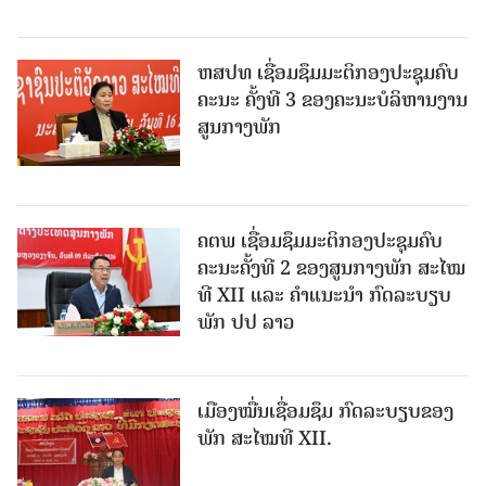
ຫສປທ ເຊື່ອມຊຶມມະຕິກອງປະຊຸມຄົບ
ຄະນະ ຄັ້ງທີ 3 ຂອງຄະນະບໍລິຫານງານ
ສູນກາງພັກ
ຄຕພ ເຊື່ອມຊຶມມະຕິກອງປະຊຸມຄົບ
ຄະນະຄັ້ງທີ 2 ຂອງສູນກາງພັກ ສະໄໝ
ທີ XII ແລະ ຄໍາແນະນໍາ ກົດລະບຽບ
ພັກ ປປ ລາວ
ເມືອງ​ໝື່ນເຊື່ອມຊຶມ ກົດລະບຽບຂອງ
ພັກ ສະໄໝທີ XII.