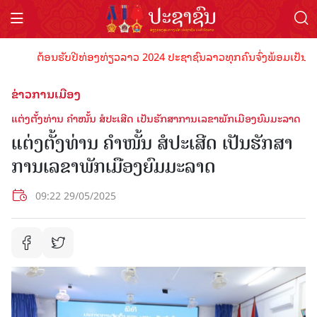
ຕ້ອນຮັບປີທ່ອງທ່ຽວລາວ 2024 ປະຊາຊົນລາວທຸກຄົນຈົ່ງພ້ອມເປັນເຈົ້າພາ
ຂ່າວການເມືອງ
ແຕ່ງຕັ້ງທ່ານ ຄໍາໜັ້ນ ສໍປະເສີດ ເປັນຮັກສາການເລຂາພັກເມືອງຍົມມະລາດ
ແຕ່ງຕັ້ງທ່ານ ຄໍາໜັ້ນ ສໍປະເສີດ ເປັນຮັກສາ
ການເລຂາພັກເມືອງຍົມມະລາດ
09:22 29/05/2025