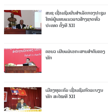
ສນຊ ເຊື່ອມຊຶມຜົນສໍາເລັດກອງປະຊຸມ
ໃຫຍ່ຜູ້ແທນແນວລາວສ້າງຊາດທົ່ວ
ປະເທດ ຄັ້ງທີ XII
ຄອນວ ເຜີຍແຜ່ເອກະສານສໍາຄັນຂອງ
ພັກ
ເມືອງທຸລະຄົມ ເຊື່ອມຊຶມກົດລະບຽບ
ພັກ ສະໄໝທີ XII