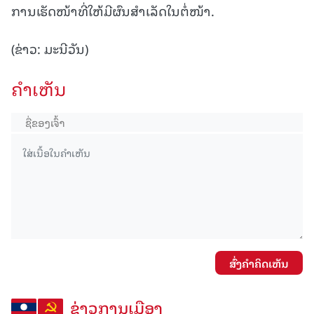
ການເຮັດໜ້າທີ່ໃຫ້ມີຜົນສໍາເລັດໃນຕໍ່ໜ້າ.
(ຂ່າວ: ມະນີວັນ)
ຄໍາເຫັນ
ສົ່ງຄໍາຄິດເຫັນ
ຂ່າວການເມືອງ