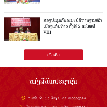
ກອງປະຊຸມຄົບຄະນະບໍລິຫານງານພັກ
ເມືອງແກ່ນ​ທ້າວ ຄັ້ງທີ 5 ສະໄໝທີ
VIII
ເພີ່ມເຕີມ
ໜັງສືພິມປະຊາຊົນ
ຖະໜົນກຳແພງເມືອງ ນະຄອນຫຼວງວຽງຈັນ
ໂທລະສັບ: 021336111 - ແຟັກ: 021336113