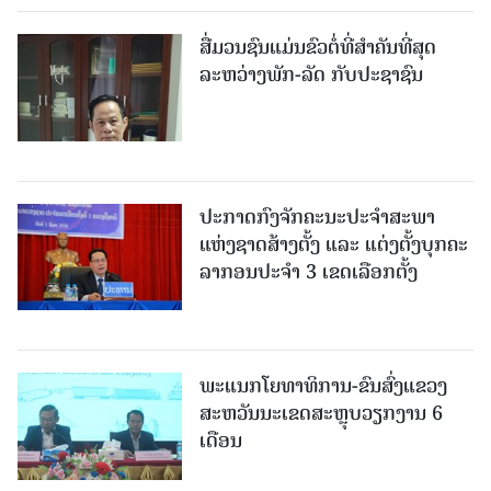
ສື່ມວນຊົນແມ່ນຂົວຕໍ່ທີ່ສໍາຄັນທີ່ສຸດ
ລະຫວ່າງພັກ-ລັດ ກັບປະຊາຊົນ
ປະກາດກົງຈັກຄະນະປະຈໍາສະພາ
ແຫ່ງຊາດສ້າງຕັ້ງ ແລະ ແຕ່ງຕັ້ງບຸກຄະ
ລາກອນປະຈໍາ 3 ເຂດເລືອກຕັ້ງ
ພະແນກໂຍທາທິການ-ຂົນສົ່ງແຂວງ
ສະຫວັນນະເຂດສະຫຼຸບວຽກງານ 6
ເດືອນ