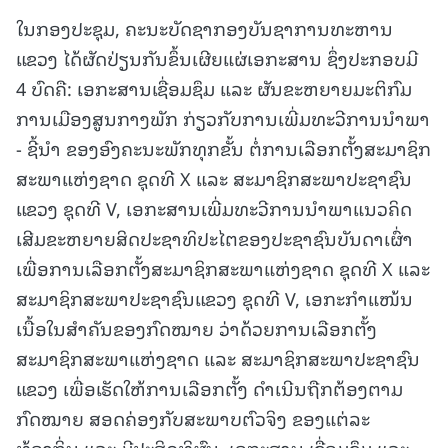
ໃນກອງປະຊຸມ, ຄະນະບັດຊາກອງບັນຊາການທະຫານ
ແຂວງ ໄດ້ຜັດປ່ຽນກັນຂຶ້ນເຜີຍແຜ່ເອກະສານ ຊຶ່ງປະກອບມີ
4 ບົດຄື: ເອກະສານເຊື່ອມຊຶມ ແລະ ຜັນຂະຫຍາຍມະຕິກົມ
ການເມືອງສູນກາງພັກ ກ່ຽວກັບການເພີ່ມທະວີການນໍາພາ
- ຊີ້ນໍາ ຂອງອົງຄະນະພັກທຸກຂັ້ນ ຕໍ່ການເລືອກຕັ້ງສະມາຊິກ
ສະພາແຫ່ງຊາດ ຊຸດທີ X ແລະ ສະມາຊິກສະພາປະຊາຊົນ
ແຂວງ ຊຸດທີ V, ເອກະສານເພີ່ມທະວີການນໍາພາແນວຄິດ
ເສີມຂະຫຍາຍສິດປະຊາທິປະໄຕຂອງປະຊາຊົນບັນດາເຜົ່າ
ເພື່ອການເລືອກຕັ້ງສະມາຊິກສະພາແຫ່ງຊາດ ຊຸດທີ X ແລະ
ສະມາຊິກສະພາປະຊາຊົນແຂວງ ຊຸດທີ V, ເອກະກໍາແໜ້ນ
ເນື້ອໃນສໍາຄັນຂອງກົດໝາຍ ວ່າດ້ວຍການເລືອກຕັ້ງ
ສະມາຊິກສະພາແຫ່ງຊາດ ແລະ ສະມາຊິກສະພາປະຊາຊົນ
ແຂວງ ເພື່ອເຮັດໃຫ້ການເລືອກຕັ້ງ ດໍາເນີນຖືກຕ້ອງຕາມ
ກົດໝາຍ ສອດຄ່ອງກັບສະພາບຕົວຈິງ ຂອງແຕ່ລະ
ທ້ອງຖິ່ນ ແລະ ມີປະສິດທິຜົນ, ເອກະສານ ເຊື່ອມຊຶມ ແລະ