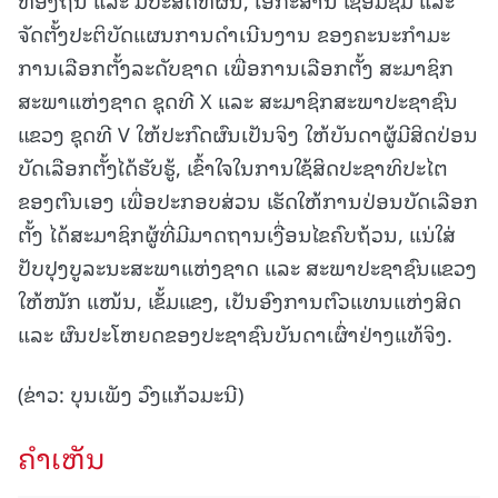
ຈັດຕັ້ງປະຕິບັດແຜນການດໍາເນີນງານ ຂອງຄະນະກໍາມະ
ການເລືອກຕັ້ງລະດັບຊາດ ເພື່ອການເລືອກຕັ້ງ ສະມາຊິກ
ສະພາແຫ່ງຊາດ ຊຸດທີ X ແລະ ສະມາຊິກສະພາປະຊາຊົນ
ແຂວງ ຊຸດທີ V ໃຫ້ປະກົດຜົນເປັນຈິງ ໃຫ້ບັນດາຜູ້ມີສິດປ່ອນ
ບັດເລືອກຕັ້ງໄດ້ຮັບຮູ້, ເຂົ້າໃຈໃນການໃຊ້ສິດປະຊາທິປະໄຕ
ຂອງຕົນເອງ ເພື່ອປະກອບສ່ວນ ເຮັດໃຫ້ການປ່ອນບັດເລືອກ
ຕັ້ງ ໄດ້ສະມາຊິກຜູ້ທີ່ມີມາດຖານເງື່ອນໄຂຄົບຖ້ວນ, ແນ່ໃສ່
ປັບປຸງບູລະນະສະພາແຫ່ງຊາດ ແລະ ສະພາປະຊາຊົນແຂວງ
ໃຫ້ໜັກ ແໜ້ນ, ເຂັ້ມແຂງ, ເປັນອົງການຕົວແທນແຫ່ງສິດ
ແລະ ຜົນປະໂຫຍດຂອງປະຊາຊົນບັນດາເຜົ່າຢ່າງແທ້ຈິງ.
(ຂ່າວ: ບຸນເພັງ ວົງແກ້ວມະນີ)
ຄໍາເຫັນ