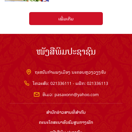
ເພີ່ມເຕີມ
ໜັງສືພິມປະຊາຊົນ
ຖະໜົນກຳແພງເມືອງ ນະຄອນຫຼວງວຽງຈັນ
ໂທລະສັບ: 021336111 - ແຟັກ: 021336113
ອີເມວ:
pasaxonn@yahoo.com
ສຳ​ນັກ​ຂ່າວ​ສານ​ທີ່​ສຳ​ຄັນ​
ຄະນະໂຄສະນາອົບຮົມ​ສູນ​ກາງ​ພັກ
ໜັງສືພິມ ປະ​ຊາ​ຊົນ