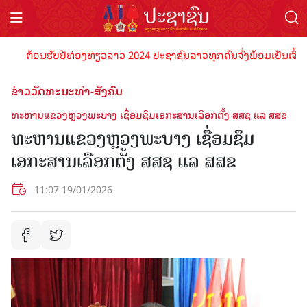
ຕ້ອນຮັບປີທ່ອງທ່ຽວລາວ 2024 ປະຊາຊົນລາວທຸກຄົນຈົ່ງພ້ອມເປັນເຈົ້າພາບທີ
ຂ່າວວັດທະນະທຳ-ສັງຄົມ
ທະຫານແຂວງຫຼວງພະບາງ ເຊື່ອມຊຶມເອກະສານເລືອກຕັ້ງ ສສຊ ແລ ສສຂ
ທະຫານແຂວງຫຼວງພະບາງ ເຊື່ອມຊຶມ
ເອກະສານເລືອກຕັ້ງ ສສຊ ແລ ສສຂ
11:07 19/01/2026