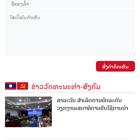
ສົ່ງຄໍາຄິດເຫັນ
ຂ່າວວັດທະນະທຳ-ສັງຄົມ
ສາລະວັນ ສໍາເລັດການຍົກລະດັບ
ວຽກງານເສນາທິການຮັບໃຊ້ການນໍາ