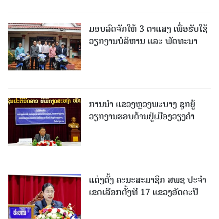
ມອບລົດຈັກໃຫ້ 3 ຕາແສງ ເພື່ອຮັບໃຊ້
ວຽກງານບໍລິຫານ ແລະ ພັດທະນາ
ການນຳ ແຂວງຫຼວງພະບາງ ຊຸກຍູ້
ວຽກງານຮອບດ້ານຢູ່ເມືອງວຽງຄໍາ
ແຕ່ງຕັ້ງ ຄະນະສະມາຊິກ ສພຊ ປະຈຳ
ເຂດເລືອກຕັ້ງທີ 17 ແຂວງອັດຕະປື