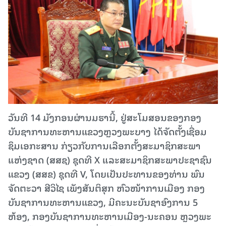
ວັນທີ 14 ມັງກອນຜ່ານມຮານີ້, ຢູ່ສະໂມສອນຂອງກອງ
ບັນຊາການທະຫານແຂວງຫຼວງພະບາງ ໄດ້ຈັດຕັ້ງເຊື່ອມ
ຊຶມເອກະສານ ກ່ຽວກັບການເລືອກຕັ້ງສະມາຊິກສະພາ
ແຫ່ງຊາດ (ສສຊ) ຊຸດທີ X ແລະສະມາຊິກສະພາປະຊາຊົນ
ແຂວງ (ສສຂ) ຊຸດທີ V, ໂດຍເປັນປະທານຂອງທ່ານ ພົນ
ຈັດຕະວາ ສີວິໄຊ ເພັງສັນຕິສຸກ ຫົວໜ້າການເມືອງ ກອງ
ບັນຊາການທະຫານແຂວງ, ມີຄະນະບັນຊາອົງການ 5
ຫ້ອງ, ກອງບັນຊາການທະຫານເມືອງ-ນະຄອນ ຫຼວງພະ