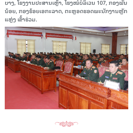
ບາງ, ໂຮງງານປະສານເຫຼົ່າ, ໂຮງໝໍບໍລິເວນ 107, ກອງພັນ
ນ້ອຍ, ກອງຮ້ອຍເອກະລາດ, ຕະຫຼອດຮອດພະນັກງານຫຼັກ
ແຫຼ່ງ ເຂົ້າຮ່ວມ.