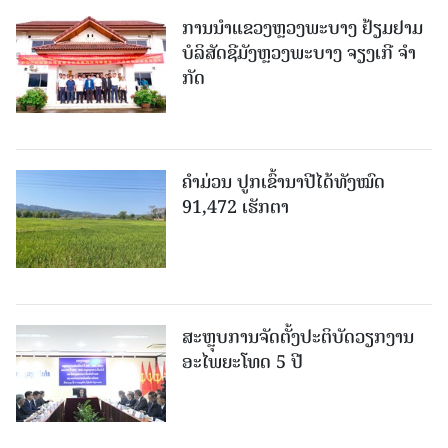
ການນຳແຂວງຫຼວງພະບາງ ຢ້ຽມ​ຢາມ
ບໍ​ລິ​ສັດຊີມັງຫຼວງພະບາງ ຈຽງເກີ ຈໍາ
ກັດ
ຄໍາມ່ວນ ປູກເຂົ້ານາປີໄດ້ທັງໝົດ
91,472 ເຮັກຕາ
ສະຫຼຸບການຈັດຕັ້ງປະຕິບັດວຽກງານ
ອະໄພຍະໂທດ 5 ປີ