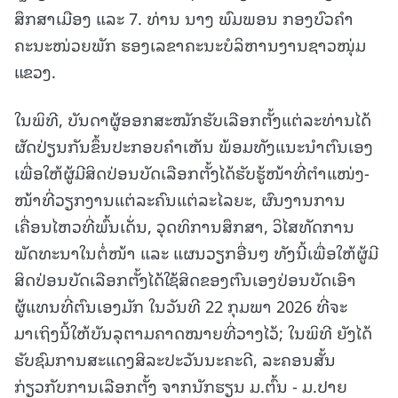
ສຶກສາເມືອງ ແລະ 7. ທ່ານ ນາງ ພົມພອນ ກອງບົວຄໍາ
ຄະນະໜ່ວຍພັກ ຮອງເລຂາຄະນະບໍລິຫານງານຊາວໜຸ່ມ
ແຂວງ.
ໃນພິທີ, ບັນດາຜູ້ອອກສະໝັກຮັບເລືອກຕັ້ງແຕ່ລະທ່ານໄດ້
ຜັດປ່ຽນກັນຂຶ້ນປະກອບຄຳເຫັນ ພ້ອມທັງແນະນໍາຕົນເອງ
ເພື່ອໃຫ້ຜູ້ມີສິດປ່ອນບັດເລືອກຕັ້ງໄດ້ຮັບຮູ້ໜ້າທີ່ຕໍາແໜ່ງ-
ໜ້າທີ່ວຽກງານແຕ່ລະຄົນແຕ່ລະໄລຍະ, ຜົນງານການ
ເຄື່ອນໄຫວທີ່ພົ້ນເດັ່ນ, ວຸດທິການສຶກສາ, ວິໄສທັດການ
ພັດທະນາໃນຕໍ່ໜ້າ ແລະ ແຜນວຽກອື່ນໆ ທັງນີ້ເພື່ອໃຫ້ຜູ້ມີ
ສິດປ່ອນບັດເລືອກຕັ້ງໄດ້ໃຊ້ສິດຂອງຕົນເອງປ່ອນບັດເອົາ
ຜູ້ແທນທີ່ຕົນເອງມັກ ໃນວັນທີ 22 ກຸມພາ 2026 ທີ່ຈະ
ມາເຖິງນີ້ໃຫ້ບັນລຸຕາມຄາດໝາຍທີ່ວາງໄວ້; ໃນພິທີ ຍັງໄດ້
ຮັບຊົມການສະແດງສິລະປະວັນນະຄະດີ, ລະຄອນສັ້ນ
ກ່ຽວກັບການເລືອກຕັ້ງ ຈາກນັກຮຽນ ມ.ຕົ້ນ - ມ.ປາຍ