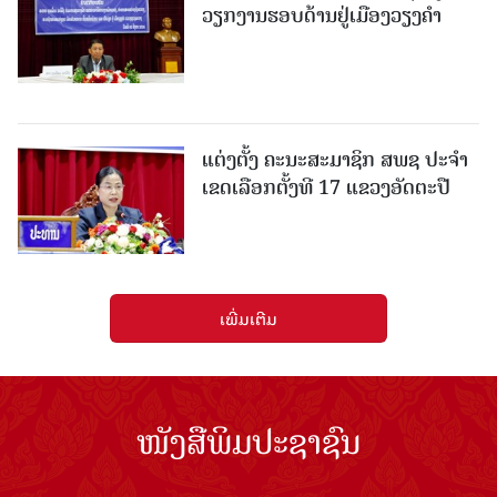
ວຽກງານຮອບດ້ານຢູ່ເມືອງວຽງຄໍາ
ແຕ່ງຕັ້ງ ຄະນະສະມາຊິກ ສພຊ ປະຈຳ
ເຂດເລືອກຕັ້ງທີ 17 ແຂວງອັດຕະປື
ເພີ່ມເຕີມ
ໜັງສືພິມປະຊາຊົນ