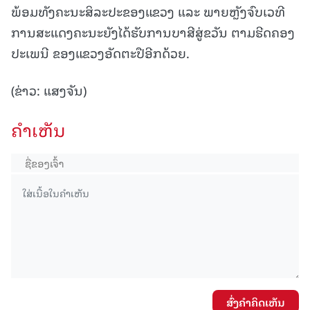
ພ້ອມທັງຄະນະສິລະປະຂອງແຂວງ ແລະ ພາຍຫຼັງຈົບເວທີ
ການສະແດງຄະນະຍັງໄດ້ຮັບການບາສີສູ່ຂວັນ ຕາມຮີດຄອງ
ປະເພນີ ຂອງແຂວງອັດຕະປືອີກດ້ວຍ.
(ຂ່າວ: ແສງຈັນ)
ຄໍາເຫັນ
ສົ່ງຄໍາຄິດເຫັນ