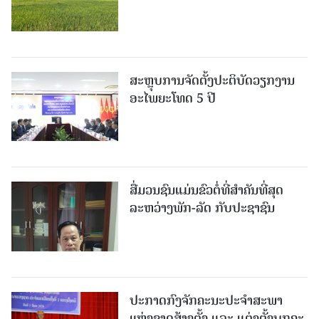
ສະຫຼຸບການຈັດຕັ້ງປະຕິບັດວຽກງານ
ອະໄພຍະໂທດ 5 ປີ
ສື່ມວນຊົນແມ່ນຂົວຕໍ່ທີ່ສໍາຄັນທີ່ສຸດ
ລະຫວ່າງພັກ-ລັດ ກັບປະຊາຊົນ
ປະກາດກົງຈັກຄະນະປະຈໍາສະພາ
ແຫ່ງຊາດສ້າງຕັ້ງ ແລະ ແຕ່ງຕັ້ງບຸກຄະ