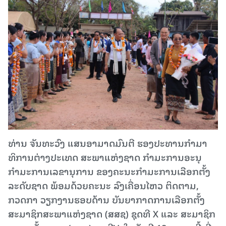
ທ່ານ ຈັນທະວົງ ແສນອາມາດມົນຕີ ຮອງປະທານກໍາມາ
ທິການຕ່າງປະເທດ ສະພາແຫ່ງຊາດ ກໍາມະການອະນຸ
ກໍາມະການເລຂານຸການ ຂອງຄະນະກໍາມະການເລືອກຕັ້ງ
ລະດັບຊາດ ພ້ອມດ້ວຍຄະນະ ລົງເຄື່ອນໄຫວ ຕິດຕາມ,
ກວດກາ ວຽກງານຮອບດ້ານ ບັນຍາກາດການເລືອກຕັ້ງ
ສະມາຊິກສະພາແຫ່ງຊາດ (ສສຊ) ຊຸດທີ X ແລະ ສະມາຊິກ