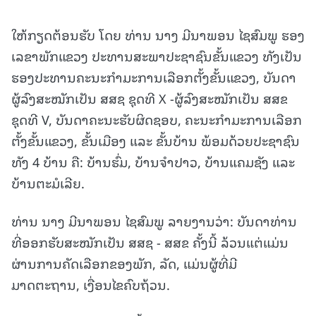
ໃຫ້ກຽດຕ້ອນຮັບ ໂດຍ ທ່ານ ນາງ ມີນາພອນ ໄຊສົມພູ ຮອງ
ເລຂາພັກແຂວງ ປະທານສະພາປະຊາຊົນຂັ້ນແຂວງ ທັງເປັນ
ຮອງປະທານຄະນະກຳມະການເລືອກຕັ້ງຂັ້ນແຂວງ, ບັນດາ
ຜູ້ລົງສະໝັກເປັນ ສສຊ ຊຸດທີ X -ຜູ້ລົງສະໝັກເປັນ ສສຂ
ຊຸດທີ V, ບັນດາຄະນະຮັບຜິດຊອບ, ຄະນະກໍາມະການເລືອກ
ຕັ້ງຂັ້ນແຂວງ, ຂັ້ນເມືອງ ແລະ ຂັ້ນບ້ານ ພ້ອມດ້ວຍປະຊາຊົນ
ທັງ 4 ບ້ານ ຄື: ບ້ານຮົ່ມ, ບ້ານຈໍາປາວ, ບ້ານແຄມຊັງ ແລະ
ບ້ານຕະມໍເລີຍ.
ທ່ານ ນາງ ມີນາພອນ ໄຊສົມພູ ລາຍງານວ່າ: ບັນດາທ່ານ
ທີ່ອອກຮັບສະໝັກເປັນ ສສຊ - ສສຂ ຄັ້ງນີ້ ລ້ວນແຕ່ແມ່ນ
ຜ່ານການຄັດເລືອກຂອງພັກ, ລັດ, ແມ່ນຜູ້ທີ່ມີ
ມາດຕະຖານ, ເງື່ອນໄຂຄົບຖ້ວນ.