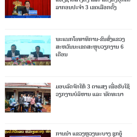
ລາກອນປະຈໍາ 3 ເຂດເລືອກຕັ້ງ
ພະແນກໂຍທາທິການ-ຂົນສົ່ງແຂວງ
ສະຫວັນນະເຂດສະຫຼຸບວຽກງານ 6
ເດືອນ
ມອບລົດຈັກໃຫ້ 3 ຕາແສງ ເພື່ອຮັບໃຊ້
ວຽກງານບໍລິຫານ ແລະ ພັດທະນາ
ການນຳ ແຂວງຫຼວງພະບາງ ຊຸກຍູ້