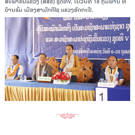
ສະພາຂັ້ນແຂວງ (ສສຂ) ຊຸດທີV, ໃນວັນທີ 18 ກຸມພານີ້ ທີ່
ບ້ານຮົ່ມ ເມືອງສາມັກຄີໄຊ ແຂວງອັດຕະປື.