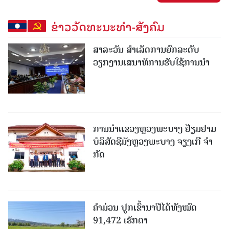
ຂ່າວວັດທະນະທຳ-ສັງຄົມ
ສາລະວັນ ສໍາເລັດການຍົກລະດັບ
ວຽກງານເສນາທິການຮັບໃຊ້ການນໍາ
ການນຳແຂວງຫຼວງພະບາງ ຢ້ຽມ​ຢາມ
ບໍ​ລິ​ສັດຊີມັງຫຼວງພະບາງ ຈຽງເກີ ຈໍາ
ກັດ
ຄໍາມ່ວນ ປູກເຂົ້ານາປີໄດ້ທັງໝົດ
91,472 ເຮັກຕາ