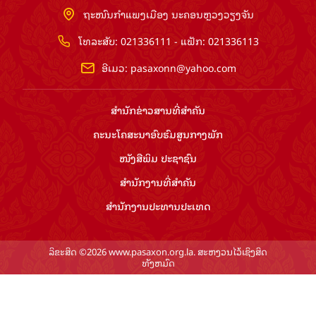
ຖະໜົນກຳແພງເມືອງ ນະຄອນຫຼວງວຽງຈັນ
ໂທລະສັບ: 021336111 - ແຟັກ: 021336113
ອີເມວ:
pasaxonn@yahoo.com
ສຳ​ນັກ​ຂ່າວ​ສານ​ທີ່​ສຳ​ຄັນ​
ຄະນະໂຄສະນາອົບຮົມ​ສູນ​ກາງ​ພັກ
ໜັງສືພິມ ປະ​ຊາ​ຊົນ
ສຳ​ນັກ​ງານ​ທີ່​ສຳ​ຄັນ
ສຳ​ນັກ​ງານ​ປະ​ທານ​ປະ​ເທດ
ລິຂະສິດ ©2026 www.pasaxon.org.la. ສະຫງວນໄວ້ເຊິງສິດ
ທັງຫມົດ