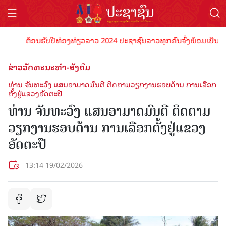
ຕ້ອນຮັບປີທ່ອງທ່ຽວລາວ 2024 ປະຊາຊົນລາວທຸກຄົນຈົ່ງພ້ອມເປັນເຈົ້າພາບທ
ຂ່າວວັດທະນະທຳ-ສັງຄົມ
ທ່ານ ຈັນທະວົງ ແສນອາມາດມົນຕີ ຕິດຕາມວຽກງານຮອບດ້ານ ການເລືອກ
ຕັ້ງຢູ່ແຂວງອັດຕະປື
ທ່ານ ຈັນທະວົງ ແສນອາມາດມົນຕີ ຕິດຕາມ
ວຽກງານຮອບດ້ານ ການເລືອກຕັ້ງຢູ່ແຂວງ
ອັດຕະປື
13:14 19/02/2026