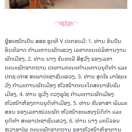
ຜູ້ສະໝັກເປັນ ສສຂ ຊຸດທີ V ປະກອບມີ: 1. ທ່ານ ອິນປັນ
ອິນທິລາດ ກຳມະການພັກແຂວງ ເລຂາຄະນະບໍລິຫານງານ
ພັກເມືອງ, 2. ທ່ານ ນາງ ຈັນທະລີ ສີສຸວົງ ຮອງເລຂາ
ຄະນະພັກຮາກຖານ ປະທານຄະນະກຳມະການຍຸຕິທໍາ ແລະ
ປກຊ-ປກສ ສະພາປະຊາຊົນແຂວງ, 3. ທ່ານ ສຸດໃຈ ມາໄຊຍະ
ວົງ ກຳມະການພັກເມືອງ ຫົວໜ້າຄະນະໂຄສະນາອົບຮົມ
ເມືອງ, 4. ທ່ານ ພູວົງ ດວງພູໄຊ ກຳມະການພັກເມືອງ
ຫົວໜ້າຫ້ອງການຍຸຕິທໍາເມືອງ, 5. ທ່ານ ຂັນອາສາ ພິມມະ
ສອນ ຮອງເລຂາໜ່ວຍພັກ ຫົວໜ້າຂະແໜງນິຕິກຳ ແລະ
ຍຸຕິທຳ ສະພາປະຊາຊົນແຂວງ, 6. ທ່ານ ນາງ ມະນີລອນ
ຫຼວງອາໄພ ຄະນະພັກຮາກຖານ ຮອງຫົວໜ້າຫ້ອງການ