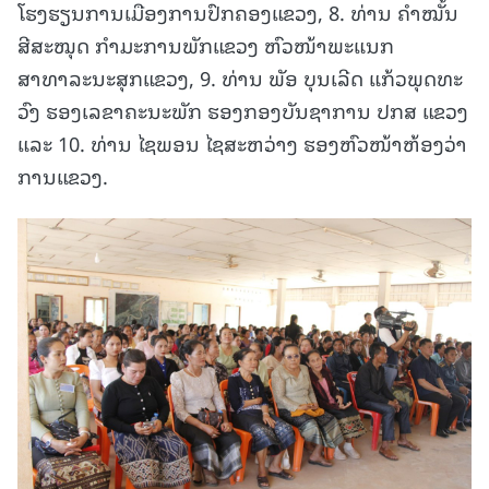
ໂຮງຮຽນການເມືອງການປົກຄອງແຂວງ, 8. ທ່ານ ຄໍາໝັ້ນ
ສີສະໝຸດ ກຳມະການພັກແຂວງ ຫົວໜ້າພະແນກ
ສາທາລະນະສຸກແຂວງ, 9. ທ່ານ ພັອ ບຸນເລີດ ແກ້ວພຸດທະ
ວົງ ຮອງເລຂາຄະນະພັກ ຮອງກອງບັນຊາການ ປກສ ແຂວງ
ແລະ 10. ທ່ານ ໄຊພອນ ໄຊສະຫວ່າງ ຮອງຫົວໜ້າຫ້ອງວ່າ
ການແຂວງ.