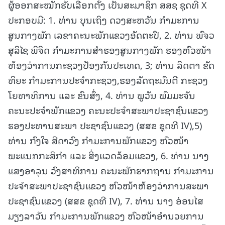
ຜູ້ອອກສະໝັກຮັບເລືອກຕັ້ງ ເປັນສະມາຊິກ ສສຊ ຊຸດທີ X
ປະກອບມີ: 1. ທ່ານ ບຸນເຖິງ ດວງສະຫວັນ ກຳມະການ
ສູນກາງພັກ ເລຂາຄະນະພັກແຂວງອັດຕະປື, 2. ທ່ານ ພົຈວ
ສຸລິໄຊ ພິຈິດ ກຳມະການສໍາຮອງສູນກາງພັກ ຮອງຫົວໜ້າ
ຫ້ອງວ່າການກະຊວງປ້ອງກັນປະເທດ, 3; ທ່ານ ລິດຕາ ຂັດ
ທິຍະ ກຳມະການປະຈໍາກະຊວງ,ຮອງລັດຖະມົນຕີ ກະຊວງ
ໂຍທາທິການ ແລະ ຂົນສົ່ງ, 4. ທ່ານ ພູວັນ ພົມມະຈັນ
ຄະນະປະຈຳພັກແຂວງ ຄະນະປະຈຳສະພາປະຊາຊົນແຂວງ
ຮອງປະທານສະພາ ປະຊາຊົນແຂວງ (ສສຂ ຊຸດທີ IV),5)
ທ່ານ ກົງໃຈ ສີດາວົງ ກຳມະການພັກແຂວງ ຫົວໜ້າ
ພະແນກກະສິກຳ ແລະ ສິ່ງແວດລ້ອມແຂວງ, 6. ທ່ານ ນາງ
ແສງອາລຸນ ວົງສາທິການ ຄະນະພັກຮາກຖານ ກຳມະການ
ປະຈຳສະພາປະຊາຊົນແຂວງ ຫົວໜ້າຫ້ອງວ່າການສະພາ
ປະຊາຊົນແຂວງ (ສສຂ ຊຸດທີ IV), 7. ທ່ານ ນາງ ອ່ອນໄສ
ມຽງລາວັນ ກຳມະການພັກແຂວງ ຫົວໜ້າອໍານວຍການ