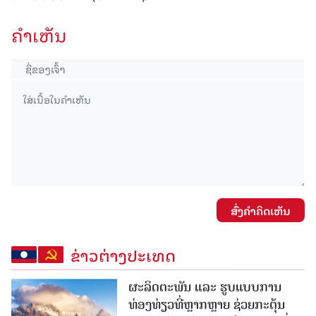
ຄໍາເຫັນ
ສົ່ງຄໍາຄິດເຫັນ
ຂ່າວຕ່າງປະເທດ
ຜະລິດຕະພັນ ແລະ ຮູບແບບການ
ທ່ອງທ່ຽວທີ່ຫຼາກຫຼາຍ ຊ່ວຍກະຕຸ້ນ