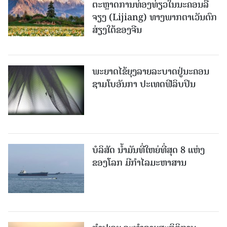
ຕະຫຼາດການທ່ອງທ່ຽວໃນນະຄອນລີ່
ຈຽງ (Lijiang) ທາງພາກຕາເວັນຕົກ
ສ່ຽງໃຕ້ຂອງຈີນ
ພະຍາດໄຂ້ຍຸງລາຍລະບາດຢູ່ນະຄອນ
ຊາມໂບ​ອັນກາ ປະເທດຟີລິບປິນ
ບໍລິສັດ ນ້ຳມັນທີ່ໃຫຍ່ທີ່ສຸດ 8 ແຫ່ງ
ຂອງໂລກ ມີກຳໄລມະຫາສານ