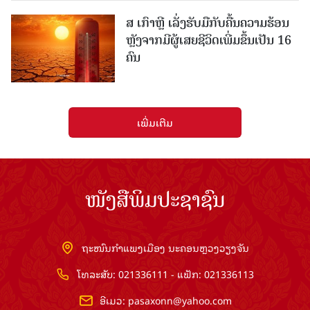
ສ ເກົາຫຼີ ເລັ່ງຮັບມືກັບຄື້ນຄວາມຮ້ອນ
ຫຼັງຈາກມີຜູ້ເສຍຊີວິດເພີ່ມຂຶ້ນເປັນ 16
ຄົນ
ເພີ່ມເຕີມ
ໜັງສືພິມປະຊາຊົນ
ຖະໜົນກຳແພງເມືອງ ນະຄອນຫຼວງວຽງຈັນ
ໂທລະສັບ: 021336111 - ແຟັກ: 021336113
ອີເມວ:
pasaxonn@yahoo.com