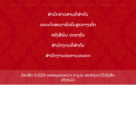
ສຳ​ນັກ​ຂ່າວ​ສານ​ທີ່​ສຳ​ຄັນ​
ຄະນະໂຄສະນາອົບຮົມ​ສູນ​ກາງ​ພັກ
ໜັງສືພິມ ປະ​ຊາ​ຊົນ
ສຳ​ນັກ​ງານ​ທີ່​ສຳ​ຄັນ
ສຳ​ນັກ​ງານ​ປະ​ທານ​ປະ​ເທດ
ລິຂະສິດ ©2026 www.pasaxon.org.la. ສະຫງວນໄວ້ເຊິງສິດ
ທັງຫມົດ