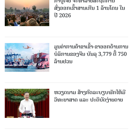
ກຳປູເຈຍ ຈະທຳລາຍສະຖິຕິການ
ສົ່ງອອກເຂົ້າສານເກີນ 1 ລ້ານໂຕນ ໃນ
ປີ 2026
ມູນຄ່າການຄ້າຂາເຂົ້າ-ຂາອອກດ້ານການ
ບໍລິການຂອງຈີນ ບັນລຸ 3,779 ຕື້ 750
ລ້ານຢວນ
ຫວຽດນາມ ສ້າງກົດລະບຽບພັກໃຫ້ມີ
ວິທະຍາສາດ ແລະ ປະຕິບັດງ່າຍດາຍ