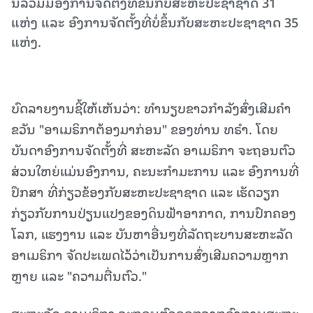
ນີ້ລວມມີອົງການຈັດຕັ້ງທີ່ຂຶ້ນກັບສະຫະປະຊາຊາດ 31
ແຫ່ງ ແລະ ອົງການຈັດຕັ້ງທີ່ບໍ່ຂຶ້ນກັບສະຫະປະຊາຊາດ 35
ແຫ່ງ.
ບົດລາຍງານຊີ້ໃຫ້ເຫັນວ່າ: ທຳນຽບຂາວກຳລັງສົ່ງເສີມຄຳ
ຂວັນ "ອາເມຣິກາຕ້ອງມາກ່ອນ" ຂອງທ່ານ ທຣຳ. ໂດຍ
ບັນດາອົງການຈັດຕັ້ງທີ່ ສະຫະລັດ ອາເມຣິກາ ຈະຖອນຕົວ
ສ່ວນໃຫຍ່ແມ່ນອົງການ, ຄະນະກຳມະການ ແລະ ອົງການທີ່
ປຶກສາ ທີ່ກ່ຽວຂ້ອງກັບສະຫະປະຊາຊາດ ແລະ ເຮັດວຽກ
ກ່ຽວກັບການປ່ຽນແປງຂອງດິນຟ້າອາກາດ, ການປົກຄອງ
ໂລກ, ແຮງງານ ແລະ ບັນຫາອື່ນໆທີ່ລັດຖະບານສະຫະລັດ
ອາເມຣິກາ ຈັດປະເພດໄວ້ວ່າເປັນການສົ່ງເສີມຄວາມຫຼາກ
ຫຼາຍ ແລະ "ຄວາມຕື່ນຕົວ."
ສະຫະລັດ ອາເມຣິກາ ຈະຖອນຕົວອອກຈາກອົງການສະຫະ