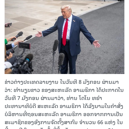
ຂ່າວຕ່າງປະເທດລາຍງານ ໃນວັນທີ 8 ມັງກອນ ຜ່ານມາ
ວ່າ: ທຳນຽບຂາວ ຂອງສະຫະລັດ ອາເມຣິກາ ໄດ້ປະກາດໃນ
ວັນທີ 7 ມັງກອນ ຜ່ານມາວ່າ, ທ່ານ ໂດໂນ ທຣໍາ
ປະທານາທິບໍດີ ສະຫະລັດ ອາເມຣິກາ ໄດ້ລົງນາມໃນຄຳສັ່ງ
ບໍລິຫານທີ່ຖອນສະຫະລັດ ອາເມຣິກາ ອອກຈາກການເປັນ
ສະມາຊິກຂອງອົງການຈັດຕັ້ງສາກົນ ຈຳນວນ 66 ແຫ່ງ ໃນ