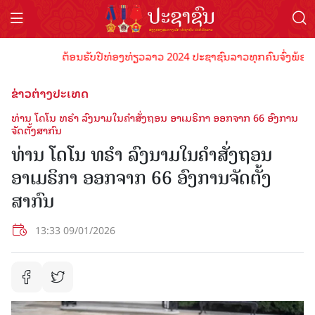
ຕ້ອນຮັບປີທ່ອງທ່ຽວລາວ 2024 ປະຊາຊົນລາວທຸກຄົນຈົ່ງພ້ອມເປັນເຈ
ຂ່າວຕ່າງປະເທດ
ທ່ານ ໂດໂນ ທຣຳ ລົງນາມໃນຄຳສັ່ງຖອນ ອາເມຣິກາ ອອກຈາກ 66 ອົງການ
ຈັດຕັ້ງສາກົນ
ທ່ານ ໂດໂນ ທຣຳ ລົງນາມໃນຄຳສັ່ງຖອນ
ອາເມຣິກາ ອອກຈາກ 66 ອົງການຈັດຕັ້ງ
ສາກົນ
13:33 09/01/2026