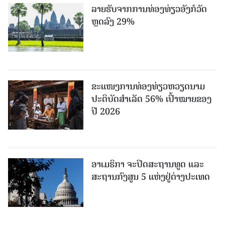
ລາຍຮັບຈາກການທ່ອງທ່ຽວອັງກໍວັດ
ຫຼດລົງ 29%
ຂະ​ແໜງ​ການ​ທ່ອງ​ທ່ຽວຫວຽດນາມ ​
ປະ​ຕິ​ບັດ​ສຳ​ເລັດ 56% ເປົ້າ​ໝາຍຂອງ
ປີ 2026
ອາເມຣິກາ ຈະປິດສະຖານທູດ ແ​ລະ
ສະຖານກົງສູນ 5 ແຫ່ງ​ຢູ່​ຕ່າງ​ປະ​ເທດ