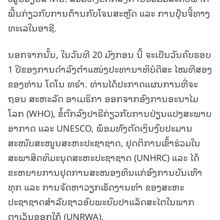
ພື້ນກ່ຽວກັບການຕ້ານກັບໂຈນສະຫຼັດ ແລະ ການປຸ້ນຈີ້ທາງ
ທະເລໃນອາຊີ.
ນອກຈາກນັ້ນ, ໃນວັນທີ 20 ມັງກອນ ນີ້ ຈະເປັນວັນຄົບຮອບ
1 ປີຂອງການດໍາລົງຕໍາແໜ່ງປະທານາທິບໍດີສະ ໄໝທີສອງ
ຂອງທ່ານ ໂດໂນ ທຣໍາ. ທ່ານໄດ້ປະກາດແຜນການທີ່ຈະ
ຖອນ ສະຫະລັດ ອາເມຣິກາ ອອກຈາກອົງການອະນາໄມ
ໂລກ (WHO), ຂໍ້ຕົກລົງປາຣີກ່ຽວກັບການປ່ຽນແປງສະພາບ
ອາກາດ ແລະ UNESCO, ພ້ອມທັງຕັດເງິນງົບປະມານ
ສະໜັບສະໜູນສະຫະປະຊາຊາດ, ຢຸດຕິການເຂົ້າຮ່ວມໃນ
ສະພາສິດທິມະນຸດສະຫະປະຊາຊາດ (UNHRC) ແລະ ໄດ້
ຂະຫຍາຍການຢຸດການສະໜອງທຶນແກ່ອົງການບັນເທົາ
ທຸກ ແລະ ການຈັດຫາວຽກເຮັດງານທຳ ຂອງສະຫະ
ປະຊາຊາດສຳລັບຊາວອົບພະຍົບປາແລັດສະໄຕໃນພາກ
ຕາເວັນອອກໃກ້ (UNRWA).