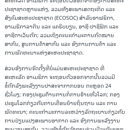
ປະຊາຊາດຫຼາຍແຫ່ງ, ລວມທັງສະພາເສດຖະກິດ ແລະ
ສັງຄົມສະຫະປະຊາຊາດ (ECOSOC) ສຳລັບອາຟຣິກາ,
ອາເມຣິກາລາຕິນ ແລະ ແຄຣິບບຽນ, ອາຊີ-ປາຊີຟິກ ແລະ
ອາຊີຕາເວັນຕົກ; ລວມເຖິງຄະນະກຳມະການກົດໝາຍ
ສາກົນ, ສູນການຄ້າສາກົນ ແລະ ອົງການການຄ້າ ແລະ
ການພັດທະນາແຫ່ງສະຫະປະຊາຊາດ.
ສ່ວນອົງການຈັດຕັ້ງທີ່ບໍ່ແມ່ນສະຫະປະຊາຊາດ ທີ່
ສະຫະລັດ ອາເມຣິກາ ຈະຖອນຕົວອອກຈາກນັ້ນລວມມີ
ຂໍ້ຕົກລົງພະລັງງານປາສະຈາກາກບອນ ຕະຫຼອດ 24
ຊົ່ວໂມງ; ກອງປະຊຸມຕ້ານການກໍ່ການຮ້າຍທົ່ວໂລກ; ກອງ
ປະຊຸມໂລກກ່ຽວກັບການເຄື່ອນຍ້າຍຖິ່ນຖານ ແລະ ການ
ພັດທະນາ; ຄະນະກຳມະການລະຫວ່າງລັດຖະບານກ່ຽວກັບ
ການປ່ຽນແປງສະພາບອາກາດ ແລະ ອົງການພະລັງງານ
ໝູນວຽນສາກົນ. ລວມທັງຂໍ້ຕົກລົງການຮ່ວມມືລະດັບພາກ