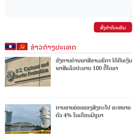
ສົ່ງຄໍາຄິດເຫັນ
ຂ່າວຕ່າງປະເທດ
ອົງການດ່ານພາສີອາເມຣິກາ ໄດ້ຄືນເງິນ
ພາສີແລ້ວປະມານ 100 ຕື້ໂດລາ
ການຂາຍຍ່ອຍຂອງສິງກະໂປ ຂະຫຍາຍ
ຕົວ 4% ໃນເດືອນມິຖຸນາ