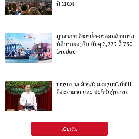
ປີ 2026
ມູນຄ່າການຄ້າຂາເຂົ້າ-ຂາອອກດ້ານການ
ບໍລິການຂອງຈີນ ບັນລຸ 3,779 ຕື້ 750
ລ້ານຢວນ
ຫວຽດນາມ ສ້າງກົດລະບຽບພັກໃຫ້ມີ
ວິທະຍາສາດ ແລະ ປະຕິບັດງ່າຍດາຍ
ເພີ່ມເຕີມ