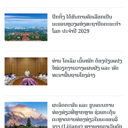
ປັກກິ່ງ ໄດ້ຮັບການຄັດເລືອກເປັນ
ນະຄອນຫຼວງແຫ່ງສະຖາປັດຕະຍະກຳ
ໂລກ ປະຈຳປີ 2029
ທ່ານ ໂຕ​ເລິມ ເນັ້ນໜັກ ຕ້ອງ​ປ່ຽນ​ແປງ​
ໃໝ່​ວຽກ​ງານ​ວາງ​ແຜນ​ຜັງ ແລະ ​ພັດ​
ທະ​ນາ​ພື້ນ​ຖານ​ໂຄງ​ລ່າງ
ຜະລິດຕະພັນ ແລະ ຮູບແບບການ
ທ່ອງທ່ຽວທີ່ຫຼາກຫຼາຍ ຊ່ວຍກະຕຸ້ນ
ຕະຫຼາດການທ່ອງທ່ຽວໃນນະຄອນລີ່
ຈຽງ (Lijiang) ທາງພາກຕາເວັນຕົກ