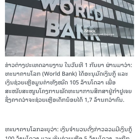
ຂ່າວຕ່າງປະເທດລາຍງານ ໃນວັນທີ 1 ກັນຍາ ຜ່ານມາວ່າ:
ທະນາຄານ​ໂລກ​ (World Bank) ໄດ້​ອະນຸມັດ​ເງິນ​ກູ້ ແລະ
ເງິນຊ່ວຍເຫຼືອມູນຄ່າທັງໝົດ 105 ລ້ານ​ໂດ​ລາ ​ເພື່ອ​
ສະໜັບສະໜູນ​ໂຄງການ​ພັດທະນາ​ການ​ສຶກສາ​ຢູ່​ກຳປູ​ເຈຍ
ຊຶ່ງຄາດ​ວ່າ​ຈະ​ຊ່ວຍ​ເຫຼືອ​ເດັກນ້ອຍ​ໄດ້ 1,7 ລ້ານ​ກວ່າຄົນ.
ທະນາຄານໂລກລະບຸວ່າ: ເງິນຈຳນວນດັ່ງກ່າວລວມມີເງິນກູ້
100 ລ້ານໂດລາ ແລະ ເງິນຊ່ວຍເຫຼືອ 5 ລ້ານໂດລາ, ຈະຖືກ