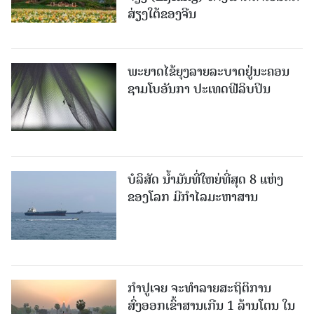
ສ່ຽງໃຕ້ຂອງຈີນ
ພະຍາດໄຂ້ຍຸງລາຍລະບາດຢູ່ນະຄອນ
ຊາມໂບ​ອັນກາ ປະເທດຟີລິບປິນ
ບໍລິສັດ ນ້ຳມັນທີ່ໃຫຍ່ທີ່ສຸດ 8 ແຫ່ງ
ຂອງໂລກ ມີກຳໄລມະຫາສານ
ກຳປູເຈຍ ຈະທຳລາຍສະຖິຕິການ
ສົ່ງອອກເຂົ້າສານເກີນ 1 ລ້ານໂຕນ ໃນ