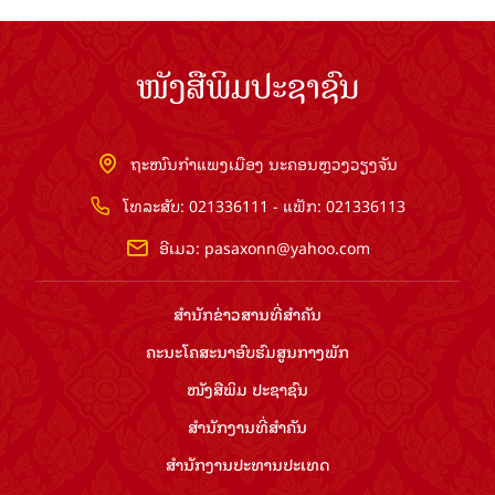
ໜັງສືພິມປະຊາຊົນ
ຖະໜົນກຳແພງເມືອງ ນະຄອນຫຼວງວຽງຈັນ
ໂທລະສັບ: 021336111 - ແຟັກ: 021336113
ອີເມວ:
pasaxonn@yahoo.com
ສຳ​ນັກ​ຂ່າວ​ສານ​ທີ່​ສຳ​ຄັນ​
ຄະນະໂຄສະນາອົບຮົມ​ສູນ​ກາງ​ພັກ
ໜັງສືພິມ ປະ​ຊາ​ຊົນ
ສຳ​ນັກ​ງານ​ທີ່​ສຳ​ຄັນ
ສຳ​ນັກ​ງານ​ປະ​ທານ​ປະ​ເທດ