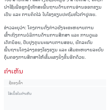
ນຳໃຊ້ເພື່ອຊຸກຍູ້ທັກສະພື້ນຖານດ້ານການອ່ານອອກຂຽນ
ເປັນ ແລະ ການຄິດໄລ່ ໃນໂຮງຮຽນປະຖົມທົ່ວກຳປູເຈຍ.
ຂ່າວລະບຸວ່າ: ໂຄງການດັ່ງກ່າວຍັງຈະຂະຫຍາຍການ
ເຂົ້າເຖິງການບໍລິການດ້ານການສຶກສາ ແລະ ການດູແລ
ເດັກນ້ອຍ, ປັບປຸງຄຸນນະພາບການສອນ, ຍົກລະດັບ
ພື້ນຖານໂຄງລ່າງຂອງໂຮງຮຽນ ແລະ ເສີມຂະຫຍາຍລະບົບ
ຄຸ້ມຄອງການສຶກສາໃຫ້ເຂັ້ມແຂງຍິ່ງຂຶ້ນອີກດ້ວຍ.
ຄໍາເຫັນ