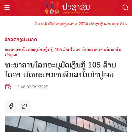
ຕ້ອນຮັບປີທ່ອງທ່ຽວລາວ 2024 ປະຊາຊົນລາວທຸກຄົນຈົ່ງພ້ອມເ
ຂ່າວຕ່າງປະເທດ
ທະນາຄານໂລກອະນຸມັດເງິນກູ້ 105 ລ້ານໂດລາ ພັດທະນາການສຶກສາໃນ
ກຳປູເຈຍ
ທະນາຄານໂລກອະນຸມັດເງິນກູ້ 105 ລ້ານ
ໂດລາ ພັດທະນາການສຶກສາໃນກຳປູເຈຍ
12:48 02/09/2025