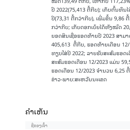
ໝົດ139,49 ຕື້ກີບ, ເທົ່າກັບ 117,23
ປີ 2022(75,413 ຕື້ກີບ); ເກັບຕົ້ນທ
ປີ(73,31 ຕື້ກວ່າກີບ), ເພີ່ມຂຶ້ນ 9,86
ກວ່າກີບ; ເກັບດອກເບ້ຍໄດ້ທັງໝົດ 20,
ຍອດສິນເຊື່ອຮອດທ້າຍປີ 2023 ສາມາດປ
405,613 ຕື້ກີບ, ຮອດທ້າຍເດືອນ 12/
ທຽບໃສ່ປີ 2022; ລາຍຮັບສະສົມຮອດເດື
ສະສົມຮອດເດືອນ 12/2023 ແມ່ນ 59,51
ຮອດເດືອນ 12/2023 ຈໍານວນ 6,25 ຕື້
ຂ່າວ-ພາບ:ສະຫວັນນະເຂດ
ຄໍາເຫັນ