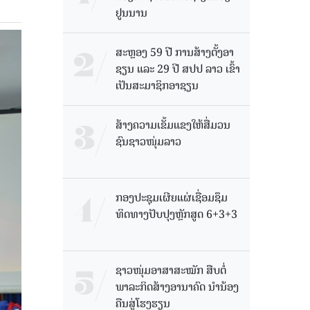
ຢູນນານ
ສະຫຼອງ 59 ປີ ການສ້າງຕັ້ງອາ
ຊຽນ ແລະ 29 ປີ ສປປ ລາວ ເຂົ້າ
ເປັນສະມາຊິກອາຊຽນ
ສ້າງຄວາມເຂັ້ມແຂງໃຫ້ສື່ມວນ
ຊົນຊາວໜຸ່ມລາວ
ກອງປະຊຸມເຜີຍແຜ່ເຊື່ອມຊຶມ
ທິດທາງປັບປຸງຫຼັກສູດ 6+3+3
ຊາວໜຸ່ມອາສາສະໝັກ ສືບຕໍ່
ພາລະກິດສ້າງອານາຄົດ ນໍານ້ອງ
ຄືນສູ່ໂຮງຮຽນ