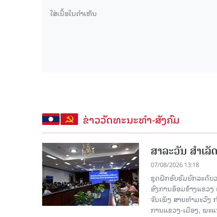
ຂ່າວວັດທະນະທຳ-ສັງຄົມ
ສາລະວັນ ສໍາເລ
07/08/2026 13:18
ຊຸດຝຶກອົບຮົມຍົກລະດ
ອົງການອ້ອມຂ້າງແຂວງ ແລະ
ຈັນເພັງ ສາຍທຳມະວົງ 
ການແຂວງ-ເມືອງ, ພະແນ