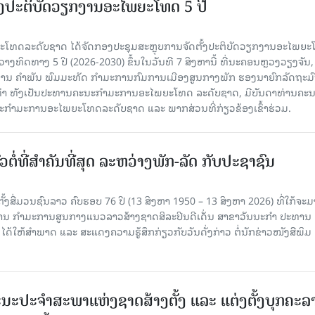
ັ້ງປະຕິບັດວຽກງານອະໄພຍະໂທດ 5 ປີ
ທດລະດັບຊາດ ໄດ້ຈັດກອງປະຊຸມສະຫຼຸບການຈັດຕັ້ງປະຕິບັດວຽກງານອະໄພຍ
ວາງທິດທາງ 5 ປີ (2026-2030) ຂຶ້ນໃນວັນທີ 7 ສິງຫານີ້ ທີ່ນະຄອນຫຼວງວຽງຈັນ
ານ ຄໍາພັນ ພົມມະທັດ ກຳມະການກົມການເມືອງສູນກາງພັກ ຮອງນາຍົກລັດຖະມົ
ິທຳ ທັງເປັນປະທານຄະນະກຳມະການອະໄພຍະໂທດ ລະດັບຊາດ, ມີບັນດາທ່ານຄະ
ກຳມະການອະໄພຍະໂທດລະດັບຊາດ ແລະ ພາກສ່ວນທີ່ກ່ຽວຂ້ອງເຂົ້າຮ່ວມ.
ວຕໍ່ທີ່ສໍາຄັນທີ່ສຸດ ລະຫວ່າງພັກ-ລັດ ກັບປະຊາຊົນ
ັ້ງສື່ມວນຊົນລາວ ຄົບຮອບ 76 ປີ (13 ສິງຫາ 1950 – 13 ສິງຫາ 2026) ທີ່ໃກ້ຈະມ
ສານ ກໍາມະການສູນກາງແນວລາວສ້າງຊາດສິລະປິນດີເດັ່ນ ສາຂາວັນນະກໍາ ປະທານ
ດ້ໃຫ້ສໍາພາດ ແລະ ສະແດງຄວາມຮູ້ສຶກກ່ຽວກັບວັນດັ່ງກ່າວ ຕໍ່ນັກຂ່າວໜັງສືພິມ
ນະປະຈໍາສະພາແຫ່ງຊາດສ້າງຕັ້ງ ແລະ ແຕ່ງຕັ້ງບຸກຄະລ