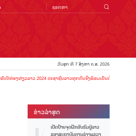
n
ວັນສຸກ ທີ 7 ສິງຫາ ຄ.ສ. 2026
ງທ່ຽວລາວ 2024 ປະຊາຊົນລາວທຸກຄົນຈົ່ງພ້ອມເປັນເຈົ້າພາບທີ່ດີ ຕ້ອນຮັບນັກ
ຂ່າວ​ລ່າ​ສຸດ
ເປີດປ້າຍຈຸດຝຶກອົບຮົມຢູ່ລາວ
ຂອງສະຖາບັນການຊ່າງແຂວງ