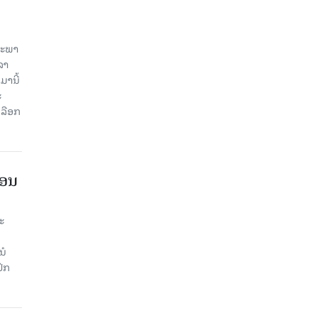
ສະພາ
ລາ
ມານີ້
ະ
ລືອກ
ືອນ
ະ
ນໍ
ົກ