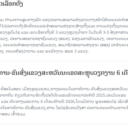
ເລືອກຕັ້ງ
ງຄາມ ກຳມະການສູນກາງພັກ ຮອງປະທານສະພາແຫ່ງຊາດຕາງໜ້າໃຫ້ຄະນະປະຈໍາ
້ໄປປະກາດກົງຈັກທີ່ຄະນະປະຈໍາສະພາແຫ່ງຊາດສ້າງຕັ້ງແລະ ການແຕ່ງຕັ້ງບຸກຄະ
 ແຂວງອຸດົມໄຊ ແລະ ເຂດເລືອກຕັ້ງທີ 3 ແຂວງຫຼວງນ້ຳທາ ໃນວັນທີ 3-5 ສິງຫາຜ່ານ
ຂາພັກແຂວງ, ປະທານສະພາປະຊາຊົນແຂວງ (ສພຂ); ຮອງເລຂາພັກແຂວງ, ປະທານຄະນ
, ຄະນະປະຈໍາສະພາປະຊາຊົນແຂວງ, ສະມາຊິກສະພາແຫ່ງຊາດ (ສສຊ) ປະຈໍາເຂດເ
້າງ, ຄະນະຫ້ອງວ່າການ ແລະ ພະນັກງານ ສພຂ 3 ແຂວງ.
ານ-ຂົນສົ່ງແຂວງສະຫວັນນະເຂດສະຫຼຸບວຽກງານ 6 ເດ
6 ທີ່ສະໂມສອນ ເມືອງອຸທຸມພອນ,ທາງພະແນໂຍທາທິການ-ຂົນສົ່ງແຂວງສະຫວັນນ
ີລາຄາຄືນ ກ່ຽວກັບການຈັດຕັ້ງປະຕິບັດແຜນພັດທະນາປະຈໍາປີ 2025,ປະເມີນແຜນ
ປີ ແລະ ທິດທາງແຜນການ 6 ເດືອນທ້າຍປີ 2026,ໂດຍມີທ່ານ ພູພະສອນໄຊ ເພັດສີ
ໂຍທາທິການ-ຂົນສົ່ງແຂວງ,ທ່ານ ໂພໄຊອິນທະວົງສາ ປະທານຄະນະກໍາມະການປ
ສອນ ເຂົ້າຮ່ວມ.