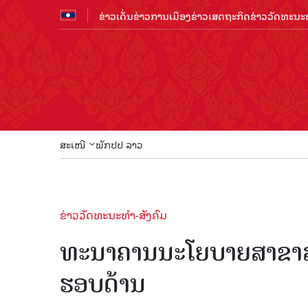
ຂ່າວເດັ່ນ
ຂ່າວການເມືອງ
ຂ່າວເສດຖະກິດ
ຂ່າວວັດທະນະທ
ສະເໜີ
ພັກປປ ລາວ
ຂ່າວວັດທະນະທຳ-ສັງຄົມ
ທະນາຄານນະໂຍບາຍສາຂາສ
ຮອບດ້ານ