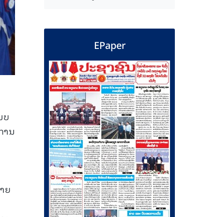
EPaper
ນບ
ິການ
້າຍ