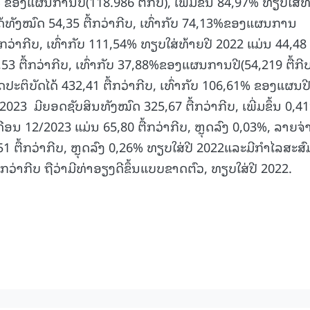
% ຂອງແຜນການປີ(118.986 ຕື້ກີບ), ເພີ່ມຂຶ້ນ 84,97% ທຽບໃສ່ທ
ຶນໄດ້ທັງໝົດ 54,35 ຕື້ກວ່າກີບ, ເທົ່າກັບ 74,13%ຂອງແຜນການ
15.040(07-08-20
 ຕື້ກວ່າກີບ, ເທົ່າກັບ 111,54% ທຽບໃສ່ທ້າຍປີ 2022 ແມ່ນ 44,48 ຕ
53 ຕື້ກວ່າກີບ, ເທົ່າກັບ 37,88%ຂອງແຜນການປີ(54,219 ຕື້ກີບ
ະຕິບັດໄດ້ 432,41 ຕື້ກວ່າກີບ, ເທົ່າກັບ 106,61% ຂອງແຜນປ
2023 ມີຍອດຊັບສິນທັງໝົດ 325,67 ຕື້ກວ່າກີບ, ເພີ່ມຂຶ້ນ 0,4
ອນ 12/2023 ແມ່ນ 65,80 ຕື້ກວ່າກີບ, ຫຼຸດລົງ 0,03%, ລາຍຈ່
 ຕື້ກວ່າກີບ, ຫຼຸດລົງ 0,26% ທຽບໃສ່ປີ 2022ແລະມີກໍາໄລສະສົ
ກວ່າກີບ ຖືວ່າມີທ່າອຽງດີຂຶ້ນແບບຂາດຕົວ, ທຽບໃສ່ປີ 2022.