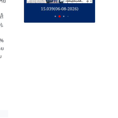
້າຍ
26)
15.039(06-08-2026)
1
ື້
),
ີ
1%
າຍ
ມ