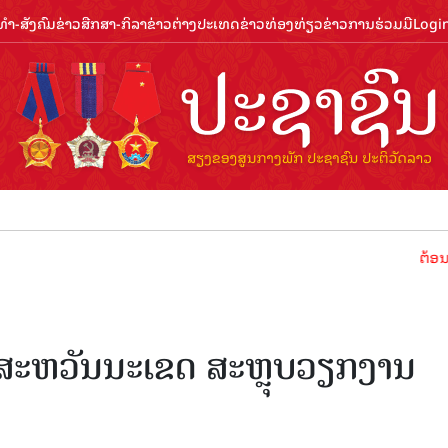
ຳ-ສັງຄົມ
ຂ່າວສືກສາ-ກິລາ
ຂ່າວຕ່າງປະເທດ
ຂ່າວທ່ອງທ່ຽວ
ຂ່າວການຮ່ວມມື
Logi
ຕ້ອນຮັບປີທ່ອ
ະຫວັນນະເຂດ ສະຫຼຸບວຽກງານ