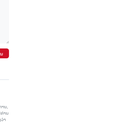
ັນ
ການ,
ີທ່ານ
ວ່າ