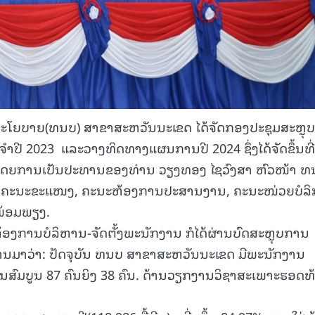
ນນະໂຍບາຍ(ທນບ) ສາຂາສະຫວັນນະເຂດ ໄດ້ຈັດກອງປະຊຸມສະຫຼຸບ
ປີ 2023 ແລະວາງທິດທາງແຜນການປີ 2024 ຊຶ່ງໄດ້ຈັດຂຶ້ນທີ່
 ໂດຍການເປັນປະທານຂອງທ່ານ ວຽງທອງ ໄຊວົງສາ ຫົວໜ້າ ທ
, ຄະນະຂະແໜງ, ຄະນະຫ້ອງການປະສານງານ, ຄະນະໜ່ວຍບໍລ
ພ້ອມພຽງ.
້ອງການບໍລິຫານ-ຈັດຕັ້ງພະນັກງານ ກໍໄດ້ຜ່ານບົດສະຫຼຸບການ
ຜ່ານມາວ່າ: ປັດຈຸບັນ ທນບ ສາຂາສະຫວັນນະເຂດ ມີພະນັກງານ
ານສົມບູນ 87 ຄົນຍິງ 38 ຄົນ. ດ້ານວຽກງານວິຊາສະເພາະຮອດທ