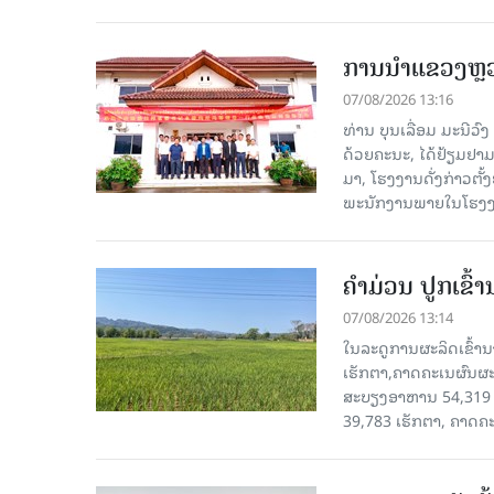
ການນຳແຂວງຫຼວງພ
07/08/2026 13:16
ທ່ານ ບຸນເລື່ອມ ມະນີວ
ດ້ວຍຄະນະ, ໄດ້ຢ້ຽມຢາມ-ເຮ
ມາ, ໂຮງ​ງານ​ດັ່ງ​ກ່າວ
ພະນັກງານພາຍໃນໂຮງງ
ຄໍາມ່ວນ ປູກເຂົ້
07/08/2026 13:14
ໃນລະດູການຜະລິດເຂົ້ານ
ເຮັກຕາ,ຄາດຄະເນຜົນຜະ
ສະບຽງອາຫານ 54,319 ເ
39,783 ເຮັກຕາ, ຄາດຄ