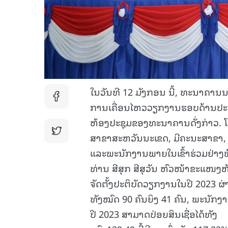
ໃນວັນທີ 12 ມັງກອນ ນີ້, ທະນາຄາ
ການເຄື່ອນໄຫວວຽກງານຮອບດ້ານປະຈໍາ
ຫ້ອງປະຊຸມຂອງທະນາຄານດັ່ງກ່າວ.
ສາຂາສະຫວັນນະເຂດ, ມີຄະນະສາຂາ
ແລະພະນັກງານພາຍໃນເຂົ້າຮ່ວມຢ່າງ
ທ່ານ ສີສຸກ ສີສຸວັນ ຫົວໜ້າຂະແໜງຫ
ຈັດຕັ້ງປະຕິບັດວຽກງານໃນປີ 2023 
ທັງໝົດ 90 ຄົນຍິງ 41 ຄົນ, ພະນັກງ
ປີ 2023 ສາມາດປ່ອຍສິນເຊື່ອໄດ້ທັງ