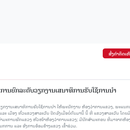
ສົ່ງຄໍາຄິດເຫ
ັດການຍົກລະດັບວຽກງານເສນາທິການຮັບໃຊ້ການນໍາ
ັບວຽກງານເສນາທິການຮັບໃຊ້ການນໍາ ໃຫ້ພະນັກງານ ຫ້ອງວ່າການແຂວງ, ພະແນກ
 ເມືອງ ທົ່ວແຂວງສາລະວັນ ປິດລົງເມື່ອ​ບໍ່​ດົນ​ມາ​ນີ້ ນີ້ ທີ່ ແຂວງສາລະວັນ ໂດຍ​ມ
ກຳມະການພັກແຂວງ ຫົວໜ້າຫ້ອງວ່າການແຂວງ; ມີນັກສຳມະກອນ ທີ່ມາຈາກຫ້ອງ
ກການ ແລະ ອົງການອ້ອມຂ້າງແຂວງ ເຂົ້າຮ່ວມ.