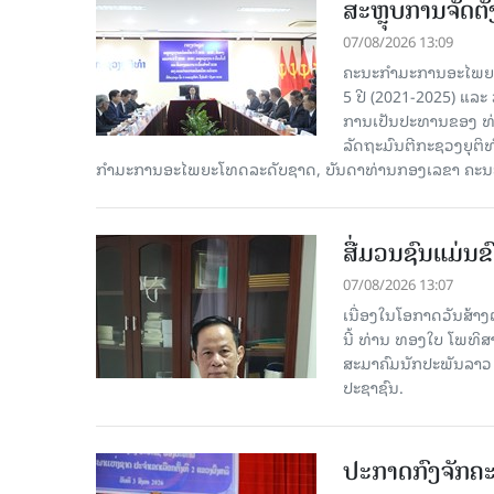
ສະຫຼຸບການຈັດຕ
07/08/2026 13:09
ຄະນະກຳມະການອະໄພຍະໂ
5 ປີ (2021-2025) ແລະ 
ການເປັນປະທານຂອງ ທ່
ລັດຖະມົນຕີກະຊວງຍຸຕ
ກໍາມະການອະໄພຍະໂທດລະດັບຊາດ, ບັນດາທ່ານກອງເລຂາ ຄະນະ
ສື່ມວນຊົນແມ່ນຂົ
07/08/2026 13:07
ເນື່ອງໃນໂອກາດວັນສ້າງຕ
ນີ້ ທ່ານ ທອງໃບ ໂພທິ
ສະມາຄົມນັກປະພັນລາວ ໄ
ປະຊາຊົນ.
ປະກາດກົງຈັກຄະ