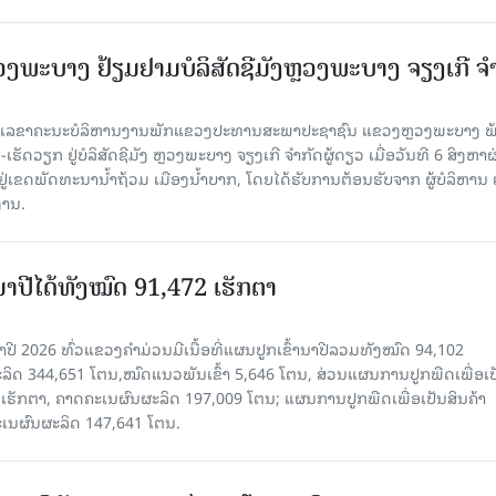
ະບາງ ຢ້ຽມ​ຢາມບໍ​ລິ​ສັດຊີມັງຫຼວງພະບາງ ຈຽງເກີ ຈໍ
ົງ ເລ​ຂາ​ຄະ​ນະ​ບໍ​ລິ​ຫານ​ງານ​ພັກແຂວງປະທານສະພາປະຊາຊົນ ແຂວງຫຼວງພະບາງ 
ັດວຽກ ຢູ່ບໍລິສັດຊີມັງ ຫຼວງພະບາງ ຈຽງເກີ ຈໍາກັດຜູ້ດຽວ ເມື່ອ​ວັນ​ທີ 6 ສິງ​ຫາ​ຜ
ຕັ້ງຢູ່ເຂດພັດທະນານ້ຳຖ້ວມ ເມືອງນໍ້າບາກ, ໂດຍໄດ້ຮັບການຕ້ອນຮັບຈາກ ຜູ້ບໍລິຫານ
ານ.
ານາປີໄດ້ທັງໝົດ 91,472 ເຮັກຕາ
າປີ 2026 ທົ່ວແຂວງຄໍາມ່ວນມີເນື້ອທີ່ແຜນປູກເຂົ້ານາປີລວມທັງໝົດ 94,102
ລິດ 344,651 ໂຕນ,ໝົດແນວພັນເຂົ້າ 5,646 ໂຕນ, ສ່ວນແຜນການປູກພືດເພື່ອເປ
ຮັກຕາ, ຄາດຄະເນຜົນຜະລິດ 197,009 ໂຕນ; ແຜນການປູກພືດເພື່ອເປັນສິນຄ້າ
ະເນຜົນຜະລິດ 147,641 ໂຕນ.