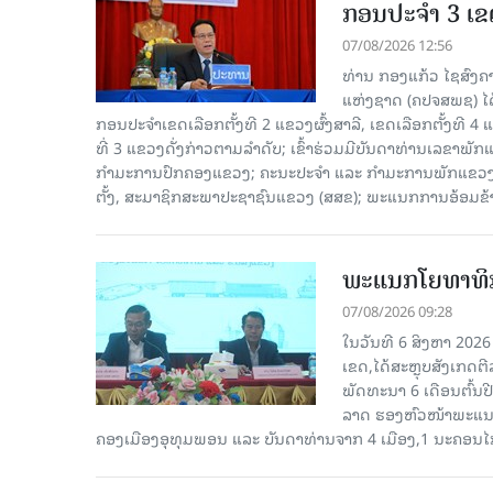
ກອນປະຈໍາ 3 ເຂດ
07/08/2026 12:56
ທ່ານ ກອງແກ້ວ ໄຊສົ
ແຫ່ງຊາດ (ຄປຈສພຊ) ໄດ
ກອນປະຈໍາເຂດເລືອກຕັ້ງທີ 2 ແຂວງຜົ້ງສາລີ, ເຂດເລືອກຕັ້ງທີ 4
ທີ່ 3 ແຂວງດັ່ງກ່າວຕາມລຳດັບ; ເຂົ້າຮ່ວມມີບັນດາທ່ານເລ
ກໍາມະການປົກຄອງແຂວງ; ຄະນະປະຈໍາ ແລະ ກໍາມະການພັກແຂວງ
ຕັ້ງ, ສະມາຊິກສະພາປະຊາຊົນແຂວງ (ສສຂ); ພະແນກການອ້ອມຂ
ພະແນກໂຍທາທິກ
07/08/2026 09:28
ໃນວັນທີ 6 ສິງຫາ 202
ເຂດ,ໄດ້ສະຫຼຸບສັງເກດຕ
ພັດທະນາ 6 ເດືອນຕົ້ນ
ລາດ ຮອງຫົວໜ້າພະແນກ
ຄອງເມືອງອຸທຸມພອນ ແລະ ບັນດາທ່ານຈາກ 4 ເມືອງ,1 ນະຄອນໄກ