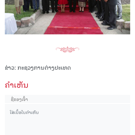
ຂ່າວ: ກະຊວງການຕ່າງປະເທດ
ຄໍາເຫັນ