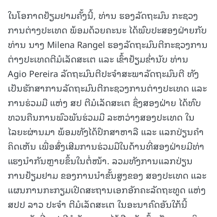
ໃນໂອກາດຢ້ຽມຢາມຄັ້ງນີ້, ທ່ານ ຮອງລັດຖະມົນ ກະຊວງ
ການຕ່າງປະເທດ ພ້ອມດ້ວຍຄະນະ ໄດ້ພົບປະສອງຝ່າຍກັບ
ທ່ານ ນາງ Milena Rangel ຮອງລັດຖະມົນຕີກະຊວງການ
ຕ່າງປະເທດຕີມໍເລັດສະເຕ ແລະ ເຂົ້າຢ້ຽມຂໍ່ານັບ ທ່ານ
Agio Pereira ລັດຖະມົນຕີປະຈຳສະພາລັດຖະມົນຕີ ທັງ
ເປັນຮັກສາການລັດຖະມົນຕີກະຊວງການຕ່າງປະເທດ ແລະ
ການຮ່ວມມື ແຫ່ງ ສປ ຕີມໍເລັດສະເຕ ຊຶ່ງສອງຝ່າຍ ໄດ້ທົບ
ທວນຄືນການພົວພັນຮ່ວມມື ລະຫວ່າງສອງປະເທດ ໃນ
ໄລຍະຜ່ານມາ ພ້ອມທັງໄດ້ປຶກສາຫາລື ແລະ ແລກປ່ຽນຄໍາ
ຄິດເຫັນ ເພື່ອສົ່ງເສີມການຮ່ວມມືໃນດ້ານທີ່ສອງຝ່າຍມີທ່າ
ແຮງນຳກັນຫຼາຍຂຶ້ນໃນຕໍ່ໜ້າ. ລວມທັງການແລກປ່ຽນ
ການຢ້ຽມຢາມ ຂອງການນຳຂັ້ນສູງຂອງ ສອງປະເທດ ແລະ
ແຜນການກະກຽມເປີດສະຖານເອກອັກຄະລັດຖະທູດ ແຫ່ງ
ສປປ ລາວ ປະຈຳ ຕີມໍເລັດສະເຕ ໃນອະນາຄົດອັນໃກ້ນີ້