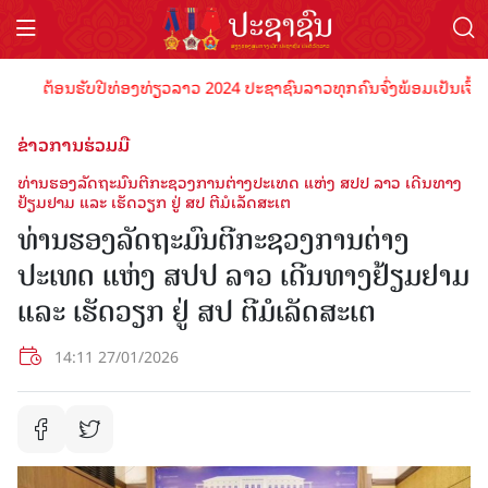
ຕ້ອນຮັບປີທ່ອງທ່ຽວລາວ 2024 ປະຊາຊົນລາວທຸກຄົນຈົ່ງພ້ອມເປັນເຈົ້າພາບທີ
ຂ່າວການຮ່ວມມື
ທ່ານຮອງລັດຖະມົນຕີກະຊວງການຕ່າງປະເທດ ແຫ່ງ ສປປ ລາວ ເດີນທາງ
ຢ້ຽມຢາມ ແລະ ເຮັດວຽກ ຢູ່ ສປ ຕີມໍເລັດສະເຕ
ທ່ານຮອງລັດຖະມົນຕີກະຊວງການຕ່າງ
ປະເທດ ແຫ່ງ ສປປ ລາວ ເດີນທາງຢ້ຽມຢາມ
ແລະ ເຮັດວຽກ ຢູ່ ສປ ຕີມໍເລັດສະເຕ
14:11 27/01/2026