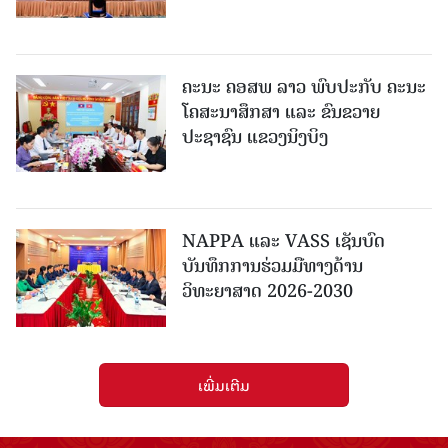
ຄະນະ ຄອສພ ລາວ ພົບປະກັບ ຄະນະ
ໂຄສະນາສຶກສາ ແລະ ຂົນຂວາຍ
ປະຊາຊົນ ແຂວງນິງບິງ
NAPPA ແລະ VASS ເຊັນບົດ
ບັນທຶກການຮ່ວມມືທາງດ້ານ
ວິທະຍາສາດ 2026-2030
ເພີ່ມເຕີມ