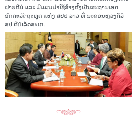
ຝ່າຍຕີມໍ ແລະ ມີເເຜນນຳໃຊ້ສ້າງຕັ້ງເປັນສະຖານເອກ
ອັກຄະລັດຖະທູດ ແຫ່ງ ສປປ ລາວ ທີ່ ນະຄອນຫຼວງດີລີ
ສປ ຕີມໍເລັດສະເຕ.