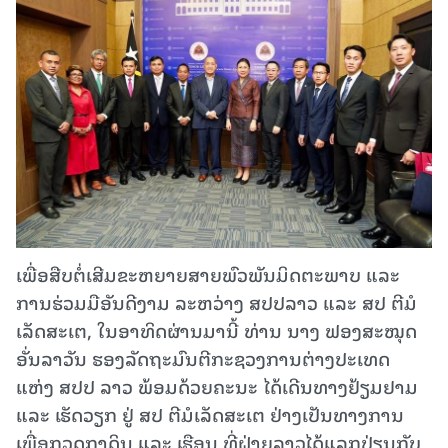
ເພື່ອສືບຕໍ່ເສີມຂະຫຍາຍສາຍພົວພັນມິດຕະພາບ ແລະ
ການຮ່ວມມືອັນດີງາມ ລະຫວ່າງ ສປປລາວ ແລະ ສປ ຕີມໍ
ເລັດສະເຕ, ໃນອາທິດຜ່ານມານີ້ ທ່ານ ນາງ ຟອງສະໝຸດ
ອັ່ນລາວັນ ຮອງລັດຖະມົນຕີກະຊວງການຕ່າງປະເທດ
ແຫ່ງ ສປປ ລາວ ພ້ອມດ້ວຍຄະນະ ໄດ້ເດີນທາງຢ້ຽມຢາມ
ແລະ ເຮັດວຽກ ຢູ່ ສປ ຕີມໍເລັດສະເຕ ຢ່າງເປັນທາງການ
ເພື່ອກວດກາດິນ ແລະ ເຮືອນ ທີ່ຝ່າຍລາວໄດ້ແລກປ່ຽນກັບ