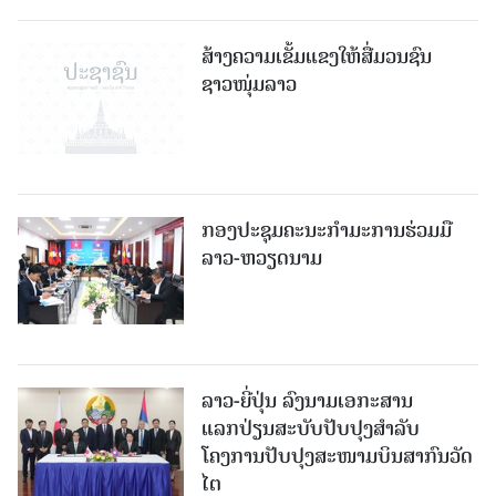
ສ້າງຄວາມເຂັ້ມແຂງໃຫ້ສື່ມວນຊົນ
ຊາວໜຸ່ມລາວ
ກອງປະຊຸມຄະນະກຳມະການຮ່ວມມື
ລາວ-ຫວຽດນາມ
ລາວ-ຍີ່ປຸ່ນ ລົງນາມເອກະສານ
ແລກປ່ຽນສະບັບປັບປຸງສໍາລັບ
ໂຄງການປັບປຸງສະໜາມບິນສາກົນວັດ
ໄຕ