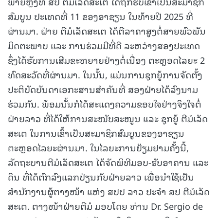
ພາຍຫຼັງທີ່ ສປ ຕີມໍເລັດສະເຕ ໄດ້ຖືກຮັບເຂົ້າເປັນສະມາຊິກ
ສົມບູນ ປະເທດທີ່ 11 ຂອງອາຊຽນ ໃນທ້າຍປີ 2025 ທີ່
ຜ່ານມາ. ຝ່າຍ ຕີມໍເລັດສະເຕ ໄດ້ຕີລາຄາສູງຕໍ່ສາຍພົວພັນ
ມິດຕະພາບ ແລະ ການຮ່ວມມືທີ່ດີ ລະຫວ່າງສອງປະເທດ
ຊຶ່ງໄດ້ຮັບການເສີມຂະຫຍາຍຢ່າງຕໍ່ເນື່ອງ ຕະຫຼອດໄລຍະ 2
ທົດສະວັດທີ່ຜ່ານມາ. ໃນນັ້ນ, ແມ່ນການຊຸກຍູ້ການຈັດຕັ້ງ
ປະຕິບັດບັນດາເອກະສານສຳຄັນທີ່ ສອງຝ່າຍໄດ້ລົງນາມ
ຮ່ວມກັນ. ພ້ອມນັ້ນກໍໄດ້ສະແດງຄວາມຂອບໃຈຢ່າງຈິງໃຈຕໍ່
ຝ່າຍລາວ ທີ່ໄດ້ໃຫ້ການສະໜັບສະໜູນ ແລະ ຊຸກຍູ້ ຕີມໍເລັດ
ສະເຕ ໃນການເຂົ້າເປັນສະມາຊິກສົມບູນຂອງອາຊຽນ
ຕະຫຼອດໄລຍະຜ່ານມາ. ໃນໄລຍະການຢ້ຽມຢາມຄັ້ງນີ້,
ລັດຖະບານຕີມໍເລັດສະເຕ ໄດ້ຈັດພິທີມອບ-ຮັບອາຄານ ແລະ
ດິນ ທີ່ໄດ້ຕົກລົງແລກປ່ຽນກັບຝ່າຍລາວ ເພື່ອນຳໃຊ້ເປັນ
ສຳນັກງານຜູ້ຕາງໜ້າ ແຫ່ງ ສປປ ລາວ ປະຈຳ ສປ ຕີມໍເລັດ
ສະເຕ. ຕາງໜ້າຝ່າຍຕີມໍ ມອບໂດຍ ທ່ານ Dr. Sergio de