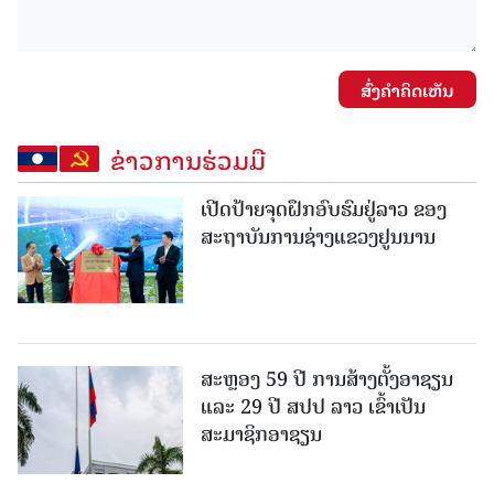
ສົ່ງຄໍາຄິດເຫັນ
ຂ່າວການຮ່ວມມື
ເປີດປ້າຍຈຸດຝຶກອົບຮົມຢູ່ລາວ ຂອງ
ສະຖາບັນການຊ່າງແຂວງຢູນນານ
ສະຫຼອງ 59 ປີ ການສ້າງຕັ້ງອາຊຽນ
ແລະ 29 ປີ ສປປ ລາວ ເຂົ້າເປັນ
ສະມາຊິກອາຊຽນ