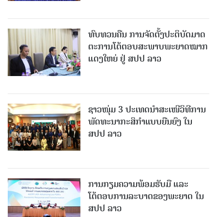
ທົບທວນຄືນ ການຈັດຕັ້ງປະຕິບັດມາດ
ຕະການໂຕ້ຕອບສະພາບພະຍາດໝາກ
ແດງໃຫຍ່ ຢູ່ ສປປ ລາວ
ຊາວໜຸ່ມ 3 ປະເທດນຳສະເໜີວິທີການ
ພັດທະນາກະສິກຳແບບຍືນຍົງ ໃນ
ສປປ ລາວ
ການກຽມຄວາມພ້ອມຮັບມື ແລະ
ໂຕ້ຕອບການລະບາດຂອງພະຍາດ ໃນ
ສປປ ລາວ