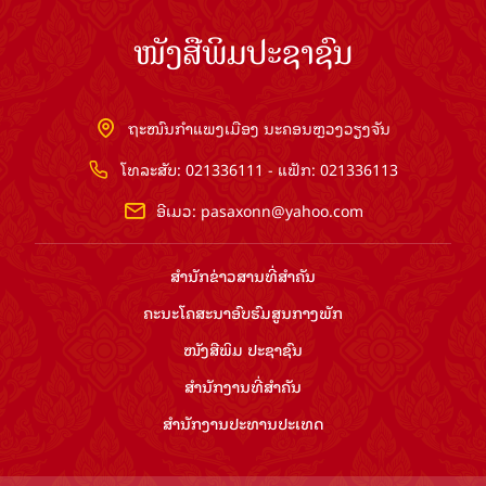
ໜັງສືພິມປະຊາຊົນ
ຖະໜົນກຳແພງເມືອງ ນະຄອນຫຼວງວຽງຈັນ
ໂທລະສັບ: 021336111 - ແຟັກ: 021336113
ອີເມວ:
pasaxonn@yahoo.com
ສຳ​ນັກ​ຂ່າວ​ສານ​ທີ່​ສຳ​ຄັນ​
ຄະນະໂຄສະນາອົບຮົມ​ສູນ​ກາງ​ພັກ
ໜັງສືພິມ ປະ​ຊາ​ຊົນ
ສຳ​ນັກ​ງານ​ທີ່​ສຳ​ຄັນ
ສຳ​ນັກ​ງານ​ປະ​ທານ​ປະ​ເທດ