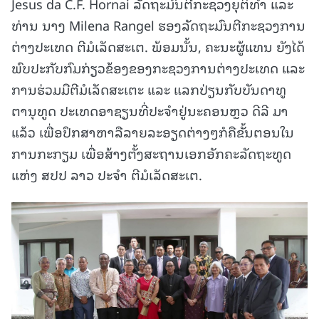
Jesus da C.F. Hornai ລັດຖະມົນຕີກະຊວງຍຸຕິທຳ ແລະ
ທ່ານ ນາງ Milena Rangel ຮອງລັດຖະມົນຕີກະຊວງການ
ຕ່າງປະເທດ ຕີມໍເລັດສະເຕ. ພ້ອມນັ້ນ, ຄະນະຜູ້ແທນ ຍັງໄດ້
ພົບປະກັບກົມກ່ຽວຂ້ອງຂອງກະຊວງການຕ່າງປະເທດ ແລະ
ການຮ່ວມມືຕີມໍເລັດສະເຕະ ແລະ ແລກປ່ຽນກັບບັນດາທູ
ຕານຸທູດ ປະເທດອາຊຽນທີ່ປະຈຳຢູ່ນະຄອນຫຼວ ດີລີ ມາ
ແລ້ວ ເພື່ອປຶກສາຫາລືລາຍລະອຽດຕ່າງໆກໍຄືຂັ້ນຕອນໃນ
ການກະກຽມ ເພື່ອສ້າງຕັ້ງສະຖານເອກອັກຄະລັດຖະທູດ
ແຫ່ງ ສປປ ລາວ ປະຈຳ ຕີມໍເລັດສະເຕ.