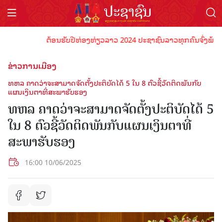
ຕ້ອນຮັບປີທ່ອງທ່ຽວລາວ 2024 ປະຊາຊົນລາວທຸກຄົນຈົ່ງພ້ອມເປັນເ
ຂ່າວການເມືອງ
ທຫລ ຄາດວ່າຈະສາມາດຈັດຕັ້ງປະຕິບັດໄດ້ 5 ໃນ 8 ຕົວຊີ້ວັດຕິດພັນກັບ
ແຜນເງິນຕາທີ່ສະພາຮັບຮອງ
ທຫລ ຄາດວ່າຈະສາມາດຈັດຕັ້ງປະຕິບັດໄດ້ 5
ໃນ 8 ຕົວຊີ້ວັດຕິດພັນກັບແຜນເງິນຕາທີ່
ສະພາຮັບຮອງ
16:00 10/06/2025