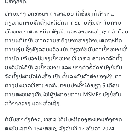
ແຫ່ງຊາດ.
ທ່ານນາງ ວັດທະນາ ດາລາລອຍ ໄດ້ຊີ້ແຈງຕໍ່ຄໍາຖາມ
ກ່ຽວກັບການຈັດຕັ້ງປະຕິບັດຄາດໝາຍເງິນຕາ ໃນການ
ພັດທະນາເສດຖະກິດ-ສັງຄົມ ແລະ ວາລະແຫ່ງຊາດວ່າດ້ວຍ
ການແກ້ໄຂບັນຫາຄວາມຫຍຸ້ງຍາກທາງດ້ານເສດຖະກິດ-
ການເງິນ ຊຶ່ງສັງລວມແລ້ວແມ່ນກ່ຽວກັບບັນດາເປົ້າໝາຍທີ່
ກຳນົດ ເຫັນວ່າມີບາງເປົ້າໝາຍທີ່ ທຫລ ສາມາດຈັດຕັ້ງ
ປະຕິບັດໄດ້ບັນລຸເປົ້າໝາຍ ແລະ ບາງຕົວຊີ້ວັດທີ່ຍັງບໍ່ທັນ
ຈັດຕັ້ງປະຕິບັດໄດ້ເທື່ອ ເປັນຕົ້ນລະດັບຄັງສຳຮອງເງິນຕາ
ຕ່າງປະເທດທີ່ສາມາດກຸ້ມການນໍາເຂົ້າໄດ້ພຽງ 5 ເດືອນ
ການສະໜອງທຶນໃຫ້ຜູ້ປະກອບການ MSMEs ຍັງບໍ່ທັນ
ກວ້າງຂວາງ ແລະ ທົ່ວເຖິງ.
ຕໍ່ບັນຫາດັ່ງກ່າວ, ທຫລ ໄດ້ມີມະຕິຂອງສະພາແຫ່ງຊາດ
ສະບັບເລກທີ 154/ສພຊ, ລົງວັນທີ 12 ທັນວາ 2024