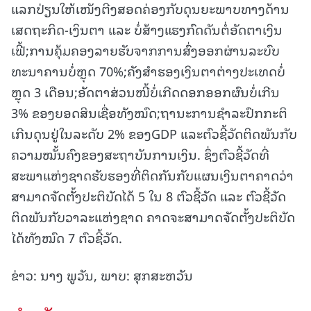
ແລກປ່ຽນໃຫ້ເໜັງຕີງສອດຄ່ອງກັບດຸນຍະພາບທາງດ້ານ
ເສດຖະກິດ-ເງິນຕາ ແລະ ບໍ່ສ້າງແຮງກົດດັນຕໍ່ອັດຕາເງິນ
ເຟີ້;ການຄຸ້ມຄອງລາຍຮັບຈາກການສົ່ງອອກຜ່ານລະບົບ
ທະນາຄານບໍ່ຫຼຸດ 70%;ຄັງສຳຮອງເງິນຕາຕ່າງປະເທດບໍ່
ຫຼຸດ 3 ເດືອນ;ອັດຕາສ່ວນໜີ້ບໍ່ເກີດດອກອອກຜົນບໍ່ເກີນ
3% ຂອງຍອດສິນເຊື່ອທັງໝົດ;ຖານະການຊຳລະປົກກະຕິ
ເກີນດຸນຢູ່ໃນລະດັບ 2% ຂອງGDP ແລະຕົວຊີ້ວັດຕິດພັນກັບ
ຄວາມໝັ້ນຄົງຂອງສະຖາບັນການເງິນ. ຊຶ່ງຕົວຊີ້ວັດທີ່
ສະພາແຫ່ງຊາດຮັບຮອງທີ່ຕິດກັນກັບແຜນເງິນຕາຄາດວ່າ
ສາມາດຈັດຕັ້ງປະຕິບັດໄດ້ 5 ໃນ 8 ຕົວຊີ້ວັດ ແລະ ຕົວຊີ້ວັດ
ຕິດພັນກັບວາລະແຫ່ງຊາດ ຄາດຈະສາມາດຈັດຕັ້ງປະຕິບັດ
ໄດ້ທັງໝົດ 7 ຕົວຊີ້ວັດ.
ຂ່າວ: ນາງ ພູວັນ, ພາບ: ສຸກສະຫວັນ