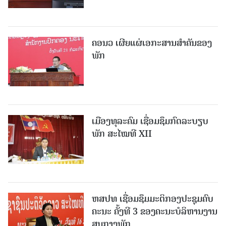
ຄອນວ ເຜີຍແຜ່ເອກະສານສໍາຄັນຂອງ
ພັກ
ເມືອງທຸລະຄົມ ເຊື່ອມຊຶມກົດລະບຽບ
ພັກ ສະໄໝທີ XII
ຫສປທ ເຊື່ອມຊຶມມະຕິກອງປະຊຸມຄົບ
ຄະນະ ຄັ້ງທີ 3 ຂອງຄະນະບໍລິຫານງານ
ສູນກາງພັກ