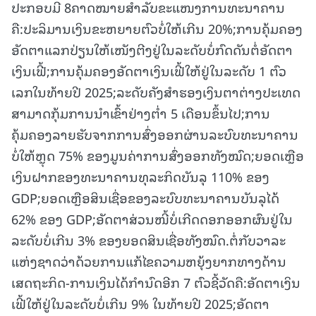
ປະກອບມີ 8ຄາດໝາຍສໍາລັບຂະແໜງການທະນາຄານ
ຄື:ປະລິມານເງິນຂະຫຍາຍຕົວບໍ່ໃຫ້ເກີນ 20%;ການຄຸ້ມຄອງ
ອັດຕາແລກປ່ຽນໃຫ້ເໜັງຕີງຢູ່ໃນລະດັບບໍ່ກົດດັນຕໍ່ອັດຕາ
ເງິນເຟີ້;ການຄຸ້ມຄອງອັດຕາເງິນເຟີ້ໃຫ້ຢູ່ໃນລະດັບ 1 ຕົວ
ເລກໃນທ້າຍປີ 2025;ລະດັບຄັງສຳຮອງເງິນຕາຕ່າງປະເທດ
ສາມາດກຸ້ມການນໍາເຂົ້າຢ່າງຕໍ່າ 5 ເດືອນຂຶ້ນໄປ;ການ
ຄຸ້ມຄອງລາຍຮັບຈາກການສົ່ງອອກຜ່ານລະບົບທະນາຄານ
ບໍ່ໃຫ້ຫຼຸດ 75% ຂອງມູນຄ່າການສົ່ງອອກທັງໝົດ;ຍອດເຫຼືອ
ເງິນຝາກຂອງທະນາຄານທຸລະກິດບັນລຸ 110% ຂອງ
GDP;ຍອດເຫຼືອສິນເຊື່ອຂອງລະບົບທະນາຄານບັນລຸໄດ້
62% ຂອງ GDP;ອັດຕາສ່ວນໜີ້ບໍ່ເກີດດອກອອກຜົນຢູ່ໃນ
ລະດັບບໍ່ເກີນ 3% ຂອງຍອດສິນເຊື່ອທັງໝົດ.ຕໍ່ກັບວາລະ
ແຫ່ງຊາດວ່າດ້ວຍການແກ້ໄຂຄວາມຫຍຸ້ງຍາກທາງດ້ານ
ເສດຖະກິດ-ການເງິນໄດ້ກຳນົດອີກ 7 ຕົວຊີ້ວັດຄື:ອັດຕາເງິນ
ເຟີ້ໃຫ້ຢູ່ໃນລະດັບບໍ່ເກີນ 9% ໃນທ້າຍປີ 2025;ອັດຕາ