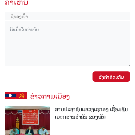
ຄໍາເຫັນ
ສົ່ງຄໍາຄິດເຫັນ
ຂ່າວການເມືອງ
ສານປະຊາຊົນແຂວງເຊກອງ ເຊື່ອມຊຶມ
ເອະກສານສໍາຄັນ ຂອງພັກ