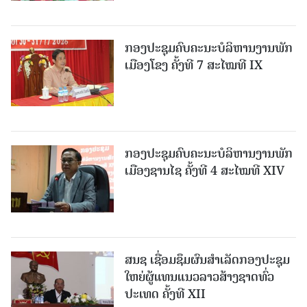
ກອງປະຊຸມຄົບຄະນະບໍລິຫານງານພັກ
ເມືອງໂຂງ ຄັ້ງທີ 7 ສະໄໝທີ IX
ກອງປະຊຸມຄົບຄະນະບໍລິຫານງານພັກ
ເມືອງຊານ​ໄຊ ຄັ້ງທີ 4 ສະໄໝທີ XIV
ສນຊ ເຊື່ອມຊຶມຜົນສໍາເລັດກອງປະຊຸມ
ໃຫຍ່ຜູ້ແທນແນວລາວສ້າງຊາດທົ່ວ
ປະເທດ ຄັ້ງທີ XII