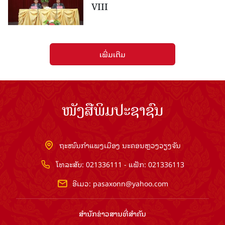
VIII
ເພີ່ມເຕີມ
ໜັງສືພິມປະຊາຊົນ
ຖະໜົນກຳແພງເມືອງ ນະຄອນຫຼວງວຽງຈັນ
ໂທລະສັບ: 021336111 - ແຟັກ: 021336113
ອີເມວ:
pasaxonn@yahoo.com
ສຳ​ນັກ​ຂ່າວ​ສານ​ທີ່​ສຳ​ຄັນ​