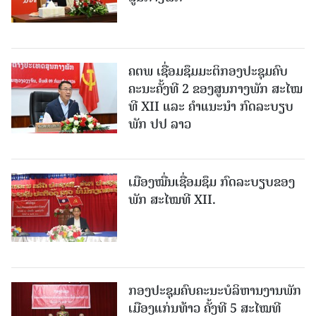
ຄຕພ ເຊື່ອມຊຶມມະຕິກອງປະຊຸມຄົບ
ຄະນະຄັ້ງທີ 2 ຂອງສູນກາງພັກ ສະໄໝ
ທີ XII ແລະ ຄໍາແນະນໍາ ກົດລະບຽບ
ພັກ ປປ ລາວ
ເມືອງ​ໝື່ນເຊື່ອມຊຶມ ກົດລະບຽບຂອງ
ພັກ ສະໄໝທີ XII.
ກອງປະຊຸມຄົບຄະນະບໍລິຫານງານພັກ
ເມືອງແກ່ນ​ທ້າວ ຄັ້ງທີ 5 ສະໄໝທີ