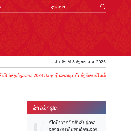
n
ວັນເສົາ ທີ 8 ສິງຫາ ຄ.ສ. 2026
ທ່ຽວລາວ 2024 ປະຊາຊົນລາວທຸກຄົນຈົ່ງພ້ອມເປັນເຈົ້າພາບທີ່ດີ ຕ້ອນຮັບນັກທ
ຂ່າວ​ລ່າ​ສຸດ
ນ
ເປີດປ້າຍຈຸດຝຶກອົບຮົມຢູ່ລາວ
ຂອງສະຖາບັນການຊ່າງແຂວງ