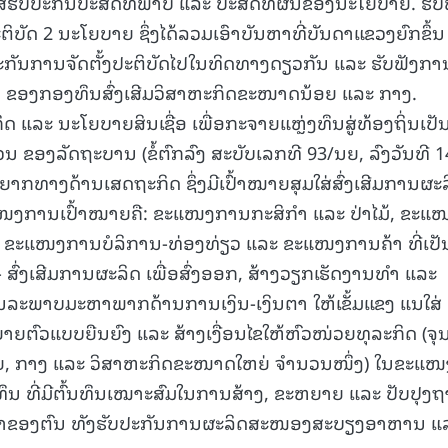
ໃສ່ຮັບປະກັນປະສິດທິພາບ ແລະ ປະສິດທິຜົນຂອງນະໂຍບາຍ. ຮັບ
ິບັດ 2 ນະໂຍບາຍ ຊຶ່ງໄດ້ລວມເອົາບັນຫາທີ່ບັນດາແຂວງຍົກຂຶ້ນ
15.040(07-08-20
ະກັນການຈັດຕັ້ງປະຕິບັດໄປໃນທິດທາງດຽວກັນ ແລະ ຮັບຟັງກາ
 ຂອງກອງທຶນສົ່ງເສີມວິສາຫະກິດຂະໜາດນ້ອຍ ແລະ ກາງ.
ດ ແລະ ນະໂຍບາຍສິນເຊື່ອ ເພື່ອກະຈາຍແຫຼ່ງທຶນສູ່ທ້ອງຖິ່ນເປັ
ວນ ຂອງລັດຖະບານ (ຂໍ້ຕົກລົງ ສະບັບເລກທີ 93/ນຍ, ລົງວັນທີ 1
ງຍາກທາງດ້ານເສດຖະກິດ ຊຶ່ງມີເປົ້າໝາຍສຸມໃສ່ສົ່ງເສີມການຜະ
ະແໜງການເປົ້າໝາຍຄື: ຂະແໜງການກະສິກໍາ ແລະ ປ່າໄມ້, ຂະແ
າ, ຂະແໜງການບໍລິການ-ທ່ອງທ່ຽວ ແລະ ຂະແໜງການຄ້າ ທີ່ເປັ
 ສົ່ງເສີມການຜະລິດ ເພື່ອສົ່ງອອກ, ສ້າງວຽກເຮັດງານທຳ ແລະ
ລະພາບມະຫາພາກດ້ານການເງິນ-ເງິນຕາ ໃຫ້ເຂັ້ມແຂງ ແນໃສ່
ຕົວແບບຍືນຍົງ ແລະ ສ້າງເງື່ອນໄຂໃຫ້ຫົວໜ່ວຍທຸລະກິດ (ຈຸ
ຍ, ກາງ ແລະ ວິສາຫະກິດຂະໜາດໃຫຍ່ ຈຳນວນໜຶ່ງ) ໃນຂະແໜ
ທຶນ ທີ່ມີຕົ້ນທຶນເໝາະສົມໃນການສ້າງ, ຂະຫຍາຍ ແລະ ປັບປຸງ
ນຄ້າຂອງຕົນ ທັງຮັບປະກັນການຜະລິດສະໜອງສະບຽງອາຫານ ແ