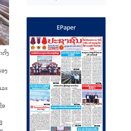
EPaper
ຕັ້ງ
ຮອງ
 ແລະ
ື່ອ
ລື