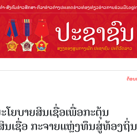
ຳ-ສັງຄົມ
ຂ່າວສືກສາ-ກິລາ
ຂ່າວຕ່າງປະເທດ
ຂ່າວທ່ອງທ່ຽວ
ຂ່າວການຮ່ວມມື
Logi
ຕ້ອນຮັບປີທ່ອງ
ະໂຍບາຍສິນເຊື່ອເພື່ອກະຕຸ້ນ
ເຊື່ອ ກະຈາຍແຫຼ່ງທຶນສູ່ທ້ອງຖິ່