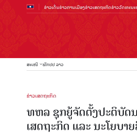
ຂ່າວເດັ່ນ
ຂ່າວການເມືອງ
ຂ່າວເສດຖະກິດ
ຂ່າວວັດທະນະທ
ສະເໜີ
ພັກປປ ລາວ
ຂ່າວເສດຖະກິດ
ທຫລ ຊຸກຍູ້ຈັດຕັ້ງປະຕິບັດນ
ເສດຖະກິດ ແລະ ນະໂຍບາຍສິນ