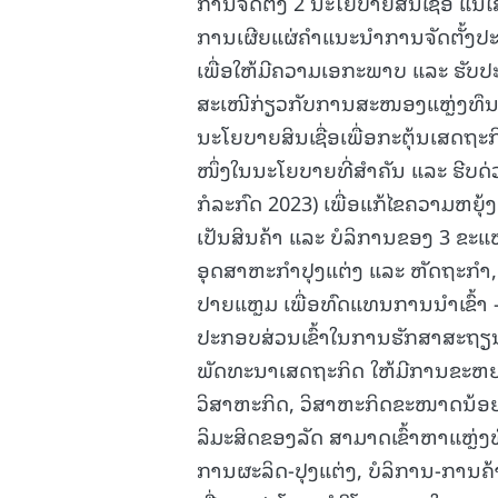
ການຈັດຕັ້ງ 2 ນະໂຍບາຍສິນເຊື່ອ ແນ
ການເຜີຍແຜ່ຄໍາແນະນໍາການຈັດຕັ້ງປະຕ
ເພື່ອໃຫ້ມີຄວາມເອກະພາບ ແລະ ຮັບປ
ສະເໜີກ່ຽວກັບການສະໜອງແຫຼ່ງທຶນ
ນະໂຍບາຍສິນເຊື່ອເພື່ອກະຕຸ້ນເສດຖະກິ
ໜຶ່ງໃນນະໂຍບາຍທີ່ສໍາຄັນ ແລະ ຮີບດ່
ກໍລະກົດ 2023) ເພື່ອແກ້ໄຂຄວາມຫຍຸ້
ເປັນສິນຄ້າ ແລະ ບໍລິການຂອງ 3 ຂ
ອຸດສາຫະກໍາປຸງແຕ່ງ ແລະ ຫັດຖະກໍ
ປາຍແຫຼມ ເພື່ອທົດແທນການນໍາເຂົ້າ -
ປະກອບສ່ວນເຂົ້າໃນການຮັກສາສະຖຽນ
ພັດທະນາເສດຖະກິດ ໃຫ້ມີການຂະຫຍາຍ
ວິສາຫະກິດ, ວິສາຫະກິດຂະໜາດນ້ອ
ລິມະສິດຂອງລັດ ສາມາດເຂົ້າຫາແຫຼ່ງ
ການຜະລິດ-ປຸງແຕ່ງ, ບໍລິການ-ກາ