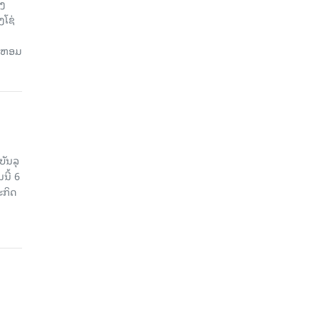
ອງ
ງໂຊ່
ຍ, ຫອມ
ບັນລຸ
ນີ້ 6
ະກິດ