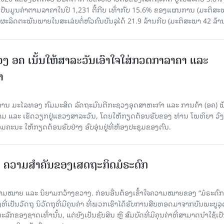
ເປັນມູນຄ່າຕາມລາຄາໃນປີ 1,231 ຕື້ກີບ ເທົ່າກັບ 15.6% ຂອງແຜນການ (ມະຕິສະ
ຜະລິດຕະພັນພາຍໃນສະເລ່ຍຕໍ່ຫົວຄົນບັນລຸໄດ້ 21.9 ລ້ານກີບ (ມະຕິສະພາ 42 ລ້ານ
ວງ ອຄ ເນັ້ນໃຫ້ສາລະວັນເອົາໃຈໃສ່ກວດກາລາຄາ ແລະ
າ
 ທ່ານ ມະໄລທອງ ກົມມະສິດ ລັດຖະມົນຕີກະຊວງອຸດສາຫະກຳ ແລະ ການຄ້າ (ອຄ) 
າມ ແລະ ເຮັດວຽກຢູ່ແຂວງສາລະວັນ, ໂດຍໃຫ້ກຽດຕ້ອນຮັບຂອງ ທ່ານ ໂພທິຍາ ວົ
ນະ ໃຫ້ກຽດຕ້ອນຮັບຢ່າງ ອົບອຸ່ນຢູ່ທີ່ຫ້ອງປະຊຸມຂອງຕົນ.
ຄວາມສໍາຄັນຂອງເສດຖະກິດມໍຣະດົກ
າມໝາຍ ແລະ ນິຍາມກວ້າງຂວາງ. ກ່ອນອື່ນຕ້ອງເຂົ້າໃຈຄວາມໝາຍຂອງ “ມໍຣະດົກ
ທີ່ເປັນວັດຖຸ ນິວັດຖຸທີ່ມີຄຸນຄ່າ ທີ່ພວກເຮົາໄດ້ຮັບການສືບທອດມາຈາກບັນພະບູລຸດ
ລັກຂອງຊາດເທົ່ານັ້ນ, ແຕ່ຍັງເປັນຊັບສິນ ຫຼື ສົມບັດທີ່ມີຄຸນຄ່າທີ່ສາມາດນໍາໃຊ້ເປ