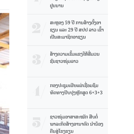
ຢູນນານ
ສະຫຼອງ 59 ປີ ການສ້າງຕັ້ງອາ
ຊຽນ ແລະ 29 ປີ ສປປ ລາວ ເຂົ້າ
ເປັນສະມາຊິກອາຊຽນ
ສ້າງຄວາມເຂັ້ມແຂງໃຫ້ສື່ມວນ
ຊົນຊາວໜຸ່ມລາວ
ກອງປະຊຸມເຜີຍແຜ່ເຊື່ອມຊຶມ
ທິດທາງປັບປຸງຫຼັກສູດ 6+3+3
ຊາວໜຸ່ມອາສາສະໝັກ ສືບຕໍ່
ພາລະກິດສ້າງອານາຄົດ ນໍານ້ອງ
ຄືນສູ່ໂຮງຮຽນ