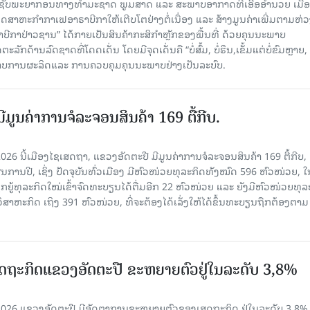
ຊັບພະຍາກອນທາງທຳມະຊາດ ພູມສາດ ແລະ ສະພາບອາກາດທີ່ເອື້ອອຳນວຍ ເມື
ດສາຫະກຳກາເຟອາຣາບີກາໃຫ້ເຕີບໂຕຢ່າງຕໍ່ເນື່ອງ ແລະ ສ້າງມູນຄ່າເພີ່ມຕາມຫ່ວ
ີກາປ່າວຊານ” ໄດ້ກາຍເປັນສິນຄ້າກະສິກຳຫຼັກຂອງພື້ນທີ່ ດ້ວຍຄຸນນະພາບ
ັກດ້ານລົດຊາດທີ່ໂດດເດັ່ນ ໂດຍມີຈຸດເດັ່ນຄື “ບໍ່ສົ້ມ, ບໍ່ຮຶນ,ເຂັ້ມແຕ່ບໍ່ຂົມຫຼາ
າບການຜະລິດແລະ ການຄວບຄຸມຄຸນນະພາບຢ່າງເປັນລະບົບ.
ີມູນຄ່າການຈໍລະຈອນສິນຄ້າ 169 ຕື້ກີບ.
2026 ນີ້ເມືອງໄຊເສດຖາ, ແຂວງອັດຕະປື ມີມູນຄ່າການຈໍລະຈອນສິນຄ້າ 169 ຕື້ກີບ, 
ານປີ, ເຊິ່ງ ປັດຈຸບັນທົ່ວເມືອງ ມີຫົວໜ່ວຍທຸລະກິດທັງໝົດ 596 ຫົວໜ່ວຍ, ໃນ
ກຍູ້ທຸລະກິດໃໝ່ເຂົ້າຈົດທະບຽນໄດ້ຕື່ມອີກ 22 ຫົວໜ່ວຍ ແລະ ຍັງມີຫົວໜ່ວຍທຸລ
ິສາຫະກິດ ເຖິງ 391 ຫົວໜ່ວຍ, ທີ່ຈະຕ້ອງໄດ້ເລັ່ງໃຫ້ໄດ້ຂຶ້ນທະບຽນຖືກຕ້ອງຕາມ
ເສດຖະກິດແຂວງອັດຕະປື ຂະຫຍາຍຕົວຢູ່ໃນລະດັບ 3,8%
ີ 2026 ແຂວງອັດຕະປື ມີອັດຕາການຂະຫຍາຍຕົວຂອງເສດຖະກິດ ຢູ່ໃນລະດັບ 3.8%