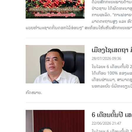
ດ້ວຍສັກກະຍະພາບດ້ານ
ປ່າວຊານ ໄດ້ພັດທະນາອຸ
ການຜະລິດ. “ກາເຟອາຣາບ
ມາດຕະຖານສູງ ແລະ ອັດຕະລ
ແບບທຳມະຊາດກິ່ນດອກໄມ້ອ່ອນໆ” ສະທ້ອນໃຫ້ເຫັນສັກກະຍະພ
ເມືອງໄຊເສດຖາ ມ
28/07/2026 09:36
ໃນໄລຍະ 6 ເດືອນຕົ້ນປີ 
ໄດ້ເກືອບ 100% ຂອງແຜນກ
ເດືອນຜ່ານມາ, ສາມາດຊຸ
ນອກລະບົບ ບໍ່ມີທະບຽນວ
ກົດໝາຍ.
6 ເດືອນຕົ້ນປີ 
22/06/2026 21:47
ໃນໄລຍະ 6 ເດືອນຕົ້ນປ