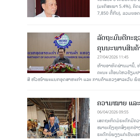
(ມະຕິສະພາ 5.4%), ຄິດ
7,850 ຕື້ກີບ), ລວມຍອດ
ລັດຖະມົນຕີກະຊ
ຄຸນນະພາບສິນຄ້
27/04/2026 11:45
ທ້າຍອາທິດຜ່ານມານີ້,
ຄະນະ ເຄື່ອນໄຫວຢ້ຽມຢ
ສີ ຫົວໜ້າພະແນກອຸດສາຫະກຳ ແລະ ການຄ້າແຂວງສາລະວັນ ພ້ອມຄະ
ຄວາມໝາຍ ແລະ 
06/04/2026 09:55
ເສດຖະກິດມໍຣະດົກມີຄວ
ໝາຍເຖິງທຸກສິ່ງທຸກຢ່າງ
ຣະດົກບໍ່ພຽງແຕ່ເປັນເອກະ