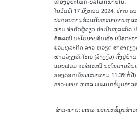
ເຄື່ອງອຸປະໂພກ-ບໍລິໂພກພາຍໃນ.
ໃນວັນທີ 17 ມັງກອນ 2024, ທ່ານ ຮອງ
ປະກອບການຮ່ວມກັບທະນາຄານທຸລະກິດ ທ
ຟາມ ຈຳກັດຜູ້ດຽວ ດຳເນີນທຸລະກິດ ປ
ຂໍສະເໜີ ນະໂຍບາຍສິນເຊື່ອ ເພື່ອກະ
ຮ່ວມທຸລະກິດ ລາວ-ຫວຽດ ສາຂາຊຽງຂ
ຟາມລ້ຽງສັດໃຫຍ່ (ລ້ຽງງົວ) ຕັ້ງຢູ່
ແບບຟອມ ຈະຂໍສະເໜີ ນະໂຍບາຍສິນເຊື່
ຂອງດອກເບ້ຍທະນາຄານ 11.3%ຕໍ່ປີ)
ຂ່າວ-ພາບ: ທຫລ ພະແນກຂໍ້ມູນຂ່າວ
ຂ່າວ-ພາບ: ທຫລ ພະແນກຂໍ້ມູນຂ່າວ