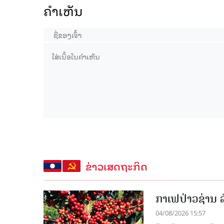
ຄໍາເຫັນ
ຂ່າວເສດຖະກິດ
ກາເຟປ່າວຊ່ານ ລ
04/08/2026 15:57