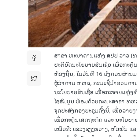
ສາຂາ ທະນາຄານແຫ່ງ ສປປ ລາວ (ທຫລ
ປະຕິບັດນະໂຍບາຍສິນເຊື່ອ ເພື່ອກະຕຸ
ທ້ອງຖິ່ນ, ໃນວັນທີ 16 ມັງກອນຜ່າ
ຜູ້ວ່າການ ທຫລ, ຄະນະຊີ້ນໍາລວມການຈ
ນະໂຍບາຍສິນເຊື່ອ ເພື່ອກະຈາຍແຫຼ່ງທ
ໄຊສົມບູນ ພ້ອມດ້ວຍຄະນະສາຂາ ທຫລ
ຈຸດປະສົງກອງປະຊຸມຄັ້ງນີ້, ເພື່ອລາ
ເພື່ອກະຕຸ້ນເສດຖະກິດ ແລະ ນະໂຍບາຍ
ເໜືອຄື: ແຂວງຊຽງຂວາງ, ຫົວພັນ ແລ