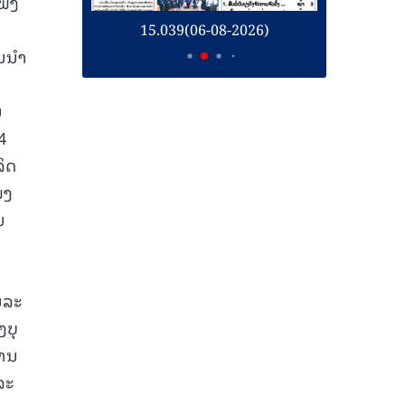
ຟັງ
26)
15.039(06-08-2026)
1
ນນໍາ
ນ
4
ລິດ
ໜງ
ນ
ນລະ
ງບຸ
ຖານ
ລະ