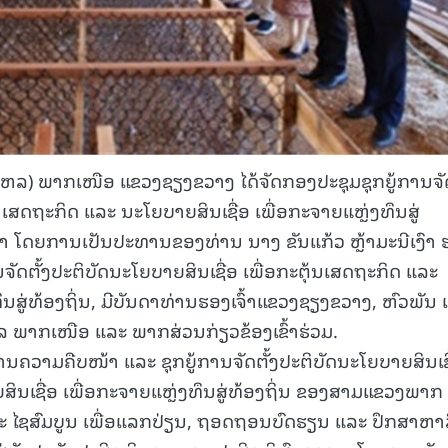
) ພາກເໜືອ ແຂວງຊຽງຂວາງ ໄດ້ຈັດກອງປະຊຸມຊຸກຍູ້ການຈັດ
້ນເສດຖະກິດ ແລະ ນະໂຍບາຍສິນເຊື່ອ ເພື່ອກະຈາຍແຫຼ່ງທຶນສູ່
ນມາ ໂດຍການເປັນປະທານຂອງທ່ານ ນາງ ຂັນແກ້ວ ຫຼ້າມະນີເງົາ 
ັດຕັ້ງປະຕິບັດນະໂຍບາຍສິນເຊື່ອ ເພື່ອກະຕຸ້ນເສດຖະກິດ ແລະ
ຶນສູ່ທ້ອງຖິ່ນ, ມີບັນດາທ່ານຮອງເຈົ້າແຂວງຊຽງຂວາງ, ຫົວພັນ
 ພາກເໜືອ ແລະ ພາກສ່ວນກ່ຽວຂ້ອງເຂົ້າຮ່ວມ.
ຍງານຄວາມຄືບໜ້າ ແລະ ຊຸກຍູ້ການຈັດຕັ້ງປະຕິບັດນະໂຍບາຍສິນເຊ
ສິນເຊື່ອ ເພື່ອກະຈາຍແຫຼ່ງທຶນສູ່ທ້ອງຖິ່ນ ຂອງສາມແຂວງພາກ
ະ ໄຊສົມບູນ ເພື່ອແລກປ່ຽນ, ຖອດຖອນບົດຮຽນ ແລະ ປຶກສາຫາ