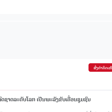
ສົ່ງຄໍາຄິດເຫ
ົດຊາດລະດັບໂລກ ເປັນພະລັງຂັບເຄື່ອນຊຸມຊົນ