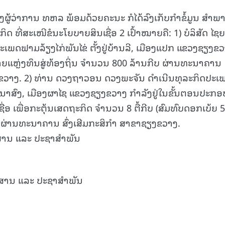
ຜູ້ວ່າການ ທຫລ ພ້ອມດ້ວຍຄະນະ ກໍໄດ້ລົງເກັບກໍາຂໍ້ມູນ ສຳພາ
ີ່ສະເໜີຂໍນະໂຍບາຍສິນເຊື່ອ 2 ເປົ້າໝາຍຄື: 1) ບໍລິສັດ ໄຊຍ
ະເພດຟາມລ້ຽງໄກ່ພັນໄຂ່ ຕັ້ງຢູ່ບ້ານລີ, ເມືອງແປກ ແຂວງຊຽງຂ
ຈາຍແຫຼ່ງທຶນສູ່ທ້ອງຖິ່ນ ຈໍານວນ 800 ລ້ານກີບ ຜ່ານທະນາຄານ
ວາງ. 2) ທ່ານ ດວງຖາວອນ ດວງພະຈັນ ດໍາເນີນທຸລະກິດປະເ
ບ້ານນາສົງ, ເມືອງຜາໄຊ ແຂວງຊຽງຂວາງ ກຳລັງຢູ່ໃນຂັ້ນຕອນປະກອ
ອ ເພື່ອກະຕຸ້ນເສດຖະກິດ ຈຳນວນ 8 ຕື້ກີບ (ສົມທົບດອກເບ້ຍ 
 ຜ່ານທະນາຄານ ສົ່ງເສີມກະສິກຳ ສາຂາຊຽງຂວາງ.
ສານ ແລະ ປະຊາສໍາພັນ
ສານ ແລະ ປະຊາສໍາພັນ