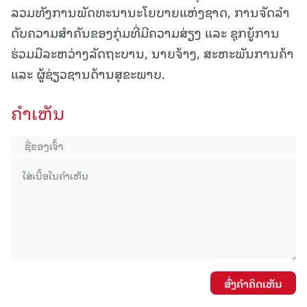
ລວມທັງການພັດທະນານະໂຍບາຍແຫ່ງຊາດ, ການຈັດລໍາ
ດັບຄວາມສໍາຄັນຂອງກຸ່ມທີ່ມີຄວາມສ່ຽງ ແລະ ຊຸກຍູ້ການ
ຮ່ວມມືລະຫວ່າງລັດຖະບານ, ນາຍຈ້າງ, ສະຫະພັນການຄ້າ
ແລະ ຜູ້ຊ່ຽວຊານດ້ານສຸຂະພາບ.
ຄໍາເຫັນ
ສົ່ງຄໍາຄິດເຫັນ