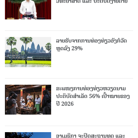
ວິທະຍາສາດ ແລະ ປະຕິບັດງ່າຍດາຍ
ລາຍຮັບຈາກການທ່ອງທ່ຽວອັງກໍວັດ
ຫຼດລົງ 29%
ຂະ​ແໜງ​ການ​ທ່ອງ​ທ່ຽວຫວຽດນາມ ​
ປະ​ຕິ​ບັດ​ສຳ​ເລັດ 56% ເປົ້າ​ໝາຍຂອງ
ປີ 2026
ອາເມຣິກາ ຈະປິດສະຖານທູດ ແ​ລະ