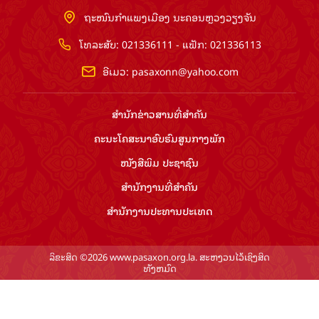
ຖະໜົນກຳແພງເມືອງ ນະຄອນຫຼວງວຽງຈັນ
ໂທລະສັບ: 021336111 - ແຟັກ: 021336113
ອີເມວ:
pasaxonn@yahoo.com
ສຳ​ນັກ​ຂ່າວ​ສານ​ທີ່​ສຳ​ຄັນ​
ຄະນະໂຄສະນາອົບຮົມ​ສູນ​ກາງ​ພັກ
ໜັງສືພິມ ປະ​ຊາ​ຊົນ
ສຳ​ນັກ​ງານ​ທີ່​ສຳ​ຄັນ
ສຳ​ນັກ​ງານ​ປະ​ທານ​ປະ​ເທດ
ລິຂະສິດ ©2026 www.pasaxon.org.la. ສະຫງວນໄວ້ເຊິງສິດ
ທັງຫມົດ