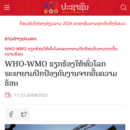
ຕ້ອນຮັບປີທ່ອງທ່ຽວລາວ 2024 ປະຊາຊົນລາວທຸກຄົນຈົ່ງພ້ອມເປັນເຈົ້າ
ຂ່າວຕ່າງປະເທດ
WHO-WMO ຮຽກຮ້ອງໃຫ້ທົ່ວໂລກພະຍາຍາມປົກປ້ອງຄົນງານຈາກຄື້ນ
ຄວາມຮ້ອນ
WHO-WMO ຮຽກຮ້ອງໃຫ້ທົ່ວໂລກ
ພະຍາຍາມປົກປ້ອງຄົນງານຈາກຄື້ນຄວາມ
ຮ້ອນ
11:13 26/08/2025