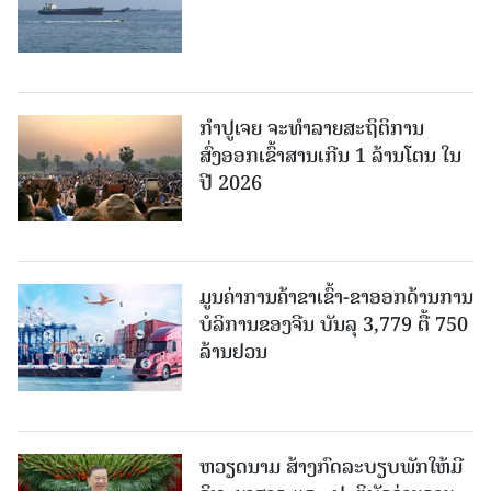
ກຳປູເຈຍ ຈະທຳລາຍສະຖິຕິການ
ສົ່ງອອກເຂົ້າສານເກີນ 1 ລ້ານໂຕນ ໃນ
ປີ 2026
ມູນຄ່າການຄ້າຂາເຂົ້າ-ຂາອອກດ້ານການ
ບໍລິການຂອງຈີນ ບັນລຸ 3,779 ຕື້ 750
ລ້ານຢວນ
ຫວຽດນາມ ສ້າງກົດລະບຽບພັກໃຫ້ມີ