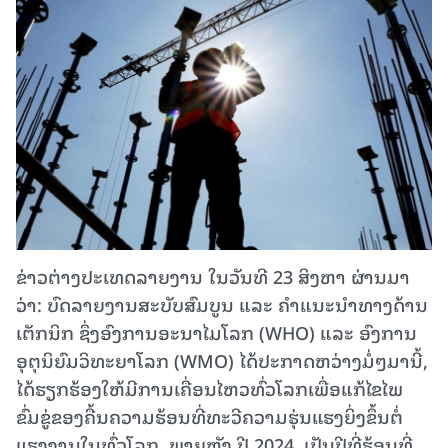
ຂ່າວຕ່າງປະເທດລາຍງານ ໃນວັນທີ 23 ສິງຫາ ຜ່ານມາ
ວ່າ: ບົດ​ລາຍ​ງານ​ສະບັບສົມບູນ ​ແລະ ຄຳແນະນຳທາງ​ດ້ານ​
ເຕັກນິກ ​ຊຶ່ງ​ອົງການ​ອະນາ​ໄມ​ໂລກ (WHO) ​ແລະ ອົງການ​
ອຸຕຸນິຍົມ​ວິທະຍາ​ໂລກ (WMO) ​ໄດ້​ປະກາດ​ຫວ່າງມໍ່ໆມານີ້,
ໄດ້ຮຽກຮ້ອງ​ໃຫ້​ມີ​ການ​ເຄື່ອນ​ໄຫວ​ທົ່ວ​ໂລກ​ເພື່ອ​ແກ້​ໄຂ​ໄພ​
ຂົ່ມຂູ່​ຂອງ​ຄື້ນຄວາມ​ຮ້ອນ​ທີ່ທະວີຄວາມຮຸ່ນແຮງຍິ່ງຂຶ້ນ​ຕໍ່​
ແຮງ​ງານ​ໃນ​ທົ່ວ​ໂລກ. ພາຍຫຼັງ ​ປີ 2024, ​ເປັນ​ປີ​ທີ່​ຮ້ອນ​ທີ່​