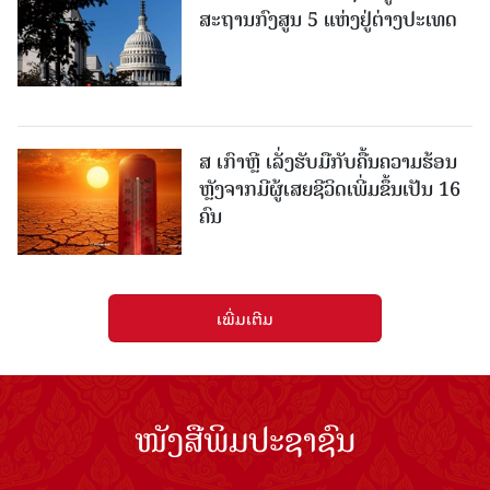
ສະຖານກົງສູນ 5 ແຫ່ງ​ຢູ່​ຕ່າງ​ປະ​ເທດ
ສ ເກົາຫຼີ ເລັ່ງຮັບມືກັບຄື້ນຄວາມຮ້ອນ
ຫຼັງຈາກມີຜູ້ເສຍຊີວິດເພີ່ມຂຶ້ນເປັນ 16
ຄົນ
ເພີ່ມເຕີມ
ໜັງສືພິມປະຊາຊົນ