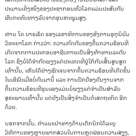
ປະມານເຄິ່ງໜຶ່ງຂອງປະຊາກອນທົ່ວໂລກແມ່ນປະສົບກັບ
ຜົນກະທົບທາງລົບຈາກອຸນຫະພູມສູງ.
ທ່ານ ໂຄ ບາຣເຣັດ ຮອງເລຂາທິການຂອງອົງການອຸຕຸນິຍົມ
ວິທະຍາໂລກ ກ່າວວ່າ: ຄວາມກົດດັນຂອງຄື້ນຄວາມຮ້ອນທີ່
ເກີດຈາກການປະກອບອາຊີບກາຍເປັນສິ່ງທ້າທາຍລະດັບ
ໂລກ ຊຶ່ງບໍ່ໄດ້ຈໍາກັດພຽງແຕ່ປະເທດທີ່ຢູ່ໃກ້ກັບເສັ້ນສູນສູດ
ເທົ່ານັ້ນ, ເຫັນໄດ້ຢ່າງຊັດເຈນຈາກຄື້ນຄວາມຮ້ອນທີ່ເກີດຂຶ້ນ
ໃນເອີຣົບເມື່ອບໍ່ດົນມານີ້ ແລະ ການປົກປ້ອງຄົນງານຈາກ
ຄື້ນຄວາມຮ້ອນທີ່ຮຸນແຮງແມ່ນບໍ່ພຽງແຕ່ຈໍາເປັນສໍາລັບ
ສຸຂະພາບເທົ່ານັ້ນ ແຕ່ຍັງເປັນສິ່ງຈໍາເປັນຕໍ່ເສດຖະກິດ ອີກ
ດ້ວຍ.
ນອກຈາກນັ້ນ, ຄໍາແນະນໍາທາງດ້ານເຕັກນິກໄດ້ລະບຸ
ວິທີການຂອງຫຼາຍພາກສ່ວນໃນການຫຼຸດຜ່ອນຄວາມສ່ຽງ,