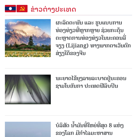
ຂ່າວຕ່າງປະເທດ
ຜະລິດຕະພັນ ແລະ ຮູບແບບການ
ທ່ອງທ່ຽວທີ່ຫຼາກຫຼາຍ ຊ່ວຍກະຕຸ້ນ
ຕະຫຼາດການທ່ອງທ່ຽວໃນນະຄອນລີ່
ຈຽງ (Lijiang) ທາງພາກຕາເວັນຕົກ
ສ່ຽງໃຕ້ຂອງຈີນ
ພະຍາດໄຂ້ຍຸງລາຍລະບາດຢູ່ນະຄອນ
ຊາມໂບ​ອັນກາ ປະເທດຟີລິບປິນ
ບໍລິສັດ ນ້ຳມັນທີ່ໃຫຍ່ທີ່ສຸດ 8 ແຫ່ງ
ຂອງໂລກ ມີກຳໄລມະຫາສານ