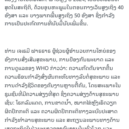
ສຸດ​ໃນ​ສະຖິຕິ, ດ້ວຍ​ອຸນຫະພູມ​ໃນ​ຕອນ​ກາງ​ເວັນ​ສູງ​ເຖິງ 40
ອົງສາ ​ແລະ ບາງພາກພື້ນສູງເຖິງ 50 ອົງສາ ຊຶ່ງກໍາລັງ
ກາຍເປັນປະກົດການທີ່ນັບມື້ນັບເພີ່ມຂຶ້ນ.
ທ່ານ ເຈເຣມີ ຟາຣຣາຣ ຜູ້ຊ່ວຍຜູ້ອໍານວຍການໃຫຍ່ຂອງ
ອົງການສົ່ງເສີມສຸຂະພາບ, ການປ້ອງກັນພະຍາດ ແລະ
ການດູແລຂອງ WHO ກ່າວວ່າ: ຄວາມກົດດັນຈາກຄື້ນ
ຄວາມຮ້ອນກຳລັງສົ່ງຜົນກະທົບທາງລົບຕໍ່ສຸຂະພາບ ແລະ
ການດໍາລົງຊີວິດຂອງຄົນງານຫຼາຍຕື້ຄົນ, ໂດຍສະເພາະໃນ
ຊຸມຊົນທີ່ມີຄວາມສ່ຽງທີ່ສຸດ ຊຶ່ງຄວາມສ່ຽງດ້ານສຸຂະພາບ
ເຊັ່ນ: ໂຣກລົມແດດ, ການຂາດນໍ້າ, ໝາກໄຂ່ຫຼັງເຮັດວຽກ
ຜິດປົກກະຕິ ແລະ ຄວາມຜິດປົກກະຕິທາງລະບົບປະສາດ
ກໍາລັງທໍາລາຍສຸຂະພາບ ແລະ ສະຖຽນລະພາບທາງດ້ານ
ເສດຖະກິດໃນໄລຍະຍາວຂອງຄົນງານໃນທົ່ວໂລກ ແລະ