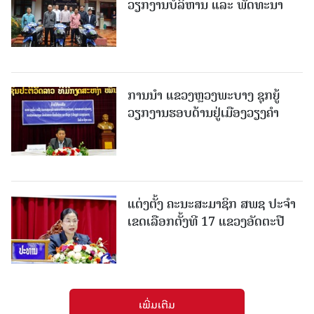
ວຽກງານບໍລິຫານ ແລະ ພັດທະນາ
ການນຳ ແຂວງຫຼວງພະບາງ ຊຸກຍູ້
ວຽກງານຮອບດ້ານຢູ່ເມືອງວຽງຄໍາ
ແຕ່ງຕັ້ງ ຄະນະສະມາຊິກ ສພຊ ປະຈຳ
ເຂດເລືອກຕັ້ງທີ 17 ແຂວງອັດຕະປື
ເພີ່ມເຕີມ