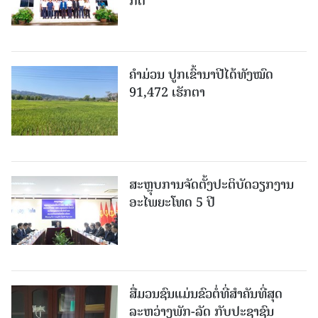
ກັດ
ຄໍາມ່ວນ ປູກເຂົ້ານາປີໄດ້ທັງໝົດ
91,472 ເຮັກຕາ
ສະຫຼຸບການຈັດຕັ້ງປະຕິບັດວຽກງານ
ອະໄພຍະໂທດ 5 ປີ
ສື່ມວນຊົນແມ່ນຂົວຕໍ່ທີ່ສໍາຄັນທີ່ສຸດ
ລະຫວ່າງພັກ-ລັດ ກັບປະຊາຊົນ