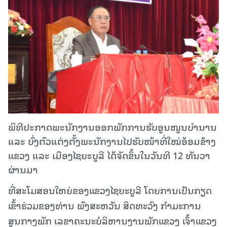
ພິທີປະກາດພະນັກງານອອກພັກການຮັບອູນໜູນບໍານານ
ແລະ ບົ່ງຕົວແຕ່ງຕັ້ງພະນັກງານໄປຮັບໜ້າທີ່ໃໝ່ອ້ອມຂ້າງ
ແຂວງ ແລະ ເມືອງໄຊຍະບູລີ ໄດ້ຈັດຂຶ້ນໃນວັນທີ 12 ທັນວາ
ຜ່ານມາ
ທີ່ສະໂມສອນໃຫຍ່ຂອງແຂວງໄຊຍະບູລີ ໂດຍການເປັນກຽດ
ເຂົ້າຮ່ວມຂອງທ່ານ ພົງສະຫວັນ ສິດທະວົງ ກໍາມະການ
ສູນກາງພັກ ເລຂາຄະນະບໍລິຫານງານພັກແຂວງ ເຈົ້າແຂວງ