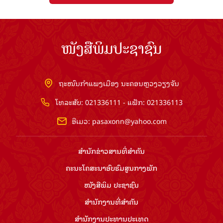
ໜັງສືພິມປະຊາຊົນ
ຖະໜົນກຳແພງເມືອງ ນະຄອນຫຼວງວຽງຈັນ
ໂທລະສັບ: 021336111 - ແຟັກ: 021336113
ອີເມວ:
pasaxonn@yahoo.com
ສຳ​ນັກ​ຂ່າວ​ສານ​ທີ່​ສຳ​ຄັນ​
ຄະນະໂຄສະນາອົບຮົມ​ສູນ​ກາງ​ພັກ
ໜັງສືພິມ ປະ​ຊາ​ຊົນ
ສຳ​ນັກ​ງານ​ທີ່​ສຳ​ຄັນ
ສຳ​ນັກ​ງານ​ປະ​ທານ​ປະ​ເທດ