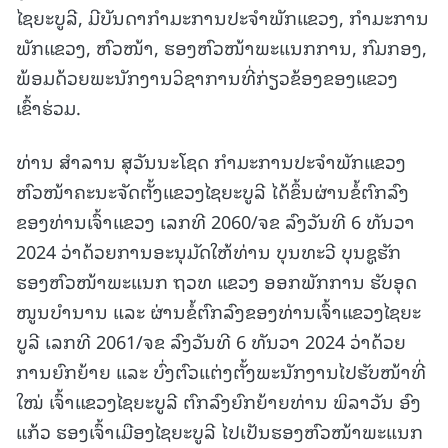
ໄຊຍະບູລີ, ມີບັນດາກໍາມະການປະຈໍາພັກແຂວງ, ກໍາມະການ
ພັກແຂວງ, ຫົວໜ້າ, ຮອງຫົວໜ້າພະແນກການ, ກົມກອງ,
ພ້ອມດ້ວຍພະນັກງານວິຊາການທີ່ກ່ຽວຂ້ອງຂອງແຂວງ
ເຂົ້າຮ່ວມ.
ທ່ານ ສໍາລານ ສຸວັນນະໂຊດ ກໍາມະການປະຈໍາພັກແຂວງ
ຫົວໜ້າຄະນະຈັດຕັ້ງແຂວງໄຊຍະບູລີ ໄດ້ຂຶ້ນຜ່ານຂໍ້ຕົກລົງ
ຂອງທ່ານເຈົ້າແຂວງ ເລກທີ 2060/ຈຂ ລົງວັນທີ 6 ທັນວາ
2024 ວ່າດ້ວຍການອະນຸມັດໃຫ້ທ່ານ ບຸນທະວີ ບຸນຊູຮັກ
ຮອງຫົວໜ້າພະແນກ ຖວທ ແຂວງ ອອກພັກການ ຮັບອຸດ
ໜູນບໍານານ ແລະ ຜ່ານຂໍ້ຕົກລົງຂອງທ່ານເຈົ້າແຂວງໄຊຍະ
ບູລີ ເລກທີ 2061/ຈຂ ລົງວັນທີ 6 ທັນວາ 2024 ວ່າດ້ວຍ
ການຍົກຍ້າຍ ແລະ ບົ່ງຕົວແຕ່ງຕັ້ງພະນັກງານໄປຮັບໜ້າທີ່
ໃໝ່ ເຈົ້າແຂວງໄຊຍະບູລີ ຕົກລົງຍົກຍ້າຍທ່ານ ພິລາວັນ ອົງ
ແກ້ວ ຮອງເຈົ້າເມືອງໄຊຍະບູລີ ໄປເປັນຮອງຫົວໜ້າພະແນກ