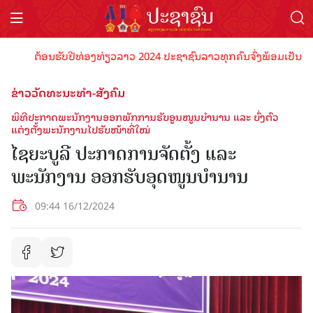
ຕ້ອນຮັບປີທ່ອງທ່ຽວລາວ 2024 ປະຊາຊົນລາວທຸກຄົນຈົ່ງພ້ອມເປັນເຈົ້າພາ
ຂ່າວວັດທະນະທຳ-ສັງຄົມ
ພິທີປະກາດພະນັກງານອອກພັກການຮັບອູນໜູນບໍານານ ແລະ ບົ່ງຕົວ
ແຕ່ງຕັ້ງພະນັກງານໄປຮັບໜ້າທີ່ໃໝ່
ໄຊຍະບູລີ ປະກາດການຈັດຕັ້ງ ແລະ
ພະນັກງານ ອອກຮັບອຸດໜູນບໍານານ
09:44 16/12/2024