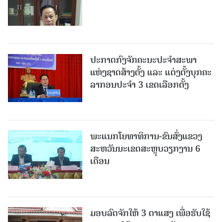
ປະກາດກົງຈັກຄະນະປະຈໍາສະພາ
ແຫ່ງຊາດສ້າງຕັ້ງ ແລະ ແຕ່ງຕັ້ງບຸກຄະ
ລາກອນປະຈໍາ 3 ເຂດເລືອກຕັ້ງ
ພະແນກໂຍທາທິການ-ຂົນສົ່ງແຂວງ
ສະຫວັນນະເຂດສະຫຼຸບວຽກງານ 6
ເດືອນ
ມອບລົດຈັກໃຫ້ 3 ຕາແສງ ເພື່ອຮັບໃຊ້