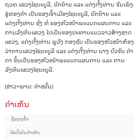
ຖວທ ແຂວງໄຊຍະບູລີ, ຍົກຍ້າຍ ແລະ ແຕ່ງຕັ້ງທ່ານ ຈັນເພັງ
ອູ່ທອງຄໍາ ເປັນຮອງເຈົ້າເມືອງໄຊຍະບູລີ, ຍົກຍ້າຍ ແລະ
ແຕ່ງຕັ້ງທ່ານ ຊົ່ງ ທໍ່ ຮອງຫົວໜ້າພະແນກແຜນການ ແລະ
ການລົງທຶນແຂວງ ໄປເປັນຮອງປະທານແນວລາວສ້າງຊາດ
ແຂວງ, ແຕ່ງຕັ້ງທ່ານ ພູວັງ ກອງຊັບ ເປັນຮອງຫົວໜ້າຫ້ອງ
ວ່າການແຂວງໄຊຍະບູລີ ແລະ ແຕ່ງຕັ້ງທ່ານ ນາງ ບົວຈັນ ຄໍາ
ຕາ ຂຶ້ນເປັນຮອງຫົວໜ້າພະແນກແຜນການ ແລະ ການ
ລົງທຶນແຂວງໄຊຍະບູລີ.
(ຂ່າວ+ພາບ: ຄໍາໝັ້ນ)
ຄໍາເຫັນ