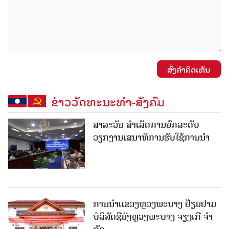
ສົ່ງຄໍາຄິດເຫັນ
ຂ່າວວັດທະນະທຳ-ສັງຄົມ
ສາລະວັນ ສໍາເລັດການຍົກລະດັບ
ວຽກງານເສນາທິການຮັບໃຊ້ການນໍາ
ການນຳແຂວງຫຼວງພະບາງ ຢ້ຽມ​ຢາມ
ບໍ​ລິ​ສັດຊີມັງຫຼວງພະບາງ ຈຽງເກີ ຈໍາ