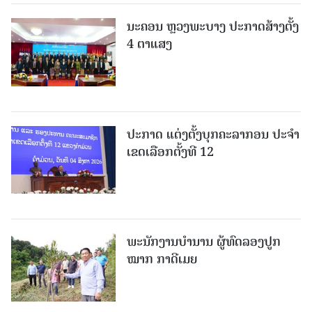
ນະຄອນ ຫຼວງພະບາງ ປະ​ກາດ​ສ້າງ​ຕັ້ງ
4 ຕາແສງ
ປະກາດ ແຕ່ງຕັ້ງບຸກຄະລາກອນ ປະຈໍາ
ເຂດເລືອກຕັ້ງທີ 12
ພະ​ນັກ​ງານ​ບຳ​ນານ ​ຜູ້​ທົດລອງປູກ
ໝາກ ກາດີເມຍ