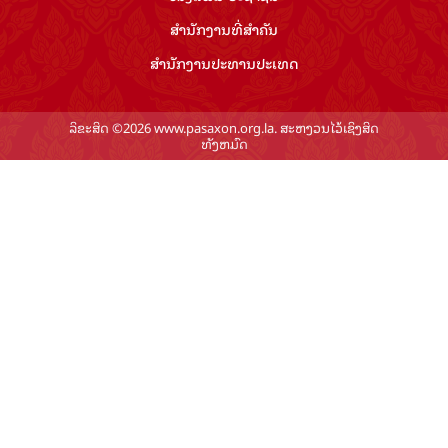
ສຳ​ນັກ​ງານ​ທີ່​ສຳ​ຄັນ
ສຳ​ນັກ​ງານ​ປະ​ທານ​ປະ​ເທດ
ລິຂະສິດ ©2026 www.pasaxon.org.la. ສະຫງວນໄວ້ເຊິງສິດ
ທັງຫມົດ