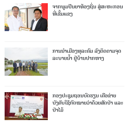
ຈາກພູມປັນຍາທ້ອງຖິ່ນ ສູ່ສະຫະກອນ
ທີ່ເຂັ້ມແຂງ
ການນໍາເມືອງທຸລະຄົມ ລົງຕິດຕາມຈຸດ
ລະບາຍນໍ້າ ຢູ່ບ້ານປາກຫາງ
ກອງປະຊຸມຖອນບົດຮຽນ ເຄືອຂ່າຍ
ບັງຄັບໃຊ້ກົດໝາຍວ່າດ້ວຍສັດປ່າ ແລະ
ປ່າໄມ້