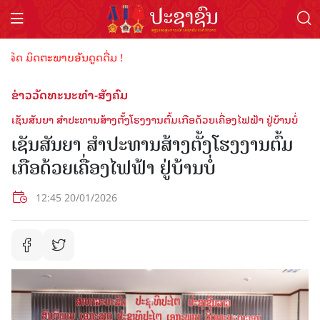
ິດ ມິດຕະພາບອັນດູດດື່ມ !
ຂ່າວວັດທະນະທຳ-ສັງຄົມ
ເຊັນສັນຍາ ສໍາປະທານສ້າງຕັ້ງໂຮງງານຕົ້ມເກືອດ້ວຍເຄື່ອງໄຟຟ້າ ຢູ່ບ້ານບໍ່
ເຊັນສັນຍາ ສໍາປະທານສ້າງຕັ້ງໂຮງງານຕົ້ມ
ເກືອດ້ວຍເຄື່ອງໄຟຟ້າ ຢູ່ບ້ານບໍ່
12:45 20/01/2026