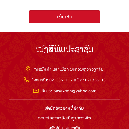
ເພີ່ມເຕີມ
ໜັງສືພິມປະຊາຊົນ
ຖະໜົນກຳແພງເມືອງ ນະຄອນຫຼວງວຽງຈັນ
ໂທລະສັບ: 021336111 - ແຟັກ: 021336113
ອີເມວ:
pasaxonn@yahoo.com
ສຳ​ນັກ​ຂ່າວ​ສານ​ທີ່​ສຳ​ຄັນ​
ຄະນະໂຄສະນາອົບຮົມ​ສູນ​ກາງ​ພັກ
ໜັງສືພິມ ປະ​ຊາ​ຊົນ