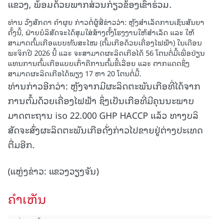
ແຂວງ, ພ້ອມດ້ວຍພາກສ່ວນກ່ຽວຂ້ອງເຂົ້າຮ່ວມ.
ທ່ານ ວົງສັກດາ ຄຳຜຸຍ ກ່າວຕໍ່ຜູ້ສື່ຂ່າວວ່າ: ຫຼັງສຳເລັດການເຊັນສັນຍາ
ຄັ້ງນີ້, ຝ່າຍບໍລິສັດຈະໄດ້ສຸມໃສ່ສ້າງຕັ້ງໂຮງງານໃຫ້ສຳເລັດ ແລະ ໃຫ້
ສາມາດຕົ້ມເກືອແບບທັນສະໄໝ (ຕົ້ມເກືອດ້ວຍເຄື່ອງໄຟຟ້າ) ໃນເດືອນ
ພະຈິກປີ 2026 ນີ້ ແລະ ຈະສາມາດຜະລິດເກືອໄດ້ 56 ໂຕນຕໍ່ມື້ເພື່ອປ່ຽນ
ແທນການຕົ້ມເກືອແບບເກົ່າຄືການຕົ້ມຂີ້ເລື່ອຍ ແລະ ຕາກແດດຊຶ່ງ
ສາມາດຜະລິດເກືອໄດ້ພຽງ 17 ຫາ 20 ໂຕນຕໍ່ມື້.
ທ່ານກ່າວອີກວ່າ: ຫຼັງຈາກມີຜະລິດຕະພັນເກືອທີ່ໄດ້ຈາກ
ການຕົ້ມດ້ວຍເຄື່ອງໄຟຟ້າ ຊຶ່ງເປັນເກືອທີ່ມີຄຸນນະພາບ
ມາດຕະຖານ iso 22.000 GHP HACCP ແລ້ວ ທາງບລິ
ສັດຈະສົ່ງຜະລິດຕະພັນເກືອດັ່ງກ່າວໄປຂາຍຢູ່ຕ່າງປະເທດ
ຕື່ມອີກ.
(ແຫຼ່ງຂ່າວ: ແຂວງວຽງຈັນ)
ຄໍາເຫັນ