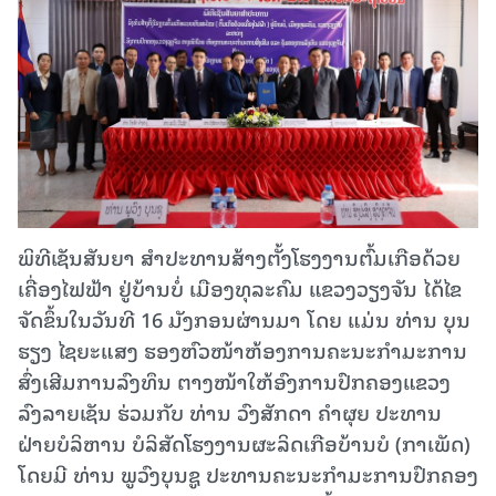
ພິທີເຊັນສັນຍາ ສໍາປະທານສ້າງຕັ້ງໂຮງງານຕົ້ມເກືອດ້ວຍ
ເຄື່ອງໄຟຟ້າ ຢູ່ບ້ານບໍ່ ເມືອງທຸລະຄົມ ແຂວງວຽງຈັນ ໄດ້ໄຂ
ຈັດຂຶ້ນໃນວັນທີ 16 ມັງກອນຜ່ານມາ ໂດຍ ແມ່ນ ທ່ານ ບຸນ
ຮຽງ ໄຊຍະແສງ ຮອງຫົວໜ້າຫ້ອງການຄະນະກຳມະການ
ສົ່ງເສີມການລົງທຶນ ຕາງໜ້າໃຫ້ອົງການປົກຄອງແຂວງ
ລົງລາຍເຊັນ ຮ່ວມກັບ ທ່ານ ວົງສັກດາ ຄຳຜຸຍ ປະທານ
ຝ່າຍບໍລິຫານ ບໍລິສັດໂຮງງານຜະລິດເກືອບ້ານບໍ (ກາເພັດ)
ໂດຍມີ ທ່ານ ພູວົງບຸນຊູ ປະທານຄະນະກຳມະການປົກຄອງ