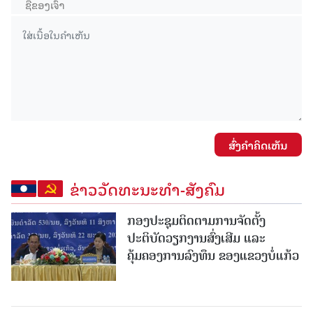
ສົ່ງຄໍາຄິດເຫັນ
ຂ່າວວັດທະນະທຳ-ສັງຄົມ
ກອງປະຊຸມຕິດຕາມການຈັດຕັ້ງ
ປະຕິບັດວຽກງານສົ່ງເສີມ ແລະ
ຄຸ້ມຄອງການລົງທຶນ ຂອງແຂວງບໍ່ແກ້ວ