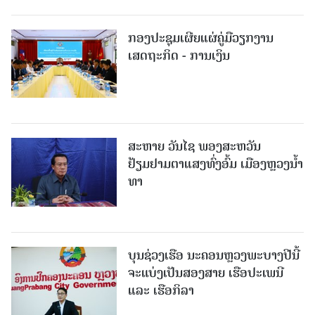
ກອງປະຊຸມເຜີຍແຜ່ຄູ່ມືວຽກງານ
ເສດຖະກິດ - ການເງິນ
ສະຫາຍ ວັນໄຊ ພອງສະຫວັນ
ຢ້ຽມຢາມຕາແສງທົ່ງອົ້ມ ເມືອງຫຼວງນໍ້າ
ທາ
ບຸນຊ່ວງເຮືອ ນະຄອນຫຼວງພະບາງປີນີ້
ຈະແບ່ງເປັນສອງສາຍ ເຮືອປະເພນີ
ແລະ ເຮືອກິລາ