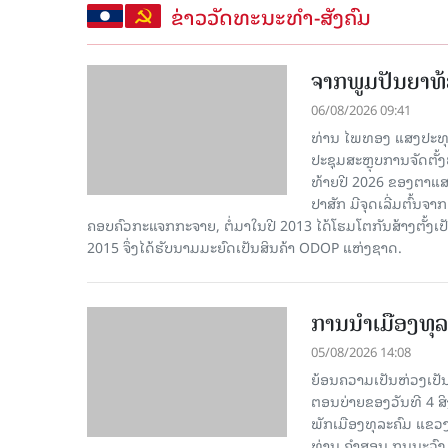
ຂ່າວວັດທະນະທຳ-ສັງຄົມ
ຈາກພູມປັນຍາທ້ອ
06/08/2026 09:41
ທ່ານ ໄພທອງ ແສງປະທຸ
ປະຊຸມສະຫຼຸບການຈັດຕັ
ທ້າຍປີ 2026 ຂອງຕາແສງ
ປາສັກ ມີຈຸດເລີ່ມຕົ້ນຈ
ຄອບຄົວກະແຈກກະຈາຍ, ຕໍ່ມາໃນປີ 2013 ໄດ້ໂຮມໂຕກັນສ້າງຕັ້ງເປ
2015 ຈຶ່ງໄດ້ຮັບນາມມະຍົດເປັນສິນຄ້າ ODOP ແຫ່ງຊາດ.
ການນໍາເມືອງທຸລ
05/08/2026 14:08
ຍ້ອນຄວາມເປັນຫ່ວງເປັນໃ
ຕອນບ່າຍຂອງວັນທີ 4 ສ
ພັກເມືອງທຸລະຄົມ ແຂວງ
ທ່ານ ຄໍາສອນ ກຸນນະວົງ