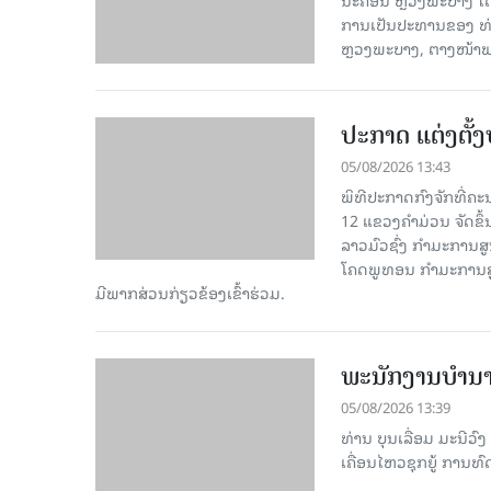
ການເປັນປະທານຂອງ ທ່
ຫຼວງພະບາງ, ຕາງໜ້າພ
ປະກາດ ແຕ່ງຕັ້ງ
05/08/2026 13:43
ພິທີປະກາດກົງຈັກທີ່ຄະ
12 ແຂວງຄຳມ່ວນ ຈັດ​ຂຶ້
ລາວມົວຊົ່ງ ກຳມະການ
ໂຄດພູທອນ ກໍາມະການ
ມີ​ພາກ​ສ່ວນ​ກ່ຽວ​ຂ້ອງ​ເຂົ້າ​ຮ່ວມ.
ພະ​ນັກ​ງານ​ບຳ​
05/08/2026 13:39
ທ່ານ ບຸນເລື່ອມ ມະນີ
ເຄື່ອນໄຫວຊຸກຍູ້ ການທົດ