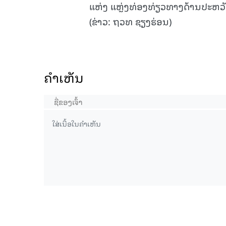
ແຫ່ງ ແຫຼ່ງທ່ອງທ່ຽວທາງດ້ານປະຫວ
5-08-2026)
15.037(04-08-2026)
(ຂ່າວ: ຖວທ ຊຽງຮ່ອນ)
ຄໍາເຫັນ