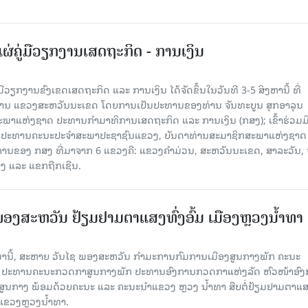
ຜ່ຄູ່ມືວຽກງານເສດຖະກິດ - ການເງິນ
່ມືວຽກງານຂົງເຂດເສດຖະກິດ ແລະ ການເງິນ ໄດ້ຈັດຂຶ້ນໃນວັນທີ 3-5 ສິງຫານີ້ ທີ່
ນ ແຂວງສະຫວັນນະເຂດ ໂດຍການເປັນປະທານຂອງທ່ານ ຈັນທະບູນ ສຸກອາລຸນ
າແຫ່ງຊາດ ປະທານກຳມາທິການເສດຖະກິດ ແລະ ການເງິນ (ກສງ); ເຂົ້າຮ່ວມມ
ອງປະທານຄະນະປະຈຳສະພາປະຊາຊົນແຂວງ, ບັນດາທ່ານສະມາຊິກສະພາແຫ່ງຊາດ
ການຂອງ ກສງ ທີ່ມາຈາກ 6 ແຂວງຄື: ແຂວງຄຳມ່ວນ, ສະຫວັນນະເຂດ, ສາລະວັນ, 
ງ ແລະ ແຂກຖືກເຊີນ.
ອງສະຫວັນ ຢ້ຽມຢາມຕາແສງທົ່ງອົ້ມ ເມືອງຫຼວງນໍ້າທາ
ນມານີ້, ສະຫາຍ ວັນໄຊ ພອງສະຫວັນ ກໍາມະການກົມການເມືອງສູນກາງພັກ ຄະນະ
ກ ປະທານຄະນະກວດກາສູນກາງພັກ ປະທານອົງການກວດກາແຫ່ງລັດ ຫົວໜ້າອົງ
ງສູນກາງ ພ້ອມດ້ວຍຄະນະ ແລະ ຄະນະນຳແຂວງ ຫຼວງ ນໍ້າທາ ສືບຕໍ່ຢ້ຽມຢາມຕາແສ
າ ແຂວງຫຼວງນໍ້າທາ.