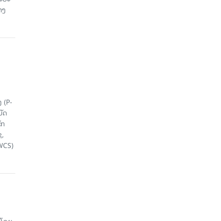
າງ
 (P-
ບັດ
ັກ
ຊ,
WCS)
 ໂດຍ