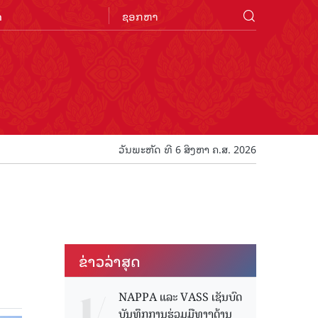
n
ວັນພະຫັດ ທີ 6 ສິງຫາ ຄ.ສ. 2026
ຂ່າວ​ລ່າ​ສຸດ
NAPPA ແລະ VASS ເຊັນບົດ
ບັນທຶກການຮ່ວມມືທາງດ້ານ