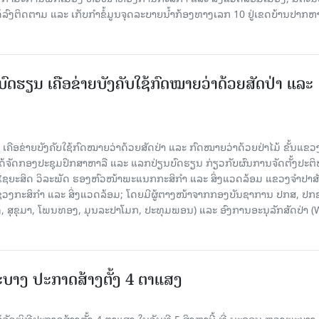
ລົງຕິດຕາມ ແລະ ເກັບກໍາຂໍ້ມູນຈຸດລະບາຍນໍ້າກ້ອງທາງເລກ 10 ຢູ່ເຂດບ້ານປາກຫ
ດຮຽນ ເຄືອຂ່າຍບັງຄັບໃຊ້ກົດໝາຍວ່າດ້ວຍສັດປ່າ ແລະ
້, ເຄືອຂ່າຍບັງຄັບໃຊ້ກົດໝາຍວ່າດ້ວຍສັດປ່າ ແລະ ກົດໝາຍວ່າດ້ວຍປ່າໄມ້ ຂັ້ນແຂວງ
້ຈັດກອງປະຊຸມປຶກສາຫາລື ແລະ ແລກປ່ຽນບົດຮຽນ ກ່ຽວກັບຜົນການຈັດຕັ້ງປະຕິ
ຊຍະສິດ ວິລະພັດ ຮອງຫົວໜ້າພະແນກກະສິກຳ ແລະ ສິ່ງແວດລ້ອມ ແຂວງຈຳປາສ
ວງກະສິກຳ ແລະ ສິ່ງແວດລ້ອມ; ໂດຍມີຜູ້ຕາງໜ້າຈາກກອງບັນຊາການ ປກສ, ປກ
ງ, ສຸຂຸມາ, ໂພນທອງ, ມຸນລະປາໂມກ, ປະທຸມພອນ) ແລະ ອົງການອະນຸລັກສັດປ່າ (
າງ ປະ​ກາດ​ສ້າງ​ຕັ້ງ 4 ຕາແສງ
ດພິທີປະກາດສ້າງຕັ້ງ 4 ຕາແສງ ໃນ​ວັນ​ທີ 5 ສິງ​ຫາ​ນີ້ ທີ່ ນະ​ຄອນ ຫຼວງ​ພະ​ບາງ