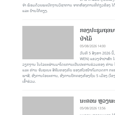
ຈໍາ ພ້ອມດ້ວຍພະນັກງານວິຊາການ ຈາກຫ້ອງການທີ່ກ່ຽວຂ້ອງ ໄດ້
ແລະ ບ້ານໃກ້ຄຽງ.
ກອງປະຊຸມຖອນບົ
ປ່າໄມ້
05/08/2026 14:00
ວັນທີ 5 ສິງຫາ 2026 ນີ
WEN) ແຂວງຈຳປາສັກ ໄດ
ວຽກງານ ໃນໄລຍະຜ່ານມາໂດຍການເປັນປະທານຮ່ວມຂອງ ທ່ານ ໄ
ແລະ ທ່ານ ຈັນຊະນະ ສີຈັນທອງທິບ ຮອງຫົວໜ້າກົມກວດກາ ກະຊ
ພາສີ, ອົງການໄອຍະການ, ອົງການປົກຄອງທ້ອງຖິ່ນ 5 ເມືອງ (ໂຂ
ເຂົ້າຮ່ວມ.
ນະຄອນ ຫຼວງພະບ
05/08/2026 13:56
ນະຄອນ ຫຼວງພະບາງ ໄດ້ຈັ