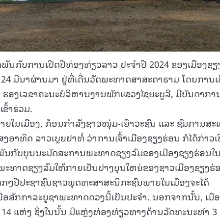
ັນກັບການເປີດປີທ່ອງທ່ຽວລາວ ປະຈໍາປີ 2024 ຂອງເມືອງຊຽ
ທີ 24 ມີນາຜ່ານມາ ຢູ່ທີ່ເດີ່ນວັດພະທາດສາສະດາຣາມ ໂດຍການເ
ດ ຮອງເລຂາຄະນະບໍລິຫານງານພັກແຂວງໄຊຍະບູລີ, ມີບັນດາກາ
ຂົ້າຮ່ວມ.
ງພາຍໃນເມືອງ, ກ້ອນກໍາລັງຊາວໜຸ່ມ-ເຍົາວະຊົນ ແລະ ຊົມການສະ
ງອາທິດ ລາວເບຼຍຢາທໍ່ ວ່າການເຈົ້າເມືອງຊຽງຮ່ອນ ກໍໄດ້ກ່າວເ
ິດພັນກັບບຸນນະມັດສະການພະທາດຊຽງລົມຂອງເມືອງຊຽງຮ່ອນໃນຄ
ການພະທາດຊຽງລົມໃຫ້ກາຍເປັນປາງບຸນໃຫຍ່ຂອງຊາວເມືອງຊຽງຮ່
ງທຸກໆປີປະຊາຊົນຊາວພຸດທະສາສະນິກະຊົນພາຍໃນເມືອງຈະໄດ້
່ອສັກກາລະບູຊາພະທາດດວງນີ້ເປັນປະຈຳ. ນອກຈາກນັ້ນ, ເມື
 14 ແຫ່ງ ຊຶ່ງໃນນັ້ນ ມີແຫຼ່ງທ່ອງທ່ຽວທາງດ້ານວັດທະນະທຳ 3