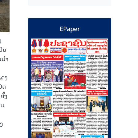
EPaper
ງ
ປັນ
ນນໍາ
ແດງ
ປີດ
ັ້ງ
ອນ
ອງ