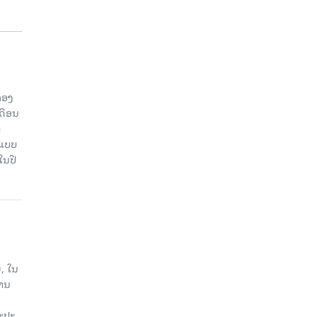
ກອງ
ດືອນ
ຳ
ດແບບ
ໃນປີ
, ໃນ
ງານ
ນະປະ