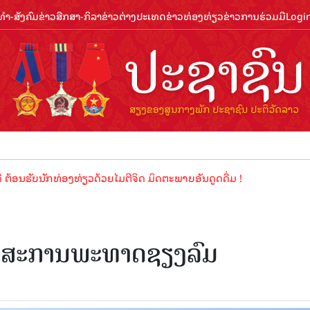
ຳ-ສັງຄົມ
ຂ່າວສືກສາ-ກິລາ
ຂ່າວຕ່າງປະເທດ
ຂ່າວທ່ອງທ່ຽວ
ຂ່າວການຮ່ວມມື
Logi
ບນັກທ່ອງທ່ຽວດ້ວຍໄມຕີຈິດ ມິດຕະພາບອັນດູດດື່ມ !
ັດສະການພະທາດຊຽງລົມ