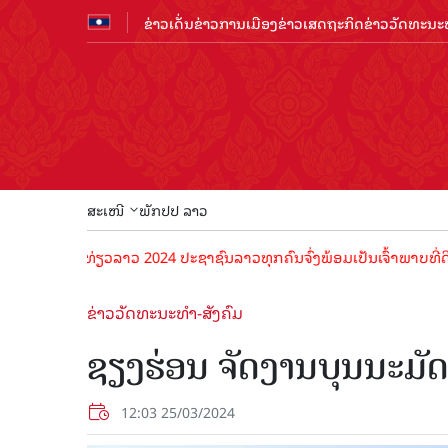
ຂ່າວເດັ່ນ
ຂ່າວການເມືອງ
ຂ່າວເສດຖະກິດ
ຂ່າວວັດທະນະທ
ສະເໜີ
ພັກປປ ລາວ
ີທ່ອງທ່ຽວລາວ 2024 ປະຊາຊົນລາວທຸກຄົນຈົ່ງພ້ອມເປັນເຈົ້າພາບທີ່ດີ ຕ້ອນຮັ
ຂ່າວວັດທະນະທຳ-ສັງຄົມ
ຊຽງຮ່ອນ ຈັດງານບຸນນະມ
12:03 25/03/2024