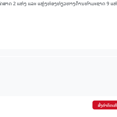
ັດສາດ 2 ແຫ່ງ ແລະ ແຫຼ່ງທ່ອງທ່ຽວທາງດ້ານທຳມະຊາດ 9 ແຫ່
15.036(03-08-2026)
15.035(31-07-20
ສົ່ງຄໍາຄິດເຫ