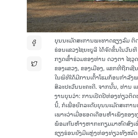
ບຸນນະມັດສະການພະທາດຊຽງລົມ ຕິດພ
ຮ່ອນແຂວງໄຊຍະບູລີ ໄດ້ຈັດຂຶ້ນໃນວັນ
ກຽດເຂົ້າຮ່ວມຂອງທ່ານ ດວງຕາ ໄຊວຸ
ຂອງແຂວງ, ຂອງເມືອງ, ແຂກທີ່ຖືກເຊີນເ
ໃນພິທີໄດ້ມີການເຕົ້າໂຮມກ້ອນກໍາລັ
ສິລະປະວັນນະຄະດີ. ຈາກນັ້ນ, ທ່ານ ແສ
ງານບຸນວ່າ: ການເປີດປີທ່ອງທ່ຽວຕ
ນີ້, ກໍເພື່ອຍົກລະດັບບຸນນະມັດສະ
ເພາະວ່າເມື່ອຮອດເດືອນຫ້າເພັງຂອ
ພ້ອມກັນຫ້າງຫາກະກຽມມາຫົດສົງເພື
ຊຽງຮ່ອນຍັງມີແຫຼ່ງທ່ອງທ່ຽວທັງໝົດ