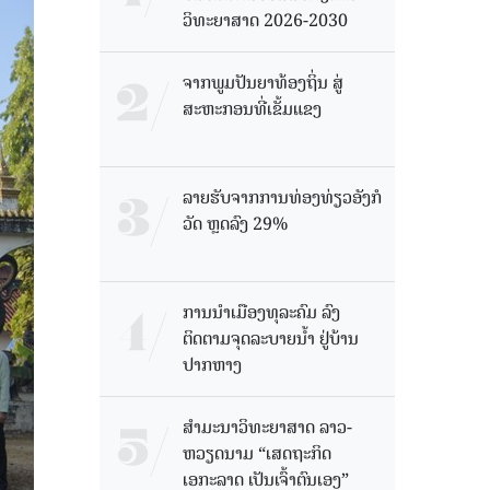
ວິທະຍາສາດ 2026-2030
ຈາກພູມປັນຍາທ້ອງຖິ່ນ ສູ່
ສະຫະກອນທີ່ເຂັ້ມແຂງ
ລາຍຮັບຈາກການທ່ອງທ່ຽວອັງກໍ
ວັດ ຫຼດລົງ 29%
ການນໍາເມືອງທຸລະຄົມ ລົງ
ຕິດຕາມຈຸດລະບາຍນໍ້າ ຢູ່ບ້ານ
ປາກຫາງ
ສຳມະນາວິທະຍາສາດ ລາວ-
ຫວຽດນາມ “ເສດຖະກິດ
ເອກະລາດ ເປັນເຈົ້າຕົນເອງ”