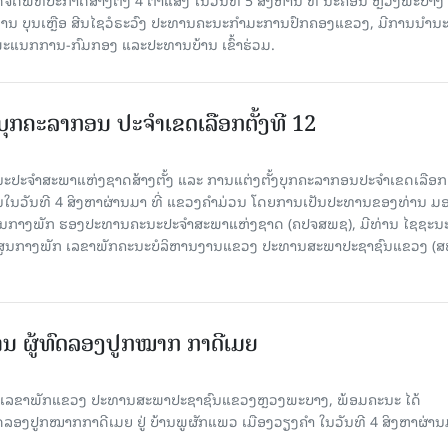
ານ ບຸນເຫຼືອ ສີນໄຊວໍຣະວົງ ປະທານຄະນະກຳມະການປົກຄອງແຂວງ, ມີການນຳນ
ະແນກການ-ກົມກອງ ແລະປະທານບ້ານ ເຂົ້າຮ່ວມ.
ບຸກຄະລາກອນ ປະຈໍາເຂດເລືອກຕັ້ງທີ 12
ນະປະຈໍາສະພາແຫ່ງຊາດສ້າງຕັ້ງ ແລະ ການແຕ່ງຕັ້ງບຸກຄະລາກອນປະຈໍາເຂດເລືອກຕ
ນ​ໃນ​ວັນ​ທີ 4 ສິງ​ຫາ​ຜ່ານ​ມາ ທີ່ ແຂວງ​ຄຳ​ມ່ວນ ໂດຍການເປັນປະທານຂອງທ່ານ 
ສູນກາງພັກ ຮອງປະທານຄະນະປະຈໍາສະພາແຫ່ງຊາດ (ຄປຈສພຊ), ມີທ່ານ ໄຊຊະນ
ສູນກາງພັກ ເລຂາພັກຄະນະບໍລິຫານງານແຂວງ ປະທານສະພາປະຊາຊົນແຂວງ (ສ
ນານ ​ຜູ້​ທົດລອງປູກໝາກ ກາດີເມຍ
ວົງ ເລ​ຂາ​ພັກ​ແຂວງ ປະທານສະພາປະຊາຊົນແຂວງຫຼວງພະບາງ, ພ້ອມຄະນະ ໄດ້
ລອງປູກໝາກກາດີເມຍ ຢູ່ ບ້ານ​ພູ​ຜັກ​ແພວ ເມືອງວຽງຄຳ ໃນ​ວັນ​ທີ 4 ສິງ​ຫາ​ຜ່ານ​