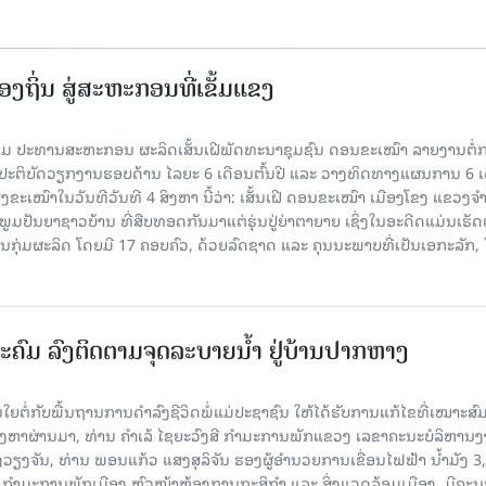
ງຖິ່ນ ສູ່ສະຫະກອນທີ່ເຂັ້ມແຂງ
ມ ປະທານສະຫະກອນ ຜະລິດເສັ້ນເຝີພັດທະນາຊຸມຊົນ ດອນຂະເໝົາ ລາຍງານຕໍ່
້ງປະຕິບັດວຽກງານຮອບດ້ານ ໄລຍະ 6 ເດືອນຕົ້ນປີ ແລະ ວາງທິດທາງແຜນການ 6 ເ
ຂະເໝົາໃນວັນທີວັນທີ 4 ສິງຫາ ນີ້ວ່າ: ເສັ້ນເຝີ ດອນຂະເໝົາ ເມືອງໂຂງ ແຂວງຈ
າກພູມປັນຍາຊາວບ້ານ ທີ່ສືບທອດກັນມາແຕ່ຮຸ່ນປູ່ຍ່າຕາຍາຍ ເຊິ່ງໃນອະດີດແມ່ນເຮັ
ັນກຸ່ມຜະລິດ ໂດຍມີ 17 ຄອບຄົວ, ດ້ວຍລົດຊາດ ແລະ ຄຸນນະພາບທີ່ເປັນເອກະລັກ, 
ະຄົມ ລົງຕິດຕາມຈຸດລະບາຍນໍ້າ ຢູ່ບ້ານປາກຫາງ
ຍຕໍ່ກັບພື້ນຖານການດໍາລົງຊີວິດພໍ່ແມ່ປະຊາຊົນ ໃຫ້ໄດ້ຮັບການແກ້ໄຂທີ່ເໝາະສົມ
ິງຫາຜ່ານມາ, ທ່ານ ຄໍາເລ້ ໄຊຍະວົງສີ ກໍາມະການພັກແຂວງ ເລຂາຄະນະບໍລິຫານ
ວຽງຈັນ, ທ່ານ ພອນແກ້ວ ແສງສຸລິຈັນ ຮອງຜູ້ອໍານວຍການເຂື່ອນໄຟຟ້າ ນໍ້າມັງ 3,
 ກໍາມະການພັກເມືອງ ຫົວໜ້າຫ້ອງການກະສິກໍາ ແລະ ສິ່ງແວດລ້ອມເມືອງ, ມີຄະ