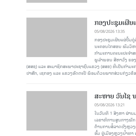
ກອງປະຊຸມເຜີຍແ
05/08/2026 13:35
ກອງປະຊຸມເຜີຍແຜ່ປຶ້ມຄູ
ນະຄອນໄກສອນ ພົມວິຫາ
ກຳມະການຄະນະປະຈຳສະພ
ພູລຳພອນ ສີຫາວົງ ຮ
(ສສຊ) ແລະ ສະມາຊິກສະພາປະຊາຊົນແຂວງ (ສສຂ) ທີ່ເປັນກໍາມະ
ປາສັກ, ເຊກອງ ແລະ ແຂວງອັດຕະປື ພ້ອມດ້ວຍພາກສ່ວນກ່ຽວຂ້ອ
ສະຫາຍ ວັນໄຊ ພ
05/08/2026 13:21
ໃນວັນທີ 1 ສິງຫາ ຜ່າ
ເລຂາທິການສູນກາງພັ
ຕ້ານການສໍ້ລາດບັງຫຼວ
ອົ້ມ ຢູ່ເມືອງຫຼວງນໍ້າທ