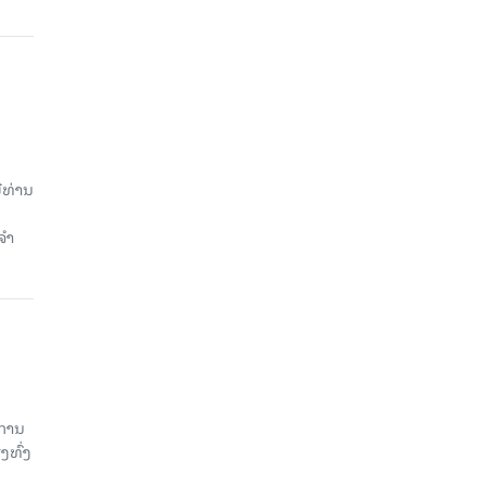
ີທ່ານ
ຈຳ
ການ
ງທົ່ງ