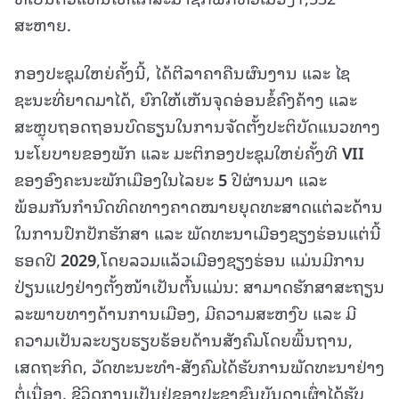
ສະຫາຍ.
ກອງປະຊຸມໃຫຍ່ຄັ້ງນີ້, ໄດ້ຕີລາຄາຄືນຜົນງານ ແລະ ໄຊ
ຊະນະທີ່ຍາດມາໄດ້, ຍົກໃຫ້ເຫັນຈຸດອ່ອນຂໍ້ຄົງຄ້າງ ແລະ
ສະຫຼຸບຖອດຖອນບົດຮຽນໃນການຈັດຕັ້ງປະຕິບັດແນວທາງ
ນະໂຍບາຍຂອງພັກ ແລະ ມະຕິກອງປະຊຸມໃຫຍ່ຄັ້ງທີ
VII
ຂອງອົງຄະນະພັກເມືອງໃນໄລຍະ
5
ປີຜ່ານມາ ແລະ
ພ້ອມກັນກຳນົດທິດທາງຄາດໝາຍຍຸດທະສາດແຕ່ລະດ້ານ
ໃນການປົກປັກຮັກສາ ແລະ ພັດທະນາເມືອງຊຽງຮ່ອນແຕ່ນີ້
ຮອດປີ
2029
,ໂດຍລວມແລ້ວເມືອງຊຽງຮ່ອນ ແມ່ນມີການ
ປ່ຽນແປງຢ່າງຕັ້ງໜ້າເປັນຕົ້ນແມ່ນ: ສາມາດຮັກສາສະຖຽນ
ລະພາບທາງດ້ານການເມືອງ, ມີຄວາມສະຫງົບ ແລະ ມີ
ຄວາມເປັນລະບຽບຮຽບຮ້ອຍດ້ານສັງຄົມໂດຍພື້ນຖານ,
ເສດຖະກິດ, ວັດທະນະທໍາ-ສັງຄົມໄດ້ຮັບການພັດທະນາຢ່າງ
ຕໍ່ເນື່ອງ, ຊີວິດການເປັນຢູ່ຂອງປະຊາຊົນບັນດາເຜົ່າໄດ້ຮັບ