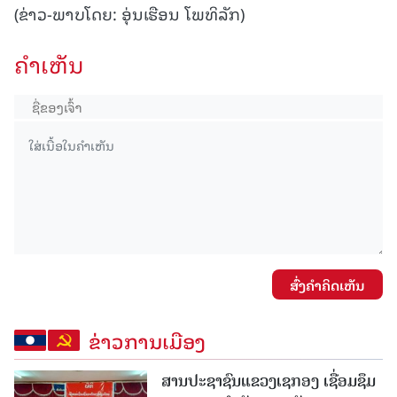
(ຂ່າວ-ພາບໂດຍ: ອຸ່ນເຮືອນ ໂພທິລັກ)
ຄໍາເຫັນ
ສົ່ງຄໍາຄິດເຫັນ
ຂ່າວການເມືອງ
ສານປະຊາຊົນແຂວງເຊກອງ ເຊື່ອມຊຶມ