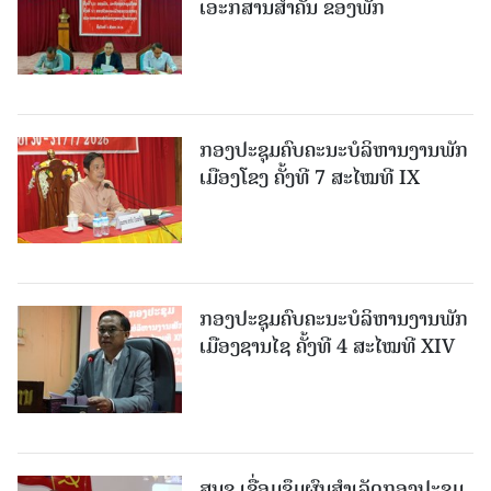
ເອະກສານສໍາຄັນ ຂອງພັກ
ກອງປະຊຸມຄົບຄະນະບໍລິຫານງານພັກ
ເມືອງໂຂງ ຄັ້ງທີ 7 ສະໄໝທີ IX
ກອງປະຊຸມຄົບຄະນະບໍລິຫານງານພັກ
ເມືອງຊານ​ໄຊ ຄັ້ງທີ 4 ສະໄໝທີ XIV
ສນຊ ເຊື່ອມຊຶມຜົນສໍາເລັດກອງປະຊຸມ