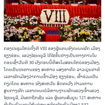
ກອງປະຊຸມໃຫຍ່ຄັ້ງທີ VIII ຂອງຜູ້ແທນອົງຄະນະພັກ ເມືອງ
ຊຽງຮ່ອນ, ແຂວງໄຊຍະບູລີ ໄດ້ໄຂຂຶ້ນຢ່າງເປັນທາງການໃນ
ຕອນເຊົ້າວັນທີ 30 ມັງກອນນີ້ທີ່ສະໂມສອນໃຫຍ່ຂອງເມືອງ,
ໂດຍເປັນປະທານຂອງ ສະຫາຍ ແສງອາທິດ ລາວເບຼຍຢາທໍ່
ເລຂາພັກເມືອງວ່າການເຈົ້າເມືອງ ຊຽງຮ່ອນ, ເຂົ້າຮ່ວມເປັນ
ກຽດໂດຍ ສະຫາຍ ພົງສະຫວັນ ສິດທະວົງ ກໍາມະການ
ສູນກາງພັກ ເລຂາຄະນະບໍລິຫານງານພັກແຂວງເຈົ້າແຂວງ
ໄຊຍະບູລີ, ມີແຂກຖືກເຊີນ ແລະ ຜູ້ແທນສົມບູນ 121 ສະຫາຍ
ທີ່ເປັນຕົວແທນໃຫ້ແກ່ສະມາຊິກພັກທົ່ວເມືອງ1,532