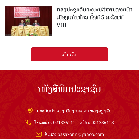
ກອງປະຊຸມຄົບຄະນະບໍລິຫານງານພັກ
ເມືອງແກ່ນ​ທ້າວ ຄັ້ງທີ 5 ສະໄໝທີ
VIII
ເພີ່ມເຕີມ
ໜັງສືພິມປະຊາຊົນ
ຖະໜົນກຳແພງເມືອງ ນະຄອນຫຼວງວຽງຈັນ
ໂທລະສັບ: 021336111 - ແຟັກ: 021336113
ອີເມວ:
pasaxonn@yahoo.com