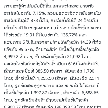
ການຊຸກຍູ້ສົ່ງເສີມນັບມື້ດີຂຶ້ນ,ເສດຖະກິດຂະຫຍາຍຕົວ
ສະເລ່ຍໃນລະດັບ 7.15%, ລວມຍອດຜະລິດຕະພັນພາຍໃນ
ສະເລ່ຍບັນລຸໄດ້ 873 ຕື້ກີບ, ສະເລ່ຍຕໍ່ຄົນໄດ້ 24 ລ້ານກີບ
ເທົ່າກັບ 41% ຂອງແຜນການ,ເກັບລາຍຮັບເຂົ້າງົບປະມານ
ໄດ້ທັງໝົດ 19.91 ຕື້ກີບ,ເທົ່າກັບ 135.72% ຂອງ
ແຜນການ 5 ປີ,ຄຸ້ມຄອງລາຍຈ່າຍໄດ້ທັງໝົດ 14.39 ຕື້ກີບ
ເທົ່າກັບ 99.57%, ດ້ານກະສິກໍາ ມີເນື້ອທີ່ປູກເຂົ້າທັງໝົດ
4,999.2 ເຮັກຕາ, ຜົນຜະລິດທັງໝົດ 21,092 ໂຕນ,
ສະເລ່ຍໃສ່ຫົວຄົນໜຶ່ງໄດ້ຮັບເຂົ້າເປືອກ 616ກິໂລຕໍ່ຄົນຕໍ່ປີ,
ເຂົ້ານາແຊງເນື້ອທີ່ 385.50 ເຮັກຕາ, ຜົນຜະລິດ 1,790
ໂຕນ; ເຂົ້າໄຮ່ເນື້ອທີ 1,255.50 ເຮັກຕາ, ຜົນຜະລິດ 2,511
ໂຕນ, ປູກພືດສະບຽງອາຫານ ແລະ ໝາກໄມ້ໃຫ້ໝາກ ມີ
ເນື້ອທີ່ທັງໝົດ 1,397.87 ເຮັກຕາ, ຜົນຜະລິດ 6,688.65
ໂຕນ, ປູກພືດເປັນສິນຄ້າສົ່ງອອກມີເນື້ອທີ່ທັງໝົດ
6,908.27 ເຮັກຕາ ຜົນຜະລິດ 198,398.58 ໂຕນ,ການປູກ