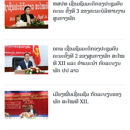
ຫສປທ ເຊື່ອມຊຶມມະຕິກອງປະຊຸມຄົບ
ຄະນະ ຄັ້ງທີ 3 ຂອງຄະນະບໍລິຫານງານ
ສູນກາງພັກ
ຄຕພ ເຊື່ອມຊຶມມະຕິກອງປະຊຸມຄົບ
ຄະນະຄັ້ງທີ 2 ຂອງສູນກາງພັກ ສະໄໝ
ທີ XII ແລະ ຄໍາແນະນໍາ ກົດລະບຽບ
ພັກ ປປ ລາວ
ເມືອງ​ໝື່ນເຊື່ອມຊຶມ ກົດລະບຽບຂອງ
ພັກ ສະໄໝທີ XII.