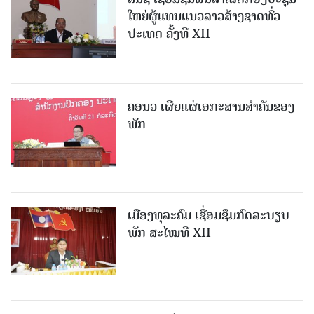
ໃຫຍ່ຜູ້ແທນແນວລາວສ້າງຊາດທົ່ວ
ປະເທດ ຄັ້ງທີ XII
ຄອນວ ເຜີຍແຜ່ເອກະສານສໍາຄັນຂອງ
ພັກ
ເມືອງທຸລະຄົມ ເຊື່ອມຊຶມກົດລະບຽບ
ພັກ ສະໄໝທີ XII