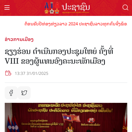
ຕ້ອນຮັບປີທ່ອງທ່ຽວລາວ 2024 ປະຊາຊົນລາວທຸກຄົນຈົ່ງພ້ອມເປັນເຈົ
ຂ່າວການເມືອງ
ຊຽງຮ່ອນ ດໍາເນີນກອງປະຊຸມໃຫຍ່ ຄັ້ງທີ່
VIII ຂອງຜູ້ແທນອົງຄະນະພັກເມືອງ
13:37 31/01/2025