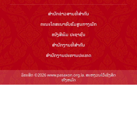
ສຳ​ນັກ​ຂ່າວ​ສານ​ທີ່​ສຳ​ຄັນ​
ຄະນະໂຄສະນາອົບຮົມ​ສູນ​ກາງ​ພັກ
ໜັງສືພິມ ປະ​ຊາ​ຊົນ
ສຳ​ນັກ​ງານ​ທີ່​ສຳ​ຄັນ
ສຳ​ນັກ​ງານ​ປະ​ທານ​ປະ​ເທດ
ລິຂະສິດ ©2026 www.pasaxon.org.la. ສະຫງວນໄວ້ເຊິງສິດ
ທັງຫມົດ