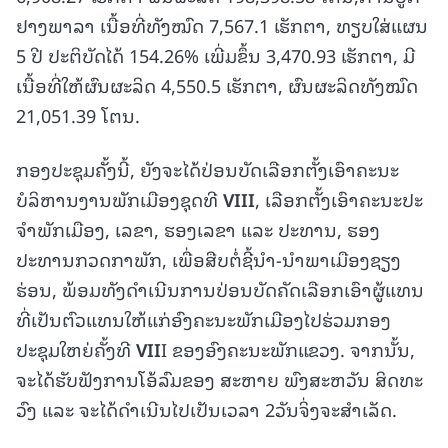
ຢາງພາລາ ເນື້ອທີ່ທັງໝົດ 7,567.1 ເຮັກຕາ, ທຽບໃສ່ແຜນ
5 ປີ ປະຕິບັດໄດ້ 154.26% ເພີ່ມຂຶ້ນ 3,470.93 ເຮັກຕາ, ມີ
ເນື້ອທີ່ໃຫ້ຜົນຜະລິດ 4,550.5 ເຮັກຕາ, ຜົນຜະລິດທັງໝົດ
21,051.39 ໂຕນ.
ກອງປະຊຸມຄັ້ງນີ້, ຍັງຈະໄດ້ປ່ອນບັດເລືອກຕັ້ງເອົາຄະນະ
ບໍລິຫານງານພັກເມືອງຊຸດທີ
VI
I
I
, ເລືອກຕັ້ງເອົາຄະນະປະ
ຈໍາພັກເມືອງ, ເລຂາ, ຮອງເລຂາ ແລະ ປະທານ, ຮອງ
ປະທານກວດກາພັກ, ເພື່ອສືບຕໍ່ຊີ້ນຳ-ນຳພາເມືອງຊຽງ
ຮ່ອນ, ພ້ອມທັງດໍາເນີນການປ່ອນບັດຄັດເລືອກເອົາຜູ້ແທນ
ທີ່ເປັນຕົວແທນໃຫ້ແກ່ອົງຄະນະພັກເມືອງໄປຮ່ວມກອງ
ປະຊຸມໃຫຍ່ຄັ້ງທີ
VII
I ຂອງອົງຄະນະພັກແຂວງ. ຈາກນັ້ນ,
ຈະໄດ້ຮັບຟັງການໂອ້ລົມຂອງ ສະຫາຍ ພົງສະຫວັນ ສິດທະ
ວົງ ແລະ ຈະໄດ້ດຳເນີນໄປເປັນເວລາ 2ວັນຈິ່ງຈະສຳເລັດ.