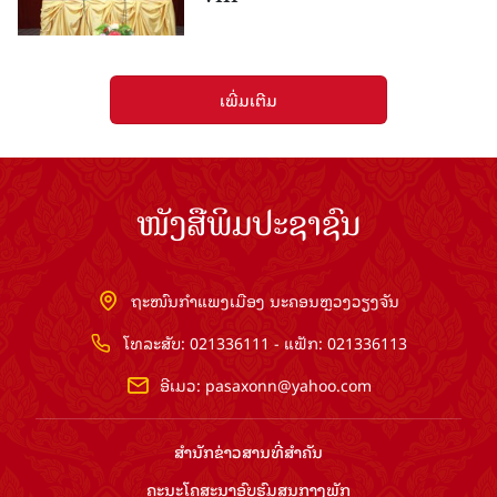
ເພີ່ມເຕີມ
ໜັງສືພິມປະຊາຊົນ
ຖະໜົນກຳແພງເມືອງ ນະຄອນຫຼວງວຽງຈັນ
ໂທລະສັບ: 021336111 - ແຟັກ: 021336113
ອີເມວ:
pasaxonn@yahoo.com
ສຳ​ນັກ​ຂ່າວ​ສານ​ທີ່​ສຳ​ຄັນ​
ຄະນະໂຄສະນາອົບຮົມ​ສູນ​ກາງ​ພັກ