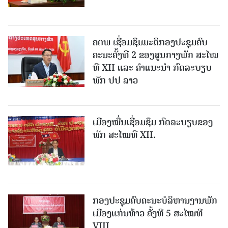
ຄຕພ ເຊື່ອມຊຶມມະຕິກອງປະຊຸມຄົບ
ຄະນະຄັ້ງທີ 2 ຂອງສູນກາງພັກ ສະໄໝ
ທີ XII ແລະ ຄໍາແນະນໍາ ກົດລະບຽບ
ພັກ ປປ ລາວ
ເມືອງ​ໝື່ນເຊື່ອມຊຶມ ກົດລະບຽບຂອງ
ພັກ ສະໄໝທີ XII.
ກອງປະຊຸມຄົບຄະນະບໍລິຫານງານພັກ
ເມືອງແກ່ນ​ທ້າວ ຄັ້ງທີ 5 ສະໄໝທີ
VIII