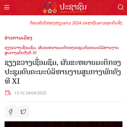
ຕ້ອນຮັບປີທ່ອງທ່ຽວລາວ 2024 ປະຊາຊົນລາວທຸກຄົນຈົ່ງພ້ອມເປັນ
ຂ່າວການເມືອງ
ຊຽງຂວາງເຊື່ອມຊຶມ, ຜັນຂະຫຍາຍມະຕິກອງປະຊຸມຄົບຄະນະບໍລິຫານງານ
ສູນກາງພັກຄັງທີ XI
ຊຽງຂວາງເຊື່ອມຊຶມ, ຜັນຂະຫຍາຍມະຕິກອງ
ປະຊຸມຄົບຄະນະບໍລິຫານງານສູນກາງພັກຄັງ
ທີ XI
13:10 24/04/2025