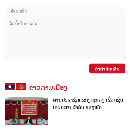
ສົ່ງຄໍາຄິດເຫັນ
ຂ່າວການເມືອງ
ສານປະຊາຊົນແຂວງເຊກອງ ເຊື່ອມຊຶມ
ເອະກສານສໍາຄັນ ຂອງພັກ