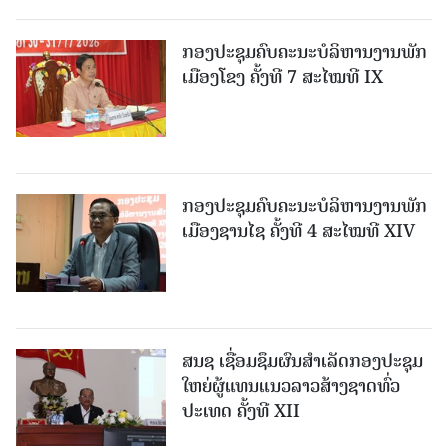
ກອງປະຊຸມຄົບຄະນະບໍລິຫານງານພັກ
ເມືອງໂຂງ ຄັ້ງທີ 7 ສະໄໝທີ IX
ກອງປະຊຸມຄົບຄະນະບໍລິຫານງານພັກ
ເມືອງຊານ​ໄຊ ຄັ້ງທີ 4 ສະໄໝທີ XIV
ສນຊ ເຊື່ອມຊຶມຜົນສໍາເລັດກອງປະຊຸມ
ໃຫຍ່ຜູ້ແທນແນວລາວສ້າງຊາດທົ່ວ
ປະເທດ ຄັ້ງທີ XII