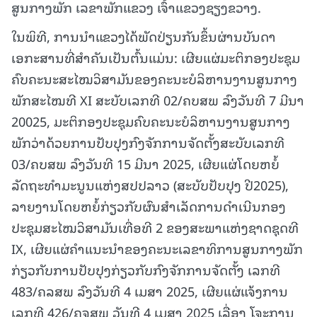
ສູນກາງພັກ ເລຂາພັກແຂວງ ເຈົ້າແຂວງຊຽງຂວາງ.
ໃນພິທີ, ການນຳແຂວງໄດ້ພັດປ່ຽນກັນຂຶ້ນຜ່ານບັນດາ
ເອກະສານທີ່ສຳຄັນເປັນຕົ້ນແມ່ນ: ເຜີຍແຜ່ມະຕິກອງປະຊຸມ
ຄົບຄະນະສະໄໝວິສາມັນຂອງຄະນະບໍລິຫານງານສູນກາງ
ພັກສະໄໝທີ XI ສະບັບເລກທີ 02/ຄບສພ ລົງວັນທີ 7 ມີນາ
20025, ມະຕິກອງປະຊຸມຄົບຄະນະບໍລິຫານງານສູນກາງ
ພັກວ່າດ້ວຍການປັບປຸງກົງຈັກການຈັດຕັ້ງສະບັບເລກທີ
03/ຄບສພ ລົງວັນທີ 15 ມີນາ 2025, ເຜີຍແຜ່ໂດຍຫຍໍ້
ລັດຖະທຳມະນູນແຫ່ງສປປລາວ (ສະບັບປັບປຸງ ປີ2025),
ລາຍງານໂດຍຫຍໍ້ກ່ຽວກັບຜົນສຳເລັດການດຳເນີນກອງ
ປະຊຸມສະໄໝວິສາມັນເທື່ອທີ 2 ຂອງສະພາແຫ່ງຊາດຊຸດທີ
IX, ເຜີຍແຜ່ຄຳແນະນຳຂອງຄະນະເລຂາທິການສູນກາງພັກ
ກ່ຽວກັບການປັບປຸງກ່ຽວກັບກົງຈັກການຈັດຕັ້ງ ເລກທີ
483/ຄລສພ ລົງວັນທີ 4 ເມສາ 2025, ເຜີຍແຜ່ແຈ້ງການ
ເລກທີ 426/ຄຈສພ ວັນທີ 4 ເມສາ 2025 ເລື່ອງ ໂຈະການ