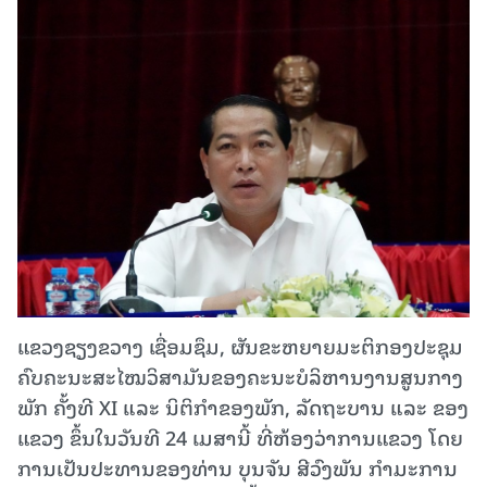
ແຂວງຊຽງຂວາງ ເຊື່ອມຊຶມ, ຜັນຂະຫຍາຍມະຕິກອງປະຊຸມ
ຄົບຄະນະສະໄໝວິສາມັນຂອງຄະນະບໍລິຫານງານສູນກາງ
ພັກ ຄັ້ງທີ XI ແລະ ນິຕິກຳຂອງພັກ, ລັດຖະບານ ແລະ ຂອງ
ແຂວງ ຂຶ້ນໃນວັນທີ 24 ເມສານີ້ ທີ່ຫ້ອງວ່າການແຂວງ ໂດຍ
ການເປັນປະທານຂອງທ່ານ ບຸນຈັນ ສີວົງພັນ ກຳມະການ