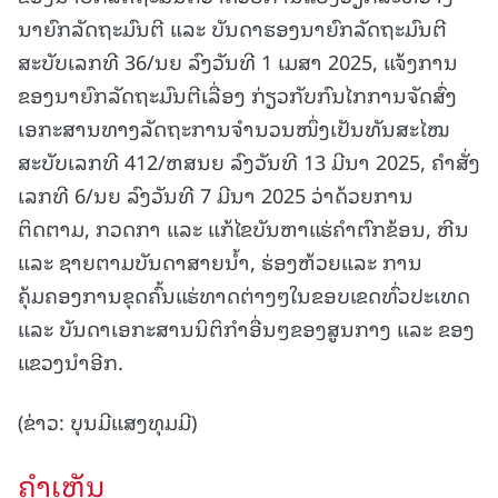
ນາຍົກລັດຖະມົນຕີ ແລະ ບັນດາຮອງນາຍົກລັດຖະມົນຕີ
ສະບັບເລກທີ 36/ນຍ ລົງວັນທີ 1 ເມສາ 2025, ແຈ້ງການ
ຂອງນາຍົກລັດຖະມົນຕີເລື່ອງ ກ່ຽວກັບກົນໄກການຈັດສົ່ງ
ເອກະສານທາງລັດຖະການຈຳນວນໜຶ່ງເປັນທັນສະໄໝ
ສະບັບເລກທີ 412/ຫສນຍ ລົງວັນທີ 13 ມີນາ 2025, ຄຳສັ່ງ
ເລກທີ 6/ນຍ ລົງວັນທີ 7 ມີນາ 2025 ວ່າດ້ວຍການ
ຕິດຕາມ, ກວດກາ ແລະ ແກ້ໄຂບັນຫາແຮ່ຄຳຕົກຂ້ອນ, ຫີນ
ແລະ ຊາຍຕາມບັນດາສາຍນ້ຳ, ຮ່ອງຫ້ວຍແລະ ການ
ຄຸ້ມຄອງການຂຸດຄົ້ນແຮ່ທາດຕ່າງໆໃນຂອບເຂດທົ່ວປະເທດ
ແລະ ບັນດາເອກະສານນິຕິກຳອື່ນໆຂອງສູນກາງ ແລະ ຂອງ
ແຂວງນຳອີກ.
(ຂ່າວ: ບຸນມີແສງທຸມມີ)
ຄໍາເຫັນ