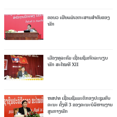
ຄອນວ ເຜີຍແຜ່ເອກະສານສໍາຄັນຂອງ
ພັກ
ເມືອງທຸລະຄົມ ເຊື່ອມຊຶມກົດລະບຽບ
ພັກ ສະໄໝທີ XII
ຫສປທ ເຊື່ອມຊຶມມະຕິກອງປະຊຸມຄົບ
ຄະນະ ຄັ້ງທີ 3 ຂອງຄະນະບໍລິຫານງານ
ສູນກາງພັກ