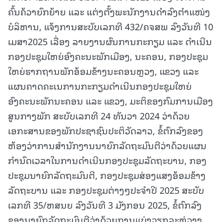
ຄົ້ນຄ້ວາຍົກຍ້າຍ ແລະ ແຕ່ງຕັ້ງພະນັກງານດຳລົງຕຳແໜ່ງ
ບໍລິຫານ, ແຈ້ງການສະບັບເລກທີ 432/ຄຈສພ ລົງວັນທີ 10
ເມສາ2025 ເລື່ອງ ລາຍງານຜົນການກະກຽມ ແລະ ດຳເນີນ
ກອງປະຊຸມໃຫຍ່ອົງຄະນະພັກເມືອງ, ນະຄອນ, ກອງປະຊຸມ
ໃຫຍ່ຮາກຖານພັກອ້ອມຂ້າງນະຄອນຫຼວງ, ແຂວງ ແລະ
ແຜນຄາດຄະເນການກະກຽມດຳເນີນກອງປະຊຸມໃຫຍ່
ອົງຄະນະພັກນະຄອນ ແລະ ແຂວງ, ມະຕິຂອງກົມການເມືອງ
ສູນກາງພັກ ສະບັບເລກທີ 24 ທັນວາ 2024 ວ່າດ້ວຍ
ເອກະສານຂອງພັກປະຊາຊົນປະຕິວັດລາວ, ຂໍ້ຕົກລົງຂອງ
ຫ້ອງວ່າການສຳນັກງານນາຍົກລັດຖະມົນຕີວ່າດ້ວຍແຜນ
ກຳນົດເວລາໃນການດຳເນີນກອງປະຊຸມລັດຖະບານ, ກອງ
ປະຊຸມນາຍົກລັດຖະມົນຕີ, ກອງປະຊຸມສ່ອງແສງອ້ອມຂ້າງ
ລັດຖະບານ ແລະ ກອງປະຊຸມຕ່າງໆປະຈຳປີ 2025 ສະບັບ
ເລກທີ 35/ຫສນຍ ລົງວັນທີ 3 ມັງກອນ 2025, ຂໍ້ຕົກລົງ
ຂອງນາຍົກລັດຖະມົນຕີວ່າດ້ວຍການແບ່ງວຽກລະຫ່ວາງ